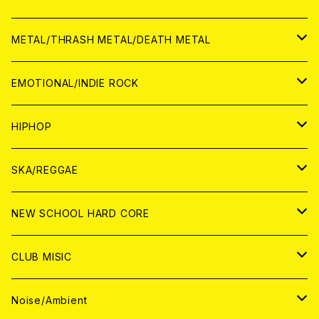
ANALOG
CD
CD
WORLD
JAPAN
METAL/THRASH METAL/DEATH METAL
ANALOG
ANALOG
CD
CD
WORLD
JAPAN
EMOTIONAL/INDIE ROCK
ANALOG
ANALOG
CD
CD
WORLD
JAPAN
HIPHOP
ANALOG
ANALOG
ANALOG
CD
WORLD
JAPAN
SKA/REGGAE
CD
ANALOG
CD
CD
WORLD
JAPAN
NEW SCHOOL HARD CORE
ANALOG
ANALOG
CD
CD
WORLD
JAPAN
CLUB MISIC
ANALOG
ANALOG
CD
CD
WORLD
JAPAN
Noise/Ambient