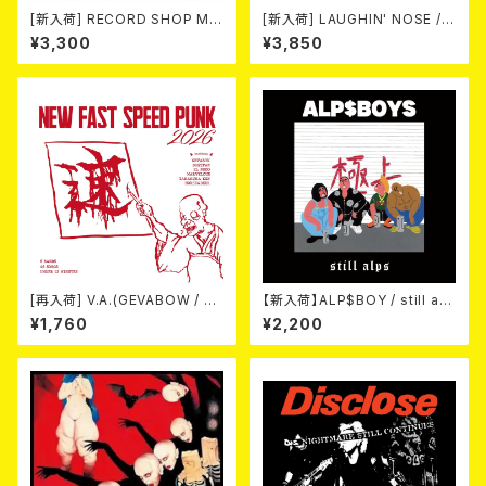
[新入荷] RECORD SHOP MIS
[新入荷] LAUGHIN' NOSE / P
ERY / 33th anniversary T-s
USSY FOR SALE (LP)
¥3,300
¥3,850
hirts (yellow ①)
[再入荷] V.A.(GEVABOW / D
【新入荷】ALP$BOY / still alp
USTPAN / EL NUDO / MARV
s (CD)
¥1,760
¥2,200
ELOUS / 高倉健 / Horse & D
eer) / NEW FAST SPEED PU
NK 2026 (7"EP/3rdプレス盤)