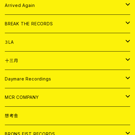
その他
DOLL MAGAZINE (USED)
アパレル
CD
Arrived Again
書籍
アナログ
CD
BREAK THE RECORDS
DIGITAL CONTENTS
アナログ
CD
３LA
ANALOG
CD
十三月
アパレル
ANALOG
CD
Daymare Recordings
ANALOG
CD
MCR COMPANY
ANALOG
CD
想考舎
アパレル
BRONS FIST RECORDS