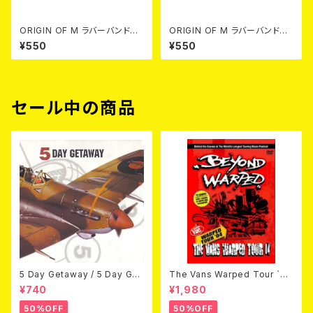
ORIGIN OF M ラバーバンド
ORIGIN OF M ラバーバンド
BLACK/GREEN
GREEN/WHITE
¥550
¥550
セール中の商品
5 Day Getaway / 5 Day Get
The Vans Warped Tour `04
away (CDEP)
Beyond Warped (国内盤DV
¥740
¥1,980
D)
50%OFF
50%OFF