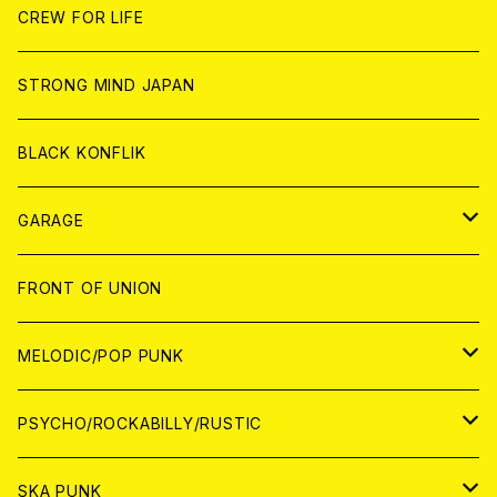
ANALOG
ANALOG
CD
CD
WORLD
JAPAN
CREW FOR LIFE
ANALOG
ANALOG
CD
CD
WORLD
STRONG MIND JAPAN
ANALOG
ANALOG
CD
BLACK KONFLIK
ANALOG
GARAGE
JAPAN
FRONT OF UNION
アナログ
WORLD
MELODIC/POP PUNK
CD
アナログ
JAPAN
PSYCHO/ROCKABILLY/RUSTIC
CD
CD
WORLD
JAPAN
SKA PUNK