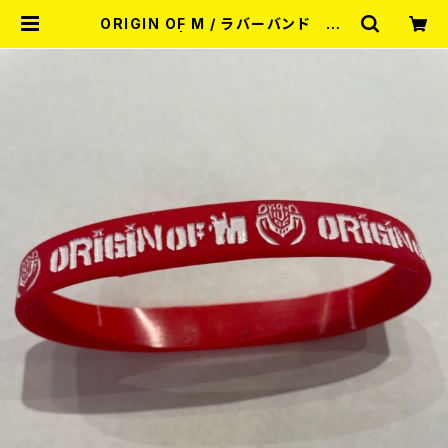
ORIGIN OF M / ラバーバンド RE
D/WHITE | RECORD SHOP MIS
ERY