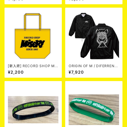
[新入荷] RECORD SHOP MIS
ORIGIN OF M / DIFERRENT
ERY / トートバッグ (yellow)
/ FIGHT FOR ME Coach Jac
¥2,200
¥7,920
ket