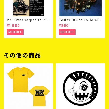
V.A. / Vans Warped Tour '0
Koufax / It Had To Do With
3 (DVD)
Love (CD)
¥1,980
¥890
50%OFF
50%OFF
その他の商品