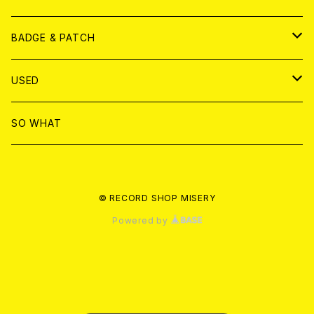
T-shirt & WEAR
ANALOG
BADGE & PATCH
T-SHIRT & WEAR
BADGE
USED
DVD
PATCH
書籍
SO WHAT
カセットテープ
CD
© RECORD SHOP MISERY
書籍
ANALOG
Powered by