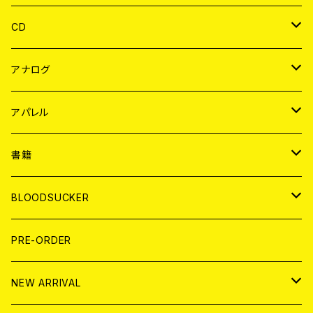
CD
JAPAN
アナログ
WORLD
JAPAN
アパレル
７EP
WORLD
JAPAN
書籍
LP
7EP
T-shirt
WORLD
MAGAZINE
BLOODSUCKER
FLEXI
LP
HOOD
T-shirt
BOLLOCKS
写真集 (PHOTOBOOK)
CD
PRE-ORDER
10インチ
その他
HOOD
EL ZINE
アナログ
NEW ARRIVAL