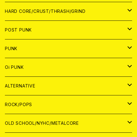
アナログ
CD
HARD CORE/CRUST/THRASH/GRIND
DIGITAL CONTENTS
ANALOG
JAPAN
POST PUNK
CD
WORLD
CD
PUNK
ANALOG
CD
JAPAN
ANALOG
JAPAN
Oi PUNK
CASSETTE TAPE
ANALOG
WORLD
JAPAN
CD
WORLD
JAPAN
ALTERNATIVE
WORLD
ANALOG
CD
CD
WOLRD
JAPAN
ROCK/POPS
ANALOG
ANALOG
CD
CD
WORLD
JAPAN
OLD SCHOOL/NYHC/METALCORE