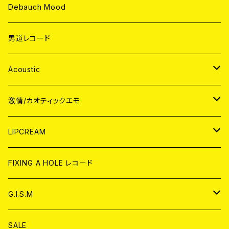
Debauch Mood
男道レコード
Acoustic
JAPAN
激情/カオティックエモ
CD
WORLD
JAPAN
LIPCREAM
ANALOG
CD
CD
WORLD
CD
FIXING A HOLE レコード
ANALOG
ANALOG
CD
アナログ
G.I.S.M
ANALOG
DVD
CD
SALE