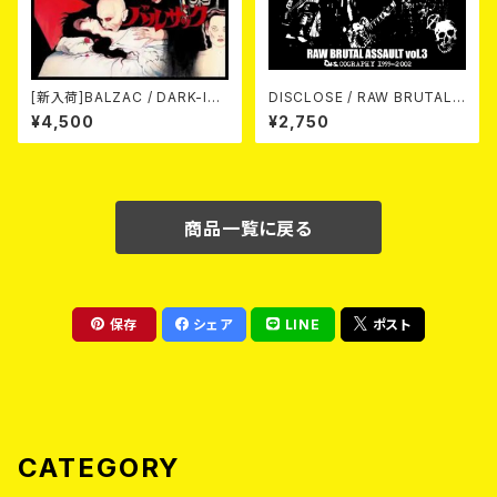
[新入荷]BALZAC / DARK-IS
DISCLOSE / RAW BRUTAL
M -20th Anniversary Comp
ASSAULT Vol.3 : DISCOGR
¥4,500
¥2,750
ilation- (2CD)
APHY 1999-2002 (2xCD)
商品一覧に戻る
保存
シェア
LINE
ポスト
CATEGORY