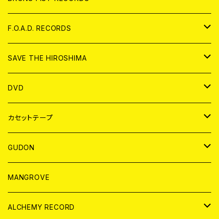
ANALOG
CD
F.O.A.D. RECORDS
ANALOG
CD
SAVE THE HIROSHIMA
ANALOG
アパレル
DVD
BADGE
JAPAN
カセットテープ
WORLD
JAPAN
GUDON
WORLD
アパレル
MANGROVE
PATCH
ALCHEMY RECORD