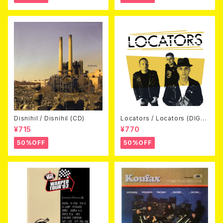
Disnihil / Disnihil (CD)
Locators / Locators (DIGPA
CK CD)
¥715
¥770
50%OFF
50%OFF