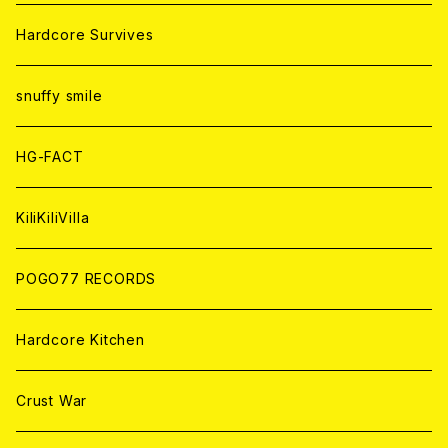
ANALOG
ANALOG
CD
CD
WORLD
JAPAN
Hardcore Survives
ANALOG
ANALOG
CD
CD
WORLD
snuffy smile
ANALOG
ANALOG
CD
HG-FACT
ANALOG
KiliKiliVilla
POGO77 RECORDS
Hardcore Kitchen
Crust War