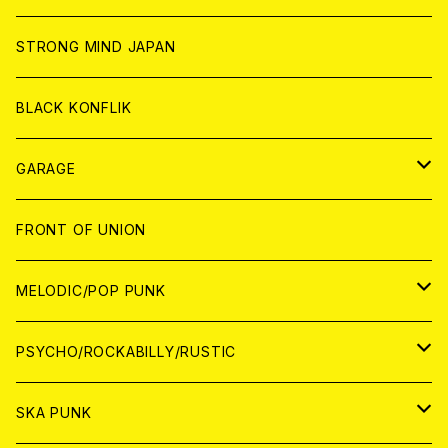
ANALOG
ANALOG
CD
CD
WORLD
STRONG MIND JAPAN
ANALOG
ANALOG
CD
BLACK KONFLIK
ANALOG
GARAGE
JAPAN
FRONT OF UNION
アナログ
WORLD
MELODIC/POP PUNK
CD
アナログ
JAPAN
PSYCHO/ROCKABILLY/RUSTIC
CD
CD
WORLD
JAPAN
SKA PUNK