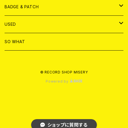
T-shirt & WEAR
ANALOG
BADGE & PATCH
T-SHIRT & WEAR
BADGE
USED
DVD
PATCH
書籍
SO WHAT
カセットテープ
CD
© RECORD SHOP MISERY
書籍
ANALOG
Powered by
ショップに質問する