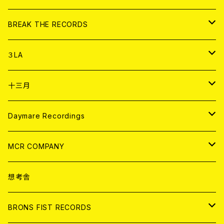
書籍
アナログ
CD
BREAK THE RECORDS
DIGITAL CONTENTS
アナログ
CD
３LA
ANALOG
CD
十三月
アパレル
ANALOG
CD
Daymare Recordings
ANALOG
CD
MCR COMPANY
ANALOG
CD
想考舎
アパレル
BRONS FIST RECORDS