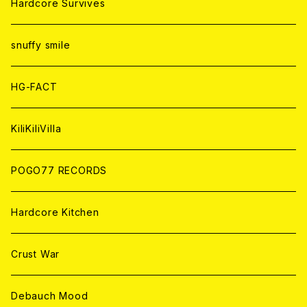
CD
CD
WORLD
JAPAN
Hardcore Survives
ANALOG
ANALOG
CD
CD
WORLD
snuffy smile
ANALOG
ANALOG
CD
HG-FACT
ANALOG
KiliKiliVilla
POGO77 RECORDS
Hardcore Kitchen
Crust War
Debauch Mood