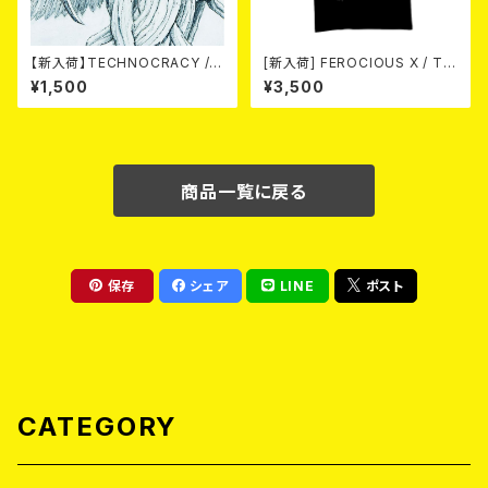
【新入荷】TECHNOCRACY /T
[新入荷] FEROCIOUS X / T S
O HELL/THE END (7"EP)
HIRT
¥1,500
¥3,500
商品一覧に戻る
保存
シェア
LINE
ポスト
CATEGORY