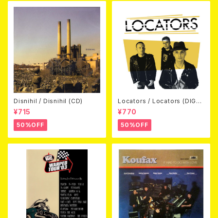
Disnihil / Disnihil (CD)
Locators / Locators (DIGPA
CK CD)
¥715
¥770
50%OFF
50%OFF