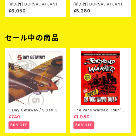
[新入荷] DORSAL ATLANTIC
[新入荷] DORSAL ATLANTIC
A / ANTES DO FIM -40th an
A / DIVIDIR & CONQUISTAR
¥6,050
¥5,280
niversary edition- (LP/LTD.
(LP/LTD.200 BLACK VINYL)
100 DIE-HARD MARBLE VIN
YL)
セール中の商品
5 Day Getaway / 5 Day Get
The Vans Warped Tour `04
away (CDEP)
Beyond Warped (国内盤DV
¥740
¥1,980
D)
50%OFF
50%OFF