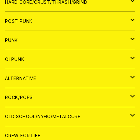
アナログ
CD
HARD CORE/CRUST/THRASH/GRIND
DIGITAL CONTENTS
ANALOG
JAPAN
POST PUNK
CD
WORLD
CD
PUNK
ANALOG
CD
JAPAN
ANALOG
JAPAN
Oi PUNK
CASSETTE TAPE
ANALOG
WORLD
JAPAN
CD
WORLD
JAPAN
ALTERNATIVE
WORLD
ANALOG
CD
CD
WOLRD
JAPAN
ROCK/POPS
ANALOG
ANALOG
CD
CD
WORLD
JAPAN
OLD SCHOOL/NYHC/METALCORE
ANALOG
ANALOG
CD
CD
WORLD
JAPAN
CREW FOR LIFE