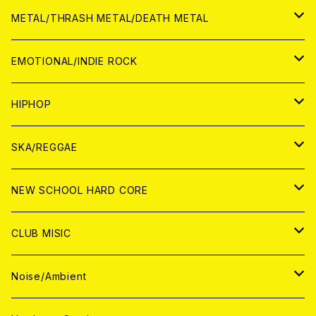
ANALOG
CD
CD
WORLD
JAPAN
METAL/THRASH METAL/DEATH METAL
ANALOG
ANALOG
CD
CD
WORLD
JAPAN
EMOTIONAL/INDIE ROCK
ANALOG
ANALOG
CD
CD
WORLD
JAPAN
HIPHOP
ANALOG
ANALOG
ANALOG
CD
WORLD
JAPAN
SKA/REGGAE
CD
ANALOG
CD
CD
WORLD
JAPAN
NEW SCHOOL HARD CORE
ANALOG
ANALOG
CD
CD
WORLD
JAPAN
CLUB MISIC
ANALOG
ANALOG
CD
CD
WORLD
JAPAN
Noise/Ambient
ANALOG
ANALOG