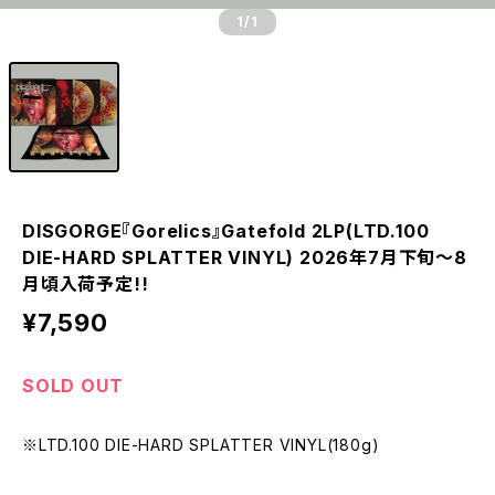
1
/1
DISGORGE『Gorelics』Gatefold 2LP(LTD.100
DIE-HARD SPLATTER VINYL) 2026年7月下旬～8
月頃入荷予定!!
¥7,590
SOLD OUT
※LTD.100 DIE-HARD SPLATTER VINYL(180g)