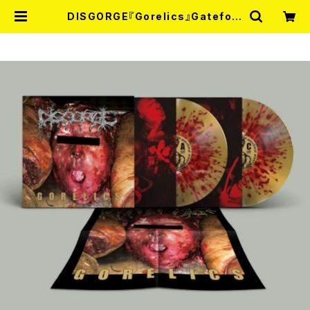
DISGORGE『Gorelics』Gatefold
2LP(LTD.100 DIE-HARD SPLAT
TER VINYL) 2026年7月下旬～8
月頃入荷予定!! | RECORD SHOP
MISERY