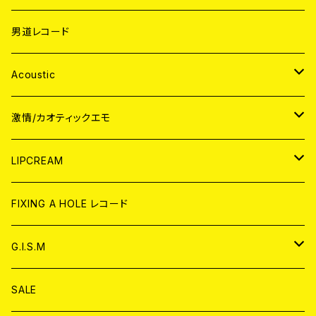
男道レコード
Acoustic
JAPAN
激情/カオティックエモ
CD
WORLD
JAPAN
LIPCREAM
ANALOG
CD
CD
WORLD
CD
FIXING A HOLE レコード
ANALOG
ANALOG
CD
アナログ
G.I.S.M
ANALOG
DVD
CD
SALE