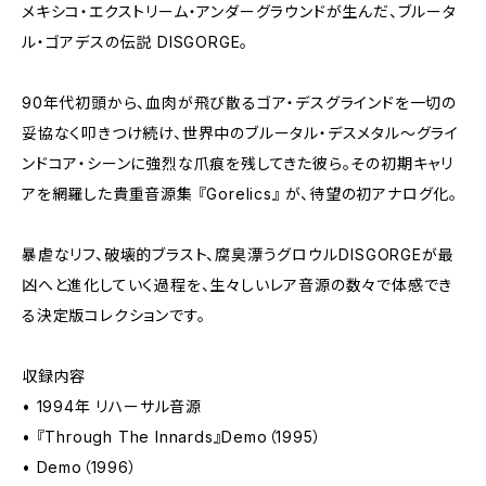
メキシコ・エクストリーム・アンダーグラウンドが生んだ、ブルータ
ル・ゴアデスの伝説 DISGORGE。
90年代初頭から、血肉が飛び散るゴア・デスグラインドを一切の
妥協なく叩きつけ続け、世界中のブルータル・デスメタル〜グライ
ンドコア・シーンに強烈な爪痕を残してきた彼ら。その初期キャリ
アを網羅した貴重音源集 『Gorelics』 が、待望の初アナログ化。
暴虐なリフ、破壊的ブラスト、腐臭漂うグロウル――DISGORGEが最
凶へと進化していく過程を、生々しいレア音源の数々で体感でき
る決定版コレクションです。
収録内容
• 1994年 リハーサル音源
• 『Through The Innards』Demo（1995）
• Demo（1996）