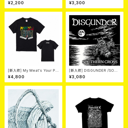
EL GUIDE SHIZUOKA (CD)
ERY / 33th anniversary T-s
¥2,200
¥3,300
hirts (yellow ①)
[新入荷] My Meat's Your Po
[新入荷] DISGUNDER /SOUT
ison -あんたにゃ毒でもオイラ
HERN CROSS (CD)
¥4,800
¥3,080
にゃ薬- / BLACK T-shirt (XX
L & XXXL)