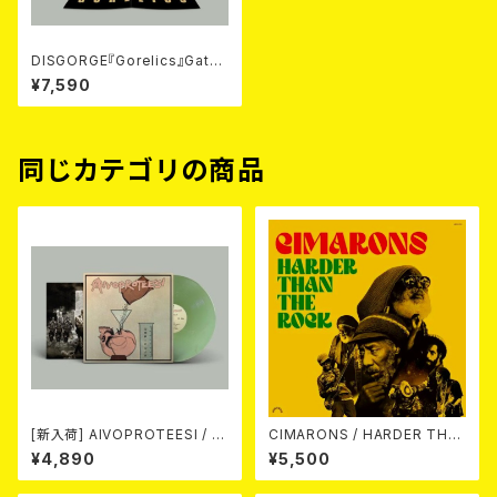
DISGORGE『Gorelics』Gatef
old 2LP(LTD.100 DIE-HARD
¥7,590
SPLATTER VINYL) 2026年7
月下旬～8月頃入荷予定!!
同じカテゴリの商品
[新入荷] AIVOPROTEESI / U
CIMARONS / HARDER THA
MPIKUJA (LP / LTD.100 DIE
N THE ROCK LP
¥4,890
¥5,500
-HARD COKE BOTTLE GRE
EN VINYL) (ITA / F.O.A.D.)