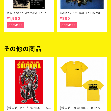
V.A. / Vans Warped Tour '0
Koufax / It Had To Do With
3 (DVD)
Love (CD)
¥1,980
¥890
50%OFF
50%OFF
その他の商品
[新入荷] V.A. / PUNKS TRAV
[新入荷] RECORD SHOP MIS