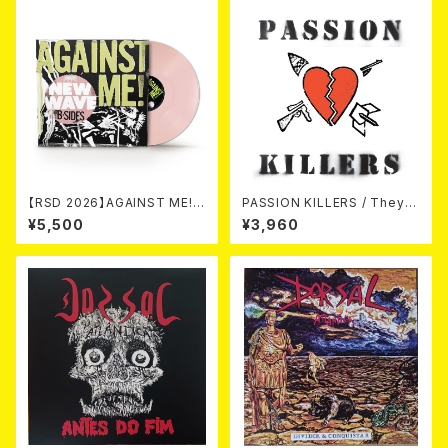
【RSD 2026】AGAINST ME! /
PASSION KILLERS / They K
NEW WAVE B-SIDES [RSD V
ill Our Passion With Their
¥5,500
¥3,960
INYL EP][Coloured Vinyl](1
Hate And Wars LP
2")