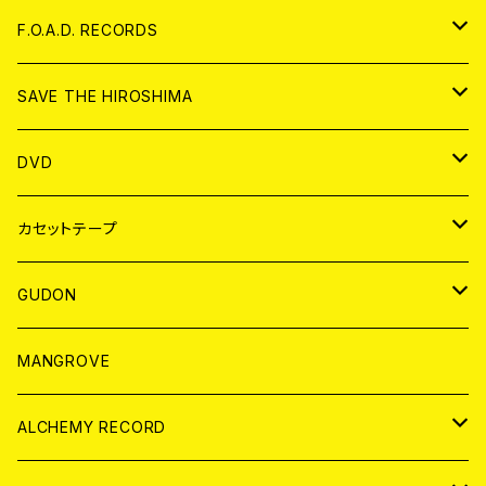
ANALOG
CD
F.O.A.D. RECORDS
ANALOG
CD
SAVE THE HIROSHIMA
ANALOG
アパレル
DVD
BADGE
JAPAN
カセットテープ
WORLD
JAPAN
GUDON
WORLD
アパレル
MANGROVE
PATCH
ALCHEMY RECORD