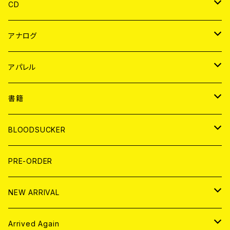
CD
JAPAN
アナログ
WORLD
JAPAN
アパレル
７EP
WORLD
JAPAN
書籍
LP
7EP
T-shirt
WORLD
MAGAZINE
BLOODSUCKER
FLEXI
LP
HOOD
T-shirt
BOLLOCKS
写真集 (PHOTOBOOK)
CD
PRE-ORDER
10インチ
その他
HOOD
EL ZINE
アナログ
NEW ARRIVAL
その他
DOLL MAGAZINE (USED)
アパレル
CD
Arrived Again