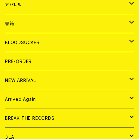
WORLD
JAPAN
アパレル
７EP
WORLD
JAPAN
書籍
LP
7EP
T-shirt
WORLD
MAGAZINE
BLOODSUCKER
FLEXI
LP
HOOD
T-shirt
BOLLOCKS
写真集 (PHOTOBOOK)
CD
PRE-ORDER
10インチ
その他
HOOD
EL ZINE
アナログ
NEW ARRIVAL
その他
DOLL MAGAZINE (USED)
アパレル
CD
Arrived Again
書籍
アナログ
CD
BREAK THE RECORDS
DIGITAL CONTENTS
アナログ
CD
３LA