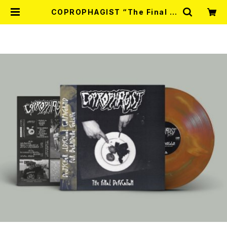
COPROPHAGIST “The Final D
efecation” LP (LTD.100 DIE-H
ARD MARBLE VINYL) 2026年7
月下旬～8月頃入荷予定 | RECORD
SHOP MISERY