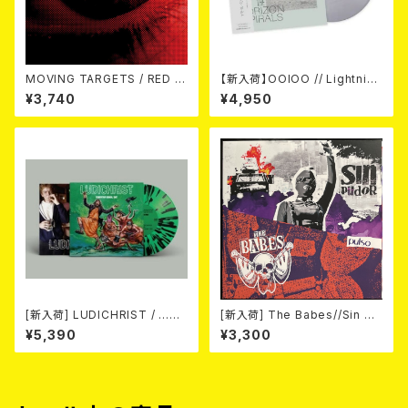
MOVING TARGETS / RED E
【新入荷】OOIOO // Lightning
YES (LP)
Bolt / The Horizon Spirals
¥3,740
¥4,950
// The Horizon Viral(帯付き
国内仕様・Metallic Silver LP)
[新入荷] LUDICHRIST / ...AN
[新入荷] The Babes//Sin Pu
D I MEAN THAT. POWERTR
dor / Pulso SPLIT LP/限定2
¥5,390
¥3,300
IP DEMOS 1987 (10"/LTD.15
00枚スプラッター)
0 DIE-HARD GREEN/BLACK
SPLATTER VINYL)