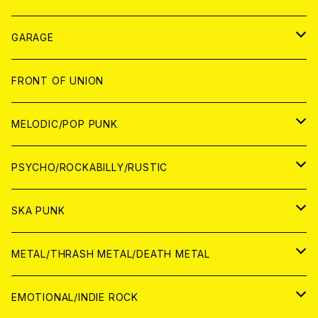
ANALOG
GARAGE
JAPAN
FRONT OF UNION
アナログ
WORLD
MELODIC/POP PUNK
CD
アナログ
JAPAN
PSYCHO/ROCKABILLY/RUSTIC
CD
CD
WORLD
JAPAN
SKA PUNK
ANALOG
CD
CD
WORLD
JAPAN
METAL/THRASH METAL/DEATH METAL
ANALOG
ANALOG
CD
CD
WORLD
JAPAN
EMOTIONAL/INDIE ROCK