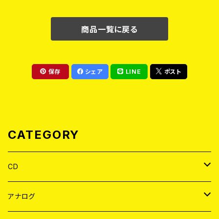
L) 2026年8月末～9月頭発売
予定！
商品一覧に戻る
保存
シェア
LINE
ポスト
CATEGORY
CD
JAPAN
アナログ