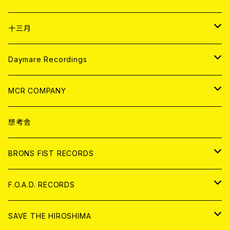
ANALOG
CD
十三月
アパレル
ANALOG
CD
Daymare Recordings
ANALOG
CD
MCR COMPANY
ANALOG
CD
想考舎
アパレル
BRONS FIST RECORDS
ANALOG
CD
F.O.A.D. RECORDS
ANALOG
CD
SAVE THE HIROSHIMA