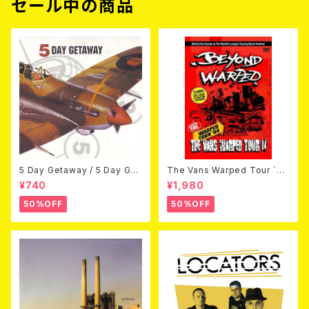
セール中の商品
5 Day Getaway / 5 Day Get
The Vans Warped Tour `04
away (CDEP)
Beyond Warped (国内盤DV
¥740
¥1,980
D)
50%OFF
50%OFF