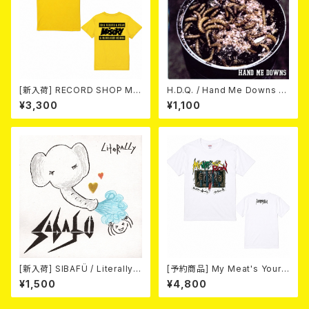
[新入荷] RECORD SHOP MIS
H.D.Q. / Hand Me Downs (C
ERY / 33th anniversary T-s
OLORVINYL/7”EP)
¥3,300
¥1,100
hirts (yellow ①)
[新入荷] SIBAFÜ / Literally
[予約商品] My Meat's Your
(7"EP)
Poison -あんたにゃ毒でもオイ
¥1,500
¥4,800
ラにゃ薬- (WHITE) 熊本地震
復興支援T-shirt (XXL & XXX