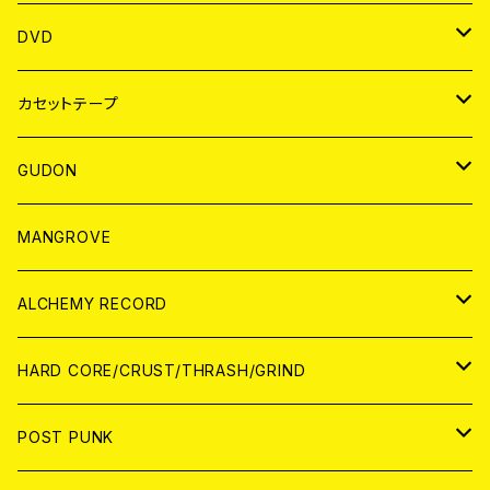
ANALOG
アパレル
DVD
BADGE
JAPAN
カセットテープ
WORLD
JAPAN
GUDON
WORLD
アパレル
MANGROVE
PATCH
ALCHEMY RECORD
アナログ
CD
HARD CORE/CRUST/THRASH/GRIND
DIGITAL CONTENTS
ANALOG
JAPAN
POST PUNK