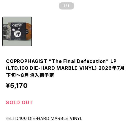
1
/1
COPROPHAGIST “The Final Defecation” LP
(LTD.100 DIE-HARD MARBLE VINYL) 2026年7月
下旬～8月頃入荷予定
¥5,170
SOLD OUT
※LTD.100 DIE-HARD MARBLE VINYL