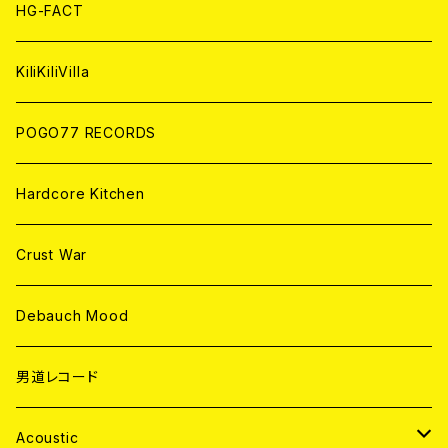
ANALOG
ANALOG
CD
HG-FACT
ANALOG
KiliKiliVilla
POGO77 RECORDS
Hardcore Kitchen
Crust War
Debauch Mood
男道レコード
Acoustic