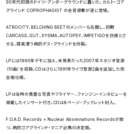
90年代初頭のドイツ・アンダーグラウンドに蠢いた、カルト・ゴア
グラインド COPROPHAGIST の全音源集が遂に登場。
ATROCITY、BELCHING BEETのメンバーも在籍し、初期
CARCASS、GUT、XYSMA、AUTOPSY、IMPETIGOを彷彿とさ
せる、腐臭漂う病的デス・グラインドを炸裂。
LPには1990年デモに加え、未発表だった2007年スタジオ音源
（10曲）を収録。CDはさらに1991年ライヴ音源2曲を追加した完
全版仕様。
LPは当時の貴重な写真やフライヤー、ファンジン・インタビューを
掲載したインサート付き。CDは8ページ・ブックレット封入。
F.O.A.D. Records × Nuclear Abominations Recordsが放
つ、病的ゴアグラインド・マニア必携の決定版。