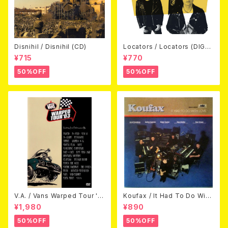
Disnihil / Disnihil (CD)
Locators / Locators (DIGPA
CK CD)
¥715
¥770
50%OFF
50%OFF
V.A. / Vans Warped Tour '0
Koufax / It Had To Do With
3 (DVD)
Love (CD)
¥1,980
¥890
50%OFF
50%OFF