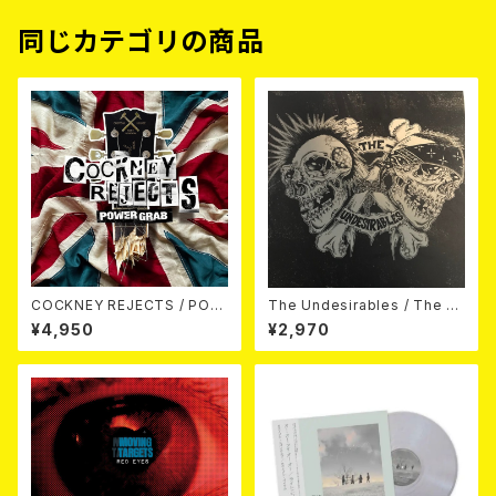
同じカテゴリの商品
COCKNEY REJECTS / POW
The Undesirables / The U
ER GRAB LP
ndesirables (12"/LTD.100 D
¥4,950
¥2,970
IE-HARD SWIRL GREEN/GR
EY VINYL)