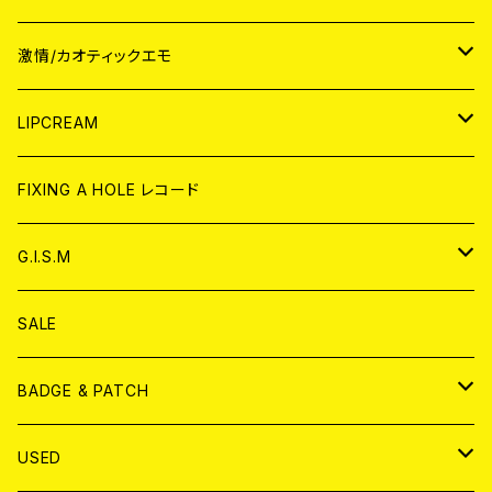
JAPAN
激情/カオティックエモ
CD
WORLD
JAPAN
LIPCREAM
ANALOG
CD
CD
WORLD
CD
FIXING A HOLE レコード
ANALOG
ANALOG
CD
アナログ
G.I.S.M
ANALOG
DVD
CD
SALE
T-shirt & WEAR
ANALOG
BADGE & PATCH
T-SHIRT & WEAR
BADGE
USED