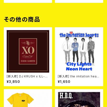
その他の商品
[新入荷] DJ KRUSH x ILL-B
[新入荷] the imitation heart
OSSTINO / XO (CD)(通常盤)
s / City Lights Neon Heart
¥3,850
¥1,650
(7"EP)