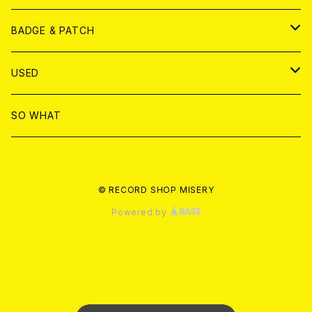
T-shirt & WEAR
ANALOG
BADGE & PATCH
T-SHIRT & WEAR
BADGE
USED
DVD
PATCH
書籍
SO WHAT
カセットテープ
CD
© RECORD SHOP MISERY
書籍
ANALOG
Powered by