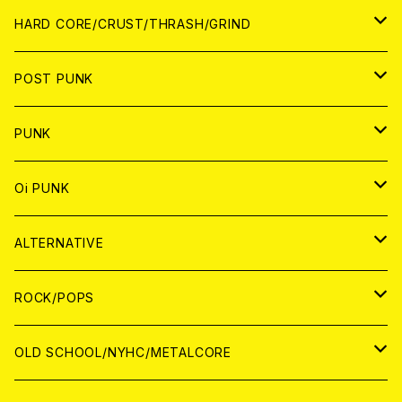
アナログ
CD
HARD CORE/CRUST/THRASH/GRIND
DIGITAL CONTENTS
ANALOG
JAPAN
POST PUNK
CD
WORLD
CD
PUNK
ANALOG
CD
JAPAN
ANALOG
JAPAN
Oi PUNK
CASSETTE TAPE
ANALOG
WORLD
JAPAN
CD
WORLD
JAPAN
ALTERNATIVE
WORLD
ANALOG
CD
CD
WOLRD
JAPAN
ROCK/POPS
ANALOG
ANALOG
CD
CD
WORLD
JAPAN
OLD SCHOOL/NYHC/METALCORE
ANALOG
ANALOG