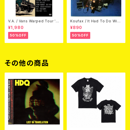
V.A. / Vans Warped Tour '0
Koufax / It Had To Do With
3 (DVD)
Love (CD)
¥1,980
¥890
50%OFF
50%OFF
その他の商品