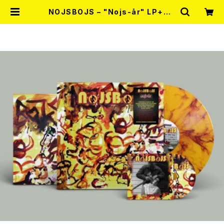
NOJSBOJS – "Nojs-år" LP+CD
(Ltd100 Diehard dark yellow
mixed with red marble vinyl)
2026年7月下旬～8月頃入荷予定 |
RECORD SHOP MISERY