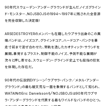
90年代スウェーデン・アンダーグラウンドが生んだノイズグライン
ド・モンスター、NOJSBOJSの1994〜1997年に残された全音源
を完全収録した決定版！
ARSEDESTROYERのメンバーも在籍したウプサラ出身のこの異
端バンドは、ノイズコア、グラインドコア、ハードコア・パンクを暴
走寸前まで混ぜ合わせた、常軌を逸したカオティック・サウンドを
展開。暴発するブラスト、制御不能のノイズ、予測不能な展開が
次々と押し寄せる、スウェーデン・グラインド史上でも屈指の狂気
を体現した存在だ。
90年代の伝説的DIYシーン「ウプサラ・パンク／メタル・アンダー
グラウンド」の最も破天荒な一面を象徴するバンドとして知られ、
WATAINのEric Danielssonも「NOJSBOJSは90年代ウプサ
ラ・アンダーグラウンドを代表する最もワイルドなバンドのひとつ。