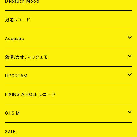
Debauch Mood
男道レコード
Acoustic
JAPAN
激情/カオティックエモ
CD
WORLD
JAPAN
LIPCREAM
ANALOG
CD
CD
WORLD
CD
FIXING A HOLE レコード
ANALOG
ANALOG
CD
アナログ
G.I.S.M
ANALOG
DVD
CD
SALE