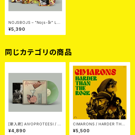
NOJSBOJS – "Nojs-år" LP+
CD (Ltd100 Diehard dark y
¥5,390
ellow mixed with red marb
le vinyl) 2026年7月下旬～8
月頃入荷予定
同じカテゴリの商品
[新入荷] AIVOPROTEESI / U
CIMARONS / HARDER THA
MPIKUJA (LP / LTD.100 DIE
N THE ROCK LP
¥4,890
¥5,500
-HARD COKE BOTTLE GRE