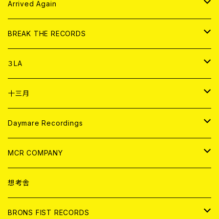
アパレル
CD
Arrived Again
書籍
アナログ
CD
BREAK THE RECORDS
DIGITAL CONTENTS
アナログ
CD
３LA
ANALOG
CD
十三月
アパレル
ANALOG
CD
Daymare Recordings
ANALOG
CD
MCR COMPANY
ANALOG
CD
想考舎
アパレル
BRONS FIST RECORDS