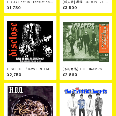
HDQ / Lost In Translation
[新入荷] 愚鈍-GUDON- / US
CD
TOUR 2026 T-shirt
¥1,780
¥3,500
DISCLOSE / RAW BRUTAL
[予約商品] THE CRAMPS ザ・
ASSAULT Vol.4 : DISCOGR
クランプス / Gravest Gravy
¥2,750
¥2,860
APHY 2002-2007 (2xCD)
（墓場のごちそう）(CD) 2026.8
月下旬