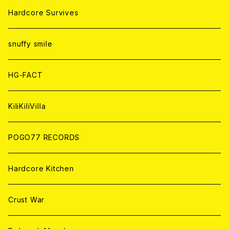
ANALOG
ANALOG
CD
CD
WORLD
JAPAN
Hardcore Survives
ANALOG
ANALOG
CD
CD
WORLD
snuffy smile
ANALOG
ANALOG
CD
HG-FACT
ANALOG
KiliKiliVilla
POGO77 RECORDS
Hardcore Kitchen
Crust War