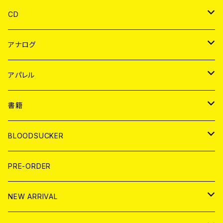
CD
JAPAN
アナログ
WORLD
JAPAN
アパレル
７EP
WORLD
JAPAN
書籍
LP
7EP
T-shirt
WORLD
MAGAZINE
BLOODSUCKER
FLEXI
LP
HOOD
T-shirt
BOLLOCKS
写真集 (PHOTOBOOK)
CD
PRE-ORDER
10インチ
その他
HOOD
EL ZINE
アナログ
NEW ARRIVAL
その他
DOLL MAGAZINE (USED)