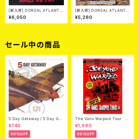
[新入荷] DORSAL ATLANTIC
[新入荷] DORSAL ATLANTIC
A / ANTES DO FIM -40th an
A / DIVIDIR & CONQUISTAR
¥6,050
¥5,280
niversary edition- (LP/LTD.
(LP/LTD.200 BLACK VINYL)
100 DIE-HARD MARBLE VIN
YL)
セール中の商品
5 Day Getaway / 5 Day Get
The Vans Warped Tour `04
away (CDEP)
Beyond Warped (国内盤DV
¥740
¥1,980
D)
50%OFF
50%OFF