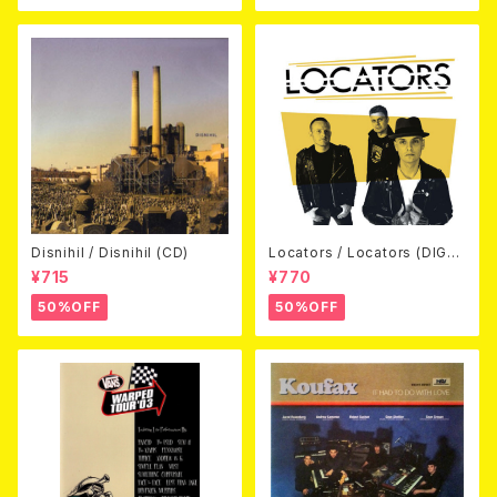
Disnihil / Disnihil (CD)
Locators / Locators (DIGPA
CK CD)
¥715
¥770
50%OFF
50%OFF