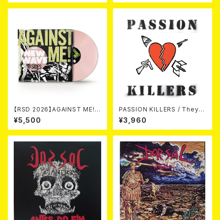
EN VINYL) (ITA / F.O.A.D.)
【RSD 2026】AGAINST ME! /
PASSION KILLERS / They K
NEW WAVE B-SIDES [RSD V
ill Our Passion With Their
¥5,500
¥3,960
INYL EP][Coloured Vinyl](1
Hate And Wars LP
2")