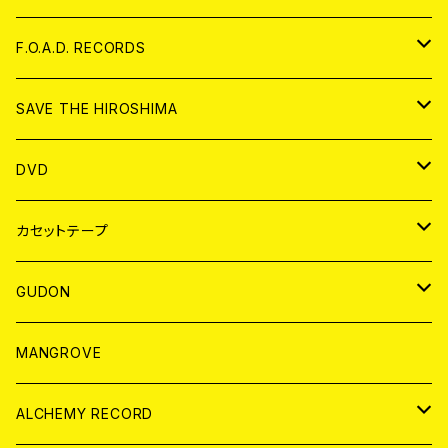
ANALOG
CD
F.O.A.D. RECORDS
ANALOG
CD
SAVE THE HIROSHIMA
ANALOG
アパレル
DVD
BADGE
JAPAN
カセットテープ
WORLD
JAPAN
GUDON
WORLD
アパレル
MANGROVE
PATCH
ALCHEMY RECORD