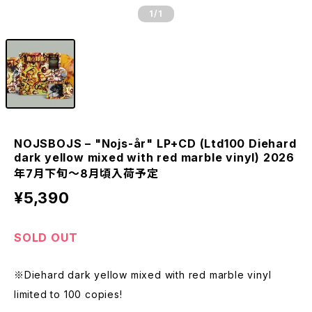
1
/1
NOJSBOJS – "Nojs-år" LP+CD (Ltd100 Diehard
dark yellow mixed with red marble vinyl) 2026
年7月下旬～8月頃入荷予定
¥5,390
SOLD OUT
※Diehard dark yellow mixed with red marble vinyl
limited to 100 copies!