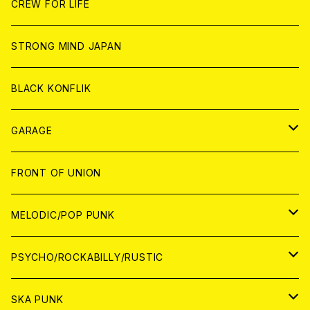
CD
CD
WORLD
JAPAN
CREW FOR LIFE
ANALOG
ANALOG
CD
CD
WORLD
STRONG MIND JAPAN
ANALOG
ANALOG
CD
BLACK KONFLIK
ANALOG
GARAGE
JAPAN
FRONT OF UNION
アナログ
WORLD
MELODIC/POP PUNK
CD
アナログ
JAPAN
PSYCHO/ROCKABILLY/RUSTIC
CD
CD
WORLD
JAPAN
SKA PUNK