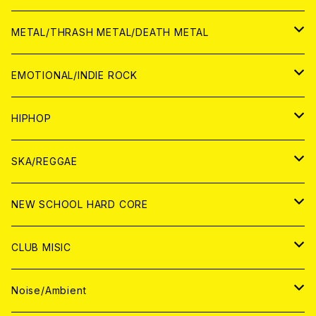
ANALOG
CD
CD
WORLD
JAPAN
METAL/THRASH METAL/DEATH METAL
ANALOG
ANALOG
CD
CD
WORLD
JAPAN
EMOTIONAL/INDIE ROCK
ANALOG
ANALOG
CD
CD
WORLD
JAPAN
HIPHOP
ANALOG
ANALOG
ANALOG
CD
WORLD
JAPAN
SKA/REGGAE
CD
ANALOG
CD
CD
WORLD
JAPAN
NEW SCHOOL HARD CORE
ANALOG
ANALOG
CD
CD
WORLD
JAPAN
CLUB MISIC
ANALOG
ANALOG
CD
CD
WORLD
JAPAN
Noise/Ambient