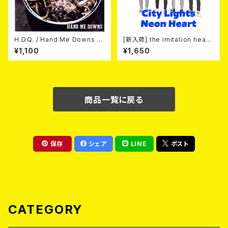
H.D.Q. / Hand Me Downs (C
[新入荷] the imitation heart
OLORVINYL/7”EP)
s / City Lights Neon Heart
¥1,100
¥1,650
(7"EP)
商品一覧に戻る
保存
シェア
LINE
ポスト
CATEGORY