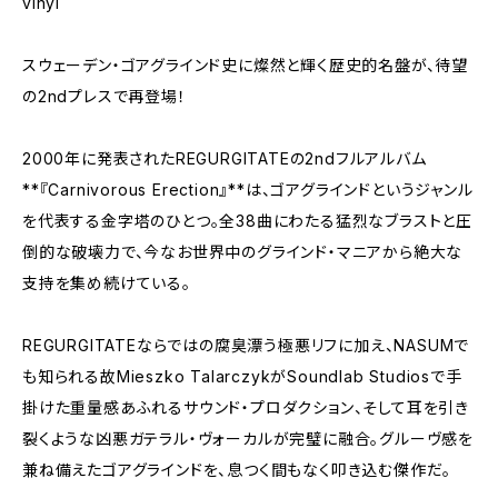
vinyl
スウェーデン・ゴアグラインド史に燦然と輝く歴史的名盤が、待望
の2ndプレスで再登場！
2000年に発表されたREGURGITATEの2ndフルアルバム
**『Carnivorous Erection』**は、ゴアグラインドというジャンル
を代表する金字塔のひとつ。全38曲にわたる猛烈なブラストと圧
倒的な破壊力で、今なお世界中のグラインド・マニアから絶大な
支持を集め続けている。
REGURGITATEならではの腐臭漂う極悪リフに加え、NASUMで
も知られる故Mieszko TalarczykがSoundlab Studiosで手
掛けた重量感あふれるサウンド・プロダクション、そして耳を引き
裂くような凶悪ガテラル・ヴォーカルが完璧に融合。グルーヴ感を
兼ね備えたゴアグラインドを、息つく間もなく叩き込む傑作だ。