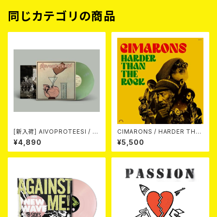
同じカテゴリの商品
[新入荷] AIVOPROTEESI / U
CIMARONS / HARDER THA
MPIKUJA (LP / LTD.100 DIE
N THE ROCK LP
¥4,890
¥5,500
-HARD COKE BOTTLE GRE
EN VINYL) (ITA / F.O.A.D.)