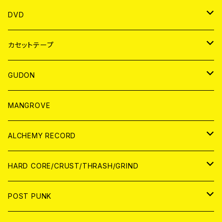
ANALOG
アパレル
DVD
BADGE
JAPAN
カセットテープ
WORLD
JAPAN
GUDON
WORLD
アパレル
MANGROVE
PATCH
ALCHEMY RECORD
アナログ
CD
HARD CORE/CRUST/THRASH/GRIND
DIGITAL CONTENTS
ANALOG
JAPAN
POST PUNK