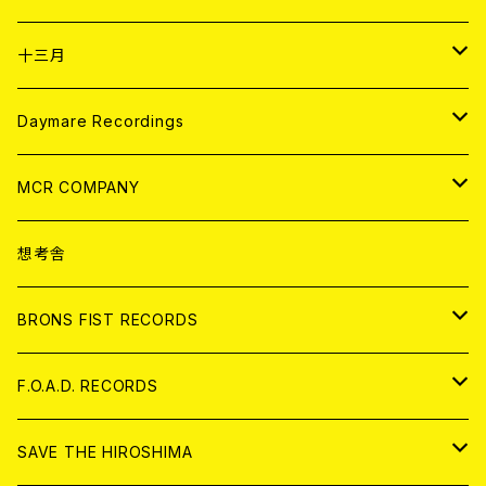
ANALOG
CD
十三月
アパレル
ANALOG
CD
Daymare Recordings
ANALOG
CD
MCR COMPANY
ANALOG
CD
想考舎
アパレル
BRONS FIST RECORDS
ANALOG
CD
F.O.A.D. RECORDS
ANALOG
CD
SAVE THE HIROSHIMA