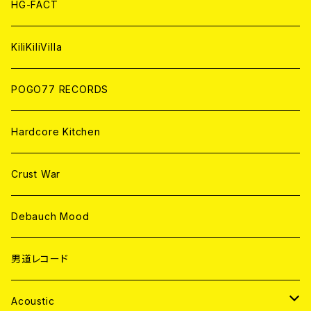
CD
HG-FACT
ANALOG
KiliKiliVilla
POGO77 RECORDS
Hardcore Kitchen
Crust War
Debauch Mood
男道レコード
Acoustic