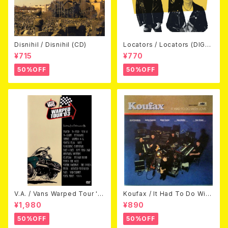
Disnihil / Disnihil (CD)
Locators / Locators (DIGPA
CK CD)
¥715
¥770
50%OFF
50%OFF
V.A. / Vans Warped Tour '0
Koufax / It Had To Do With
3 (DVD)
Love (CD)
¥1,980
¥890
50%OFF
50%OFF