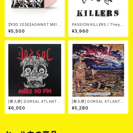
【RSD 2026】AGAINST ME! /
PASSION KILLERS / They K
NEW WAVE B-SIDES [RSD V
ill Our Passion With Their
¥5,500
¥3,960
INYL EP][Coloured Vinyl](1
Hate And Wars LP
2")
[新入荷] DORSAL ATLANTIC
[新入荷] DORSAL ATLANTIC
A / ANTES DO FIM -40th an
A / DIVIDIR & CONQUISTAR
¥6,050
¥5,280
niversary edition- (LP/LTD.
(LP/LTD.200 BLACK VINYL)
100 DIE-HARD MARBLE VIN
YL)