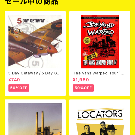
セール中の商品
5 Day Getaway / 5 Day Get
The Vans Warped Tour `04
away (CDEP)
Beyond Warped (国内盤DV
¥740
¥1,980
D)
50%OFF
50%OFF