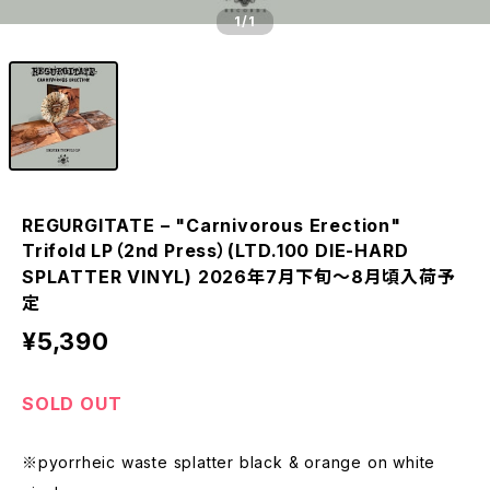
1
/1
REGURGITATE – "Carnivorous Erection"
Trifold LP（2nd Press）(LTD.100 DIE-HARD
SPLATTER VINYL) 2026年7月下旬～8月頃入荷予
定
¥5,390
SOLD OUT
※pyorrheic waste splatter black & orange on white