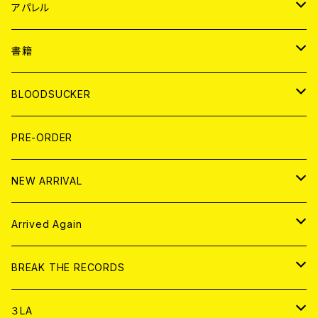
WORLD
JAPAN
アパレル
７EP
WORLD
JAPAN
書籍
LP
7EP
T-shirt
WORLD
MAGAZINE
BLOODSUCKER
FLEXI
LP
HOOD
T-shirt
BOLLOCKS
写真集 (PHOTOBOOK)
CD
PRE-ORDER
10インチ
その他
HOOD
EL ZINE
アナログ
NEW ARRIVAL
その他
DOLL MAGAZINE (USED)
アパレル
CD
Arrived Again
書籍
アナログ
CD
BREAK THE RECORDS
DIGITAL CONTENTS
アナログ
CD
３LA