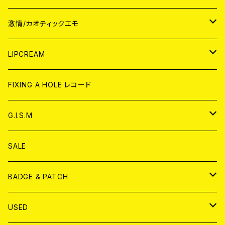
JAPAN
激情/カオティックエモ
CD
WORLD
JAPAN
LIPCREAM
ANALOG
CD
CD
WORLD
CD
FIXING A HOLE レコード
ANALOG
ANALOG
CD
アナログ
G.I.S.M
ANALOG
DVD
CD
SALE
T-shirt & WEAR
ANALOG
BADGE & PATCH
T-SHIRT & WEAR
BADGE
USED