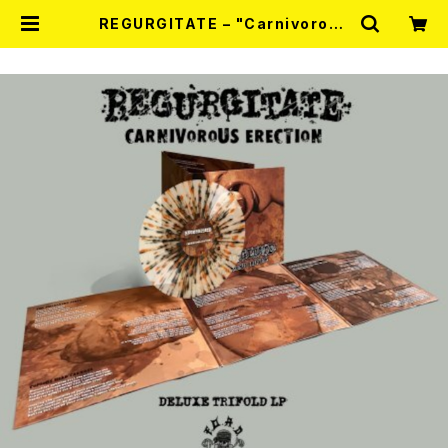
REGURGITATE – "Carnivorous
Erection" Trifold LP（2nd Pres
s）(LTD.100 DIE-HARD SPLATT
ER VINYL) 2026年7月下旬～8月
頃入荷予定 | RECORD SHOP MIS
ERY