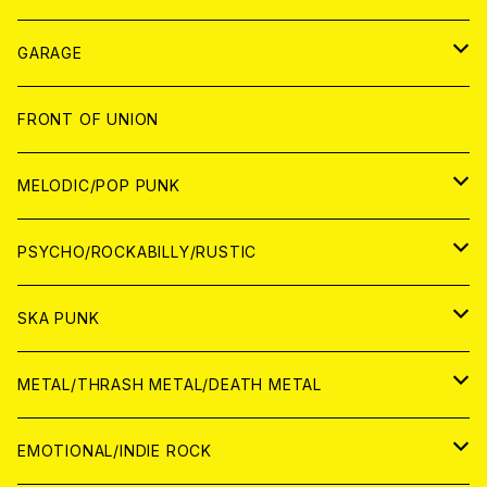
ANALOG
GARAGE
JAPAN
FRONT OF UNION
アナログ
WORLD
MELODIC/POP PUNK
CD
アナログ
JAPAN
PSYCHO/ROCKABILLY/RUSTIC
CD
CD
WORLD
JAPAN
SKA PUNK
ANALOG
CD
CD
WORLD
JAPAN
METAL/THRASH METAL/DEATH METAL
ANALOG
ANALOG
CD
CD
WORLD
JAPAN
EMOTIONAL/INDIE ROCK