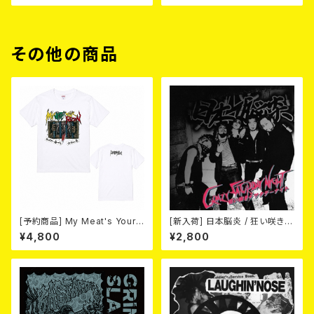
その他の商品
[予約商品] My Meat's Your
[新入荷] 日本脳炎 / 狂い咲きサ
Poison -あんたにゃ毒でもオイ
タデーナイト(CD)
¥4,800
¥2,800
ラにゃ薬- (WHITE) 熊本地震
復興支援T-shirt (XXL & XXX
L) 2026年8月末～9月頭発売
予定！