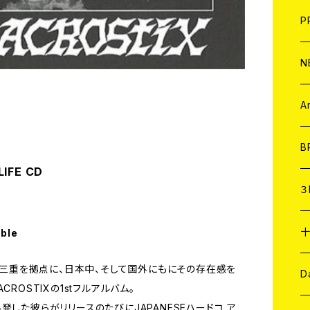
F
L
H
T-
B
写
C
P
1
そ
H
E
N
そ
D
ア
C
A
C
B
LIFE CD
D
C
３
A
C
able
け、三重を拠点に、日本中、そして国外にもにその存在感を
ア
A
C
D
ROSTIXの1stフルアルバム。
発した彼らがリリースのたびにJAPANESEハードコ ア