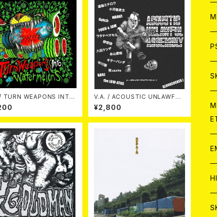
ア
W
M
C
ア
J
P
C
C
W
J
S
V.A. / ACOUSTIC UNLAWFUL
A
C
C
ERMELONS CD
ASSEMBLY -アコースティック不
W
J
M
200
¥2,800
法集会-
E
A
A
C
C
W
J
E
A
A
C
C
W
J
H
A
A
A
C
W
J
S