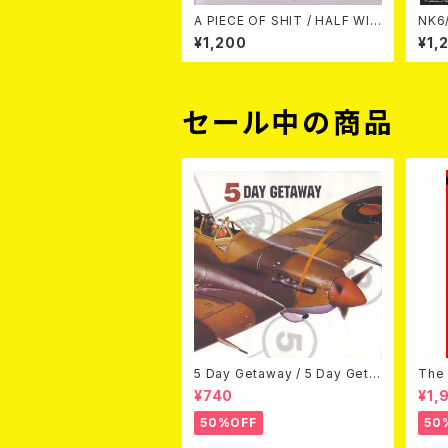
A PIECE OF SHIT / HALF WIN
NK6
G CONDOR CD
¥1,200
¥1,
セール中の商品
5 Day Getaway / 5 Day Geta
The 
way (CDEP)
Bey
¥740
¥1,
50%OFF
50