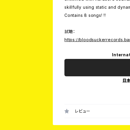
skillfully using static and dynam
Contains 8 songs! !!
試聴：
https://bloodsuckerrecords.b
Interna
日
レビュー