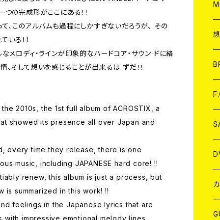
A
C
M
一つの完成形がここにある！！
て、このアルバムも過程にしかすぎないだろうが、 その
A
C
ている！！
なメロディ・ラインが印象的なハードコア・サウン ドに絡
ア
B
情、そして想いを感じることが出来るは ずだ！！
A
C
F
the 2010s, the 1st full album of ACROSTIX, a
at showed its presence all over Japan and
A
C
S
d, every time they release, there is one
A
ア
D
ous music, including JAPANESE hard core! !!
iably renew, this album is just a process, but
B
J
カ
 is summarized in this work! !!
nd feelings in the Japanese lyrics that are
W
J
G
 with impressive emotional melody lines,