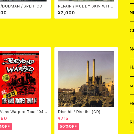
//DUDMAN / SPLIT CD
REPAIR / MUDDY SKIN WITH
C
A
PAIN CD
C
C
W
J
N
200
¥2,000
A
A
C
C
W
J
C
A
A
C
C
W
J
N
A
A
C
C
W
J
H
A
A
C
C
W
s
A
A
C
H
Vans Warped Tour `04
Disnihil / Disnihil (CD)
ond Warped (国内盤DVD)
980
¥715
A
Ki
%OFF
50%OFF