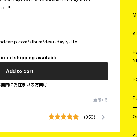
ic! !!
W
ア
M
P
A
andcamp.com/album/dear-dayly-life
C
H
tional shipping available
N
D
A
Add to cart
J
P
本国内にお住まいの方向け
C
W
C
P
通報する
A
C
J
A
J
O
(359)
C
A
W
J
C
W
J
A