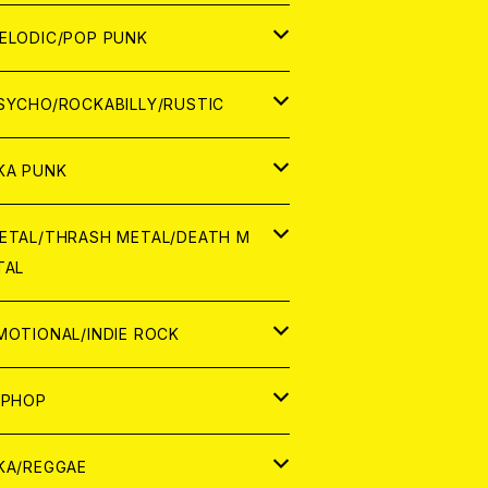
ナログ
ORLD
ELODIC/POP PUNK
D
ナログ
APAN
SYCHO/ROCKABILLY/RUSTIC
D
D
ORLD
APAN
KA PUNK
NALOG
D
D
ORLD
APAN
ETAL/THRASH METAL/DEATH M
TAL
NALOG
NALOG
D
D
ORLD
APAN
MOTIONAL/INDIE ROCK
NALOG
NALOG
D
D
ORLD
APAN
IPHOP
NALOG
NALOG
NALOG
D
ORLD
APAN
KA/REGGAE