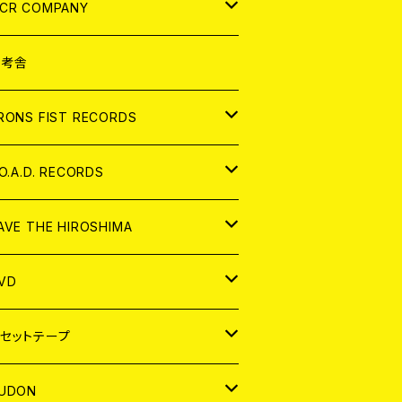
NALOG
D
CR COMPANY
NALOG
D
想考舎
パレル
RONS FIST RECORDS
NALOG
D
.O.A.D. RECORDS
NALOG
D
AVE THE HIROSHIMA
NALOG
パレル
VD
ADGE
APAN
セットテープ
ORLD
APAN
UDON