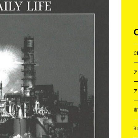
C
J
W
J
ア
７
W
J
L
7
T-
W
M
B