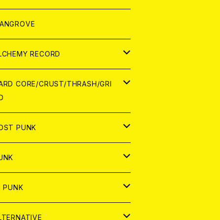
ORLD
パレル
ANGROVE
ATCH
LCHEMY RECORD
アナログ
D
ARD CORE/CRUST/THRASH/GRI
D
IGITAL CONTENTS
NALOG
APAN
OST PUNK
D
ORLD
D
UNK
NALOG
D
APAN
NALOG
APAN
i PUNK
ASSETTE TAPE
NALOG
ORLD
APAN
D
ORLD
APAN
LTERNATIVE