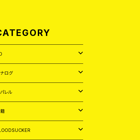
CATEGORY
D
APAN
アナログ
ORLD
APAN
パレル
EP
ORLD
APAN
書籍
P
EP
shirt
ORLD
AGAZINE
LOODSUCKER