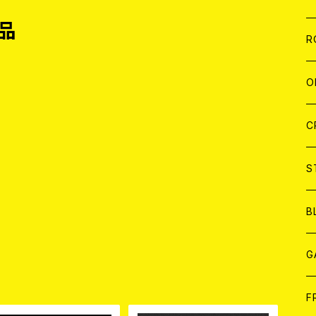
品
W
A
C
C
W
J
R
A
A
C
C
W
J
O
A
A
C
C
W
J
C
A
A
C
C
W
S
A
A
C
B
A
G
品
J
F