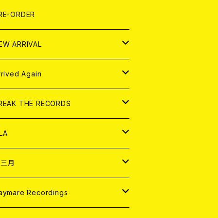
LEXI
P
OOD
shirt
OLLOCKS
真集 (PHOTOBOOK)
D
RE-ORDER
0インチ
の他
OOD
L ZINE
アナログ
EW ARRIVAL
の他
OLL MAGAZINE (USED)
パレル
D
rrived Again
書籍
アナログ
D
REAK THE RECORDS
IGITAL CONTENTS
アナログ
D
LA
NALOG
D
十三月
パレル
NALOG
D
aymare Recordings