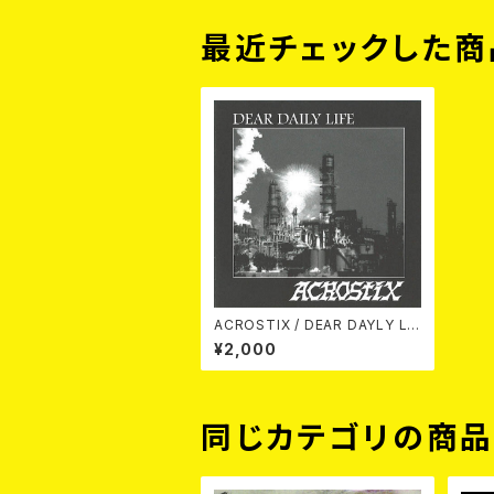
最近チェックした商
ACROSTIX / DEAR DAYLY LIF
E CD
¥2,000
同じカテゴリの商