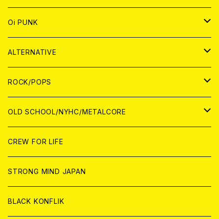
ANALOG
CD
JAPAN
ANALOG
JAPAN
Oi PUNK
CASSETTE TAPE
ANALOG
WORLD
JAPAN
CD
WORLD
JAPAN
ALTERNATIVE
WORLD
ANALOG
CD
CD
WOLRD
JAPAN
ROCK/POPS
ANALOG
ANALOG
CD
CD
WORLD
JAPAN
OLD SCHOOL/NYHC/METALCORE
ANALOG
ANALOG
CD
CD
WORLD
JAPAN
CREW FOR LIFE
ANALOG
ANALOG
CD
CD
WORLD
STRONG MIND JAPAN
ANALOG
ANALOG
CD
BLACK KONFLIK