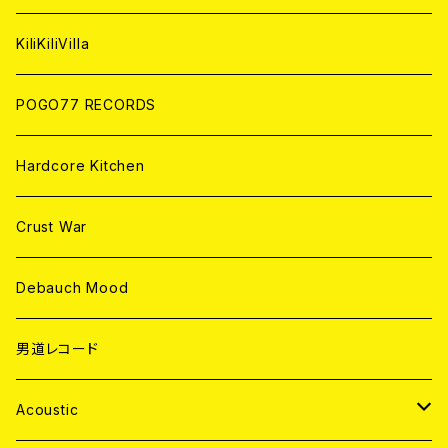
ANALOG
KiliKiliVilla
POGO77 RECORDS
Hardcore Kitchen
Crust War
Debauch Mood
男道レコード
Acoustic