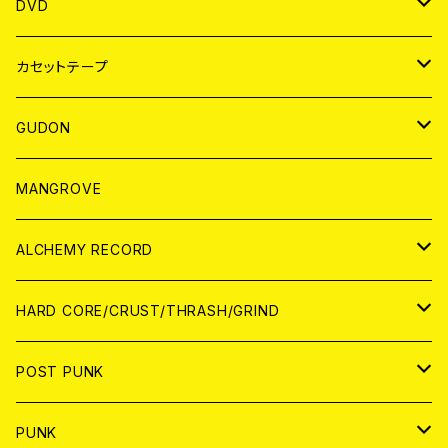
ANALOG
アパレル
DVD
BADGE
JAPAN
カセットテープ
WORLD
JAPAN
GUDON
WORLD
アパレル
MANGROVE
PATCH
ALCHEMY RECORD
アナログ
CD
HARD CORE/CRUST/THRASH/GRIND
DIGITAL CONTENTS
ANALOG
JAPAN
POST PUNK
CD
WORLD
CD
PUNK