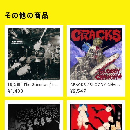
その他の商品
[新入荷] The Gimmies / Los
CRACKS / BLOODY CHAIN
t Last Recordings (7")
SAW (CD)
¥1,430
¥2,547