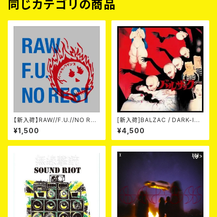
同じカテゴリの商品
【新入荷】RAW//F.U.//NO RES
[新入荷]BALZAC / DARK-IS
T / 3way split EP ハード ラッ
M -20th Anniversary Comp
¥1,500
¥4,500
ク ダンス (CD)
ilation- (2CD)