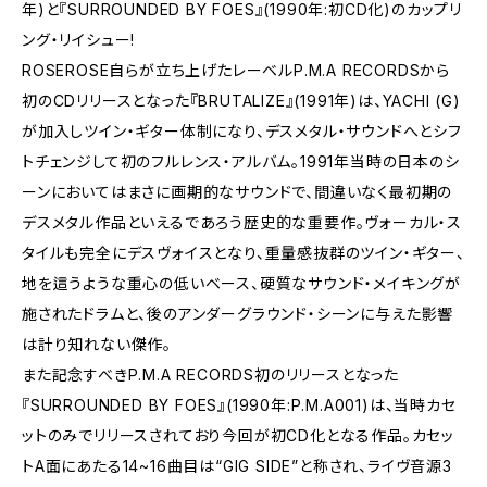
年)と『SURROUNDED BY FOES』(1990年:初CD化)のカップリ
ング・リイシュー!
ROSEROSE自らが立ち上げたレーベルP.M.A RECORDSから
初のCDリリースとなった『BRUTALIZE』(1991年)は、YACHI (G)
が加入しツイン・ギター体制になり、デスメタル・サウンドへとシフ
トチェンジして初のフルレンス・アルバム。1991年当時の日本のシ
ーンにおいてはまさに画期的なサウンドで、間違いなく最初期の
デスメタル作品といえるであろう歴史的な重要作。ヴォーカル・ス
タイルも完全にデスヴォイスとなり、重量感抜群のツイン・ギター、
地を這うような重心の低いベース、硬質なサウンド・メイキングが
施されたドラムと、後のアンダーグラウンド・シーンに与えた影響
は計り知れない傑作。
また記念すべきP.M.A RECORDS初のリリースとなった
『SURROUNDED BY FOES』(1990年:P.M.A001)は、当時カセ
ットのみでリリースされており今回が初CD化となる作品。カセッ
トA面にあたる14~16曲目は“GIG SIDE”と称され、ライヴ音源3