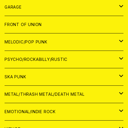
ANALOG
GARAGE
JAPAN
FRONT OF UNION
アナログ
WORLD
MELODIC/POP PUNK
CD
アナログ
JAPAN
PSYCHO/ROCKABILLY/RUSTIC
CD
CD
WORLD
JAPAN
SKA PUNK
ANALOG
CD
CD
WORLD
JAPAN
METAL/THRASH METAL/DEATH METAL
ANALOG
ANALOG
CD
CD
WORLD
JAPAN
EMOTIONAL/INDIE ROCK
ANALOG
ANALOG
CD
CD