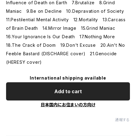
Influence of Death on Earth 7.Brutalize 8.Grind
Maniac 9.Be on Decline 10.Depravation of Society
11.Pestilential Mental Activity 12.Mortality 13.Carcass
of Brain Death 14.Mirror Image 15.Grind Maniac
16.Your Ignorance Is Our Death 17.Nothing More
18.The Crack of Doom 19.Don't Excuse 20.Ain't No
Feeble Bastard (DISCHARGE cover) 21.Genocide
(HERESY cover)
International shipping available
Add to cart
日本国内にお住まいの方向け
通報する