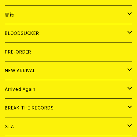
７EP
WORLD
JAPAN
書籍
LP
7EP
T-shirt
WORLD
MAGAZINE
BLOODSUCKER
FLEXI
LP
HOOD
T-shirt
BOLLOCKS
写真集 (PHOTOBOOK)
CD
PRE-ORDER
10インチ
その他
HOOD
EL ZINE
アナログ
NEW ARRIVAL
その他
DOLL MAGAZINE (USED)
アパレル
CD
Arrived Again
書籍
アナログ
CD
BREAK THE RECORDS
DIGITAL CONTENTS
アナログ
CD
３LA