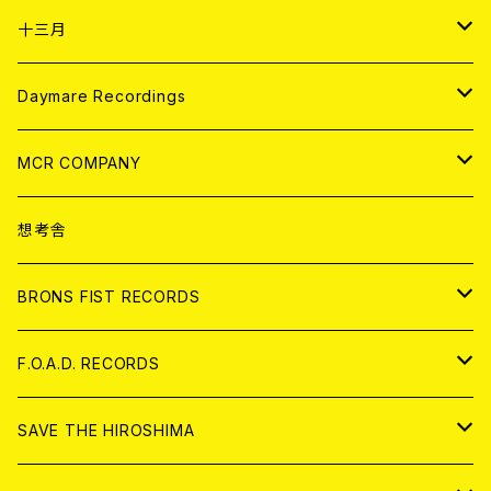
ANALOG
CD
十三月
アパレル
ANALOG
CD
Daymare Recordings
ANALOG
CD
MCR COMPANY
ANALOG
CD
想考舎
アパレル
BRONS FIST RECORDS
ANALOG
CD
F.O.A.D. RECORDS
ANALOG
CD
SAVE THE HIROSHIMA