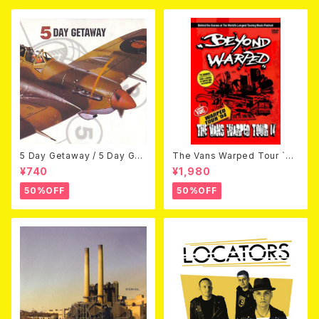
5 Day Getaway / 5 Day Get
The Vans Warped Tour `04
away (CDEP)
Beyond Warped (国内盤DV
¥740
¥1,980
D)
50%OFF
50%OFF