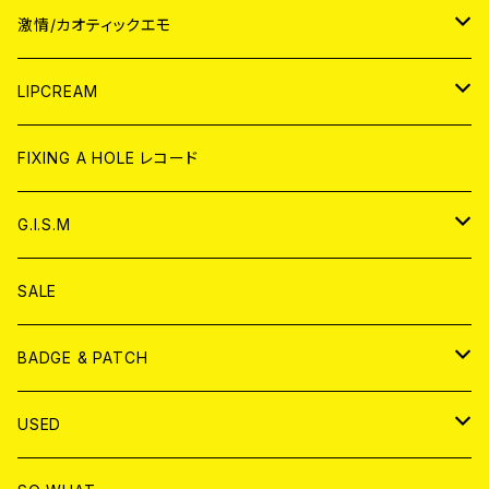
JAPAN
激情/カオティックエモ
CD
WORLD
JAPAN
LIPCREAM
ANALOG
CD
CD
WORLD
CD
FIXING A HOLE レコード
ANALOG
ANALOG
CD
アナログ
G.I.S.M
ANALOG
DVD
CD
SALE
T-shirt & WEAR
ANALOG
BADGE & PATCH
T-SHIRT & WEAR
BADGE
USED