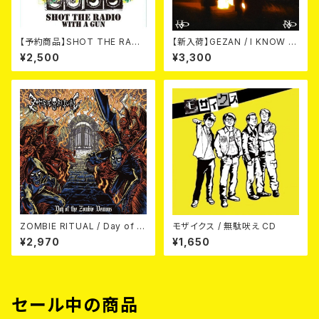
【予約商品】SHOT THE RADI
【新入荷】GEZAN / I KNOW H
O WITH A GUN / SOUND RI
OW NOW (CD)
¥2,500
¥3,300
OT (CD)【8月８日発売】
ZOMBIE RITUAL / Day of th
モザイクス / 無駄吠え CD
e Zombie Demons
¥2,970
¥1,650
セール中の商品