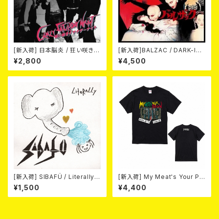
[新入荷] 日本脳炎 / 狂い咲きサ
[新入荷]BALZAC / DARK-IS
タデーナイト(CD)
M -20th Anniversary Comp
¥2,800
¥4,500
ilation- (2CD)
[新入荷] SIBAFÜ / Literally
[新入荷] My Meat's Your Po
(7"EP)
ison -あんたにゃ毒でもオイラ
¥1,500
¥4,400
にゃ薬- / BLACK T-shirt (S
～XL)