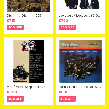
Disnihil / Disnihil (CD)
Locators / Locators (DIGPA
CK CD)
¥715
¥770
50%OFF
50%OFF
V.A. / Vans Warped Tour '0
Koufax / It Had To Do With
3 (DVD)
Love (CD)
¥1,980
¥890
50%OFF
50%OFF