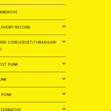
ORLD
パレル
ANGROVE
ATCH
LCHEMY RECORD
アナログ
D
ARD CORE/CRUST/THRASH/GRI
D
IGITAL CONTENTS
NALOG
APAN
OST PUNK
D
ORLD
D
UNK
NALOG
D
APAN
NALOG
APAN
i PUNK
ASSETTE TAPE
NALOG
ORLD
APAN
D
ORLD
APAN
LTERNATIVE