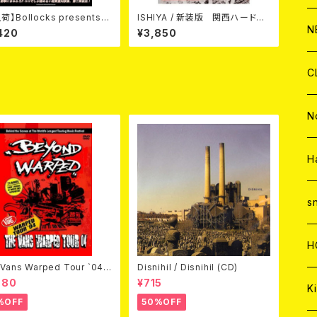
荷】Bollocks presents
ISHIYA / 新装版 関西ハードコ
C
A
C
C
W
J
本パンク・ロッカー対談集2』
ア (BOOK)
N
420
¥3,850
A
A
C
C
W
J
C
A
A
C
C
W
J
N
A
A
C
C
W
J
H
A
A
C
C
W
s
A
A
C
H
Vans Warped Tour `04
Disnihil / Disnihil (CD)
ond Warped (国内盤DVD)
980
¥715
A
Ki
%OFF
50%OFF