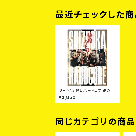
最近チェックした商
ISHIYA / 静岡ハードコア (BOO
K)
¥3,850
同じカテゴリの商