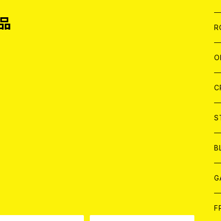
品
W
A
C
C
W
J
R
A
A
C
C
W
J
O
A
A
C
C
W
J
C
A
A
C
C
W
S
A
A
C
B
A
G
品
J
F