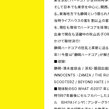
楽を求め、ハードコアが世界同時多
そして日本でも東京を中心に、関西
る。東海地方でも静岡という限られ
当時ライブハウスの客8 割以上の
を、現在も現役でハードコアを体現している
出身で現在も活躍中の秋山氏（FORW
かけて取材決行！
静岡ハードコアの狂乱と革新に迫る
年！！今度は「静岡ハードコア」が解
■収録：
静岡・清水座談会 / 浜松・磐田出座談 / 
INNOCENTS ・ZAMZA / THE R
SCOOTERZ / BEYOND HATE / H
■現体制のSO WHAT の2017 年
時1997年最後にセルフカバーした
ル ISHIYA（イシヤ）：アンダー