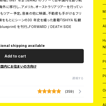
稿。1987 年よりBAND のツアーで日本国内を廻り続
を海外に移行し、アメリカ、オーストラリアツアーを行ってい
W
ア
M
でもツアー予定。音楽の他に映画、不動産も手がけるフリ
体験をもとにシーンの30 年史を綴った書籍『ISHIYA 私観
P
A
eprint）を刊行。FORWARD / DEATH SIDE
C
H
tional shipping available
N
D
A
Add to cart
J
P
本国内にお住まいの方向け
C
W
C
P
通報する
A
C
J
A
J
O
(359)
C
A
W
J
C
W
J
A