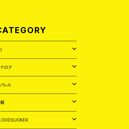
CATEGORY
D
APAN
アナログ
ORLD
APAN
パレル
EP
ORLD
APAN
書籍
P
EP
shirt
ORLD
AGAZINE
LOODSUCKER