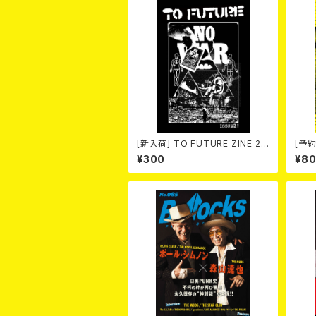
[新入荷] TO FUTURE ZINE 20
[予約
26 issue 21 -NO WAR! NO HA
25
¥300
¥8
TE!- (ZINE)