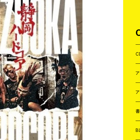
C
J
W
J
ア
７
W
J
L
7
T-
W
M
B