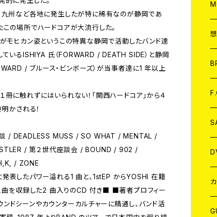
発的に発生した。
A
C
M
、九州など各地に発生したが特に稀有なのが静岡であ
たこの場所でハードコアが大流行した。
A
C
客がモヒカン姿というこの特異な静岡で活動したバンド達
ISHIYA 氏（FORWARD / DEATH SIDE）と静岡
ア
B
ARD / ブルース・ビンボーズ）が当事者達に1 年以上
A
C
F
１冊に触れずにはいられない！「関西ハードコア」から４
き明かされる！
A
C
S
DEADLESS MUSS / SO WHAT / MENTAL /
USTLER / 第２世代座談会 / BOUND / 902 /
A
ア
D
,K, / ZONE
に発表したパワー溢れる1 曲と、1stEP からYOSHI 在籍
B
J
カ
１曲を収録した2 曲入りのCD 付き■ ■著者プロフィー
グラウンドシーンやカウンターカルチャーに精通し、バンド活
W
J
G