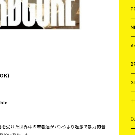
F
L
H
T-
B
写
C
P
1
そ
H
E
N
そ
D
ア
C
A
C
B
OK)
D
C
３
A
C
able
ア
A
C
D
に影響を受けた世界中の若者達がパンクより過激で暴力的音