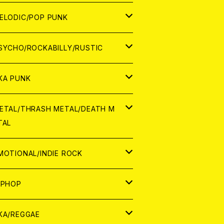
ナログ
ORLD
ELODIC/POP PUNK
D
ナログ
APAN
SYCHO/ROCKABILLY/RUSTIC
D
D
ORLD
APAN
KA PUNK
NALOG
D
D
ORLD
APAN
ETAL/THRASH METAL/DEATH M
TAL
NALOG
NALOG
D
D
ORLD
APAN
MOTIONAL/INDIE ROCK
NALOG
NALOG
D
D
ORLD
APAN
IPHOP
NALOG
NALOG
NALOG
D
ORLD
APAN
KA/REGGAE