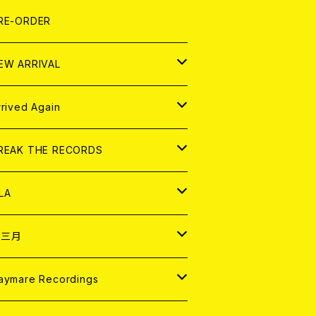
LEXI
P
OOD
shirt
OLLOCKS
真集 (PHOTOBOOK)
D
RE-ORDER
0インチ
の他
OOD
L ZINE
アナログ
EW ARRIVAL
の他
OLL MAGAZINE (USED)
パレル
D
rrived Again
書籍
アナログ
D
REAK THE RECORDS
IGITAL CONTENTS
アナログ
D
LA
NALOG
D
十三月
パレル
NALOG
D
aymare Recordings