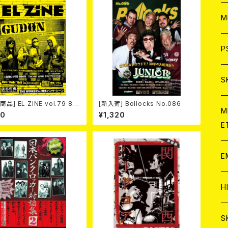
ア
W
M
C
ア
J
P
C
C
W
J
S
商品] EL ZINE vol.79 8月
[新入荷] Bollocks No.086
A
C
C
W
J
M
日発売予定
00
¥1,320
E
A
A
C
C
W
J
E
A
A
C
C
W
J
H
A
A
A
C
W
J
S