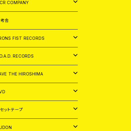
NALOG
D
CR COMPANY
NALOG
D
想考舎
パレル
RONS FIST RECORDS
NALOG
D
.O.A.D. RECORDS
NALOG
D
AVE THE HIROSHIMA
NALOG
パレル
VD
ADGE
APAN
セットテープ
ORLD
APAN
UDON