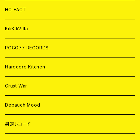
ANALOG
ANALOG
CD
HG-FACT
ANALOG
KiliKiliVilla
POGO77 RECORDS
Hardcore Kitchen
Crust War
Debauch Mood
男道レコード