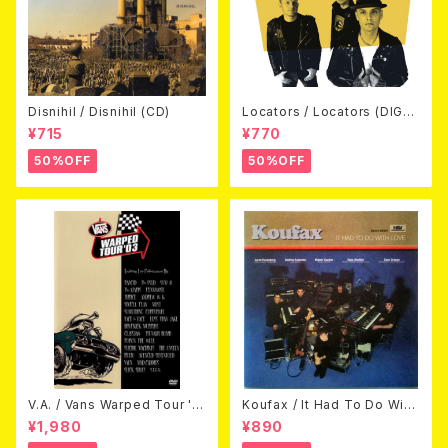
Disnihil / Disnihil (CD)
Locators / Locators (DIGPA
CK CD)
¥715
¥770
50%OFF
50%OFF
V.A. / Vans Warped Tour '0
Koufax / It Had To Do With
3 (DVD)
Love (CD)
¥1,980
¥890