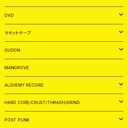
ANALOG
アパレル
DVD
BADGE
JAPAN
カセットテープ
WORLD
JAPAN
GUDON
WORLD
アパレル
MANGROVE
PATCH
ALCHEMY RECORD
アナログ
CD
HARD CORE/CRUST/THRASH/GRIND
DIGITAL CONTENTS
ANALOG
JAPAN
POST PUNK