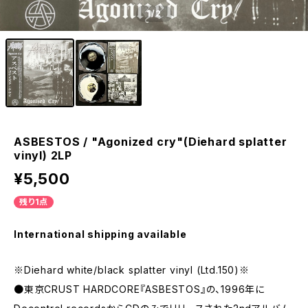
1
/2
ASBESTOS / "Agonized cry"(Diehard splatter
vinyl) 2LP
¥5,500
残り1点
International shipping available
※Diehard white/black splatter vinyl (Ltd.150)※
●東京CRUST HARDCORE『ASBESTOS』の、1996年に