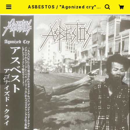
ASBESTOS / "Agonized cry"(D
iehard splatter vinyl) 2LP | RE
CORD SHOP MISERY