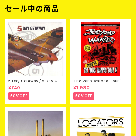
セール中の商品
5 Day Getaway / 5 Day Get
The Vans Warped Tour `04
away (CDEP)
Beyond Warped (国内盤DV
¥740
¥1,980
D)
50%OFF
50%OFF