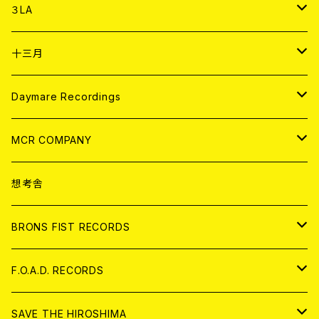
DIGITAL CONTENTS
アナログ
CD
３LA
ANALOG
CD
十三月
アパレル
ANALOG
CD
Daymare Recordings
ANALOG
CD
MCR COMPANY
ANALOG
CD
想考舎
アパレル
BRONS FIST RECORDS
ANALOG
CD
F.O.A.D. RECORDS
ANALOG
CD
SAVE THE HIROSHIMA