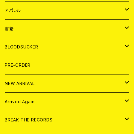
WORLD
JAPAN
アパレル
７EP
WORLD
JAPAN
書籍
LP
7EP
T-shirt
WORLD
MAGAZINE
BLOODSUCKER
FLEXI
LP
HOOD
T-shirt
BOLLOCKS
写真集 (PHOTOBOOK)
CD
PRE-ORDER
10インチ
その他
HOOD
EL ZINE
アナログ
NEW ARRIVAL
その他
DOLL MAGAZINE (USED)
アパレル
CD
Arrived Again
書籍
アナログ
CD
BREAK THE RECORDS