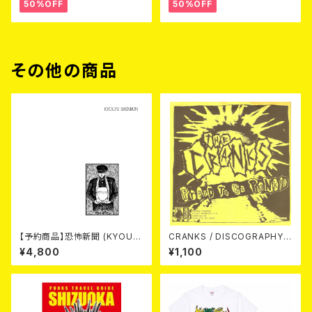
50%OFF
50%OFF
その他の商品
【予約商品】恐怖新聞 (KYOUF
CRANKS / DISCOGRAPHY
U SHINBUN) / 死 (LP)【8月15
CD+DVD
¥4,800
¥1,100
日発売】