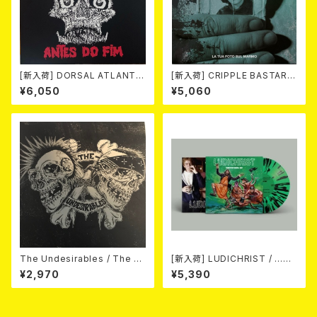
[新入荷] DORSAL ATLANTIC
[新入荷] CRIPPLE BASTARD
A / ANTES DO FIM -40th an
S / LA TUA FOTO SUL MAR
¥6,050
¥5,060
niversary edition- (LP/LTD.
MO (LTD.150 DIE-HARD MA
100 DIE-HARD MARBLE VIN
RBLE VINYL LP)
YL)
The Undesirables / The U
[新入荷] LUDICHRIST / ...AN
ndesirables (12"/LTD.100 D
D I MEAN THAT. POWERTR
¥2,970
¥5,390
IE-HARD SWIRL GREEN/GR
IP DEMOS 1987 (10"/LTD.15
EY VINYL)
0 DIE-HARD GREEN/BLACK
SPLATTER VINYL)