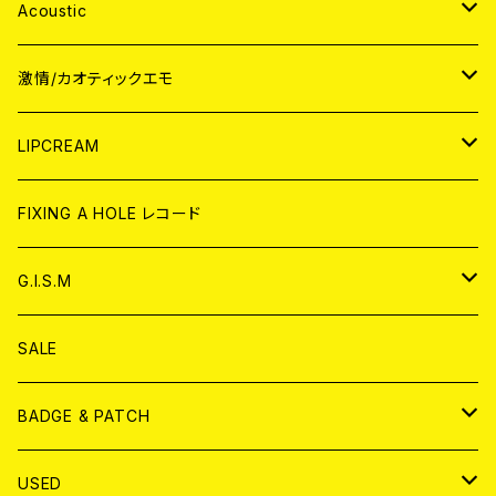
Acoustic
JAPAN
激情/カオティックエモ
CD
WORLD
JAPAN
LIPCREAM
ANALOG
CD
CD
WORLD
CD
FIXING A HOLE レコード
ANALOG
ANALOG
CD
アナログ
G.I.S.M
ANALOG
DVD
CD
SALE
T-shirt & WEAR
ANALOG
BADGE & PATCH
T-SHIRT & WEAR
BADGE
USED