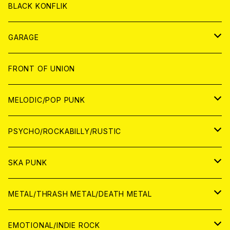
ANALOG
ANALOG
CD
BLACK KONFLIK
ANALOG
GARAGE
JAPAN
FRONT OF UNION
アナログ
WORLD
MELODIC/POP PUNK
CD
アナログ
JAPAN
PSYCHO/ROCKABILLY/RUSTIC
CD
CD
WORLD
JAPAN
SKA PUNK
ANALOG
CD
CD
WORLD
JAPAN
METAL/THRASH METAL/DEATH METAL
ANALOG
ANALOG
CD
CD
WORLD
JAPAN
EMOTIONAL/INDIE ROCK