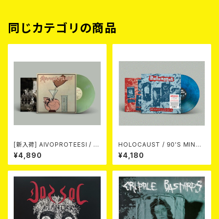
同じカテゴリの商品
[新入荷] AIVOPROTEESI / U
HOLOCAUST / 90'S MIND I
MPIKUJA (LP / LTD.100 DIE
N YOUR MINDS (※LTD.150
¥4,890
¥4,180
-HARD COKE BOTTLE GRE
SWIRL BLUE VINYL)
EN VINYL) (ITA / F.O.A.D.)