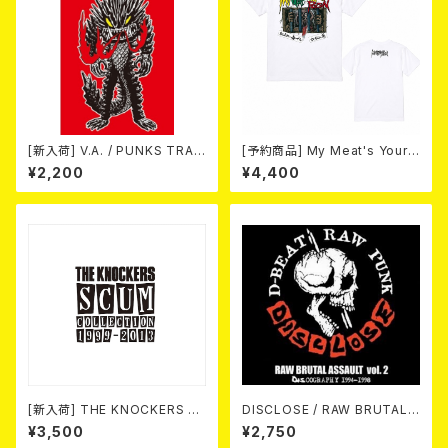
[新入荷] V.A. / PUNKS TRAV
[予約商品] My Meat's Your
EL GUIDE SHIZUOKA (CD)
Poison -あんたにゃ毒でもオイ
¥2,200
¥4,400
ラにゃ薬- (White) 熊本地震 復
興支援T-shirt 2026年8月末
～9月頭入荷！
[新入荷] THE KNOCKERS 『S
DISCLOSE / RAW BRUTAL
CUM COLLECTION 1999
ASSAULT Vol.2 : DISCOGR
¥3,500
¥2,750
～2013』(2xCD)
APHY 1994-1998 (2CD)