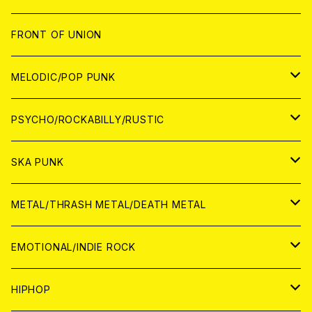
JAPAN
FRONT OF UNION
アナログ
WORLD
MELODIC/POP PUNK
CD
アナログ
JAPAN
PSYCHO/ROCKABILLY/RUSTIC
CD
CD
WORLD
JAPAN
SKA PUNK
ANALOG
CD
CD
WORLD
JAPAN
METAL/THRASH METAL/DEATH METAL
ANALOG
ANALOG
CD
CD
WORLD
JAPAN
EMOTIONAL/INDIE ROCK
ANALOG
ANALOG
CD
CD
WORLD
JAPAN
HIPHOP