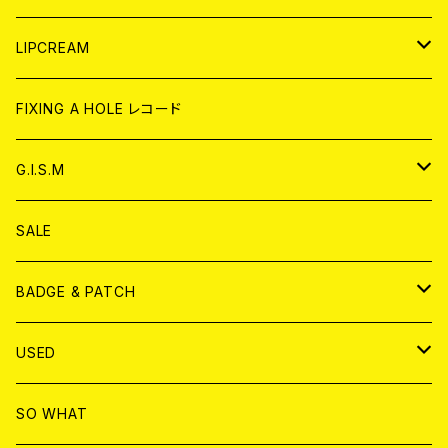
CD
WORLD
JAPAN
LIPCREAM
ANALOG
CD
CD
WORLD
CD
FIXING A HOLE レコード
ANALOG
ANALOG
CD
アナログ
G.I.S.M
ANALOG
DVD
CD
SALE
T-shirt & WEAR
ANALOG
BADGE & PATCH
T-SHIRT & WEAR
BADGE
USED
DVD
PATCH
書籍
SO WHAT