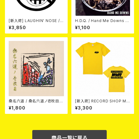
[新入荷] LAUGHIN' NOSE / P
H.D.Q. / Hand Me Downs (C
USSY FOR SALE (LP)
OLORVINYL/7”EP)
¥3,850
¥1,100
桑名六道 / 桑名六道ノ壱枚目
[新入荷] RECORD SHOP MIS
(CD)
ERY / 33th anniversary T-s
¥1,800
¥3,300
hirts (yellow ①)
商品一覧に戻る