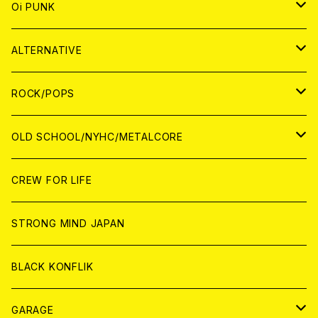
ANALOG
CD
JAPAN
ANALOG
JAPAN
Oi PUNK
CASSETTE TAPE
ANALOG
WORLD
JAPAN
CD
WORLD
JAPAN
ALTERNATIVE
WORLD
ANALOG
CD
CD
WOLRD
JAPAN
ROCK/POPS
ANALOG
ANALOG
CD
CD
WORLD
JAPAN
OLD SCHOOL/NYHC/METALCORE
ANALOG
ANALOG
CD
CD
WORLD
JAPAN
CREW FOR LIFE
ANALOG
ANALOG
CD
CD
WORLD
STRONG MIND JAPAN
ANALOG
ANALOG
CD
BLACK KONFLIK
ANALOG
GARAGE