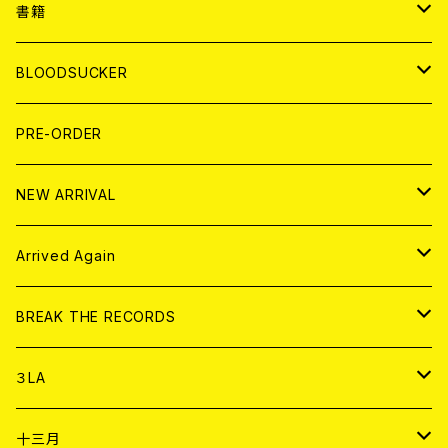
７EP
WORLD
JAPAN
書籍
LP
7EP
T-shirt
WORLD
MAGAZINE
BLOODSUCKER
FLEXI
LP
HOOD
T-shirt
BOLLOCKS
写真集 (PHOTOBOOK)
CD
PRE-ORDER
10インチ
その他
HOOD
EL ZINE
アナログ
NEW ARRIVAL
その他
DOLL MAGAZINE (USED)
アパレル
CD
Arrived Again
書籍
アナログ
CD
BREAK THE RECORDS
DIGITAL CONTENTS
アナログ
CD
３LA
ANALOG
CD
十三月