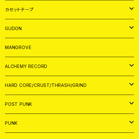
BADGE
JAPAN
カセットテープ
WORLD
JAPAN
GUDON
WORLD
アパレル
MANGROVE
PATCH
ALCHEMY RECORD
アナログ
CD
HARD CORE/CRUST/THRASH/GRIND
DIGITAL CONTENTS
ANALOG
JAPAN
POST PUNK
CD
WORLD
CD
PUNK