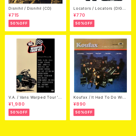
Disnihil / Disnihil (CD)
Locators / Locators (DIGPA
CK CD)
¥715
¥770
50%OFF
50%OFF
V.A. / Vans Warped Tour '0
Koufax / It Had To Do With
3 (DVD)
Love (CD)
¥1,980
¥890
50%OFF
50%OFF