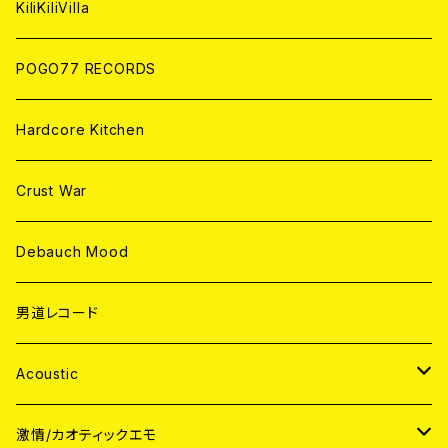
KiliKiliVilla
POGO77 RECORDS
Hardcore Kitchen
Crust War
Debauch Mood
男道レコード
Acoustic
JAPAN
激情/カオティックエモ