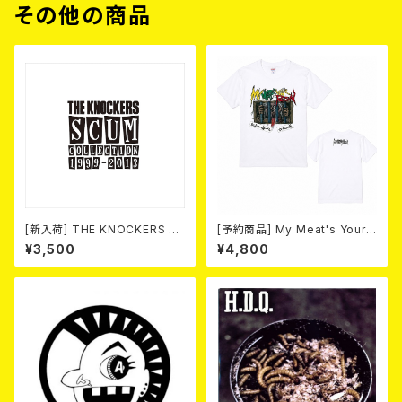
その他の商品
[新入荷] THE KNOCKERS 『S
[予約商品] My Meat's Your
CUM COLLECTION 1999
Poison -あんたにゃ毒でもオイ
¥3,500
¥4,800
～2013』(2xCD)
ラにゃ薬- (WHITE) 熊本地震
復興支援T-shirt (XXL & XXX
L) 2026年8月末～9月頭発売
予定！