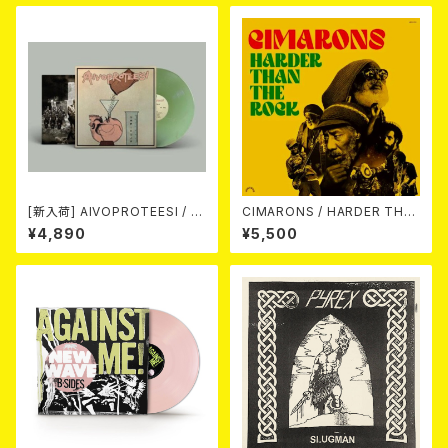
[新入荷] AIVOPROTEESI / U
CIMARONS / HARDER THA
MPIKUJA (LP / LTD.100 DIE
N THE ROCK LP
¥4,890
¥5,500
-HARD COKE BOTTLE GRE
EN VINYL) (ITA / F.O.A.D.)