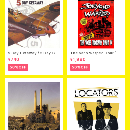
5 Day Getaway / 5 Day Get
The Vans Warped Tour `04
away (CDEP)
Beyond Warped (国内盤DV
¥740
¥1,980
D)
50%OFF
50%OFF