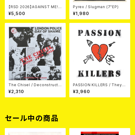
【RSD 2026】AGAINST ME! /
Pyrex / Slugman (7"EP)
NEW WAVE B-SIDES [RSD V
¥5,500
¥1,980
INYL EP][Coloured Vinyl](1
2")
The Chisel / Deconstructiv
PASSION KILLERS / They K
e Surgery (7"EP)
ill Our Passion With Their
¥2,310
¥3,960
Hate And Wars LP
セール中の商品