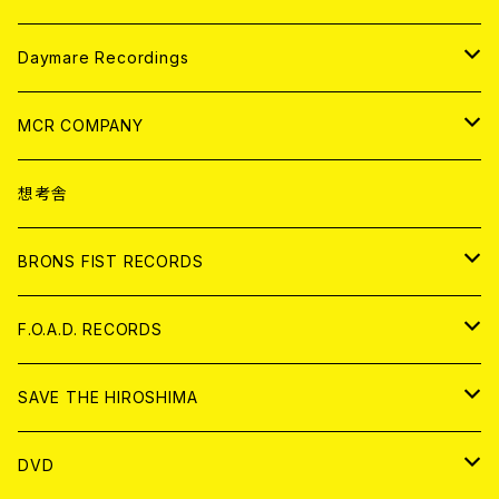
アパレル
ANALOG
CD
Daymare Recordings
ANALOG
CD
MCR COMPANY
ANALOG
CD
想考舎
アパレル
BRONS FIST RECORDS
ANALOG
CD
F.O.A.D. RECORDS
ANALOG
CD
SAVE THE HIROSHIMA
ANALOG
アパレル
DVD