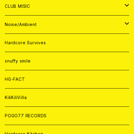
ANALOG
ANALOG
CD
CD
WORLD
JAPAN
CLUB MISIC
ANALOG
ANALOG
CD
CD
WORLD
JAPAN
Noise/Ambient
ANALOG
ANALOG
CD
CD
WORLD
JAPAN
Hardcore Survives
ANALOG
ANALOG
CD
CD
WORLD
snuffy smile
ANALOG
ANALOG
CD
HG-FACT
ANALOG
KiliKiliVilla
POGO77 RECORDS
Hardcore Kitchen