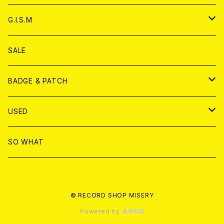
ANALOG
ANALOG
CD
アナログ
G.I.S.M
ANALOG
DVD
CD
SALE
T-shirt & WEAR
ANALOG
BADGE & PATCH
T-SHIRT & WEAR
BADGE
USED
DVD
PATCH
書籍
SO WHAT
カセットテープ
CD
© RECORD SHOP MISERY
書籍
ANALOG
Powered by