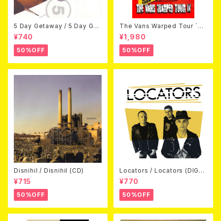
5 Day Getaway / 5 Day Get
The Vans Warped Tour `04
away (CDEP)
Beyond Warped (国内盤DV
¥740
¥1,980
D)
50%OFF
50%OFF
Disnihil / Disnihil (CD)
Locators / Locators (DIGPA
CK CD)
¥715
¥770
50%OFF
50%OFF