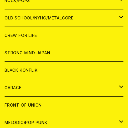
WOLRD
JAPAN
ROCK/POPS
ANALOG
ANALOG
CD
CD
WORLD
JAPAN
OLD SCHOOL/NYHC/METALCORE
ANALOG
ANALOG
CD
CD
WORLD
JAPAN
CREW FOR LIFE
ANALOG
ANALOG
CD
CD
WORLD
STRONG MIND JAPAN
ANALOG
ANALOG
CD
BLACK KONFLIK
ANALOG
GARAGE
JAPAN
FRONT OF UNION
アナログ
WORLD
MELODIC/POP PUNK