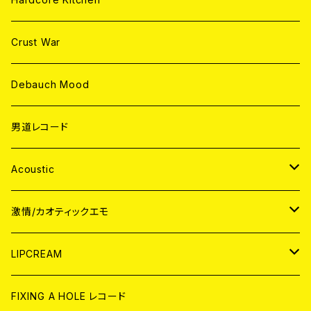
Crust War
Debauch Mood
男道レコード
Acoustic
JAPAN
激情/カオティックエモ
CD
WORLD
JAPAN
LIPCREAM
ANALOG
CD
CD
WORLD
CD
FIXING A HOLE レコード