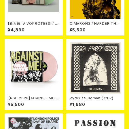
[新入荷] AIVOPROTEESI / U
CIMARONS / HARDER THA
MPIKUJA (LP / LTD.100 DIE
N THE ROCK LP
¥4,890
¥5,500
-HARD COKE BOTTLE GRE
EN VINYL) (ITA / F.O.A.D.)
【RSD 2026】AGAINST ME! /
Pyrex / Slugman (7"EP)
NEW WAVE B-SIDES [RSD V
¥5,500
¥1,980
INYL EP][Coloured Vinyl](1
2")