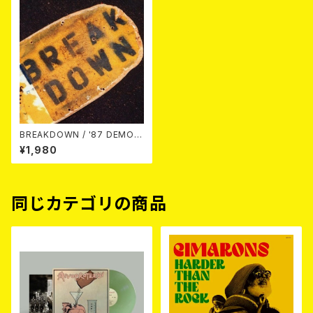
BREAKDOWN / '87 DEMO L
P
¥1,980
同じカテゴリの商品