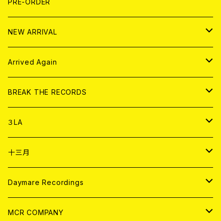
写真集 (PHOTOBOOK)
CD
PRE-ORDER
10インチ
その他
HOOD
EL ZINE
アナログ
NEW ARRIVAL
その他
DOLL MAGAZINE (USED)
アパレル
CD
Arrived Again
書籍
アナログ
CD
BREAK THE RECORDS
DIGITAL CONTENTS
アナログ
CD
３LA
ANALOG
CD
十三月
アパレル
ANALOG
CD
Daymare Recordings
ANALOG
CD
MCR COMPANY