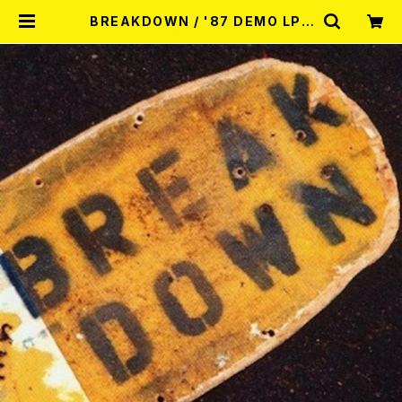
BREAKDOWN / '87 DEMO LP |
RECORD SHOP MISERY