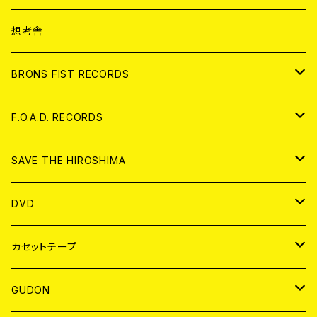
ANALOG
CD
想考舎
アパレル
BRONS FIST RECORDS
ANALOG
CD
F.O.A.D. RECORDS
ANALOG
CD
SAVE THE HIROSHIMA
ANALOG
アパレル
DVD
BADGE
JAPAN
カセットテープ
WORLD
JAPAN
GUDON