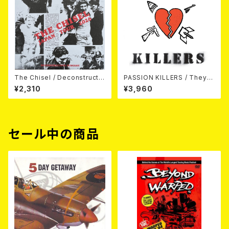
The Chisel / Deconstructiv
PASSION KILLERS / They K
e Surgery (7"EP)
ill Our Passion With Their
¥2,310
¥3,960
Hate And Wars LP
セール中の商品