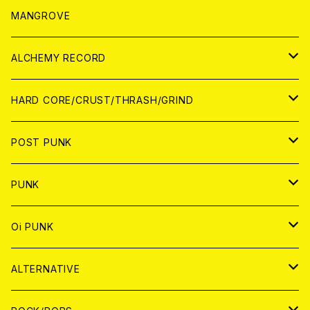
WORLD
アパレル
MANGROVE
PATCH
ALCHEMY RECORD
アナログ
CD
HARD CORE/CRUST/THRASH/GRIND
DIGITAL CONTENTS
ANALOG
JAPAN
POST PUNK
CD
WORLD
CD
PUNK
ANALOG
CD
JAPAN
ANALOG
JAPAN
Oi PUNK
CASSETTE TAPE
ANALOG
WORLD
JAPAN
CD
WORLD
JAPAN
ALTERNATIVE
WORLD
ANALOG
CD
CD