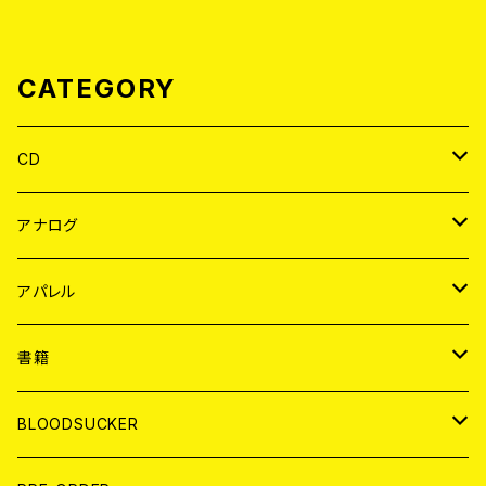
CATEGORY
CD
JAPAN
アナログ
WORLD
JAPAN
アパレル
７EP
WORLD
JAPAN
書籍
LP
7EP
T-shirt
WORLD
MAGAZINE
BLOODSUCKER
FLEXI
LP
HOOD
T-shirt
BOLLOCKS