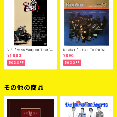
V.A. / Vans Warped Tour '0
Koufax / It Had To Do With
3 (DVD)
Love (CD)
¥1,980
¥890
50%OFF
50%OFF
その他の商品