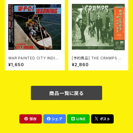
WAR PAINTED CITY INDIAN
[予約商品] THE CRAMPS ザ・
/ Complete Discography
クランプス / Gravest Gravy
¥1,650
¥2,860
(CD)
（墓場のごちそう）(CD) 2026.8
月下旬
商品一覧に戻る
保存
シェア
LINE
ポスト