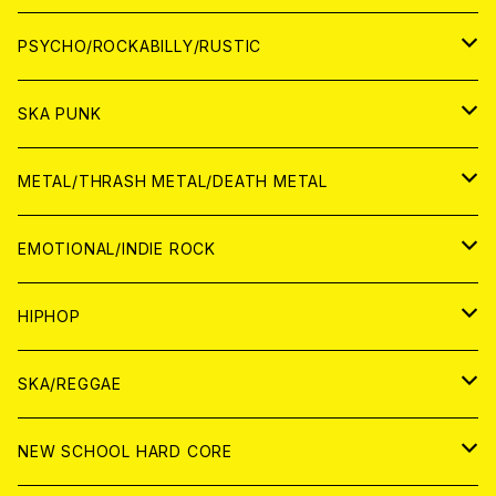
CD
アナログ
JAPAN
PSYCHO/ROCKABILLY/RUSTIC
CD
CD
WORLD
JAPAN
SKA PUNK
ANALOG
CD
CD
WORLD
JAPAN
METAL/THRASH METAL/DEATH METAL
ANALOG
ANALOG
CD
CD
WORLD
JAPAN
EMOTIONAL/INDIE ROCK
ANALOG
ANALOG
CD
CD
WORLD
JAPAN
HIPHOP
ANALOG
ANALOG
ANALOG
CD
WORLD
JAPAN
SKA/REGGAE
CD
ANALOG
CD
CD
WORLD
JAPAN
NEW SCHOOL HARD CORE