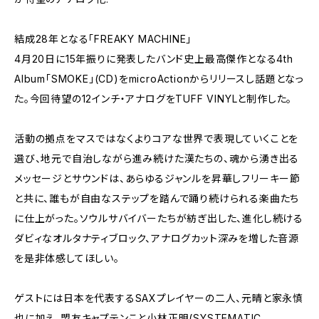
結成28年となる「FREAKY MACHINE」
4月20日に15年振りに発表したバンド史上最高傑作となる4th
Album「SMOKE」(CD)をmicroActionからリリースし話題となっ
た。今回待望の12インチ・アナログをTUFF VINYLと制作した。
活動の拠点をマスではなくよりコアな世界で表現していくことを
選び、地元で自治しながら進み続けた漢たちの、魂から湧き出る
メッセージとサウンドは、あらゆるジャンルを昇華しフリーキー節
と共に、誰もが自由なステップを踏んで踊り続けられる楽曲たち
に仕上がった。ソウルサバイバーたちが紡ぎ出した、進化し続ける
ダビィなオルタナティブロック、アナログカット深みを増した音源
を是非体感してほしい。
ゲストには日本を代表するSAXプレイヤーの二人、元晴と家永慎
也に加え、盟友キャプテンこと小林正明(SYSTEMATIC