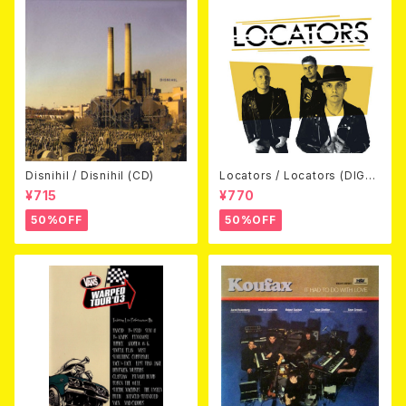
Disnihil / Disnihil (CD)
Locators / Locators (DIGPA
CK CD)
¥715
¥770
50%OFF
50%OFF