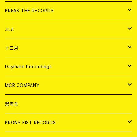
書籍
アナログ
CD
BREAK THE RECORDS
DIGITAL CONTENTS
アナログ
CD
３LA
ANALOG
CD
十三月
アパレル
ANALOG
CD
Daymare Recordings
ANALOG
CD
MCR COMPANY
ANALOG
CD
想考舎
アパレル
BRONS FIST RECORDS