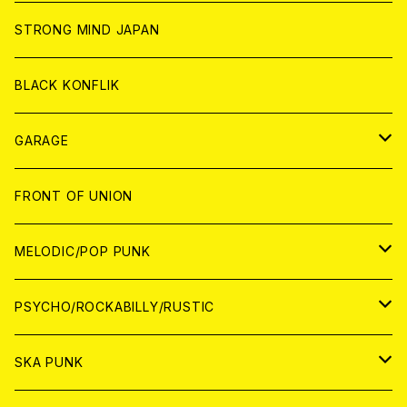
ANALOG
ANALOG
CD
CD
WORLD
STRONG MIND JAPAN
ANALOG
ANALOG
CD
BLACK KONFLIK
ANALOG
GARAGE
JAPAN
FRONT OF UNION
アナログ
WORLD
MELODIC/POP PUNK
CD
アナログ
JAPAN
PSYCHO/ROCKABILLY/RUSTIC
CD
CD
WORLD
JAPAN
SKA PUNK