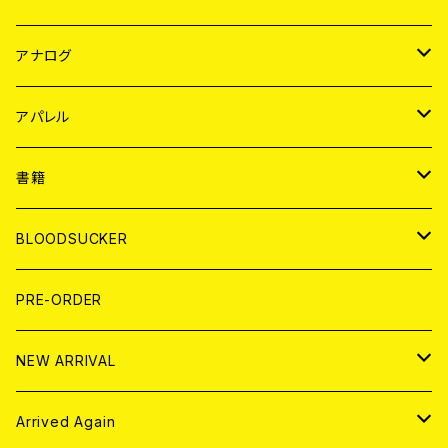
JAPAN
アナログ
WORLD
JAPAN
アパレル
７EP
WORLD
JAPAN
書籍
LP
7EP
T-shirt
WORLD
MAGAZINE
BLOODSUCKER
FLEXI
LP
HOOD
T-shirt
BOLLOCKS
写真集 (PHOTOBOOK)
CD
PRE-ORDER
10インチ
その他
HOOD
EL ZINE
アナログ
NEW ARRIVAL
その他
DOLL MAGAZINE (USED)
アパレル
CD
Arrived Again