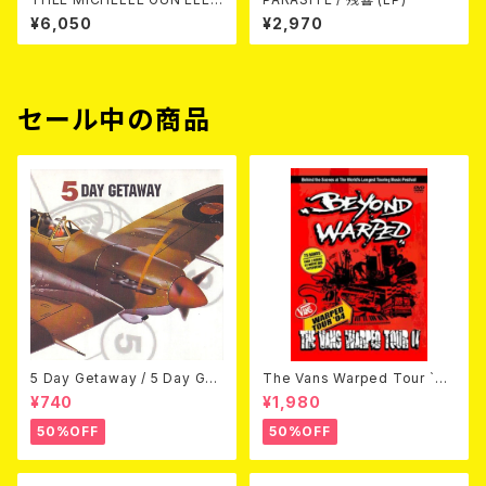
HANT / CASANOVA SNAKE
¥6,050
¥2,970
2LP
セール中の商品
5 Day Getaway / 5 Day Get
The Vans Warped Tour `04
away (CDEP)
Beyond Warped (国内盤DV
¥740
¥1,980
D)
50%OFF
50%OFF