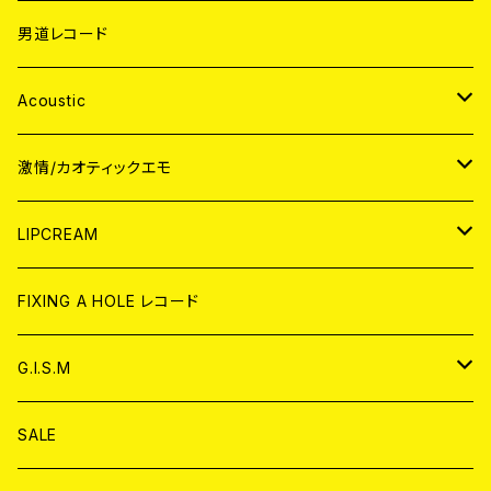
男道レコード
Acoustic
JAPAN
激情/カオティックエモ
CD
WORLD
JAPAN
LIPCREAM
ANALOG
CD
CD
WORLD
CD
FIXING A HOLE レコード
ANALOG
ANALOG
CD
アナログ
G.I.S.M
ANALOG
DVD
CD
SALE