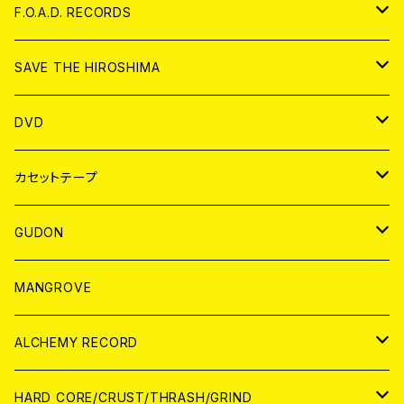
ANALOG
CD
F.O.A.D. RECORDS
ANALOG
CD
SAVE THE HIROSHIMA
ANALOG
アパレル
DVD
BADGE
JAPAN
カセットテープ
WORLD
JAPAN
GUDON
WORLD
アパレル
MANGROVE
PATCH
ALCHEMY RECORD
アナログ
CD
HARD CORE/CRUST/THRASH/GRIND