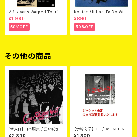
V.A. / Vans Warped Tour '0
Koufax / It Had To Do With
3 (DVD)
Love (CD)
¥1,980
¥890
50%OFF
50%OFF
その他の商品
[新入荷] 日本脳炎 / 狂い咲きサ
【予約商品】LRF / WE ARE AL
タデーナイト(CD)
READY DONE (CD) 【8月15日
¥2,800
¥1,300