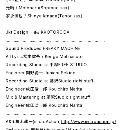
元晴 / Motoharu(Soprano sax)
家永慎也 / Shinya Ienaga(Tenor sax)
Jkt Design:一航/IKKOTORCIDA
……………………………………………………………………………
Sound Produced:FREAKY MACHINE
All Lyric:松本健吾 / Kengo Matsumoto
Recording Studio at 平塚FREE STUDIO
Engineer:関野純一 Junichi Sekino
Recording Studio at 藤沢Studio right stuff
Engineer:成田浩一郎 Kouichiro Narita
Mix & Mastering at 藤沢Studio right stuff
Engineer:成田浩一郎 Kouichiro Narita
……………………………………………………………………………
A&R:根木龍一(microAction)
http://www.microaction.jp/
Distribution:安藤竜(diskunion)
https://diskunion.net/