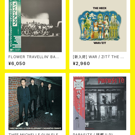
FLOWER TRAVELLIN' BAND
[新入荷] WAR / ZIT『 THE HE
/ MAKE UP 2LP
CK( 12") 』
¥6,050
¥2,960
THEE MICHELLE GUN ELEP
PARASITE / 残響 (LP)