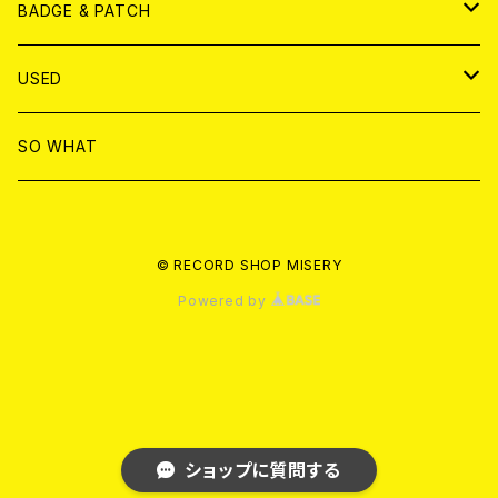
T-shirt & WEAR
ANALOG
BADGE & PATCH
T-SHIRT & WEAR
BADGE
USED
DVD
PATCH
書籍
SO WHAT
カセットテープ
CD
© RECORD SHOP MISERY
書籍
ANALOG
Powered by
ショップに質問する