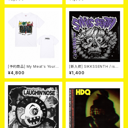
発売】
[予約商品] My Meat's Your
[新入荷] SIKKSSENTH / issu
Poison -あんたにゃ毒でもオイ
es (CD-R)
¥4,800
¥1,400
ラにゃ薬- (WHITE) 熊本地震
復興支援T-shirt (XXL & XXX
L) 2026年8月末～9月頭発売
予定！