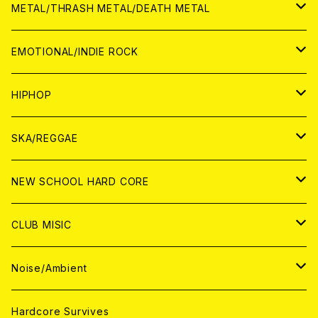
ANALOG
CD
CD
WORLD
JAPAN
METAL/THRASH METAL/DEATH METAL
ANALOG
ANALOG
CD
CD
WORLD
JAPAN
EMOTIONAL/INDIE ROCK
ANALOG
ANALOG
CD
CD
WORLD
JAPAN
HIPHOP
ANALOG
ANALOG
ANALOG
CD
WORLD
JAPAN
SKA/REGGAE
CD
ANALOG
CD
CD
WORLD
JAPAN
NEW SCHOOL HARD CORE
ANALOG
ANALOG
CD
CD
WORLD
JAPAN
CLUB MISIC
ANALOG
ANALOG
CD
CD
WORLD
JAPAN
Noise/Ambient
ANALOG
ANALOG
CD
CD
WORLD
JAPAN
Hardcore Survives