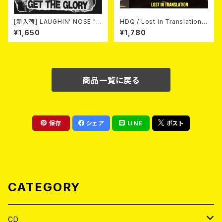
[新入荷] LAUGHIN' NOSE "G
HDQ / Lost In Translation
ET THE GLORY" (CD)
CD
¥1,650
¥1,780
商品一覧に戻る
保存
シェア
LINE
ポスト
CATEGORY
CD