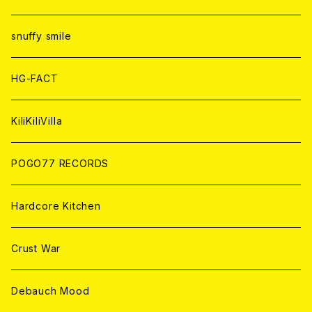
ANALOG
ANALOG
CD
CD
WORLD
snuffy smile
ANALOG
ANALOG
CD
HG-FACT
ANALOG
KiliKiliVilla
POGO77 RECORDS
Hardcore Kitchen
Crust War
Debauch Mood