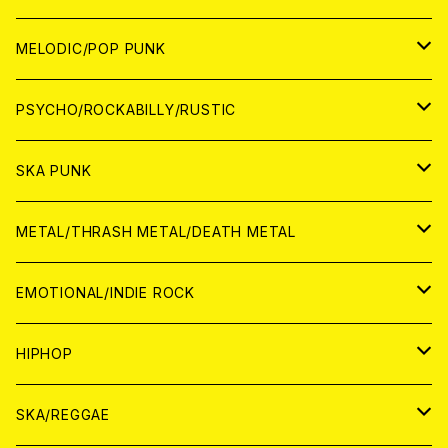
アナログ
WORLD
MELODIC/POP PUNK
CD
アナログ
JAPAN
PSYCHO/ROCKABILLY/RUSTIC
CD
CD
WORLD
JAPAN
SKA PUNK
ANALOG
CD
CD
WORLD
JAPAN
METAL/THRASH METAL/DEATH METAL
ANALOG
ANALOG
CD
CD
WORLD
JAPAN
EMOTIONAL/INDIE ROCK
ANALOG
ANALOG
CD
CD
WORLD
JAPAN
HIPHOP
ANALOG
ANALOG
ANALOG
CD
WORLD
JAPAN
SKA/REGGAE