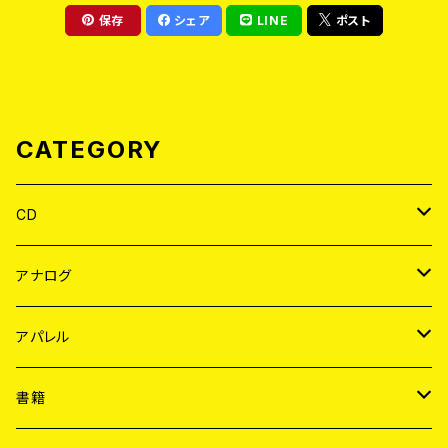
保存
シェア
LINE
ポスト
CATEGORY
CD
JAPAN
アナログ
WORLD
JAPAN
アパレル
７EP
WORLD
JAPAN
書籍