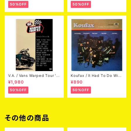
50%OFF
50%OFF
V.A. / Vans Warped Tour '0
Koufax / It Had To Do With
3 (DVD)
Love (CD)
¥1,980
¥890
50%OFF
50%OFF
その他の商品