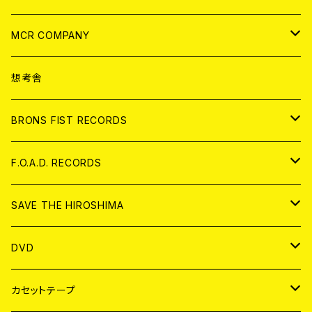
ANALOG
CD
MCR COMPANY
ANALOG
CD
想考舎
アパレル
BRONS FIST RECORDS
ANALOG
CD
F.O.A.D. RECORDS
ANALOG
CD
SAVE THE HIROSHIMA
ANALOG
アパレル
DVD
BADGE
JAPAN
カセットテープ