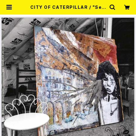
CITY OF CATERPILLAR / "Self
Titled" LP - 20th Anniversary
edition LP | RECORD SHOP MI
SERY