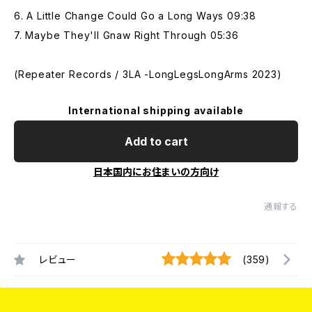
6. A Little Change Could Go a Long Ways 09:38
7. Maybe They'll Gnaw Right Through 05:36
(Repeater Records / 3LA -LongLegsLongArms 2023)
International shipping available
Add to cart
日本国内にお住まいの方向け
通報する
レビュー
(359)