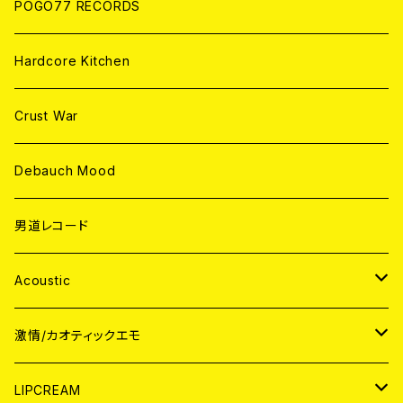
POGO77 RECORDS
Hardcore Kitchen
Crust War
Debauch Mood
男道レコード
Acoustic
JAPAN
激情/カオティックエモ
CD
WORLD
JAPAN
LIPCREAM