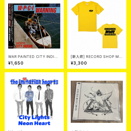
WAR PAINTED CITY INDIAN
[新入荷] RECORD SHOP MIS
/ Complete Discography
ERY / 33th anniversary T-s
¥1,650
¥3,300
(CD)
hirts (yellow ①)