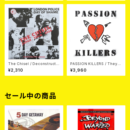
2")
The Chisel / Deconstructiv
PASSION KILLERS / They K
e Surgery (7"EP)
ill Our Passion With Their
¥2,310
¥3,960
Hate And Wars LP
セール中の商品