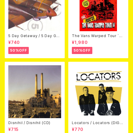
5 Day Getaway / 5 Day Get
The Vans Warped Tour `04
away (CDEP)
Beyond Warped (国内盤DV
¥740
¥1,980
D)
50%OFF
50%OFF
Disnihil / Disnihil (CD)
Locators / Locators (DIGPA
CK CD)
¥715
¥770