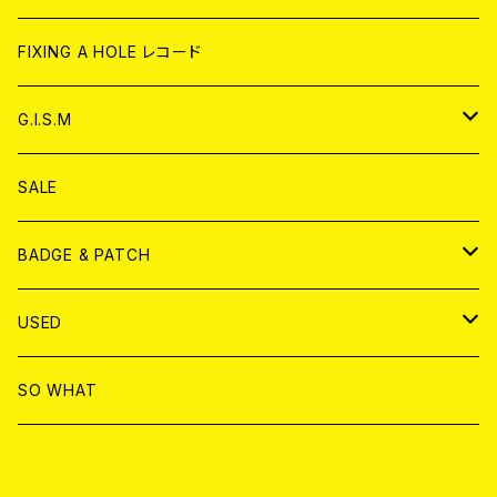
ANALOG
CD
CD
WORLD
CD
FIXING A HOLE レコード
ANALOG
ANALOG
CD
アナログ
G.I.S.M
ANALOG
DVD
CD
SALE
T-shirt & WEAR
ANALOG
BADGE & PATCH
T-SHIRT & WEAR
BADGE
USED
DVD
PATCH
書籍
SO WHAT
カセットテープ
CD