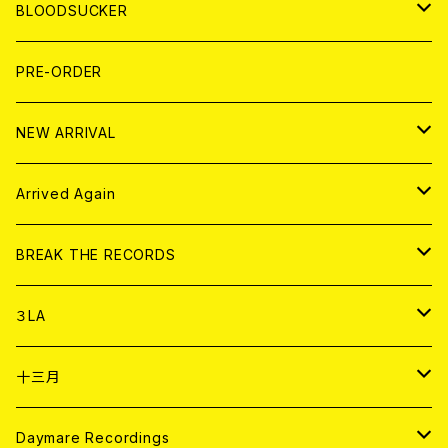
LP
7EP
T-shirt
WORLD
MAGAZINE
BLOODSUCKER
FLEXI
LP
HOOD
T-shirt
BOLLOCKS
写真集 (PHOTOBOOK)
CD
PRE-ORDER
10インチ
その他
HOOD
EL ZINE
アナログ
NEW ARRIVAL
その他
DOLL MAGAZINE (USED)
アパレル
CD
Arrived Again
書籍
アナログ
CD
BREAK THE RECORDS
DIGITAL CONTENTS
アナログ
CD
３LA
ANALOG
CD
十三月
アパレル
ANALOG
CD
Daymare Recordings