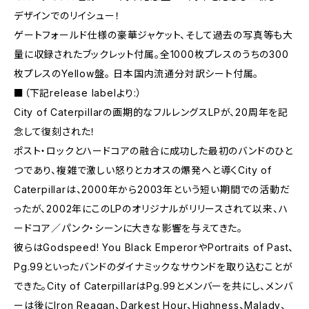
デザインでのリイシュー！
ゲートフォールド仕様の豪華ジャケット、そして過去の写真等も大
量に収録されたブックレット付属。全1000枚プレスのうちの300
枚プレスのYellow盤。 日本国内流通分対訳シート付属。
■（下記release labelより:）
City of Caterpillarの画期的なフルレングスLPが、20周年を記
念して復刻された！
ポスト・ロックとハードコアの融合に成功した最初のバンドのひと
つであり、複雑で激しい怒りとカオスの爆発へと導くCity of
Caterpillarは、2000年から2003年という短い期間での活動だ
ったが、2002年にこのLPのオリジナルがリリースされて以来、ハ
ードコア／パンク・シーンに大きな影響を与えてきた。
彼らはGodspeed! You Black EmperorやPortraits of Past、
Pg.99といったバンドのダイナミックなサウンドを取り込むことが
できた。City of CaterpillarはPg.99とメンバーを共にし、メンバ
ーは後にIron Reagan、Darkest Hour、Highness、Malady、