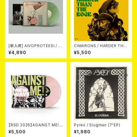
[新入荷] AIVOPROTEESI / U
CIMARONS / HARDER THA
MPIKUJA (LP / LTD.100 DIE
N THE ROCK LP
¥4,890
¥5,500
-HARD COKE BOTTLE GRE
EN VINYL) (ITA / F.O.A.D.)
【RSD 2026】AGAINST ME! /
Pyrex / Slugman (7"EP)
NEW WAVE B-SIDES [RSD V
¥5,500
¥1,980
INYL EP][Coloured Vinyl](1