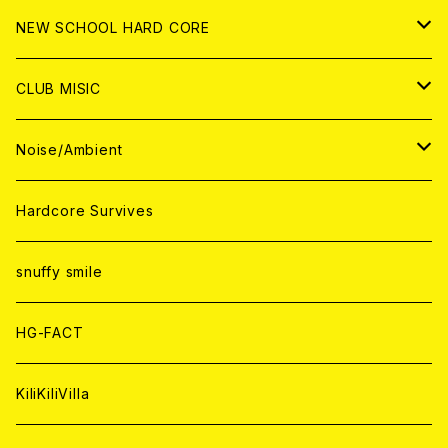
CD
ANALOG
CD
CD
WORLD
JAPAN
NEW SCHOOL HARD CORE
ANALOG
ANALOG
CD
CD
WORLD
JAPAN
CLUB MISIC
ANALOG
ANALOG
CD
CD
WORLD
JAPAN
Noise/Ambient
ANALOG
ANALOG
CD
CD
WORLD
JAPAN
Hardcore Survives
ANALOG
ANALOG
CD
CD
WORLD
snuffy smile
ANALOG
ANALOG
CD
HG-FACT
ANALOG
KiliKiliVilla