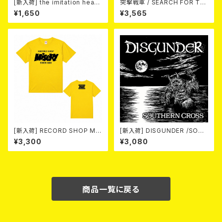
[新入荷] the imitation heart
突撃戦車 / SEARCH FOR TH
s / City Lights Neon Heart
E SUN（CD+Tシャツ）
¥1,650
¥3,565
(7"EP)
[新入荷] RECORD SHOP MIS
[新入荷] DISGUNDER /SOUT
ERY / 33th anniversary T-s
HERN CROSS (CD)
¥3,300
¥3,080
hirts (yellow ②)
商品一覧に戻る