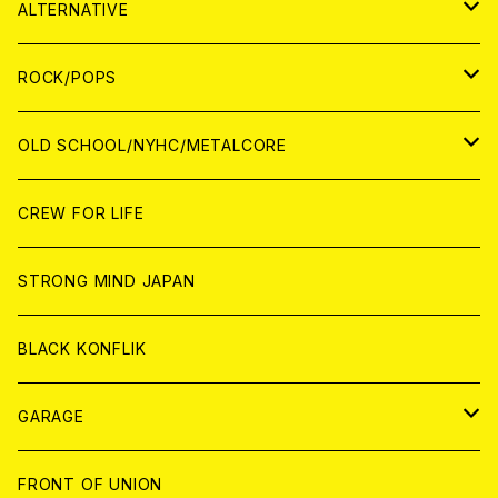
ANALOG
WORLD
JAPAN
CD
WORLD
JAPAN
ALTERNATIVE
WORLD
ANALOG
CD
CD
WOLRD
JAPAN
ROCK/POPS
ANALOG
ANALOG
CD
CD
WORLD
JAPAN
OLD SCHOOL/NYHC/METALCORE
ANALOG
ANALOG
CD
CD
WORLD
JAPAN
CREW FOR LIFE
ANALOG
ANALOG
CD
CD
WORLD
STRONG MIND JAPAN
ANALOG
ANALOG
CD
BLACK KONFLIK
ANALOG
GARAGE
JAPAN
FRONT OF UNION