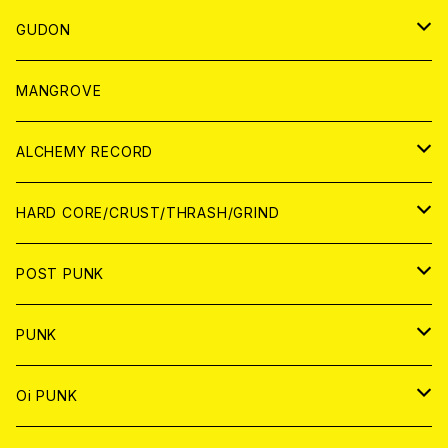
WORLD
JAPAN
GUDON
WORLD
アパレル
MANGROVE
PATCH
ALCHEMY RECORD
アナログ
CD
HARD CORE/CRUST/THRASH/GRIND
DIGITAL CONTENTS
ANALOG
JAPAN
POST PUNK
CD
WORLD
CD
PUNK
ANALOG
CD
JAPAN
ANALOG
JAPAN
Oi PUNK
CASSETTE TAPE