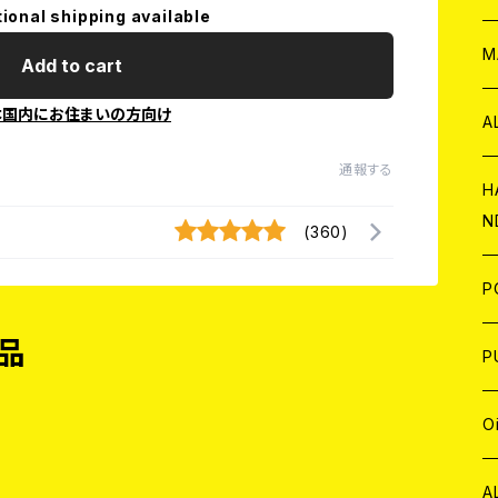
tional shipping available
W
ア
M
Add to cart
本国内にお住まいの方向け
P
A
通報する
C
H
N
(360)
D
A
J
P
品
C
W
C
P
A
C
J
A
J
O
C
A
W
J
C
W
J
A