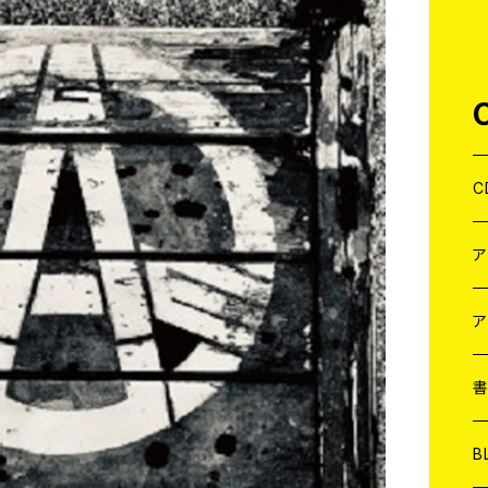
C
J
W
J
ア
７
W
J
L
7
T-
W
M
B