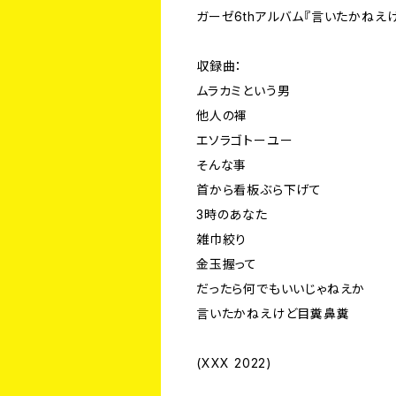
ガーゼ6thアルバム『言いたかねえ
収録曲：
ムラカミという男
他人の褌
エソラゴトーユー
そんな事
首から看板ぶら下げて
3時のあなた
雑巾絞り
金玉握って
だったら何でもいいじゃねえか
言いたかねえけど目糞鼻糞
(XXX 2022)