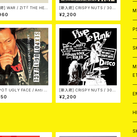
荷] WAR / ZIT『 THE HEC
[新入荷] CRISPY NUTS / 30th
ア
W
M
") 』
Anniversary Vol.1 (7"EP)
960
¥2,200
C
ア
J
P
C
C
W
J
S
A
C
C
W
J
M
E
A
A
C
C
W
OT UGLY FACE / Anti C
[新入荷] CRISPY NUTS / 30th
J
E
omplete Complex 7EP
Anniversary Vol.2 (7"EP)
650
¥2,200
A
A
C
C
W
J
H
A
A
A
C
W
J
S