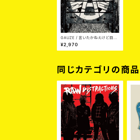
GAUZE / 言いたかねえけど目糞
鼻糞 LP
¥2,970
同じカテゴリの商