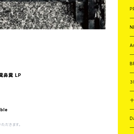
F
L
H
T-
B
写
C
P
1
そ
H
E
N
そ
D
ア
C
A
C
B
糞鼻糞 LP
D
C
３
A
C
able
ア
A
C
D
いただきます。