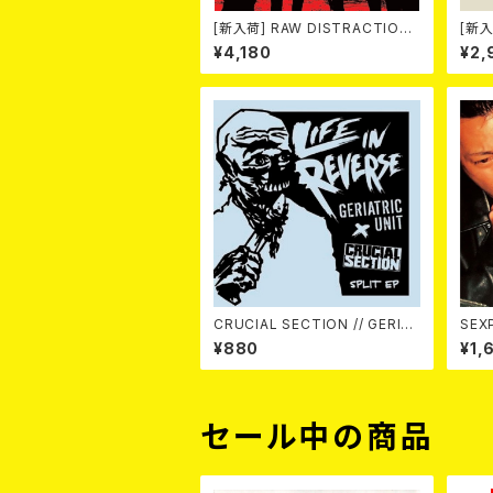
[新入荷] RAW DISTRACTIONS
[新入
/ 奇しく燃える (LP)
K( 12
¥4,180
¥2,
CRUCIAL SECTION // GERIAT
SEXP
RIC UNIT / Life In Reverse
¥880
¥1,
(split) 7EP
セール中の商品