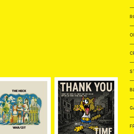
W
A
C
C
W
J
R
A
A
C
C
W
J
O
A
A
C
C
W
J
C
品
A
A
C
C
W
S
A
A
C
B
A
G
J
F