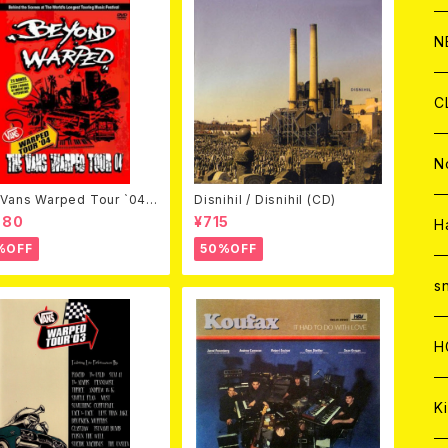
C
A
C
C
W
J
N
A
A
C
C
W
J
C
A
A
C
C
W
J
N
Vans Warped Tour `04
Disnihil / Disnihil (CD)
ond Warped (国内盤DVD)
A
A
C
C
980
¥715
W
J
H
%OFF
50%OFF
A
A
C
C
W
s
A
A
C
H
A
Ki