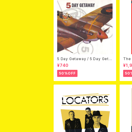
5 Day Getaway / 5 Day Geta
The 
way (CDEP)
Bey
¥740
¥1,
50%OFF
50