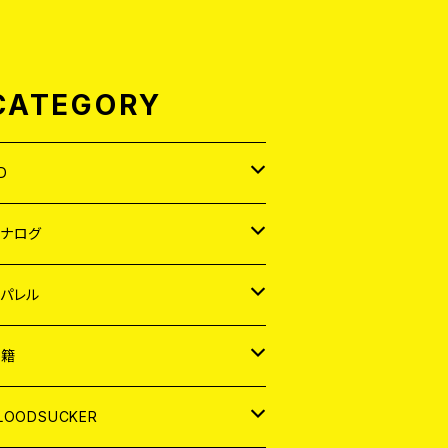
CATEGORY
D
APAN
アナログ
ORLD
APAN
パレル
EP
ORLD
APAN
書籍
P
EP
shirt
ORLD
AGAZINE
LOODSUCKER