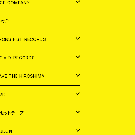
NALOG
D
CR COMPANY
NALOG
D
想考舎
パレル
RONS FIST RECORDS
NALOG
D
.O.A.D. RECORDS
NALOG
D
AVE THE HIROSHIMA
NALOG
パレル
VD
ADGE
APAN
セットテープ
ORLD
APAN
UDON