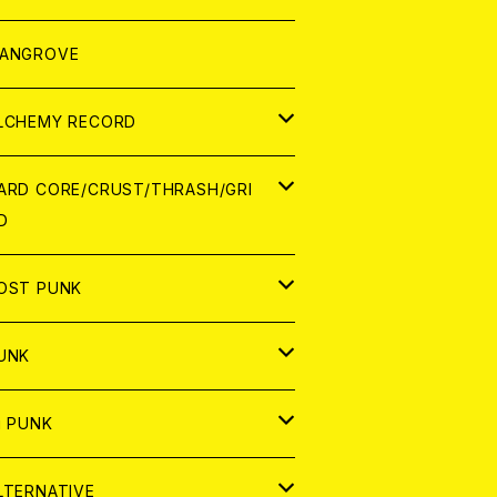
ORLD
パレル
ANGROVE
ATCH
LCHEMY RECORD
アナログ
D
ARD CORE/CRUST/THRASH/GRI
D
IGITAL CONTENTS
NALOG
APAN
OST PUNK
D
ORLD
D
UNK
NALOG
D
APAN
NALOG
APAN
i PUNK
ASSETTE TAPE
NALOG
ORLD
APAN
D
ORLD
APAN
LTERNATIVE