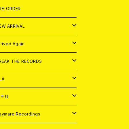
LEXI
P
OOD
shirt
OLLOCKS
真集 (PHOTOBOOK)
D
RE-ORDER
0インチ
の他
OOD
L ZINE
アナログ
EW ARRIVAL
の他
OLL MAGAZINE (USED)
パレル
D
rrived Again
書籍
アナログ
D
REAK THE RECORDS
IGITAL CONTENTS
アナログ
D
LA
NALOG
D
十三月
パレル
NALOG
D
aymare Recordings