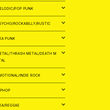
ナログ
ORLD
ELODIC/POP PUNK
D
ナログ
APAN
SYCHO/ROCKABILLY/RUSTIC
D
D
ORLD
APAN
KA PUNK
NALOG
D
D
ORLD
APAN
ETAL/THRASH METAL/DEATH M
TAL
NALOG
NALOG
D
D
ORLD
APAN
MOTIONAL/INDIE ROCK
NALOG
NALOG
D
D
ORLD
APAN
IPHOP
NALOG
NALOG
NALOG
D
ORLD
APAN
KA/REGGAE