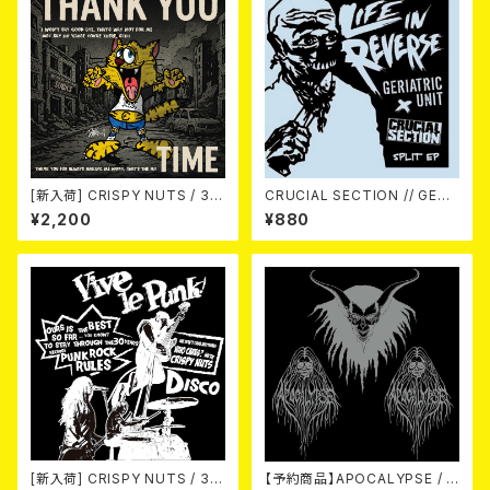
[新入荷] CRISPY NUTS / 30t
CRUCIAL SECTION // GERI
h Anniversary Vol.1 (7"EP)
ATRIC UNIT / Life In Rever
¥2,200
¥880
se (split) 7EP
[新入荷] CRISPY NUTS / 30t
【予約商品】APOCALYPSE / A