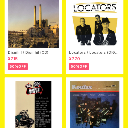
Disnihil / Disnihil (CD)
Locators / Locators (DIGPA
CK CD)
¥715
¥770
50%OFF
50%OFF