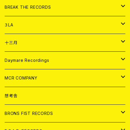
書籍
アナログ
CD
BREAK THE RECORDS
DIGITAL CONTENTS
アナログ
CD
３LA
ANALOG
CD
十三月
アパレル
ANALOG
CD
Daymare Recordings
ANALOG
CD
MCR COMPANY
ANALOG
CD
想考舎
アパレル
BRONS FIST RECORDS