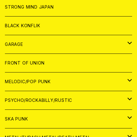
ANALOG
ANALOG
CD
CD
WORLD
STRONG MIND JAPAN
ANALOG
ANALOG
CD
BLACK KONFLIK
ANALOG
GARAGE
JAPAN
FRONT OF UNION
アナログ
WORLD
MELODIC/POP PUNK
CD
アナログ
JAPAN
PSYCHO/ROCKABILLY/RUSTIC
CD
CD
WORLD
JAPAN
SKA PUNK
ANALOG
CD
CD