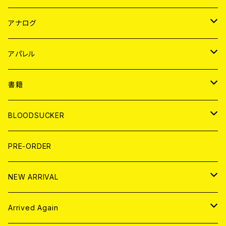
JAPAN
アナログ
WORLD
JAPAN
アパレル
７EP
WORLD
JAPAN
書籍
LP
7EP
T-shirt
WORLD
MAGAZINE
BLOODSUCKER
FLEXI
LP
HOOD
T-shirt
BOLLOCKS
写真集 (PHOTOBOOK)
CD
PRE-ORDER
10インチ
その他
HOOD
EL ZINE
アナログ
NEW ARRIVAL
その他
DOLL MAGAZINE (USED)
アパレル
CD
Arrived Again