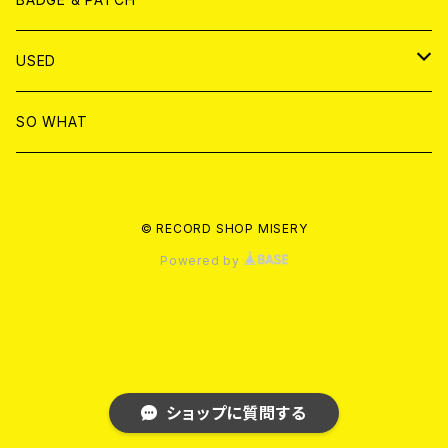
T-SHIRT & WEAR
BADGE
USED
DVD
PATCH
書籍
SO WHAT
カセットテープ
CD
© RECORD SHOP MISERY
書籍
ANALOG
Powered by
ショップに質問する