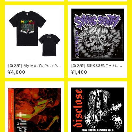
eer) / NEW FAST SPEED PU
NK 2026 (7"EP/3rdプレス盤)
[新入荷] My Meat's Your Po
[新入荷] SIKKSSENTH / issu
ison -あんたにゃ毒でもオイラ
es (CD-R)
¥4,800
¥1,400
にゃ薬- / BLACK T-shirt (XX
L & XXXL)