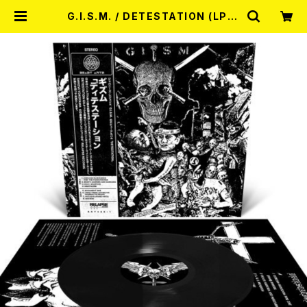
G.I.S.M. / DETESTATION (LP) |
RECORD SHOP MISERY