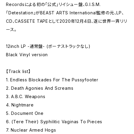
Recordsによる初の「公式」リイシュー盤、G.I.S.M.
「Detestation」がBEAST ARTS International監修の元、LP、
CD、CASSETE TAPEとして2020年12月4日、遂に世界一斉リリ
ース。
12inch LP -通常盤- (ボーナストラックなし)
Black Vinyl version
【Track list】
1. Endless Blockades For The Pussyfooter
2. Death Agonies And Screams
3. A.B.C. Weapons
4. Nightmare
5. Document One
6. (Tere Their) Syphilitic Vaginas To Pieces
7. Nuclear Armed Hogs