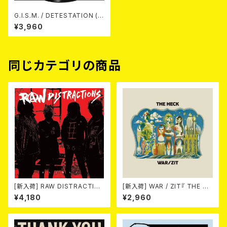
G.I.S.M. / DETESTATION (L
P)
¥3,960
同じカテゴリの商品
[新入荷] RAW DISTRACTIO
[新入荷] WAR / ZIT『 THE HE
NS / 奇しく燃える (LP)
CK( 12") 』
¥4,180
¥2,960