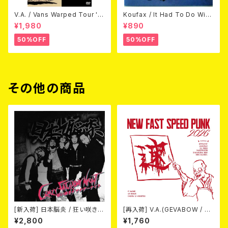
V.A. / Vans Warped Tour '0
Koufax / It Had To Do With
3 (DVD)
Love (CD)
¥1,980
¥890
50%OFF
50%OFF
その他の商品
[新入荷] 日本脳炎 / 狂い咲きサ
[再入荷] V.A.(GEVABOW / D
タデーナイト(CD)
USTPAN / EL NUDO / MARV
¥2,800
¥1,760
ELOUS / 高倉健 / Horse & D