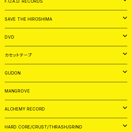
ANALOG
CD
F.O.A.D. RECORDS
ANALOG
CD
SAVE THE HIROSHIMA
ANALOG
アパレル
DVD
BADGE
JAPAN
カセットテープ
WORLD
JAPAN
GUDON
WORLD
アパレル
MANGROVE
PATCH
ALCHEMY RECORD
アナログ
CD
HARD CORE/CRUST/THRASH/GRIND