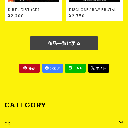
DIRT / DIRT (CD)
DISCLOSE / RAW BRUTAL
ASSAULT Vol.4 : DISCOGR
¥2,200
¥2,750
APHY 2002-2007 (2xCD)
商品一覧に戻る
保存
シェア
LINE
ポスト
CATEGORY
CD