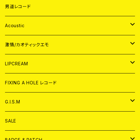
男道レコード
Acoustic
JAPAN
激情/カオティックエモ
CD
WORLD
JAPAN
LIPCREAM
ANALOG
CD
CD
WORLD
CD
FIXING A HOLE レコード
ANALOG
ANALOG
CD
アナログ
G.I.S.M
ANALOG
DVD
CD
SALE
T-shirt & WEAR
ANALOG
BADGE & PATCH