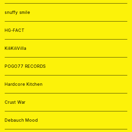
ANALOG
ANALOG
CD
CD
WORLD
snuffy smile
ANALOG
ANALOG
CD
HG-FACT
ANALOG
KiliKiliVilla
POGO77 RECORDS
Hardcore Kitchen
Crust War
Debauch Mood