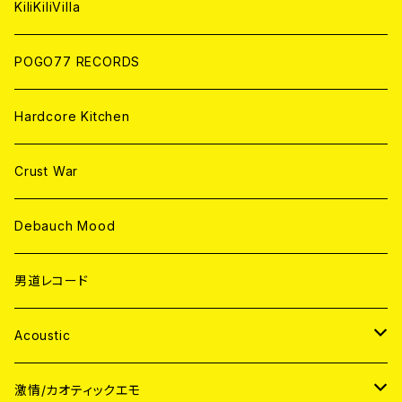
KiliKiliVilla
POGO77 RECORDS
Hardcore Kitchen
Crust War
Debauch Mood
男道レコード
Acoustic
JAPAN
激情/カオティックエモ