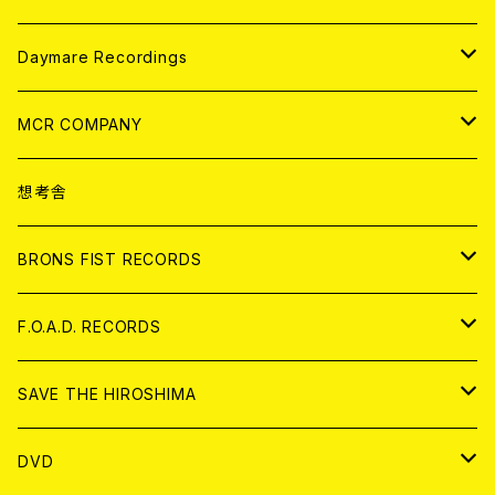
アパレル
ANALOG
CD
Daymare Recordings
ANALOG
CD
MCR COMPANY
ANALOG
CD
想考舎
アパレル
BRONS FIST RECORDS
ANALOG
CD
F.O.A.D. RECORDS
ANALOG
CD
SAVE THE HIROSHIMA
ANALOG
アパレル
DVD