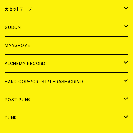
BADGE
JAPAN
カセットテープ
WORLD
JAPAN
GUDON
WORLD
アパレル
MANGROVE
PATCH
ALCHEMY RECORD
アナログ
CD
HARD CORE/CRUST/THRASH/GRIND
DIGITAL CONTENTS
ANALOG
JAPAN
POST PUNK
CD
WORLD
CD
PUNK