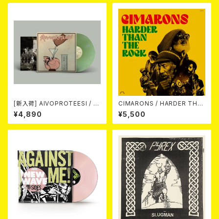
[新入荷] AIVOPROTEESI / U
CIMARONS / HARDER THA
MPIKUJA (LP / LTD.100 DIE
N THE ROCK LP
¥4,890
¥5,500
-HARD COKE BOTTLE GRE
EN VINYL) (ITA / F.O.A.D.)