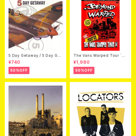
5 Day Getaway / 5 Day Get
The Vans Warped Tour `04
away (CDEP)
Beyond Warped (国内盤DV
¥740
¥1,980
D)
50%OFF
50%OFF