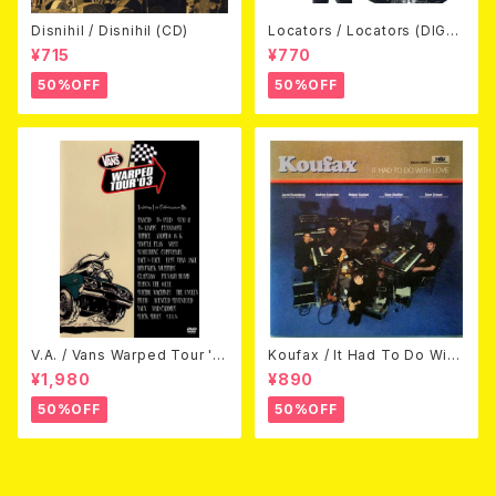
Disnihil / Disnihil (CD)
Locators / Locators (DIGPA
CK CD)
¥715
¥770
50%OFF
50%OFF
V.A. / Vans Warped Tour '0
Koufax / It Had To Do With
3 (DVD)
Love (CD)
¥1,980
¥890
50%OFF
50%OFF