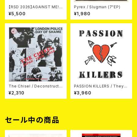
【RSD 2026】AGAINST ME! /
Pyrex / Slugman (7"EP)
NEW WAVE B-SIDES [RSD V
¥5,500
¥1,980
INYL EP][Coloured Vinyl](1
2")
The Chisel / Deconstructiv
PASSION KILLERS / They K
e Surgery (7"EP)
ill Our Passion With Their
¥2,310
¥3,960
Hate And Wars LP
セール中の商品