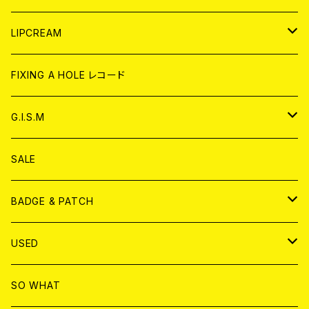
CD
WORLD
JAPAN
LIPCREAM
ANALOG
CD
CD
WORLD
CD
FIXING A HOLE レコード
ANALOG
ANALOG
CD
アナログ
G.I.S.M
ANALOG
DVD
CD
SALE
T-shirt & WEAR
ANALOG
BADGE & PATCH
T-SHIRT & WEAR
BADGE
USED
DVD
PATCH
書籍
SO WHAT