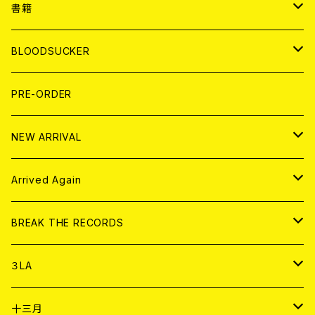
７EP
WORLD
JAPAN
書籍
LP
7EP
T-shirt
WORLD
MAGAZINE
BLOODSUCKER
FLEXI
LP
HOOD
T-shirt
BOLLOCKS
写真集 (PHOTOBOOK)
CD
PRE-ORDER
10インチ
その他
HOOD
EL ZINE
アナログ
NEW ARRIVAL
その他
DOLL MAGAZINE (USED)
アパレル
CD
Arrived Again
書籍
アナログ
CD
BREAK THE RECORDS
DIGITAL CONTENTS
アナログ
CD
３LA
ANALOG
CD
十三月