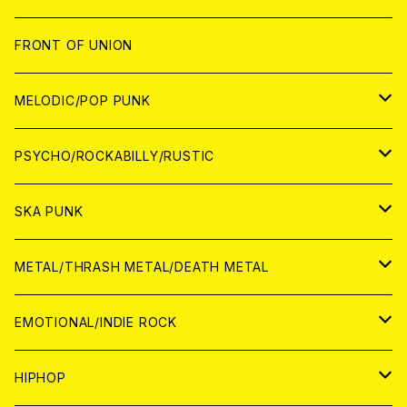
JAPAN
FRONT OF UNION
アナログ
WORLD
MELODIC/POP PUNK
CD
アナログ
JAPAN
PSYCHO/ROCKABILLY/RUSTIC
CD
CD
WORLD
JAPAN
SKA PUNK
ANALOG
CD
CD
WORLD
JAPAN
METAL/THRASH METAL/DEATH METAL
ANALOG
ANALOG
CD
CD
WORLD
JAPAN
EMOTIONAL/INDIE ROCK
ANALOG
ANALOG
CD
CD
WORLD
JAPAN
HIPHOP