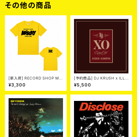
その他の商品
[新入荷] RECORD SHOP MIS
[予約商品] DJ KRUSH x ILL-
ERY / 33th anniversary T-s
BOSSTINO / XO (2CD)(限定
¥3,300
¥5,500
hirts (yellow ②)
盤) 2026年08月05日発売！