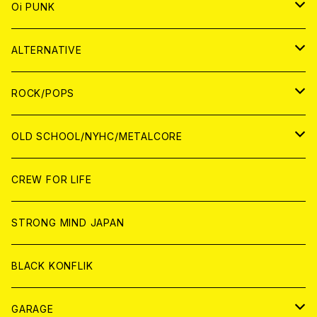
ANALOG
CD
JAPAN
ANALOG
JAPAN
Oi PUNK
CASSETTE TAPE
ANALOG
WORLD
JAPAN
CD
WORLD
JAPAN
ALTERNATIVE
WORLD
ANALOG
CD
CD
WOLRD
JAPAN
ROCK/POPS
ANALOG
ANALOG
CD
CD
WORLD
JAPAN
OLD SCHOOL/NYHC/METALCORE
ANALOG
ANALOG
CD
CD
WORLD
JAPAN
CREW FOR LIFE
ANALOG
ANALOG
CD
CD
WORLD
STRONG MIND JAPAN
ANALOG
ANALOG
CD
BLACK KONFLIK
ANALOG
GARAGE