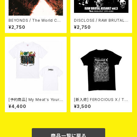
BEYONDS / The World Cha
DISCLOSE / RAW BRUTAL
nged Into Sunday Afternoo
ASSAULT Vol.3 : DISCOGR
¥2,750
¥2,750
n 10"＋CD＋DVD
APHY 1999-2002 (2xCD)
[予約商品] My Meat's Your
[新入荷] FEROCIOUS X / T S
Poison -あんたにゃ毒でもオイ
HIRT
¥4,400
¥3,500
ラにゃ薬- (White) 熊本地震 復
興支援T-shirt 2026年8月末
～9月頭入荷！
商品一覧に戻る