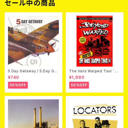
セール中の商品
5 Day Getaway / 5 Day Get
The Vans Warped Tour `04
away (CDEP)
Beyond Warped (国内盤DV
¥740
¥1,980
D)
50%OFF
50%OFF