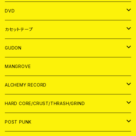
ANALOG
アパレル
DVD
BADGE
JAPAN
カセットテープ
WORLD
JAPAN
GUDON
WORLD
アパレル
MANGROVE
PATCH
ALCHEMY RECORD
アナログ
CD
HARD CORE/CRUST/THRASH/GRIND
DIGITAL CONTENTS
ANALOG
JAPAN
POST PUNK