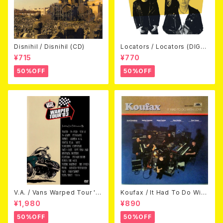
Disnihil / Disnihil (CD)
Locators / Locators (DIGPA
CK CD)
¥715
¥770
50%OFF
50%OFF
V.A. / Vans Warped Tour '0
Koufax / It Had To Do With
3 (DVD)
Love (CD)
¥1,980
¥890
50%OFF
50%OFF