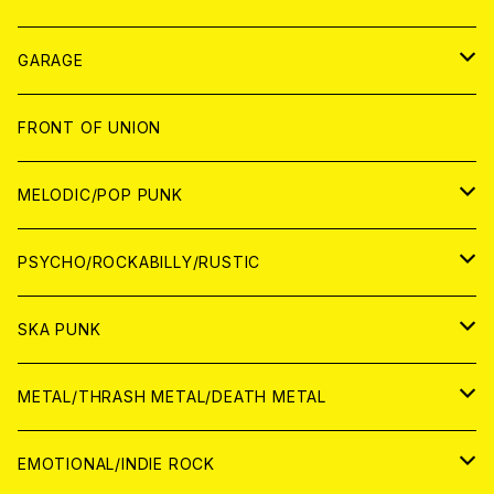
ANALOG
GARAGE
JAPAN
FRONT OF UNION
アナログ
WORLD
MELODIC/POP PUNK
CD
アナログ
JAPAN
PSYCHO/ROCKABILLY/RUSTIC
CD
CD
WORLD
JAPAN
SKA PUNK
ANALOG
CD
CD
WORLD
JAPAN
METAL/THRASH METAL/DEATH METAL
ANALOG
ANALOG
CD
CD
WORLD
JAPAN
EMOTIONAL/INDIE ROCK