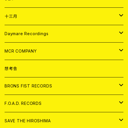
ANALOG
CD
十三月
アパレル
ANALOG
CD
Daymare Recordings
ANALOG
CD
MCR COMPANY
ANALOG
CD
想考舎
アパレル
BRONS FIST RECORDS
ANALOG
CD
F.O.A.D. RECORDS
ANALOG
CD
SAVE THE HIROSHIMA