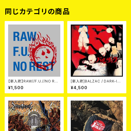
同じカテゴリの商品
【新入荷】RAW//F.U.//NO RES
[新入荷]BALZAC / DARK-IS
T / 3way split EP ハード ラッ
M -20th Anniversary Comp
¥1,500
¥4,500
ク ダンス (CD)
ilation- (2CD)