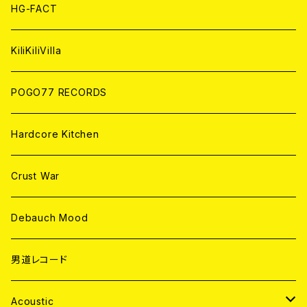
ANALOG
ANALOG
CD
HG-FACT
ANALOG
KiliKiliVilla
POGO77 RECORDS
Hardcore Kitchen
Crust War
Debauch Mood
男道レコード
Acoustic