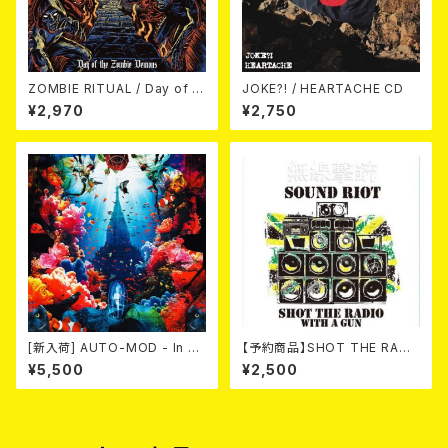
ZOMBIE RITUAL / Day of th
JOKE?! / HEARTACHE CD
e Zombie Demons
¥2,970
¥2,750
[新入荷] AUTO-MOD - In Th
【予約商品】SHOT THE RADI
e Wake Of KING AUTO-MO
O WITH A GUN / SOUND RI
¥5,500
¥2,500
D（CD+DVD/初回限定盤）
OT (CD)【8月８日発売】