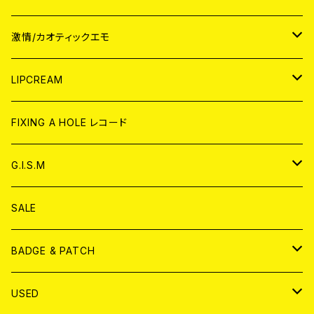
JAPAN
激情/カオティックエモ
CD
WORLD
JAPAN
LIPCREAM
ANALOG
CD
CD
WORLD
CD
FIXING A HOLE レコード
ANALOG
ANALOG
CD
アナログ
G.I.S.M
ANALOG
DVD
CD
SALE
T-shirt & WEAR
ANALOG
BADGE & PATCH
T-SHIRT & WEAR
BADGE
USED