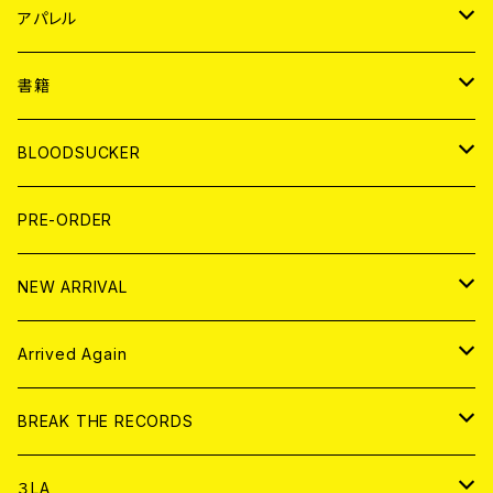
WORLD
JAPAN
アパレル
７EP
WORLD
JAPAN
書籍
LP
7EP
T-shirt
WORLD
MAGAZINE
BLOODSUCKER
FLEXI
LP
HOOD
T-shirt
BOLLOCKS
写真集 (PHOTOBOOK)
CD
PRE-ORDER
10インチ
その他
HOOD
EL ZINE
アナログ
NEW ARRIVAL
その他
DOLL MAGAZINE (USED)
アパレル
CD
Arrived Again
書籍
アナログ
CD
BREAK THE RECORDS
DIGITAL CONTENTS
アナログ
CD
３LA