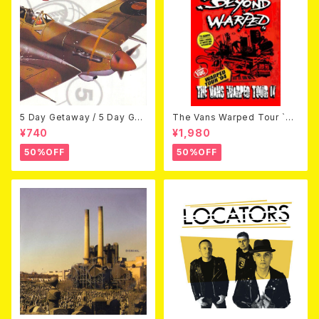
5 Day Getaway / 5 Day Get
The Vans Warped Tour `04
away (CDEP)
Beyond Warped (国内盤DV
¥740
¥1,980
D)
50%OFF
50%OFF