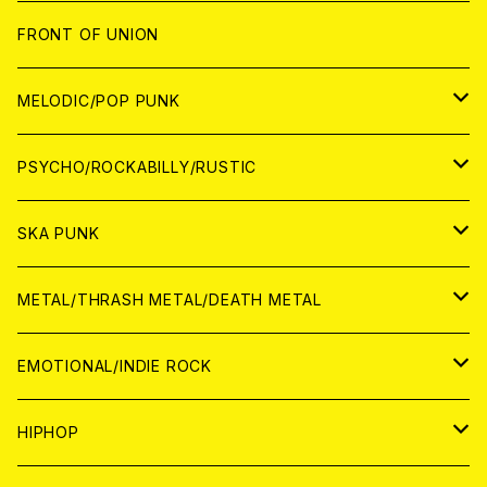
JAPAN
FRONT OF UNION
アナログ
WORLD
MELODIC/POP PUNK
CD
アナログ
JAPAN
PSYCHO/ROCKABILLY/RUSTIC
CD
CD
WORLD
JAPAN
SKA PUNK
ANALOG
CD
CD
WORLD
JAPAN
METAL/THRASH METAL/DEATH METAL
ANALOG
ANALOG
CD
CD
WORLD
JAPAN
EMOTIONAL/INDIE ROCK
ANALOG
ANALOG
CD
CD
WORLD
JAPAN
HIPHOP