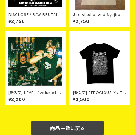
DISCLOSE / RAW BRUTAL
Joe Alcohol And Syujiro H
ASSAULT Vol.3 : DISCOGR
ase / Strange Guitar Blues
¥2,750
¥2,750
APHY 1999-2002 (2xCD)
(NATURAL) T-shirt
[新入荷] LEVEL / volume1 DI
[新入荷] FEROCIOUS X / T S
SCOGRAPHY 2021-2026 (D
HIRT
¥2,200
¥3,500
IGIPACK CD)
商品一覧に戻る