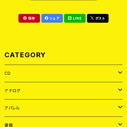
保存
シェア
LINE
ポスト
CATEGORY
CD
JAPAN
アナログ
WORLD
JAPAN
アパレル
７EP
WORLD
JAPAN
書籍