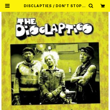
DISCLAPTIES / DON'T STOP,P
UNX GO CD | RECORD SHOP M
ISERY