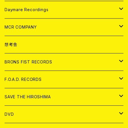
アパレル
ANALOG
CD
Daymare Recordings
ANALOG
CD
MCR COMPANY
ANALOG
CD
想考舎
アパレル
BRONS FIST RECORDS
ANALOG
CD
F.O.A.D. RECORDS
ANALOG
CD
SAVE THE HIROSHIMA
ANALOG
アパレル
DVD