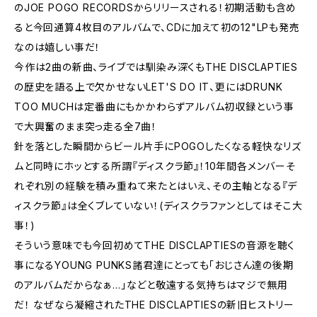
のJOE POGO RECORDSからリリースされる！初期活動も含め
ると今回通算4枚目のアルバムで、CDに加えて初の12"LPも発売
なのは嬉しい事だ！
今作は2曲の新曲、ライブでは馴染み深くもTHE DISCLAPTIES
の歴史を語る上で欠かせないLET'S DO IT、更にはDRUNK
TOO MUCHは定番曲にもかかわらずアルバム初収録という事
で大興奮のまま突っ走る全7曲！
針を落とした瞬間からビール片手にPOGOしたくなる軽快なリズ
ムと同時にホッとする所謂『ディスクラ節』！10年間各メンバーそ
れぞれ別の経験を積み重ねて来たとはいえ、その主軸となる『デ
ィスクラ節』は全くブレていない！(ディスクラファンとしてはそこ大
事！)
そういう意味でも今回初めてTHE DISCLAPTIESの音源を聴く
事になるYOUNG PUNKS諸君達にとっても「おじさん達の後期
のアルバムだからなぁ…」などと敬遠する気持ちはマジで無用
だ！ なぜなら凝縮されたTHE DISCLAPTIESの新旧ヒストリー