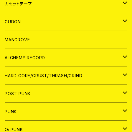
BADGE
JAPAN
カセットテープ
WORLD
JAPAN
GUDON
WORLD
アパレル
MANGROVE
PATCH
ALCHEMY RECORD
アナログ
CD
HARD CORE/CRUST/THRASH/GRIND
DIGITAL CONTENTS
ANALOG
JAPAN
POST PUNK
CD
WORLD
CD
PUNK
ANALOG
CD
JAPAN
ANALOG
JAPAN
Oi PUNK