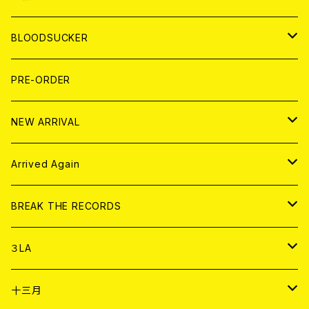
LP
7EP
T-shirt
WORLD
MAGAZINE
BLOODSUCKER
FLEXI
LP
HOOD
T-shirt
BOLLOCKS
写真集 (PHOTOBOOK)
CD
PRE-ORDER
10インチ
その他
HOOD
EL ZINE
アナログ
NEW ARRIVAL
その他
DOLL MAGAZINE (USED)
アパレル
CD
Arrived Again
書籍
アナログ
CD
BREAK THE RECORDS
DIGITAL CONTENTS
アナログ
CD
３LA
ANALOG
CD
十三月