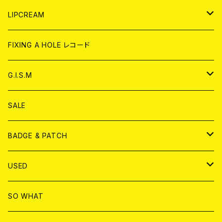
CD
WORLD
JAPAN
LIPCREAM
ANALOG
CD
CD
WORLD
CD
FIXING A HOLE レコード
ANALOG
ANALOG
CD
アナログ
G.I.S.M
ANALOG
DVD
CD
SALE
T-shirt & WEAR
ANALOG
BADGE & PATCH
T-SHIRT & WEAR
BADGE
USED
DVD
PATCH
書籍
SO WHAT