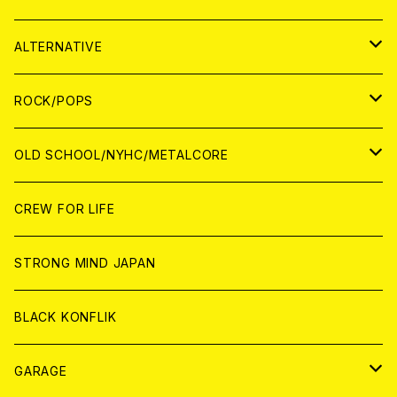
CASSETTE TAPE
ANALOG
WORLD
JAPAN
CD
WORLD
JAPAN
ALTERNATIVE
WORLD
ANALOG
CD
CD
WOLRD
JAPAN
ROCK/POPS
ANALOG
ANALOG
CD
CD
WORLD
JAPAN
OLD SCHOOL/NYHC/METALCORE
ANALOG
ANALOG
CD
CD
WORLD
JAPAN
CREW FOR LIFE
ANALOG
ANALOG
CD
CD
WORLD
STRONG MIND JAPAN
ANALOG
ANALOG
CD
BLACK KONFLIK
ANALOG
GARAGE