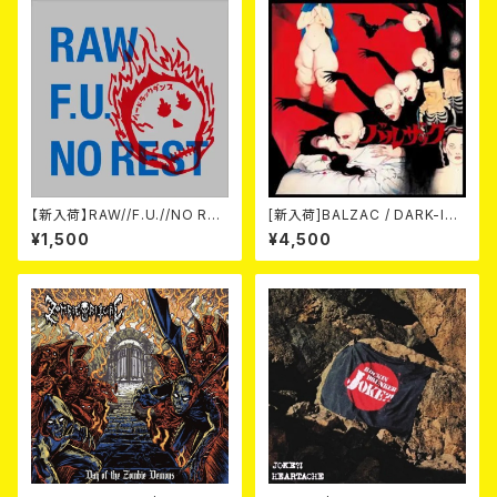
【新入荷】RAW//F.U.//NO RES
[新入荷]BALZAC / DARK-IS
T / 3way split EP ハード ラッ
M -20th Anniversary Comp
¥1,500
¥4,500
ク ダンス (CD)
ilation- (2CD)