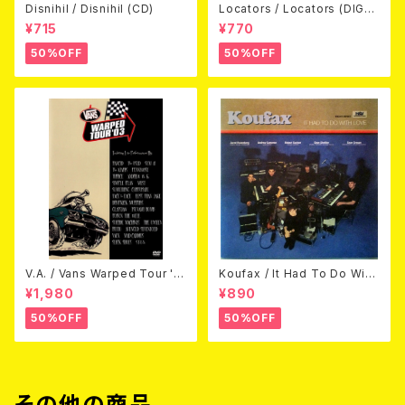
Disnihil / Disnihil (CD)
Locators / Locators (DIGPA
CK CD)
¥715
¥770
50%OFF
50%OFF
V.A. / Vans Warped Tour '0
Koufax / It Had To Do With
3 (DVD)
Love (CD)
¥1,980
¥890
50%OFF
50%OFF
その他の商品