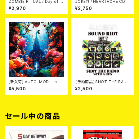
ZOMBIE RITUAL / Day of th
JOKE?! / HEARTACHE CD
e Zombie Demons
¥2,970
¥2,750
[新入荷] AUTO-MOD - In Th
【予約商品】SHOT THE RADI
e Wake Of KING AUTO-MO
O WITH A GUN / SOUND RI
¥5,500
¥2,500
D（CD+DVD/初回限定盤）
OT (CD)【8月８日発売】
セール中の商品