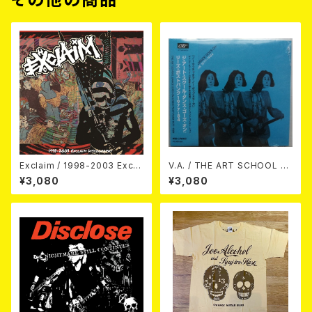
Exclaim / 1998-2003 Excla
V.A. / THE ART SCHOOL D
im Discography
ANCE GOES ON LEEDS PO
¥3,080
¥3,080
ST-PUNK 1977-84 (帯ライナ
ー付国内盤仕様) CD