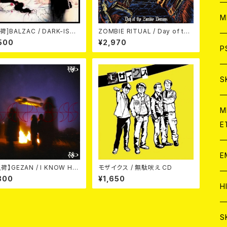
ア
W
M
荷]BALZAC / DARK-ISM
ZOMBIE RITUAL / Day of the
h Anniversary Compilati
Zombie Demons
500
¥2,970
C
ア
(2CD)
J
P
C
C
W
J
S
A
C
C
W
J
M
E
A
A
C
C
W
J
E
荷】GEZAN / I KNOW HO
モザイクス / 無駄吠え CD
A
A
C
OW (CD)
300
¥1,650
C
W
J
H
A
A
A
C
W
J
S