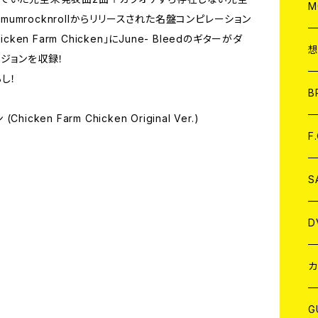
A
C
M
imumrocknrollからリリースされた名盤コンピレーション
icken Farm Chicken」にJune- Bleedのギターがダ
A
C
ジョンを収録！
し！
ア
B
icken Farm Chicken Original Ver.)
A
C
F
A
C
S
A
ア
D
B
J
カ
W
J
G