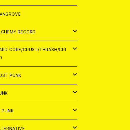
ORLD
パレル
ANGROVE
ATCH
LCHEMY RECORD
アナログ
D
ARD CORE/CRUST/THRASH/GRI
D
IGITAL CONTENTS
NALOG
APAN
OST PUNK
D
ORLD
D
UNK
NALOG
D
APAN
NALOG
APAN
i PUNK
ASSETTE TAPE
NALOG
ORLD
APAN
D
ORLD
APAN
LTERNATIVE