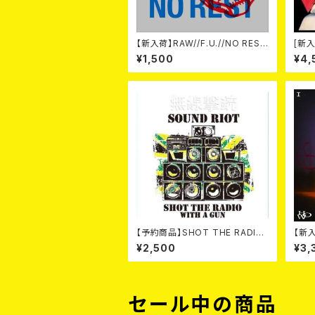
【新入荷】RAW//F.U.//NO REST
[新入
/ 3way split EP ハード ラック
-20t
¥1,500
¥4,
ダンス (CD)
on- 
【予約商品】SHOT THE RADIO
【新入
WITH A GUN / SOUND RIOT
W N
¥2,500
¥3,
(CD)【8月８日発売】
セール中の商品