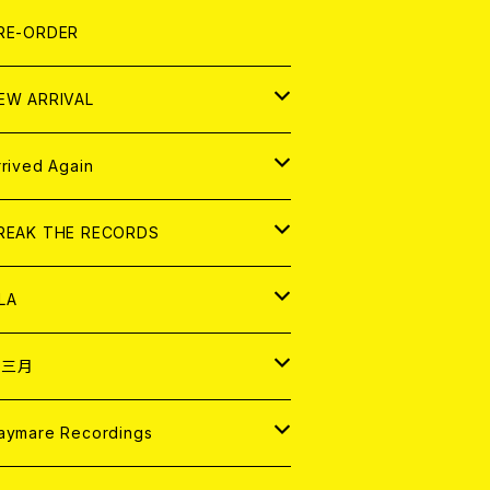
LEXI
P
OOD
shirt
OLLOCKS
真集 (PHOTOBOOK)
D
RE-ORDER
0インチ
の他
OOD
L ZINE
アナログ
EW ARRIVAL
の他
OLL MAGAZINE (USED)
パレル
D
rrived Again
書籍
アナログ
D
REAK THE RECORDS
IGITAL CONTENTS
アナログ
D
LA
NALOG
D
十三月
パレル
NALOG
D
aymare Recordings