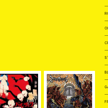
W
A
C
C
W
J
R
A
A
C
C
W
J
O
A
A
C
C
W
J
C
A
A
C
C
W
S
品
A
A
C
B
A
G
J
F