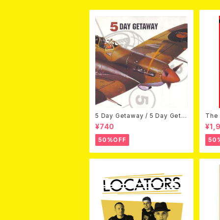
5 Day Getaway / 5 Day Geta
The 
way (CDEP)
Bey
¥740
¥1,
50%OFF
50