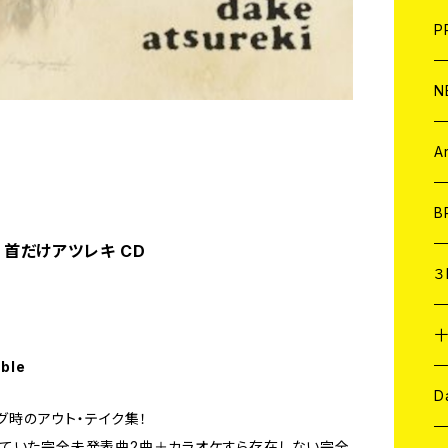
F
L
H
T-
B
写
C
P
1
そ
H
E
N
そ
D
ア
C
A
C
B
 / 首だけアツレキ CD
D
C
３
A
C
able
ア
A
C
D
ング時のアウト・テイク集！
ていた完全未発表曲2曲＋カラオケすら存在しない完全