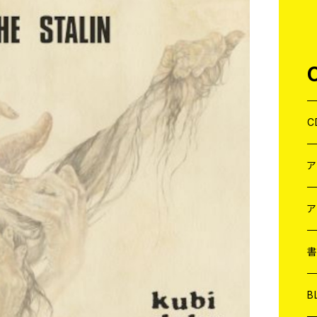
C
J
W
J
ア
７
W
J
L
7
T-
W
M
B