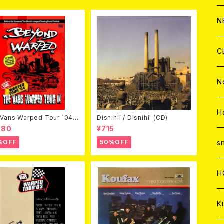
C
A
C
C
W
J
N
A
A
C
C
W
J
C
A
A
C
C
W
J
N
A
A
C
C
W
J
H
Vans Warped Tour `04
Disnihil / Disnihil (CD)
ond Warped (国内盤DVD)
980
¥715
A
A
C
C
W
s
%OFF
50%OFF
A
A
C
H
A
Ki