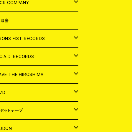
NALOG
D
CR COMPANY
NALOG
D
想考舎
パレル
RONS FIST RECORDS
NALOG
D
.O.A.D. RECORDS
NALOG
D
AVE THE HIROSHIMA
NALOG
パレル
VD
ADGE
APAN
セットテープ
ORLD
APAN
UDON