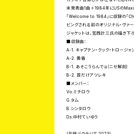
未発表曲1曲＋1984年にUSのMax
「Welcome to 1984」に収録の「Ch
ビングされる前のオリジナル・ヴァー
ジャケットは、宮西計三氏の描き下ろ
■収録曲：
A-1. キャプテン・クック・トロージャン (Ch
A-2. 黄昏
B-1. あそこうらんでョ（ニセ解剖）
B-2. 首だけアツレキ
■メンバー：
Vo.ミチロウ
G.タム
B.シンタロウ
Ds.中村ていゆう
(北極バクテリア 2023)