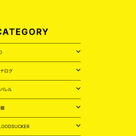
CATEGORY
D
APAN
アナログ
ORLD
APAN
パレル
EP
ORLD
APAN
書籍
P
EP
shirt
ORLD
AGAZINE
LOODSUCKER