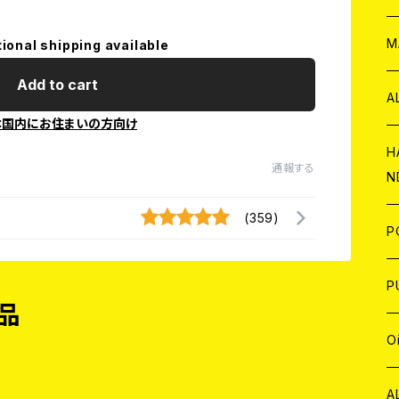
W
ア
M
tional shipping available
Add to cart
P
A
本国内にお住まいの方向け
C
H
通報する
N
D
A
(359)
J
P
C
W
C
P
品
A
C
J
A
J
O
C
A
W
J
C
W
J
A