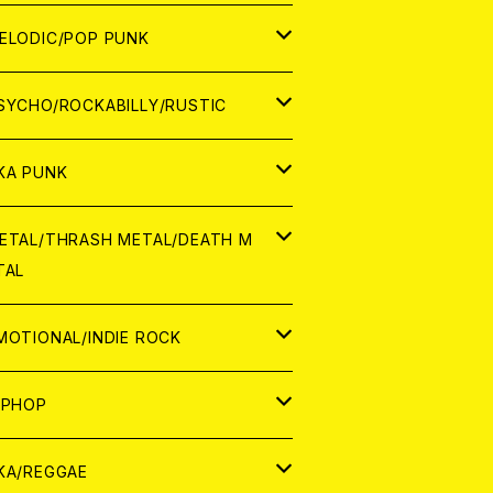
ナログ
ORLD
ELODIC/POP PUNK
D
ナログ
APAN
SYCHO/ROCKABILLY/RUSTIC
D
D
ORLD
APAN
KA PUNK
NALOG
D
D
ORLD
APAN
ETAL/THRASH METAL/DEATH M
TAL
NALOG
NALOG
D
D
ORLD
APAN
MOTIONAL/INDIE ROCK
NALOG
NALOG
D
D
ORLD
APAN
IPHOP
NALOG
NALOG
NALOG
D
ORLD
APAN
KA/REGGAE