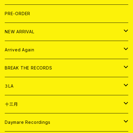
FLEXI
LP
HOOD
T-shirt
BOLLOCKS
写真集 (PHOTOBOOK)
CD
PRE-ORDER
10インチ
その他
HOOD
EL ZINE
アナログ
NEW ARRIVAL
その他
DOLL MAGAZINE (USED)
アパレル
CD
Arrived Again
書籍
アナログ
CD
BREAK THE RECORDS
DIGITAL CONTENTS
アナログ
CD
３LA
ANALOG
CD
十三月
アパレル
ANALOG
CD
Daymare Recordings