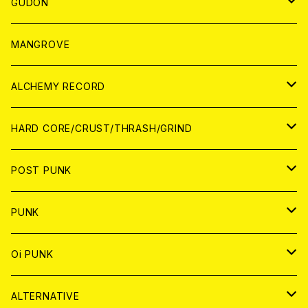
WORLD
JAPAN
GUDON
WORLD
アパレル
MANGROVE
PATCH
ALCHEMY RECORD
アナログ
CD
HARD CORE/CRUST/THRASH/GRIND
DIGITAL CONTENTS
ANALOG
JAPAN
POST PUNK
CD
WORLD
CD
PUNK
ANALOG
CD
JAPAN
ANALOG
JAPAN
Oi PUNK
CASSETTE TAPE
ANALOG
WORLD
JAPAN
CD
WORLD
JAPAN
ALTERNATIVE