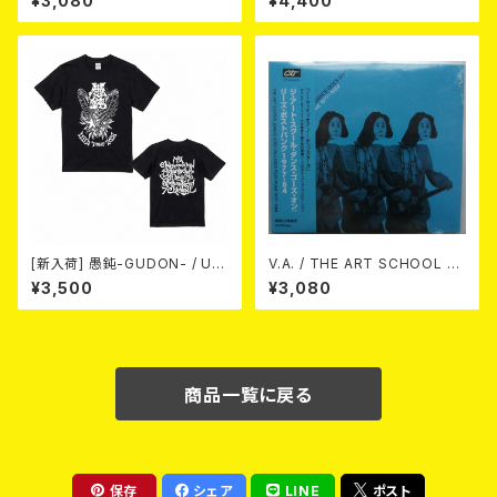
¥3,080
¥4,400
n- (SMOKE BLACK)
[新入荷] 愚鈍-GUDON- / US
V.A. / THE ART SCHOOL D
TOUR 2026 T-shirt
ANCE GOES ON LEEDS PO
¥3,500
¥3,080
ST-PUNK 1977-84 (帯ライナ
ー付国内盤仕様) CD
商品一覧に戻る
保存
シェア
LINE
ポスト