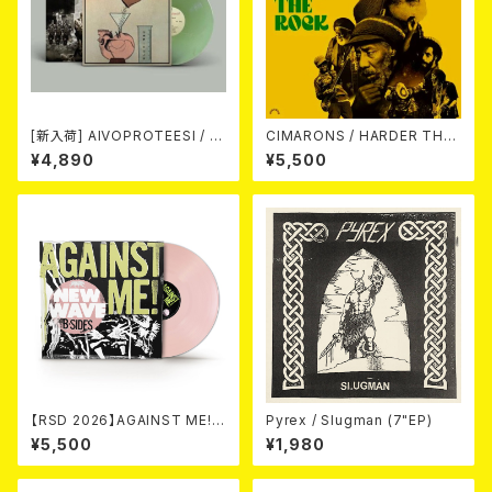
[新入荷] AIVOPROTEESI / U
CIMARONS / HARDER THA
MPIKUJA (LP / LTD.100 DIE
N THE ROCK LP
¥4,890
¥5,500
-HARD COKE BOTTLE GRE
EN VINYL) (ITA / F.O.A.D.)
【RSD 2026】AGAINST ME! /
Pyrex / Slugman (7"EP)
NEW WAVE B-SIDES [RSD V
¥5,500
¥1,980
INYL EP][Coloured Vinyl](1
2")