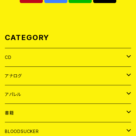
CATEGORY
CD
JAPAN
アナログ
WORLD
JAPAN
アパレル
７EP
WORLD
JAPAN
書籍
LP
7EP
T-shirt
WORLD
MAGAZINE
BLOODSUCKER