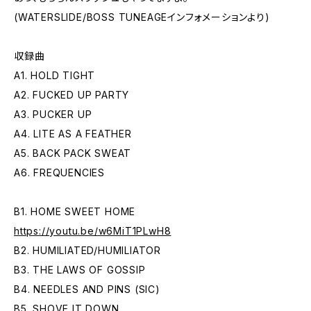
(WATERSLIDE/BOSS TUNEAGEインフォメーションより)
収録曲
A1. HOLD TIGHT
A2. FUCKED UP PARTY
A3. PUCKER UP
A4. LITE AS A FEATHER
A5. BACK PACK SWEAT
A6. FREQUENCIES
B1. HOME SWEET HOME
https://youtu.be/w6MiT1PLwH8
B2. HUMILIATED/HUMILIATOR
B3. THE LAWS OF GOSSIP
B4. NEEDLES AND PINS (SIC)
B5. SHOVE IT DOWN