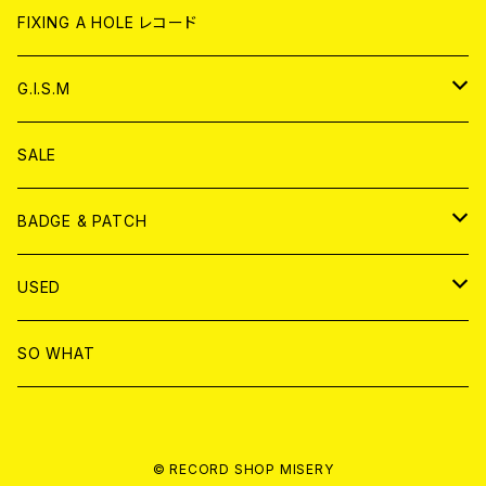
ANALOG
CD
CD
WORLD
CD
FIXING A HOLE レコード
ANALOG
ANALOG
CD
アナログ
G.I.S.M
ANALOG
DVD
CD
SALE
T-shirt & WEAR
ANALOG
BADGE & PATCH
T-SHIRT & WEAR
BADGE
USED
DVD
PATCH
書籍
SO WHAT
カセットテープ
CD
© RECORD SHOP MISERY
書籍
ANALOG