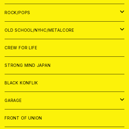
WORLD
ANALOG
CD
CD
WOLRD
JAPAN
ROCK/POPS
ANALOG
ANALOG
CD
CD
WORLD
JAPAN
OLD SCHOOL/NYHC/METALCORE
ANALOG
ANALOG
CD
CD
WORLD
JAPAN
CREW FOR LIFE
ANALOG
ANALOG
CD
CD
WORLD
STRONG MIND JAPAN
ANALOG
ANALOG
CD
BLACK KONFLIK
ANALOG
GARAGE
JAPAN
FRONT OF UNION