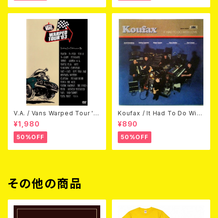
V.A. / Vans Warped Tour '0
Koufax / It Had To Do With
3 (DVD)
Love (CD)
¥1,980
¥890
50%OFF
50%OFF
その他の商品