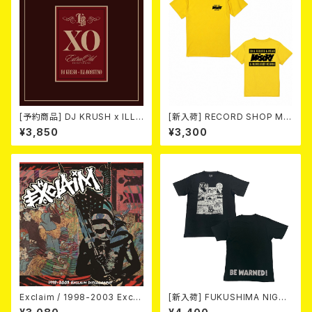
[予約商品] DJ KRUSH x ILL-
[新入荷] RECORD SHOP MIS
BOSSTINO / XO (CD)(通常
ERY / 33th anniversary T-s
¥3,850
¥3,300
盤) 2026年8月5日発売！
hirts (yellow ①)
Exclaim / 1998-2003 Excla
[新入荷] FUKUSHIMA NIGHT
im Discography
MARE Tee -MISERY editio