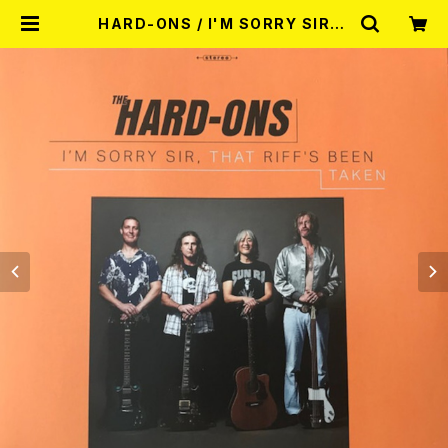
HARD-ONS / I'M SORRY SIR，T
HAT RIFF'S BEEN TAKEN (LP+
CD) | RECORD SHOP MISERY