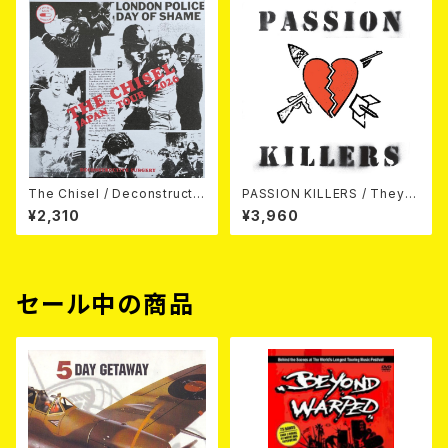
The Chisel / Deconstructiv
PASSION KILLERS / They K
e Surgery (7"EP)
ill Our Passion With Their
¥2,310
¥3,960
Hate And Wars LP
セール中の商品