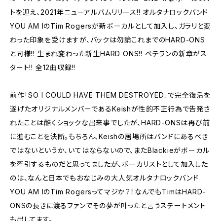
トを迎え、2021年ニューアルバムリリース!! オルタナロックバンド
YOU AM IのTim Rogersが新ボーカルとして加入し、ガラリと変
わった印象を受けますが、バックは勿論これまでのHARD-ONS
と同様!! 生まれ変わった新生HARD ONS!! ベテランの新章がス
タート!! 全12曲収録!!
前作「SO I COULD HAVE THEM DESTROYED」で完全復活を
遂げたオリジナルメンバーであるKeishが性的不正行為で告発さ
れたことは酷くショックな出来事でしたが、HARD-ONSは再び前
に進むことを決断。もちろん、Keishの居場所はバンドにあるべき
ではないというか、いてはならないので、またBlackieがボーカル
を牽引するものだと思ってましたが、ボーカリストとして加入した
のは、なんと日本でもおなじみの大人気オルタナロックバンド
YOU AM IのTim Rogersってマジか？！なんでもTimはHARD-
ONSの長きに渡るファンでその夢が叶ったと言うステートメント
も出してます。