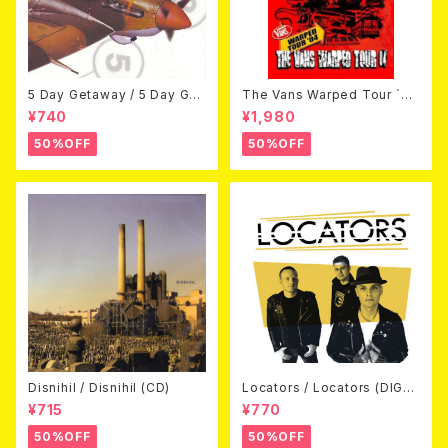
5 Day Getaway / 5 Day Get
The Vans Warped Tour `04
away (CDEP)
Beyond Warped (国内盤DV
¥740
¥1,980
D)
50%OFF
50%OFF
Disnihil / Disnihil (CD)
Locators / Locators (DIGPA
CK CD)
¥715
¥770
50%OFF
50%OFF