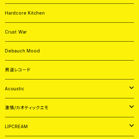
Hardcore Kitchen
Crust War
Debauch Mood
男道レコード
Acoustic
JAPAN
激情/カオティックエモ
CD
WORLD
JAPAN
LIPCREAM