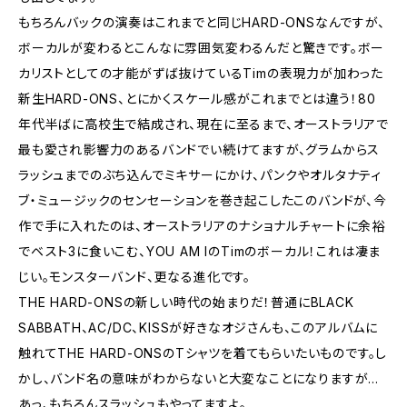
もちろんバックの演奏はこれまでと同じHARD-ONSなんですが、
ボーカルが変わるとこんなに雰囲気変わるんだと驚きです。ボー
カリストとしての才能がずば抜けているTimの表現力が加わった
新生HARD-ONS、とにかくスケール感がこれまでとは違う！80
年代半ばに高校生で結成され、現在に至るまで、オーストラリアで
最も愛され影響力のあるバンドでい続けてますが、グラムからス
ラッシュまでのぶち込んでミキサーにかけ、パンクやオルタナティ
ブ・ミュージックのセンセーションを巻き起こしたこのバンドが、今
作で手に入れたのは、オーストラリアのナショナルチャートに余裕
でベスト3に食いこむ、YOU AM IのTimのボーカル！これは凄ま
じい。モンスターバンド、更なる進化です。
THE HARD-ONSの新しい時代の始まりだ！普通にBLACK
SABBATH、AC/DC、KISSが好きなオジさんも、このアルバムに
触れてTHE HARD-ONSのTシャツを着てもらいたいものです。し
かし、バンド名の意味がわからないと大変なことになりますが…
あっ、もちろんスラッシュもやってますよ。