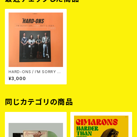
HARD-ONS / I'M SORRY SI
R，THAT RIFF'S BEEN TAKE
¥3,000
N (LP+CD)
同じカテゴリの商品