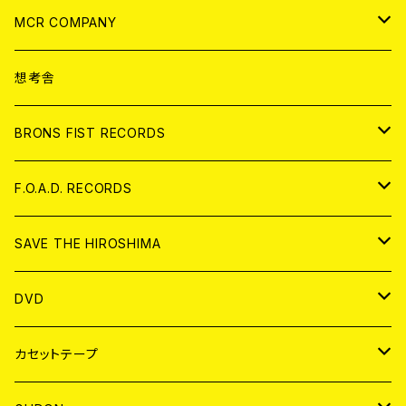
ANALOG
CD
MCR COMPANY
ANALOG
CD
想考舎
アパレル
BRONS FIST RECORDS
ANALOG
CD
F.O.A.D. RECORDS
ANALOG
CD
SAVE THE HIROSHIMA
ANALOG
アパレル
DVD
BADGE
JAPAN
カセットテープ