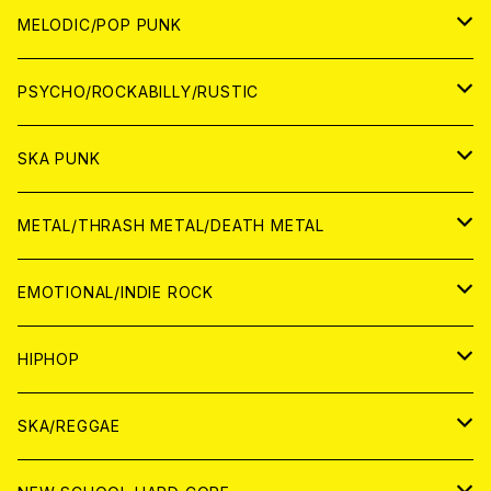
アナログ
WORLD
MELODIC/POP PUNK
CD
アナログ
JAPAN
PSYCHO/ROCKABILLY/RUSTIC
CD
CD
WORLD
JAPAN
SKA PUNK
ANALOG
CD
CD
WORLD
JAPAN
METAL/THRASH METAL/DEATH METAL
ANALOG
ANALOG
CD
CD
WORLD
JAPAN
EMOTIONAL/INDIE ROCK
ANALOG
ANALOG
CD
CD
WORLD
JAPAN
HIPHOP
ANALOG
ANALOG
ANALOG
CD
WORLD
JAPAN
SKA/REGGAE
CD
ANALOG
CD
CD