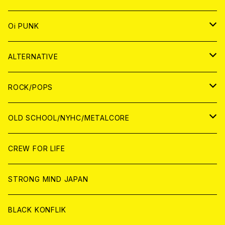
ANALOG
CD
JAPAN
ANALOG
JAPAN
Oi PUNK
CASSETTE TAPE
ANALOG
WORLD
JAPAN
CD
WORLD
JAPAN
ALTERNATIVE
WORLD
ANALOG
CD
CD
WOLRD
JAPAN
ROCK/POPS
ANALOG
ANALOG
CD
CD
WORLD
JAPAN
OLD SCHOOL/NYHC/METALCORE
ANALOG
ANALOG
CD
CD
WORLD
JAPAN
CREW FOR LIFE
ANALOG
ANALOG
CD
CD
WORLD
STRONG MIND JAPAN
ANALOG
ANALOG
CD
BLACK KONFLIK