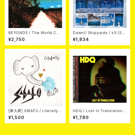
BEYONDS / The World Cha
Dawn// Shipyards / s/t (Spl
nged Into Sunday Afternoo
it) LP＋CD
¥2,750
¥1,834
n 10"＋CD＋DVD
[新入荷] SIBAFÜ / Literally
HDQ / Lost In Translation
(7"EP)
CD
¥1,500
¥1,780