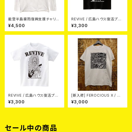
能登半島豪雨復興支援チャリテ
REVIVE / 広島ハウス復活プロ
ィーTシャツ（ホワイト：S～XL）
ジェクトTシャツ (BLACK)
¥4,500
¥3,300
REVIVE / 広島ハウス復活プロ
[新入荷] FEROCIOUS X / Me
ジェクトTシャツ (S/WHITE)
d Vilken Rätt (T-shirt/WHIT
¥3,300
¥3,000
E / Size:L)
セール中の商品