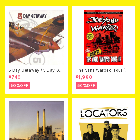
5 Day Getaway / 5 Day Get
The Vans Warped Tour `04
away (CDEP)
Beyond Warped (国内盤DV
¥740
¥1,980
D)
50%OFF
50%OFF