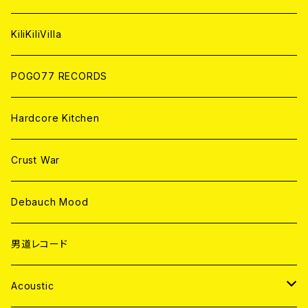
ANALOG
KiliKiliVilla
POGO77 RECORDS
Hardcore Kitchen
Crust War
Debauch Mood
男道レコード
Acoustic