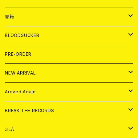
７EP
WORLD
JAPAN
書籍
LP
7EP
T-shirt
WORLD
MAGAZINE
BLOODSUCKER
FLEXI
LP
HOOD
T-shirt
BOLLOCKS
写真集 (PHOTOBOOK)
CD
PRE-ORDER
10インチ
その他
HOOD
EL ZINE
アナログ
NEW ARRIVAL
その他
DOLL MAGAZINE (USED)
アパレル
CD
Arrived Again
書籍
アナログ
CD
BREAK THE RECORDS
DIGITAL CONTENTS
アナログ
CD
３LA