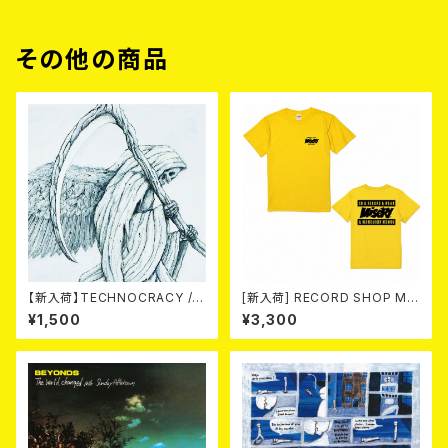
その他の商品
【新入荷】TECHNOCRACY /T
[新入荷] RECORD SHOP MIS
O HELL/THE END (7"EP)
ERY / 33th anniversary T-s
¥1,500
¥3,300
hirts (yellow ①)