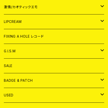
JAPAN
激情/カオティックエモ
CD
WORLD
JAPAN
LIPCREAM
ANALOG
CD
CD
WORLD
CD
FIXING A HOLE レコード
ANALOG
ANALOG
CD
アナログ
G.I.S.M
ANALOG
DVD
CD
SALE
T-shirt & WEAR
ANALOG
BADGE & PATCH
T-SHIRT & WEAR
BADGE
USED