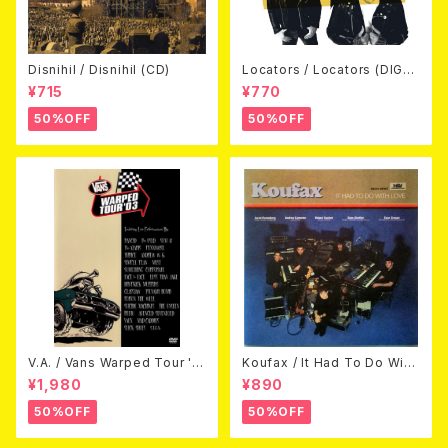
Disnihil / Disnihil (CD)
Locators / Locators (DIGPA
CK CD)
¥715
¥770
50%OFF
50%OFF
V.A. / Vans Warped Tour '0
Koufax / It Had To Do With
3 (DVD)
Love (CD)
¥1,980
¥890
50%OFF
50%OFF