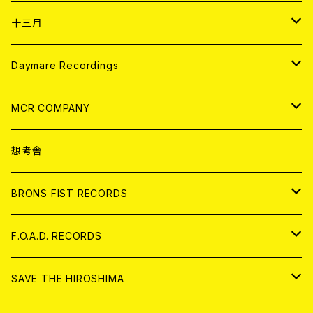
ANALOG
CD
十三月
アパレル
ANALOG
CD
Daymare Recordings
ANALOG
CD
MCR COMPANY
ANALOG
CD
想考舎
アパレル
BRONS FIST RECORDS
ANALOG
CD
F.O.A.D. RECORDS
ANALOG
CD
SAVE THE HIROSHIMA