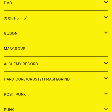
ANALOG
アパレル
DVD
BADGE
JAPAN
カセットテープ
WORLD
JAPAN
GUDON
WORLD
アパレル
MANGROVE
PATCH
ALCHEMY RECORD
アナログ
CD
HARD CORE/CRUST/THRASH/GRIND
DIGITAL CONTENTS
ANALOG
JAPAN
POST PUNK
CD
WORLD
CD
PUNK