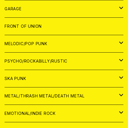
ANALOG
GARAGE
JAPAN
FRONT OF UNION
アナログ
WORLD
MELODIC/POP PUNK
CD
アナログ
JAPAN
PSYCHO/ROCKABILLY/RUSTIC
CD
CD
WORLD
JAPAN
SKA PUNK
ANALOG
CD
CD
WORLD
JAPAN
METAL/THRASH METAL/DEATH METAL
ANALOG
ANALOG
CD
CD
WORLD
JAPAN
EMOTIONAL/INDIE ROCK