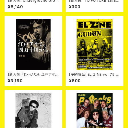
[新入荷] Underground GIG
[新入荷] TO FUTURE ZINE 2
Tokyo 1978 – 1987 Action
026 issue 21 -NO WAR! NO
¥8,140
¥300
Portrait by Gin SATOH【通常
HATE!- (ZINE)
限定版】
[新入荷]『じゃがたら 江戸アケ
[予約商品] EL ZINE vol.79 8
ミ、四万十川から』
月25日発売予定
¥3,190
¥800