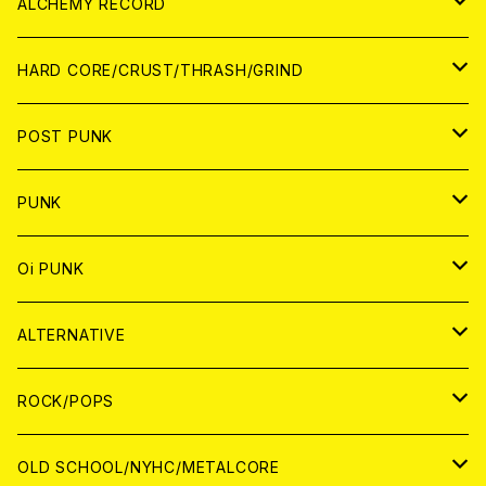
PATCH
ALCHEMY RECORD
アナログ
CD
HARD CORE/CRUST/THRASH/GRIND
DIGITAL CONTENTS
ANALOG
JAPAN
POST PUNK
CD
WORLD
CD
PUNK
ANALOG
CD
JAPAN
ANALOG
JAPAN
Oi PUNK
CASSETTE TAPE
ANALOG
WORLD
JAPAN
CD
WORLD
JAPAN
ALTERNATIVE
WORLD
ANALOG
CD
CD
WOLRD
JAPAN
ROCK/POPS
ANALOG
ANALOG
CD
CD
WORLD
JAPAN
OLD SCHOOL/NYHC/METALCORE