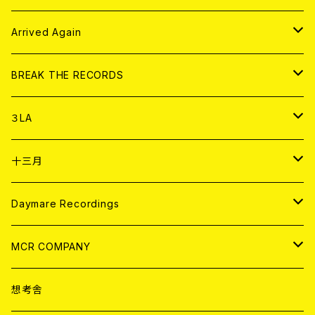
その他
DOLL MAGAZINE (USED)
アパレル
CD
Arrived Again
書籍
アナログ
CD
BREAK THE RECORDS
DIGITAL CONTENTS
アナログ
CD
３LA
ANALOG
CD
十三月
アパレル
ANALOG
CD
Daymare Recordings
ANALOG
CD
MCR COMPANY
ANALOG
CD
想考舎