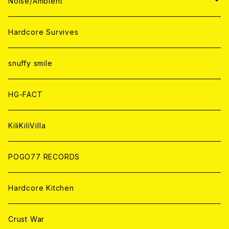
WORLD
JAPAN
Noise/Ambient
ANALOG
ANALOG
CD
CD
WORLD
JAPAN
Hardcore Survives
ANALOG
ANALOG
CD
CD
WORLD
snuffy smile
ANALOG
ANALOG
CD
HG-FACT
ANALOG
KiliKiliVilla
POGO77 RECORDS
Hardcore Kitchen
Crust War