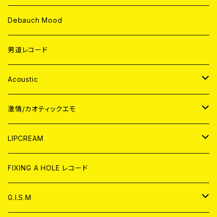
Debauch Mood
男道レコード
Acoustic
JAPAN
激情/カオティックエモ
CD
WORLD
JAPAN
LIPCREAM
ANALOG
CD
CD
WORLD
CD
FIXING A HOLE レコード
ANALOG
ANALOG
CD
アナログ
G.I.S.M