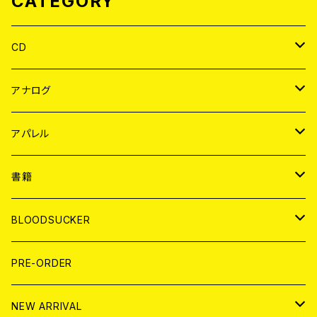
CATEGORY
CD
JAPAN
アナログ
WORLD
JAPAN
アパレル
７EP
WORLD
JAPAN
書籍
LP
7EP
T-shirt
WORLD
MAGAZINE
BLOODSUCKER
FLEXI
LP
HOOD
T-shirt
BOLLOCKS
写真集 (PHOTOBOOK)
CD
PRE-ORDER
10インチ
その他
HOOD
EL ZINE
アナログ
NEW ARRIVAL