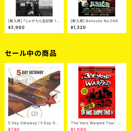
[新入荷] 『じゃがたら全記録 19
[新入荷] Bollocks No.086
80-1990 松原研二写真集』
¥3,960
¥1,320
セール中の商品
5 Day Getaway / 5 Day Get
The Vans Warped Tour `04
away (CDEP)
Beyond Warped (国内盤DV
¥740
¥1,980