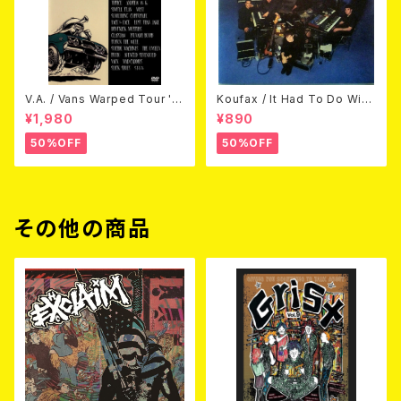
V.A. / Vans Warped Tour '0
Koufax / It Had To Do With
3 (DVD)
Love (CD)
¥1,980
¥890
50%OFF
50%OFF
その他の商品