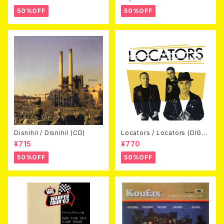
D)
50%OFF
50%OFF
Disnihil / Disnihil (CD)
Locators / Locators (DIGPA
CK CD)
¥715
¥770
50%OFF
50%OFF