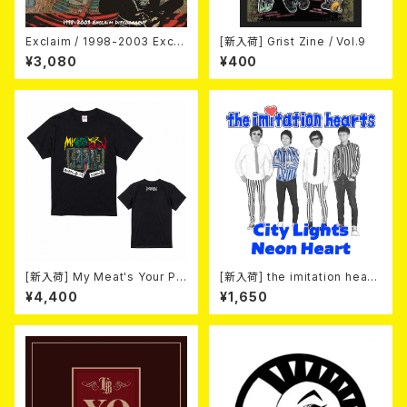
Exclaim / 1998-2003 Excla
[新入荷] Grist Zine / Vol.9
im Discography
¥3,080
¥400
[新入荷] My Meat's Your Po
[新入荷] the imitation heart
ison -あんたにゃ毒でもオイラ
s / City Lights Neon Heart
¥4,400
¥1,650
にゃ薬- / BLACK T-shirt (S
(7"EP)
～XL)