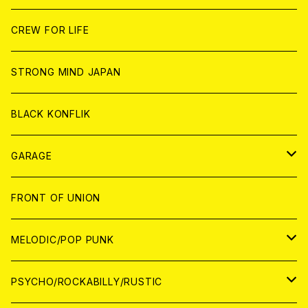
ANALOG
ANALOG
CD
CD
WORLD
JAPAN
CREW FOR LIFE
ANALOG
ANALOG
CD
CD
WORLD
STRONG MIND JAPAN
ANALOG
ANALOG
CD
BLACK KONFLIK
ANALOG
GARAGE
JAPAN
FRONT OF UNION
アナログ
WORLD
MELODIC/POP PUNK
CD
アナログ
JAPAN
PSYCHO/ROCKABILLY/RUSTIC