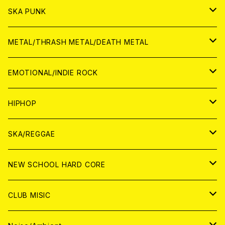
CD
CD
WORLD
JAPAN
SKA PUNK
ANALOG
CD
CD
WORLD
JAPAN
METAL/THRASH METAL/DEATH METAL
ANALOG
ANALOG
CD
CD
WORLD
JAPAN
EMOTIONAL/INDIE ROCK
ANALOG
ANALOG
CD
CD
WORLD
JAPAN
HIPHOP
ANALOG
ANALOG
ANALOG
CD
WORLD
JAPAN
SKA/REGGAE
CD
ANALOG
CD
CD
WORLD
JAPAN
NEW SCHOOL HARD CORE
ANALOG
ANALOG
CD
CD
WORLD
JAPAN
CLUB MISIC
ANALOG
ANALOG
CD
CD