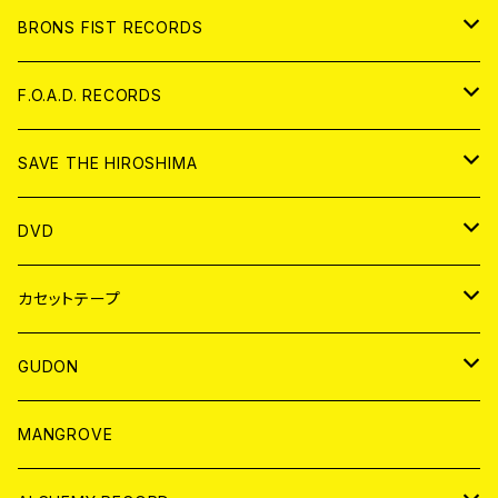
アパレル
BRONS FIST RECORDS
ANALOG
CD
F.O.A.D. RECORDS
ANALOG
CD
SAVE THE HIROSHIMA
ANALOG
アパレル
DVD
BADGE
JAPAN
カセットテープ
WORLD
JAPAN
GUDON
WORLD
アパレル
MANGROVE