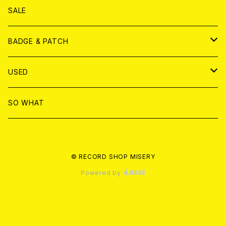
ANALOG
DVD
CD
SALE
T-shirt & WEAR
ANALOG
BADGE & PATCH
T-SHIRT & WEAR
BADGE
USED
DVD
PATCH
書籍
SO WHAT
カセットテープ
CD
© RECORD SHOP MISERY
書籍
ANALOG
Powered by