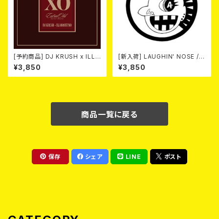
[予約商品] DJ KRUSH x ILL-
[新入荷] LAUGHIN' NOSE / P
BOSSTINO / XO (CD)(通常
USSY FOR SALE (LP)
¥3,850
¥3,850
盤) 2026年8月5日発売！
商品一覧に戻る
保存
シェア
LINE
ポスト