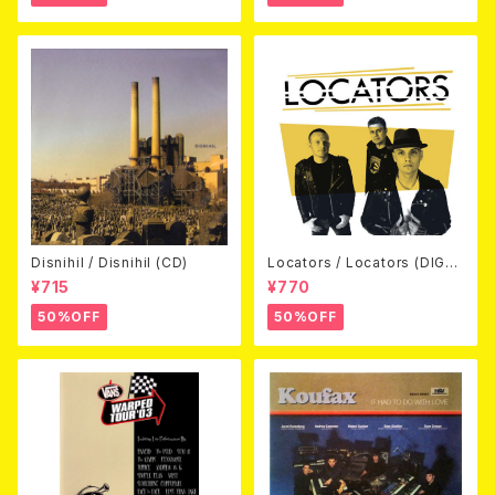
Disnihil / Disnihil (CD)
Locators / Locators (DIGPA
CK CD)
¥715
¥770
50%OFF
50%OFF