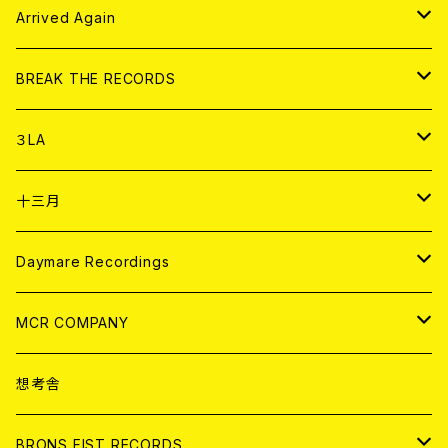
その他
DOLL MAGAZINE (USED)
アパレル
CD
Arrived Again
書籍
アナログ
CD
BREAK THE RECORDS
DIGITAL CONTENTS
アナログ
CD
３LA
ANALOG
CD
十三月
アパレル
ANALOG
CD
Daymare Recordings
ANALOG
CD
MCR COMPANY
ANALOG
CD
想考舎
アパレル
BRONS FIST RECORDS