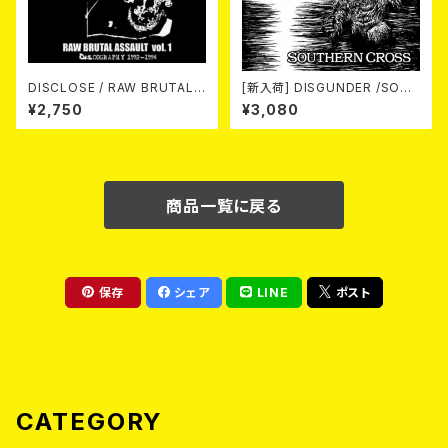
DISCLOSE / RAW BRUTAL
[新入荷] DISGUNDER /SOUT
ASSAULT Vol.1 : DISCOGRA
HERN CROSS (CD)
¥2,750
¥3,080
PHY 1992-1994 (2CD)
商品一覧に戻る
保存
シェア
LINE
ポスト
CATEGORY