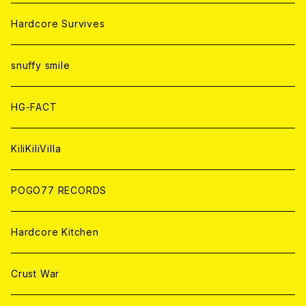
ANALOG
ANALOG
CD
CD
WORLD
JAPAN
Hardcore Survives
ANALOG
ANALOG
CD
CD
WORLD
snuffy smile
ANALOG
ANALOG
CD
HG-FACT
ANALOG
KiliKiliVilla
POGO77 RECORDS
Hardcore Kitchen
Crust War