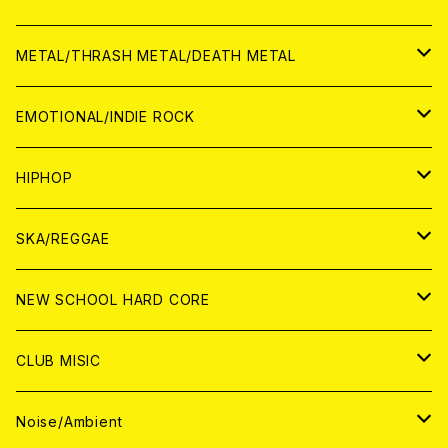
ANALOG
CD
CD
WORLD
JAPAN
METAL/THRASH METAL/DEATH METAL
ANALOG
ANALOG
CD
CD
WORLD
JAPAN
EMOTIONAL/INDIE ROCK
ANALOG
ANALOG
CD
CD
WORLD
JAPAN
HIPHOP
ANALOG
ANALOG
ANALOG
CD
WORLD
JAPAN
SKA/REGGAE
CD
ANALOG
CD
CD
WORLD
JAPAN
NEW SCHOOL HARD CORE
ANALOG
ANALOG
CD
CD
WORLD
JAPAN
CLUB MISIC
ANALOG
ANALOG
CD
CD
WORLD
JAPAN
Noise/Ambient