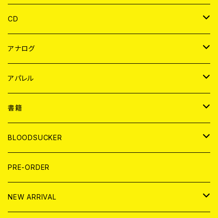
CD
JAPAN
アナログ
WORLD
JAPAN
アパレル
７EP
WORLD
JAPAN
書籍
LP
7EP
T-shirt
WORLD
MAGAZINE
BLOODSUCKER
FLEXI
LP
HOOD
T-shirt
BOLLOCKS
写真集 (PHOTOBOOK)
CD
PRE-ORDER
10インチ
その他
HOOD
EL ZINE
アナログ
NEW ARRIVAL