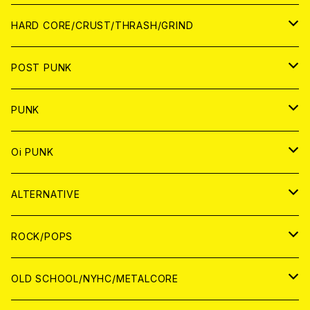
アナログ
CD
HARD CORE/CRUST/THRASH/GRIND
DIGITAL CONTENTS
ANALOG
JAPAN
POST PUNK
CD
WORLD
CD
PUNK
ANALOG
CD
JAPAN
ANALOG
JAPAN
Oi PUNK
CASSETTE TAPE
ANALOG
WORLD
JAPAN
CD
WORLD
JAPAN
ALTERNATIVE
WORLD
ANALOG
CD
CD
WOLRD
JAPAN
ROCK/POPS
ANALOG
ANALOG
CD
CD
WORLD
JAPAN
OLD SCHOOL/NYHC/METALCORE