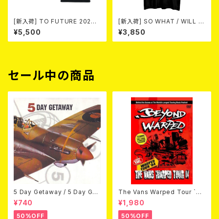
[新入荷] TO FUTURE 2026
[新入荷] SO WHAT / WILL N
× MOBSTYLES Tee
OHING WILL T-SHIRT BLA
¥5,500
¥3,850
CK (size:L)
セール中の商品
5 Day Getaway / 5 Day Get
The Vans Warped Tour `04
away (CDEP)
Beyond Warped (国内盤DV
¥740
¥1,980
D)
50%OFF
50%OFF