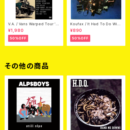
V.A. / Vans Warped Tour '0
Koufax / It Had To Do With
3 (DVD)
Love (CD)
¥1,980
¥890
50%OFF
50%OFF
その他の商品