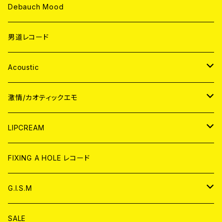
Debauch Mood
男道レコード
Acoustic
JAPAN
激情/カオティックエモ
CD
WORLD
JAPAN
LIPCREAM
ANALOG
CD
CD
WORLD
CD
FIXING A HOLE レコード
ANALOG
ANALOG
CD
アナログ
G.I.S.M
ANALOG
DVD
CD
SALE