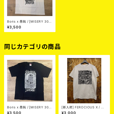
Boris x 愚鈍 / [MISERY 30t
h]Tシャツ (WHITE)
¥3,500
同じカテゴリの商品
Boris x 愚鈍 / [MISERY 30t
[新入荷] FEROCIOUS X / Me
h]Tシャツ(BLACK)
d Vilken Rätt (T-shirt/WHIT
¥3,500
¥3,000