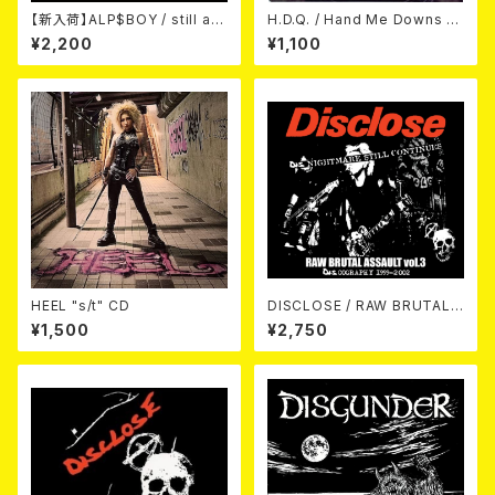
【新入荷】ALP$BOY / still alp
H.D.Q. / Hand Me Downs (C
s (CD)
OLORVINYL/7”EP)
¥2,200
¥1,100
HEEL "s/t" CD
DISCLOSE / RAW BRUTAL
ASSAULT Vol.3 : DISCOGR
¥1,500
¥2,750
APHY 1999-2002 (2xCD)