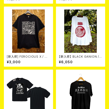
E / Size:L)
[新入荷] FEROCIOUS X / Me
【新入荷】 BLACK GANION / I
d Vilken Rätt (T-shirt/BLAC
RON MANDARA L/S T-SHIR
¥3,000
¥6,050
K/ Size:L)
T (WHITE BODY X RED PRI
NT)