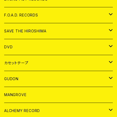
ANALOG
CD
F.O.A.D. RECORDS
ANALOG
CD
SAVE THE HIROSHIMA
ANALOG
アパレル
DVD
BADGE
JAPAN
カセットテープ
WORLD
JAPAN
GUDON
WORLD
アパレル
MANGROVE
PATCH
ALCHEMY RECORD