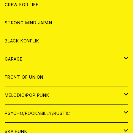
ANALOG
ANALOG
CD
CD
WORLD
JAPAN
CREW FOR LIFE
ANALOG
ANALOG
CD
CD
WORLD
STRONG MIND JAPAN
ANALOG
ANALOG
CD
BLACK KONFLIK
ANALOG
GARAGE
JAPAN
FRONT OF UNION
アナログ
WORLD
MELODIC/POP PUNK
CD
アナログ
JAPAN
PSYCHO/ROCKABILLY/RUSTIC
CD
CD
WORLD
JAPAN
SKA PUNK