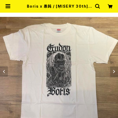
Boris x 愚鈍 / [MISERY 30th]T
シャツ (WHITE) | RECORD SHO
P MISERY