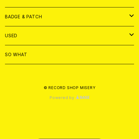
T-shirt & WEAR
ANALOG
BADGE & PATCH
T-SHIRT & WEAR
BADGE
USED
DVD
PATCH
書籍
SO WHAT
カセットテープ
CD
© RECORD SHOP MISERY
書籍
ANALOG
Powered by