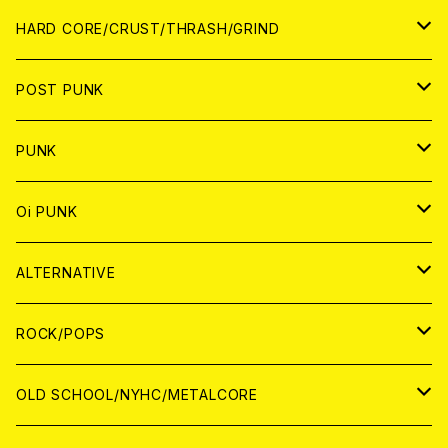
アナログ
CD
HARD CORE/CRUST/THRASH/GRIND
DIGITAL CONTENTS
ANALOG
JAPAN
POST PUNK
CD
WORLD
CD
PUNK
ANALOG
CD
JAPAN
ANALOG
JAPAN
Oi PUNK
CASSETTE TAPE
ANALOG
WORLD
JAPAN
CD
WORLD
JAPAN
ALTERNATIVE
WORLD
ANALOG
CD
CD
WOLRD
JAPAN
ROCK/POPS
ANALOG
ANALOG
CD
CD
WORLD
JAPAN
OLD SCHOOL/NYHC/METALCORE
ANALOG
ANALOG