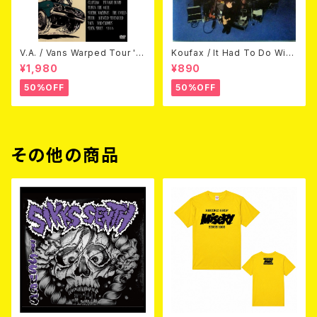
V.A. / Vans Warped Tour '0
Koufax / It Had To Do With
3 (DVD)
Love (CD)
¥1,980
¥890
50%OFF
50%OFF
その他の商品