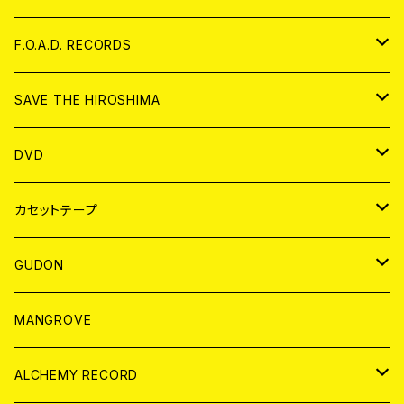
ANALOG
CD
F.O.A.D. RECORDS
ANALOG
CD
SAVE THE HIROSHIMA
ANALOG
アパレル
DVD
BADGE
JAPAN
カセットテープ
WORLD
JAPAN
GUDON
WORLD
アパレル
MANGROVE
PATCH
ALCHEMY RECORD