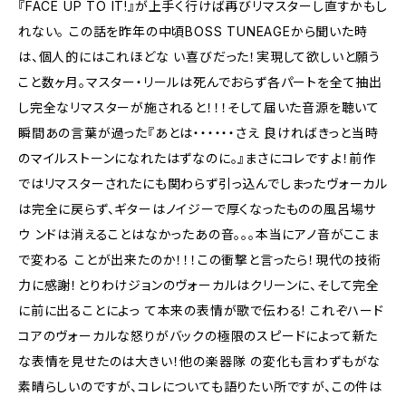
『FACE UP TO IT!』が上手く行けば再びリマスターし直すかもし
れない。 この話を昨年の中頃BOSS TUNEAGEから聞いた時
は、個人的にはこれほどな い喜びだった！実現して欲しいと願う
こと数ヶ月。マスター・リールは死んでおらず各パートを全て抽出
し完全なリマスターが施されると！！！そして届いた音源を聴いて
瞬間あの言葉が過った『あとは・・・・・・さえ 良ければきっと当時
のマイルストーンになれたはずなのに。』まさにコレですよ！前作
ではリマスターされたにも関わらず引っ込んでしまったヴォーカル
は完全に戻らず、ギターはノイジーで厚くなったものの風呂場サ
ウ ンドは消えることはなかったあの音。。。本当にアノ音がここま
で変わる ことが出来たのか！！！この衝撃と言ったら！現代の技術
力に感謝！とりわけジョンのヴォーカルはクリーンに、そして完全
に前に出ることによっ て本来の表情が歌で伝わる! これぞハード
コアのヴォーカルな怒りがバックの極限のスピードによって新た
な表情を見せたのは大きい！他の楽器隊 の変化も言わずもがな
素晴らしいのですが、コレについても語りたい所ですが、この件は