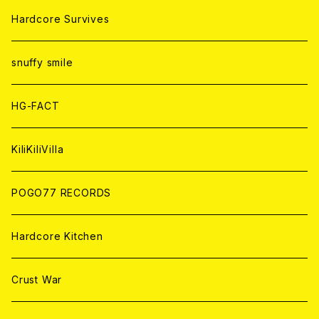
ANALOG
ANALOG
CD
CD
WORLD
JAPAN
Hardcore Survives
ANALOG
ANALOG
CD
CD
WORLD
snuffy smile
ANALOG
ANALOG
CD
HG-FACT
ANALOG
KiliKiliVilla
POGO77 RECORDS
Hardcore Kitchen
Crust War