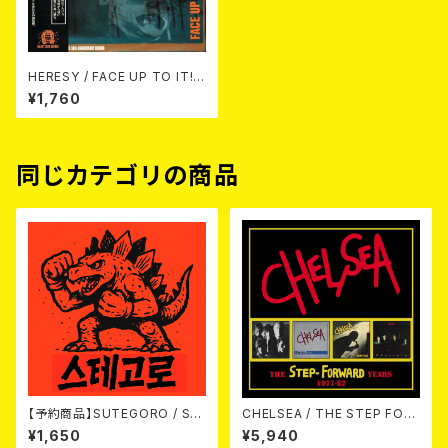
HERESY / FACE UP TO IT! E
XPANDED 30TH ANNIVERS
¥1,760
ARY EDITION(CD)
同じカテゴリの商品
【予約商品】SUTEGORO / ST
CHELSEA / THE STEP FOR
REET BATTLE (CD)【8月8日
WARD YEARS 1977-82 4CD
¥1,650
¥5,940
発売】
CLAMSHELL BOX 4CD