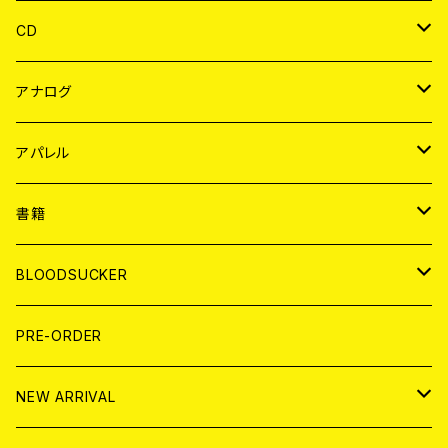
CD
JAPAN
アナログ
WORLD
JAPAN
アパレル
７EP
WORLD
JAPAN
書籍
LP
7EP
T-shirt
WORLD
MAGAZINE
BLOODSUCKER
FLEXI
LP
HOOD
T-shirt
BOLLOCKS
写真集 (PHOTOBOOK)
CD
PRE-ORDER
10インチ
その他
HOOD
EL ZINE
アナログ
NEW ARRIVAL
その他
DOLL MAGAZINE (USED)