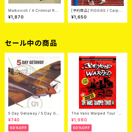
Malkovich / A Criminal Rec
[予約商品] PiGGiES / Carpe
ord CD
diem (CD) 2026年8月12日リ
¥1,870
¥1,650
リース予定
セール中の商品
5 Day Getaway / 5 Day Get
The Vans Warped Tour `04
away (CDEP)
Beyond Warped (国内盤DV
¥740
¥1,980
D)
50%OFF
50%OFF