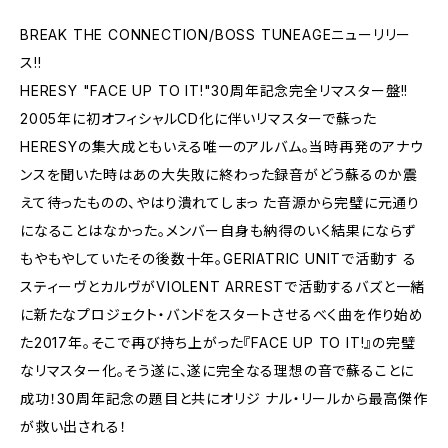
BREAK THE CONNECTION/BOSS TUNEAGEニューリリー
ス!!
HERESY "FACE UP TO IT!"30周年記念完全リマスター盤!!
2005年に初オフィシャルCD化に伴いリマスターで蘇った
HERESYの集大成ともいえる唯一のアルバム。当時再発のアナウ
ンスを聞いた時はあの大失敗に終わった録音がどう蘇るのか震
えて待ったものの、やはり潰れてしまっ た音源から完璧に元通り
になることはなかった。メンバー自身も納得のいく結果にならず
もやもやしていたその後数十年。GERIATRIC UNITで活動す る
スティーヴとカルヴがVIOLENT ARRESTで活動するバズと一緒
に新たなプロジェクト・バンドをスタートさせるべく曲を作り始め
た2017年。そこで再び持ち上がった『FACE UP TO IT!』の完璧
なリマスター化。そう遂に、遂に完全なる理想の音で蘇ることに
成功！30周年記念の題目と共にオリジ ナル・リールから最高傑作
が救い出される！