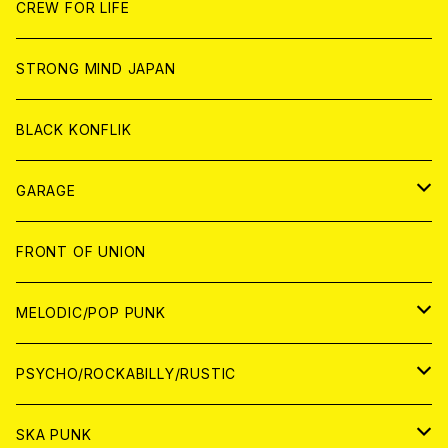
CD
CD
WORLD
JAPAN
CREW FOR LIFE
ANALOG
ANALOG
CD
CD
WORLD
STRONG MIND JAPAN
ANALOG
ANALOG
CD
BLACK KONFLIK
ANALOG
GARAGE
JAPAN
FRONT OF UNION
アナログ
WORLD
MELODIC/POP PUNK
CD
アナログ
JAPAN
PSYCHO/ROCKABILLY/RUSTIC
CD
CD
WORLD
JAPAN
SKA PUNK