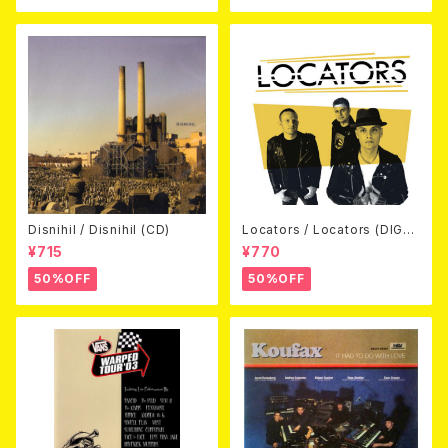
Disnihil / Disnihil (CD)
Locators / Locators (DIGPA
CK CD)
¥715
¥770
50%OFF
50%OFF