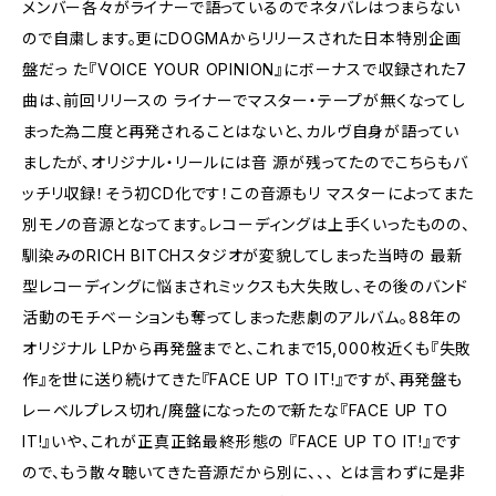
メンバー各々がライナーで語っているのでネタバレはつまらない
ので自粛します。更にDOGMAからリリースされた日本特別企画
盤だっ た『VOICE YOUR OPINION』にボーナスで収録された7
曲は、前回リリースの ライナーでマスター・テープが無くなってし
まった為二度と再発されることはないと、カルヴ自身が語ってい
ましたが、オリジナル・リールには音 源が残ってたのでこちらもバ
ッチリ収録！そう初CD化です！この音源もリ マスターによってまた
別モノの音源となってます。レコーディングは上手くいったものの、
馴染みのRICH BITCHスタジオが変貌してしまった当時の 最新
型レコーディングに悩まされミックスも大失敗し、その後のバンド
活動のモチベーションも奪ってしまった悲劇のアルバム。88年の
オリジナル LPから再発盤までと、これまで15,000枚近くも『失敗
作』を世に送り続けてきた『FACE UP TO IT!』ですが、再発盤も
レーベルプレス切れ/廃盤になったので新たな『FACE UP TO
IT!』いや、これが正真正銘最終形態の 『FACE UP TO IT!』です
ので、もう散々聴いてきた音源だから別に、、、 とは言わずに是非