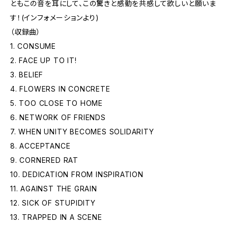
ともこの音を耳にして、この驚きと感動を共感して欲しいと願いま
す！(インフォメーションより)
（収録曲）
1. CONSUME
2. FACE UP TO IT!
3. BELIEF
4. FLOWERS IN CONCRETE
5. TOO CLOSE TO HOME
6. NETWORK OF FRIENDS
7. WHEN UNITY BECOMES SOLIDARITY
8. ACCEPTANCE
9. CORNERED RAT
10. DEDICATION FROM INSPIRATION
11. AGAINST THE GRAIN
12. SICK OF STUPIDITY
13. TRAPPED IN A SCENE