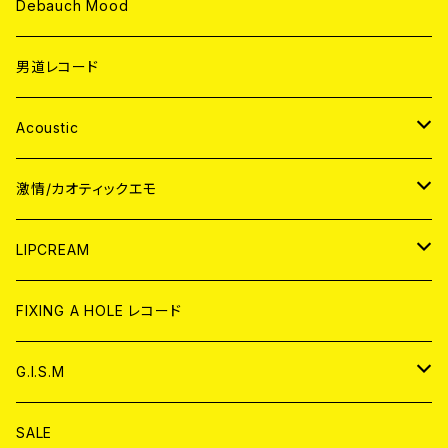
Debauch Mood
男道レコード
Acoustic
JAPAN
激情/カオティックエモ
CD
WORLD
JAPAN
LIPCREAM
ANALOG
CD
CD
WORLD
CD
FIXING A HOLE レコード
ANALOG
ANALOG
CD
アナログ
G.I.S.M
ANALOG
DVD
CD
SALE