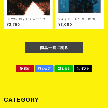
BEYONDS / The World Cha
V.A. / THE ART SCHOOL D
nged Into Sunday Afternoo
ANCE GOES ON LEEDS PO
¥2,750
¥3,080
n 10"＋CD＋DVD
ST-PUNK 1977-84 (帯ライナ
ー付国内盤仕様) CD
商品一覧に戻る
保存
シェア
LINE
ポスト
CATEGORY