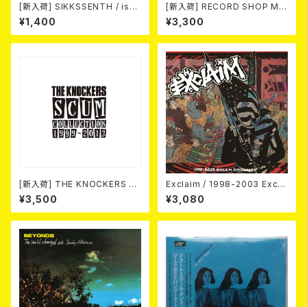
[新入荷] SIKKSSENTH / issu
[新入荷] RECORD SHOP MIS
es (CD-R)
ERY / 33th anniversary T-s
¥1,400
¥3,300
hirts (yellow ②)
[新入荷] THE KNOCKERS 『S
Exclaim / 1998-2003 Excla
CUM COLLECTION 1999
im Discography
¥3,500
¥3,080
～2013』(2xCD)