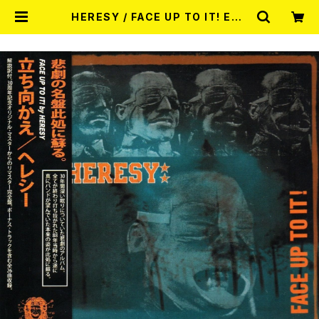
HERESY / FACE UP TO IT! EXP
ANDED 30TH ANNIVERSARY E
DITION(CD) | RECORD SHOP
MISERY