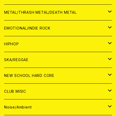
ANALOG
CD
CD
WORLD
JAPAN
METAL/THRASH METAL/DEATH METAL
ANALOG
ANALOG
CD
CD
WORLD
JAPAN
EMOTIONAL/INDIE ROCK
ANALOG
ANALOG
CD
CD
WORLD
JAPAN
HIPHOP
ANALOG
ANALOG
ANALOG
CD
WORLD
JAPAN
SKA/REGGAE
CD
ANALOG
CD
CD
WORLD
JAPAN
NEW SCHOOL HARD CORE
ANALOG
ANALOG
CD
CD
WORLD
JAPAN
CLUB MISIC
ANALOG
ANALOG
CD
CD
WORLD
JAPAN
Noise/Ambient