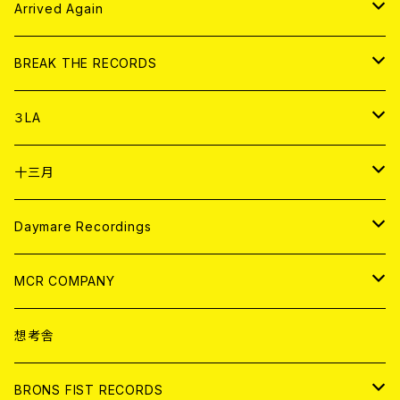
アパレル
CD
Arrived Again
書籍
アナログ
CD
BREAK THE RECORDS
DIGITAL CONTENTS
アナログ
CD
３LA
ANALOG
CD
十三月
アパレル
ANALOG
CD
Daymare Recordings
ANALOG
CD
MCR COMPANY
ANALOG
CD
想考舎
アパレル
BRONS FIST RECORDS