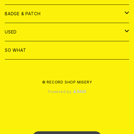
T-shirt & WEAR
ANALOG
BADGE & PATCH
T-SHIRT & WEAR
BADGE
USED
DVD
PATCH
書籍
SO WHAT
カセットテープ
CD
© RECORD SHOP MISERY
書籍
ANALOG
Powered by