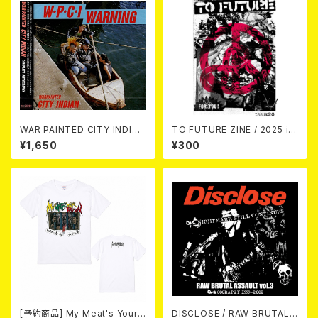
WAR PAINTED CITY INDIAN
TO FUTURE ZINE / 2025 is
/ Complete Discography
sue 20 (zine)
¥1,650
¥300
(CD)
[予約商品] My Meat's Your
DISCLOSE / RAW BRUTAL