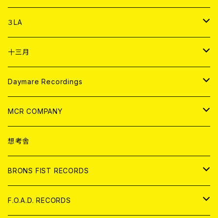
DIGITAL CONTENTS
アナログ
CD
３LA
ANALOG
CD
十三月
アパレル
ANALOG
CD
Daymare Recordings
ANALOG
CD
MCR COMPANY
ANALOG
CD
想考舎
アパレル
BRONS FIST RECORDS
ANALOG
CD
F.O.A.D. RECORDS