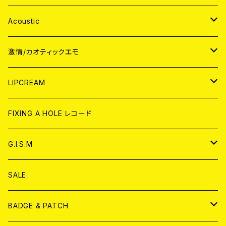
Acoustic
JAPAN
激情/カオティックエモ
CD
WORLD
JAPAN
LIPCREAM
ANALOG
CD
CD
WORLD
CD
FIXING A HOLE レコード
ANALOG
ANALOG
CD
アナログ
G.I.S.M
ANALOG
DVD
CD
SALE
T-shirt & WEAR
ANALOG
BADGE & PATCH