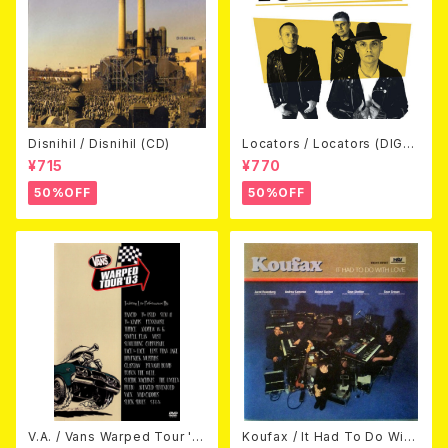
Disnihil / Disnihil (CD)
Locators / Locators (DIGPA
CK CD)
¥715
¥770
50%OFF
50%OFF
V.A. / Vans Warped Tour '0
Koufax / It Had To Do With