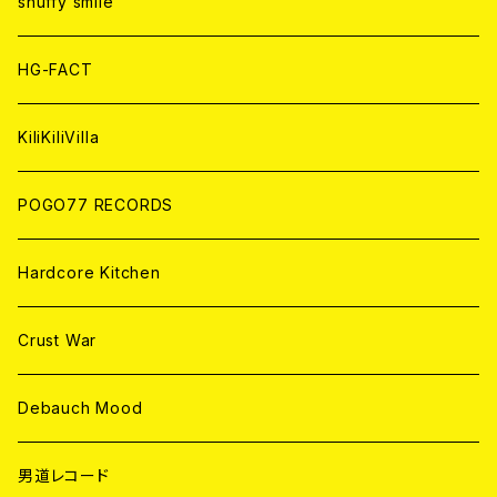
WORLD
snuffy smile
ANALOG
ANALOG
CD
HG-FACT
ANALOG
KiliKiliVilla
POGO77 RECORDS
Hardcore Kitchen
Crust War
Debauch Mood
男道レコード