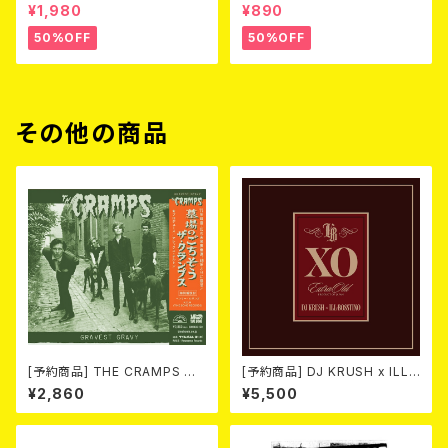
3 (DVD)
Love (CD)
¥1,980
¥890
50%OFF
50%OFF
その他の商品
[予約商品] THE CRAMPS ザ・
[予約商品] DJ KRUSH x ILL-
クランプス / Gravest Gravy
BOSSTINO / XO (2CD)(限定
¥2,860
¥5,500
（墓場のごちそう）(CD) 2026.8
盤) 2026年08月05日発売！
月下旬