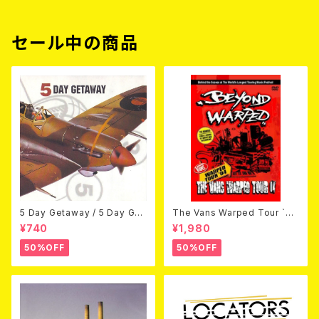
セール中の商品
5 Day Getaway / 5 Day Get
The Vans Warped Tour `04
away (CDEP)
Beyond Warped (国内盤DV
¥740
¥1,980
D)
50%OFF
50%OFF