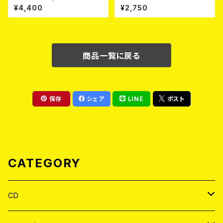
Poison -あんたにゃ毒でもオイ
ASSAULT Vol.3 : DISCOGR
¥4,400
¥2,750
ラにゃ薬- (White) 熊本地震 復
APHY 1999-2002 (2xCD)
興支援T-shirt 2026年8月末
～9月頭入荷！
商品一覧に戻る
保存
シェア
LINE
ポスト
CATEGORY
CD