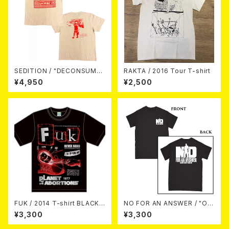
SEDITION / "DECONSUME"
RAKTA / 2016 Tour T-shirt
S/S Tee （Natural）
¥4,950
¥2,500
FUK / 2014 T-shirt BLACK/
NO FOR AN ANSWER / "OR
SILVER/RED
ANGE COUNTY HARDCORE
¥3,300
¥3,300
(BLACK)" - T-SHIRT (S)