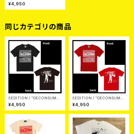
S/S Tee （White）M size
¥4,950
同じカテゴリの商品
SEDITION / "DECONSUME"
SEDITION / "DECONSUME"
S/S Tee （Black）
S/S Tee （Red）
¥4,950
¥4,950