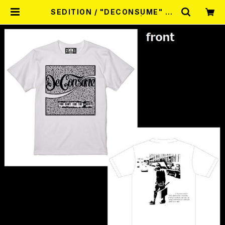
SEDITION / "DECONSUME" S/
S Tee （White）M size | RECOR
D SHOP MISERY