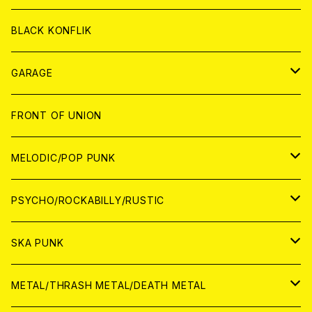
ANALOG
ANALOG
CD
BLACK KONFLIK
ANALOG
GARAGE
JAPAN
FRONT OF UNION
アナログ
WORLD
MELODIC/POP PUNK
CD
アナログ
JAPAN
PSYCHO/ROCKABILLY/RUSTIC
CD
CD
WORLD
JAPAN
SKA PUNK
ANALOG
CD
CD
WORLD
JAPAN
METAL/THRASH METAL/DEATH METAL