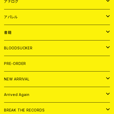
JAPAN
アナログ
WORLD
JAPAN
アパレル
７EP
WORLD
JAPAN
書籍
LP
7EP
T-shirt
WORLD
MAGAZINE
BLOODSUCKER
FLEXI
LP
HOOD
T-shirt
BOLLOCKS
写真集 (PHOTOBOOK)
CD
PRE-ORDER
10インチ
その他
HOOD
EL ZINE
アナログ
NEW ARRIVAL
その他
DOLL MAGAZINE (USED)
アパレル
CD
Arrived Again
書籍
アナログ
CD
BREAK THE RECORDS