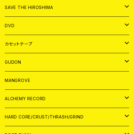
ANALOG
CD
SAVE THE HIROSHIMA
ANALOG
アパレル
DVD
BADGE
JAPAN
カセットテープ
WORLD
JAPAN
GUDON
WORLD
アパレル
MANGROVE
PATCH
ALCHEMY RECORD
アナログ
CD
HARD CORE/CRUST/THRASH/GRIND