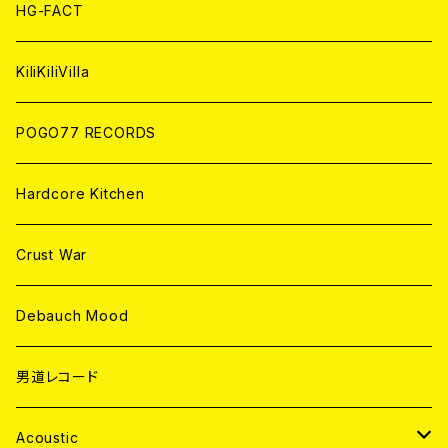
ANALOG
ANALOG
CD
HG-FACT
ANALOG
KiliKiliVilla
POGO77 RECORDS
Hardcore Kitchen
Crust War
Debauch Mood
男道レコード
Acoustic