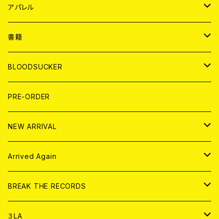
WORLD
JAPAN
アパレル
７EP
WORLD
JAPAN
書籍
LP
7EP
T-shirt
WORLD
MAGAZINE
BLOODSUCKER
FLEXI
LP
HOOD
T-shirt
BOLLOCKS
写真集 (PHOTOBOOK)
CD
PRE-ORDER
10インチ
その他
HOOD
EL ZINE
アナログ
NEW ARRIVAL
その他
DOLL MAGAZINE (USED)
アパレル
CD
Arrived Again
書籍
アナログ
CD
BREAK THE RECORDS
DIGITAL CONTENTS
アナログ
CD
３LA