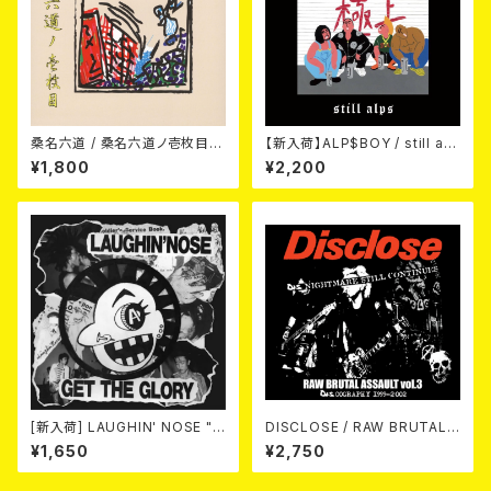
桑名六道 / 桑名六道ノ壱枚目
【新入荷】ALP$BOY / still alp
(CD)
s (CD)
¥1,800
¥2,200
[新入荷] LAUGHIN' NOSE "G
DISCLOSE / RAW BRUTAL
ET THE GLORY" (CD)
ASSAULT Vol.3 : DISCOGR
¥1,650
¥2,750
APHY 1999-2002 (2xCD)