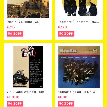
Disnihil / Disnihil (CD)
Locators / Locators (DIGPA
CK CD)
¥715
¥770
50%OFF
50%OFF
V.A. / Vans Warped Tour '0
Koufax / It Had To Do With
3 (DVD)
Love (CD)
¥1,980
¥890
50%OFF
50%OFF