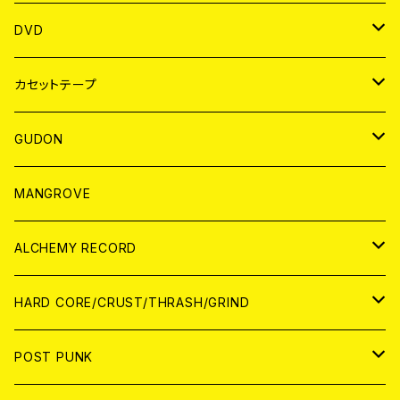
ANALOG
アパレル
DVD
BADGE
JAPAN
カセットテープ
WORLD
JAPAN
GUDON
WORLD
アパレル
MANGROVE
PATCH
ALCHEMY RECORD
アナログ
CD
HARD CORE/CRUST/THRASH/GRIND
DIGITAL CONTENTS
ANALOG
JAPAN
POST PUNK