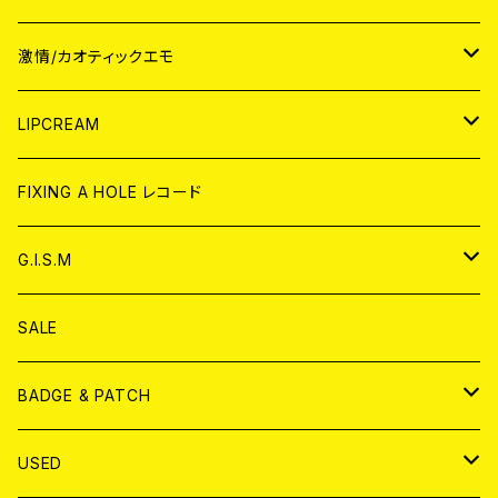
JAPAN
激情/カオティックエモ
CD
WORLD
JAPAN
LIPCREAM
ANALOG
CD
CD
WORLD
CD
FIXING A HOLE レコード
ANALOG
ANALOG
CD
アナログ
G.I.S.M
ANALOG
DVD
CD
SALE
T-shirt & WEAR
ANALOG
BADGE & PATCH
T-SHIRT & WEAR
BADGE
USED