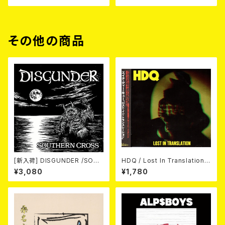
その他の商品
[新入荷] DISGUNDER /SOUT
HDQ / Lost In Translation
HERN CROSS (CD)
CD
¥3,080
¥1,780