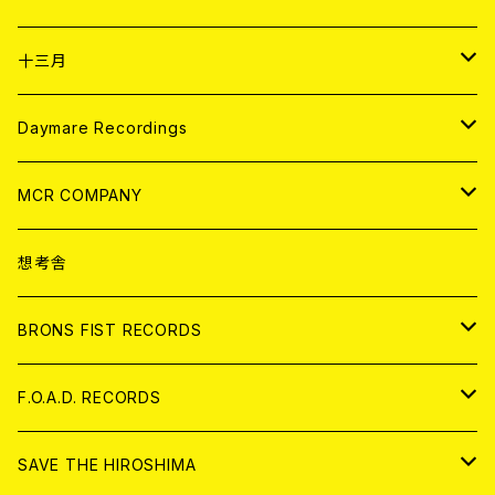
ANALOG
CD
十三月
アパレル
ANALOG
CD
Daymare Recordings
ANALOG
CD
MCR COMPANY
ANALOG
CD
想考舎
アパレル
BRONS FIST RECORDS
ANALOG
CD
F.O.A.D. RECORDS
ANALOG
CD
SAVE THE HIROSHIMA