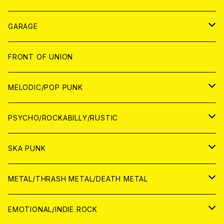
ANALOG
GARAGE
JAPAN
FRONT OF UNION
アナログ
WORLD
MELODIC/POP PUNK
CD
アナログ
JAPAN
PSYCHO/ROCKABILLY/RUSTIC
CD
CD
WORLD
JAPAN
SKA PUNK
ANALOG
CD
CD
WORLD
JAPAN
METAL/THRASH METAL/DEATH METAL
ANALOG
ANALOG
CD
CD
WORLD
JAPAN
EMOTIONAL/INDIE ROCK