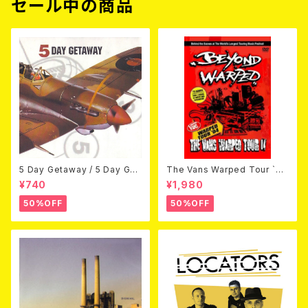
セール中の商品
5 Day Getaway / 5 Day Get
The Vans Warped Tour `04
away (CDEP)
Beyond Warped (国内盤DV
¥740
¥1,980
D)
50%OFF
50%OFF