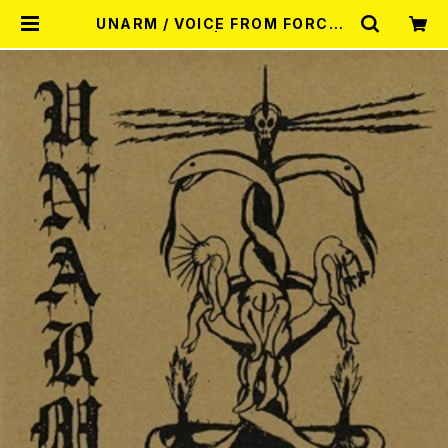
UNARM / VOICE FROM FORCED
SILENCE 7EP | RECORD SHOP
MISERY