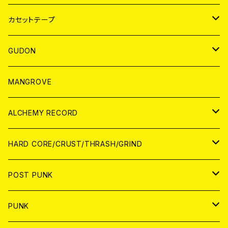
BADGE
JAPAN
カセットテープ
WORLD
JAPAN
GUDON
WORLD
アパレル
MANGROVE
PATCH
ALCHEMY RECORD
アナログ
CD
HARD CORE/CRUST/THRASH/GRIND
DIGITAL CONTENTS
ANALOG
JAPAN
POST PUNK
CD
WORLD
CD
PUNK