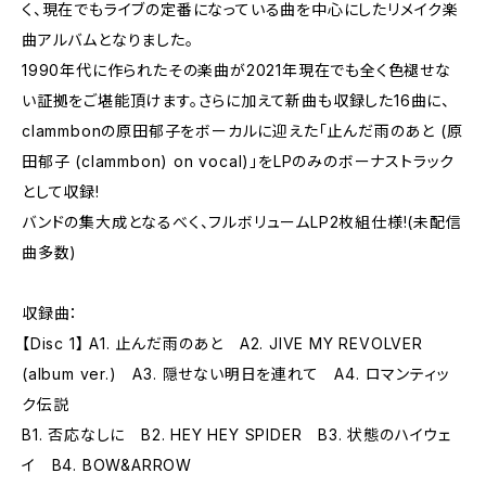
く、現在でもライブの定番になっている曲を中心にしたリメイク楽
曲アルバムとなりました。
1990年代に作られたその楽曲が2021年現在でも全く色褪せな
い証拠をご堪能頂けます。さらに加えて新曲も収録した16曲に、
clammbonの原田郁子をボーカルに迎えた「止んだ雨のあと (原
田郁子 (clammbon) on vocal)」をLPのみのボーナストラック
として収録!
バンドの集大成となるべく、フルボリュームLP2枚組仕様!(未配信
曲多数)
収録曲：
【Disc 1】 A1. 止んだ雨のあと A2. JIVE MY REVOLVER
(album ver.) A3. 隠せない明日を連れて A4. ロマンティッ
ク伝説
B1. 否応なしに B2. HEY HEY SPIDER B3. 状態のハイウェ
イ B4. BOW&ARROW