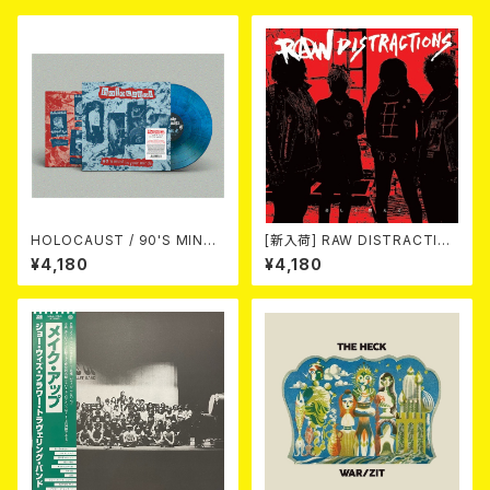
HOLOCAUST / 90'S MIND I
[新入荷] RAW DISTRACTIO
N YOUR MINDS (※LTD.150
NS / 奇しく燃える (LP)
¥4,180
¥4,180
SWIRL BLUE VINYL)