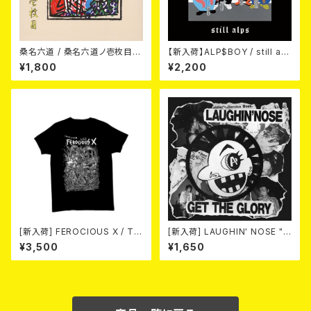
桑名六道 / 桑名六道ノ壱枚目
【新入荷】ALP$BOY / still alp
(CD)
s (CD)
¥1,800
¥2,200
[新入荷] FEROCIOUS X / T S
[新入荷] LAUGHIN' NOSE "G
HIRT
ET THE GLORY" (CD)
¥3,500
¥1,650