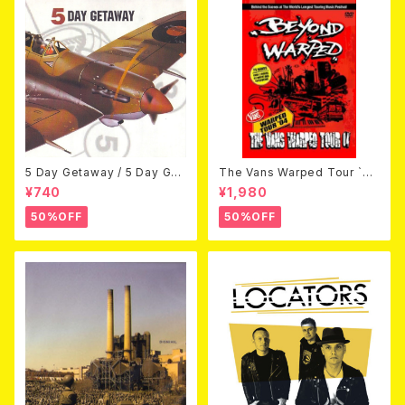
5 Day Getaway / 5 Day Get
The Vans Warped Tour `04
away (CDEP)
Beyond Warped (国内盤DV
¥740
¥1,980
D)
50%OFF
50%OFF