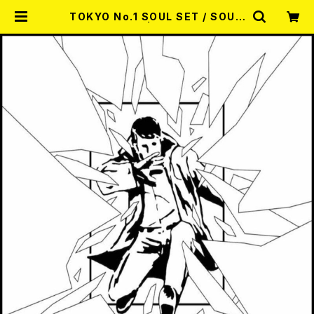
TOKYO No.1 SOUL SET / SOUN
D aLIVE 2LP | RECORD SHOP
MISERY