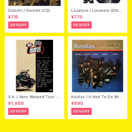
Disnihil / Disnihil (CD)
Locators / Locators (DIGPA
CK CD)
¥715
¥770
50%OFF
50%OFF
V.A. / Vans Warped Tour '0
Koufax / It Had To Do With
3 (DVD)
Love (CD)
¥1,980
¥890
50%OFF
50%OFF