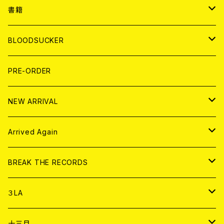
７EP
WORLD
JAPAN
書籍
LP
7EP
T-shirt
WORLD
MAGAZINE
BLOODSUCKER
FLEXI
LP
HOOD
T-shirt
BOLLOCKS
写真集 (PHOTOBOOK)
CD
PRE-ORDER
10インチ
その他
HOOD
EL ZINE
アナログ
NEW ARRIVAL
その他
DOLL MAGAZINE (USED)
アパレル
CD
Arrived Again
書籍
アナログ
CD
BREAK THE RECORDS
DIGITAL CONTENTS
アナログ
CD
３LA
ANALOG
CD
十三月