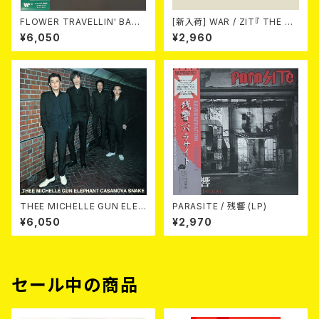
FLOWER TRAVELLIN' BAND
[新入荷] WAR / ZIT『 THE HE
/ MAKE UP 2LP
CK( 12") 』
¥6,050
¥2,960
THEE MICHELLE GUN ELEP
PARASITE / 残響 (LP)
HANT / CASANOVA SNAKE
¥6,050
¥2,970
2LP
セール中の商品