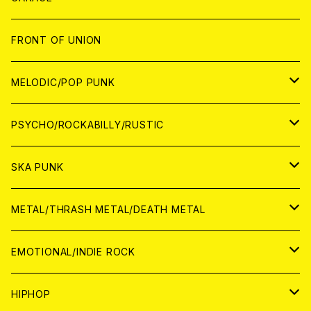
JAPAN
FRONT OF UNION
アナログ
WORLD
MELODIC/POP PUNK
CD
アナログ
JAPAN
PSYCHO/ROCKABILLY/RUSTIC
CD
CD
WORLD
JAPAN
SKA PUNK
ANALOG
CD
CD
WORLD
JAPAN
METAL/THRASH METAL/DEATH METAL
ANALOG
ANALOG
CD
CD
WORLD
JAPAN
EMOTIONAL/INDIE ROCK
ANALOG
ANALOG
CD
CD
WORLD
JAPAN
HIPHOP