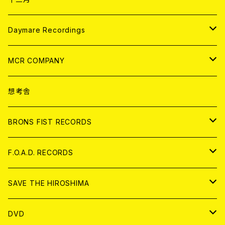
アパレル
ANALOG
CD
Daymare Recordings
ANALOG
CD
MCR COMPANY
ANALOG
CD
想考舎
アパレル
BRONS FIST RECORDS
ANALOG
CD
F.O.A.D. RECORDS
ANALOG
CD
SAVE THE HIROSHIMA
ANALOG
アパレル
DVD