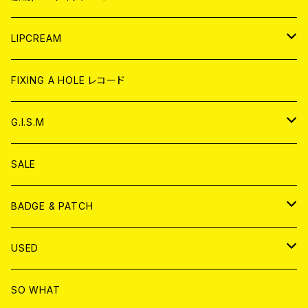
CD
WORLD
JAPAN
LIPCREAM
ANALOG
CD
CD
WORLD
CD
FIXING A HOLE レコード
ANALOG
ANALOG
CD
アナログ
G.I.S.M
ANALOG
DVD
CD
SALE
T-shirt & WEAR
ANALOG
BADGE & PATCH
T-SHIRT & WEAR
BADGE
USED
DVD
PATCH
書籍
SO WHAT