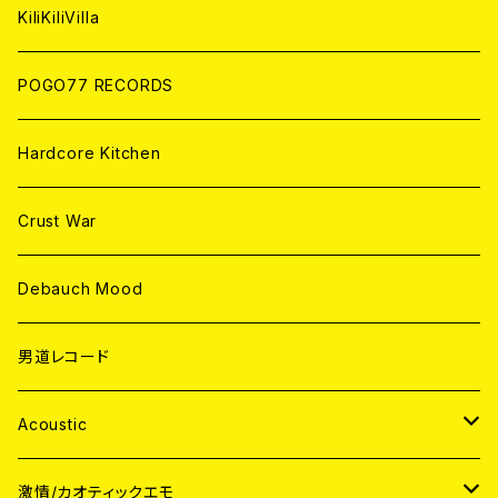
ANALOG
KiliKiliVilla
POGO77 RECORDS
Hardcore Kitchen
Crust War
Debauch Mood
男道レコード
Acoustic
JAPAN
激情/カオティックエモ