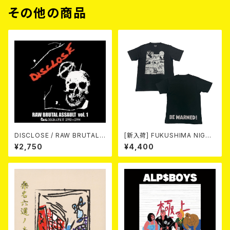
その他の商品
DISCLOSE / RAW BRUTAL
[新入荷] FUKUSHIMA NIGHT
ASSAULT Vol.1 : DISCOGRA
MARE Tee -MISERY editio
¥2,750
¥4,400
PHY 1992-1994 (2CD)
n- (SMOKE BLACK)