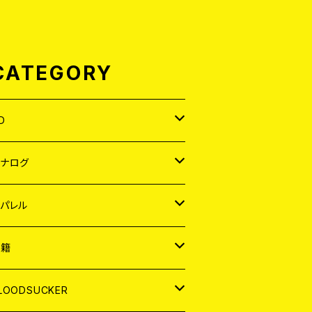
CATEGORY
D
APAN
アナログ
ORLD
APAN
パレル
EP
ORLD
APAN
書籍
P
EP
shirt
ORLD
AGAZINE
LOODSUCKER