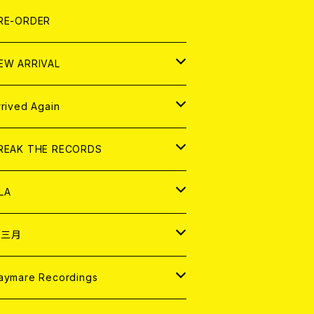
LEXI
P
OOD
shirt
OLLOCKS
真集 (PHOTOBOOK)
D
RE-ORDER
0インチ
の他
OOD
L ZINE
アナログ
EW ARRIVAL
の他
OLL MAGAZINE (USED)
パレル
D
rrived Again
書籍
アナログ
D
REAK THE RECORDS
IGITAL CONTENTS
アナログ
D
LA
NALOG
D
十三月
パレル
NALOG
D
aymare Recordings