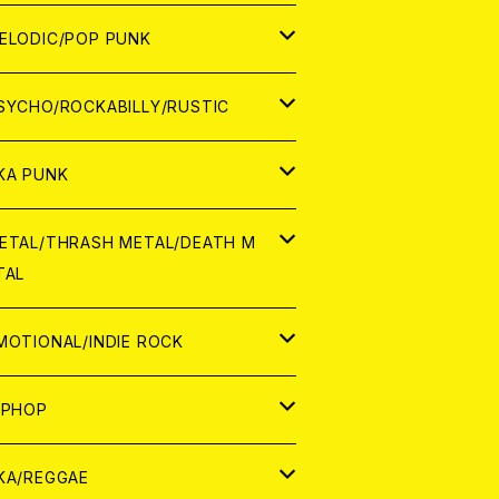
ナログ
ORLD
ELODIC/POP PUNK
D
ナログ
APAN
SYCHO/ROCKABILLY/RUSTIC
D
D
ORLD
APAN
KA PUNK
NALOG
D
D
ORLD
APAN
ETAL/THRASH METAL/DEATH M
TAL
NALOG
NALOG
D
D
ORLD
APAN
MOTIONAL/INDIE ROCK
NALOG
NALOG
D
D
ORLD
APAN
IPHOP
NALOG
NALOG
NALOG
D
ORLD
APAN
KA/REGGAE