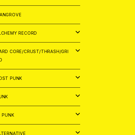
ORLD
パレル
ANGROVE
ATCH
LCHEMY RECORD
アナログ
D
ARD CORE/CRUST/THRASH/GRI
D
IGITAL CONTENTS
NALOG
APAN
OST PUNK
D
ORLD
D
UNK
NALOG
D
APAN
NALOG
APAN
i PUNK
ASSETTE TAPE
NALOG
ORLD
APAN
D
ORLD
APAN
LTERNATIVE