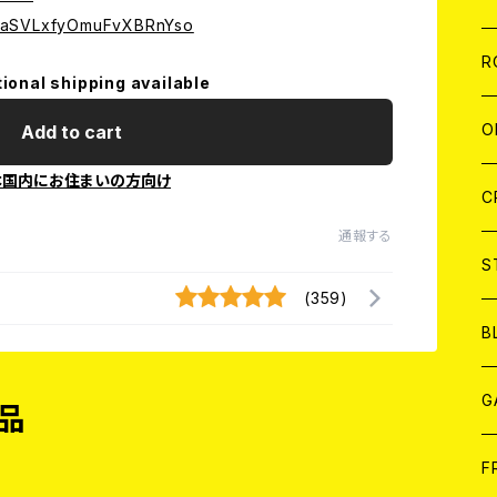
CvaSVLxfyOmuFvXBRnYso
W
A
C
C
W
J
R
tional shipping available
A
A
C
C
W
J
O
Add to cart
本国内にお住まいの方向け
A
A
C
C
W
J
C
通報する
A
A
C
C
W
S
(359)
A
A
C
B
A
G
品
J
F