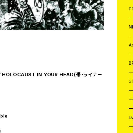
F
L
H
T-
B
写
C
P
1
そ
H
E
N
そ
D
ア
C
A
C
B
 / HOLOCAUST IN YOUR HEAD(帯・ライナー
D
C
３
A
C
able
ア
A
C
D
!