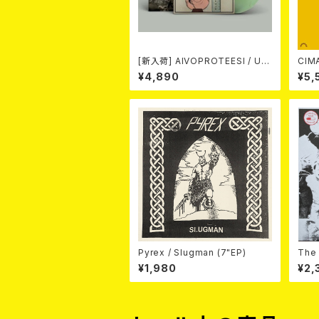
[新入荷] AIVOPROTEESI / UM
CIMARONS
PIKUJA (LP / LTD.100 DIE-HA
¥4,890
¥5,
RD COKE BOTTLE GREEN VI
NYL) (ITA / F.O.A.D.)
Pyrex / Slugman (7"EP)
The 
Surg
¥1,980
¥2,