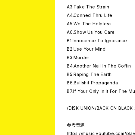
A3.Take The Strain
A4.Conned Thru Life
A5.We The Helpless
A6.Show Us You Care
B1.Innocence To Ignorance
B2.Use Your Mind
B3.Murder
B4.Another Nail In The Coffin
B5.Raping The Earth
B6.Bullshit Propaganda
B7.If Your Only In It For The Mu
(DISK UNION/BACK ON BLACK 
参考音源
https://music.youtube.com/play