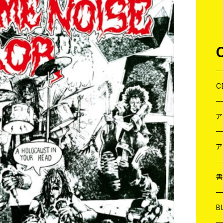
C
J
W
J
ア
７
W
J
L
7
T-
W
M
B