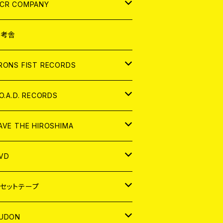
NALOG
D
CR COMPANY
NALOG
D
想考舎
パレル
RONS FIST RECORDS
NALOG
D
.O.A.D. RECORDS
NALOG
D
AVE THE HIROSHIMA
NALOG
パレル
VD
ADGE
APAN
セットテープ
ORLD
APAN
UDON