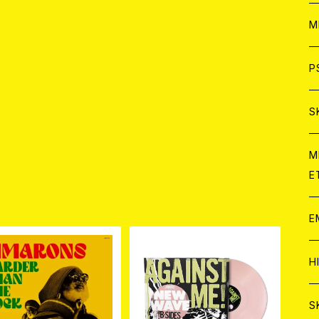
ア
W
M
C
ア
J
P
C
C
W
J
S
A
C
C
W
J
M
E
A
A
品
C
C
W
J
E
A
A
C
C
W
J
H
A
A
A
C
W
J
S