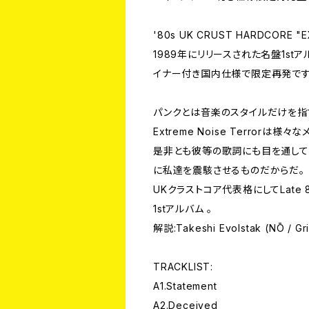
'80s UK CRUST HARDCORE "E
1989年にリリースされた名盤1stアルバ
イナー付き国内仕様で限定再発です
パンクとは音楽のスタイルだけを指
Extreme Noise Terror
是非とも彼等の歌詞にも目を通して
に私達を震駭させるものだからだ。
UKクラストコア代表格にしてLate 
1stアルバム 。
解説:Takeshi Evolstak (NŌ / Gri
TRACKLIST:
A1.Statement
A2.Deceived