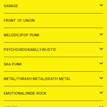
ANALOG
GARAGE
JAPAN
FRONT OF UNION
アナログ
WORLD
MELODIC/POP PUNK
CD
アナログ
JAPAN
PSYCHO/ROCKABILLY/RUSTIC
CD
CD
WORLD
JAPAN
SKA PUNK
ANALOG
CD
CD
WORLD
JAPAN
METAL/THRASH METAL/DEATH METAL
ANALOG
ANALOG
CD
CD
WORLD
JAPAN
EMOTIONAL/INDIE ROCK
ANALOG
ANALOG
CD
CD