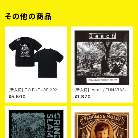
その他の商品
[新入荷] TO FUTURE 2026
[新入荷] leech / FUNABASHI
× MOBSTYLES Tee
POWERVIOLENCE (CD)
¥5,500
¥1,870