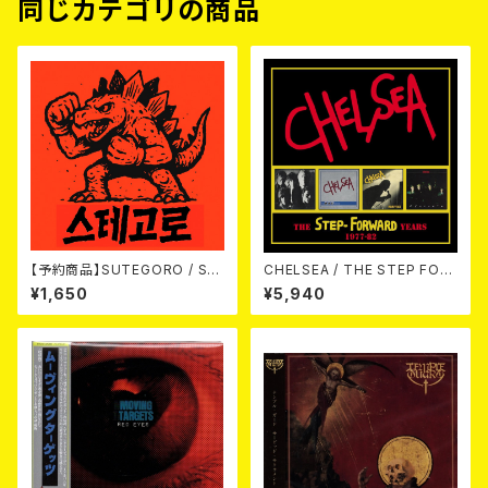
同じカテゴリの商品
【予約商品】SUTEGORO / ST
CHELSEA / THE STEP FOR
REET BATTLE (CD)【8月8日
WARD YEARS 1977-82 4CD
¥1,650
¥5,940
発売】
CLAMSHELL BOX 4CD