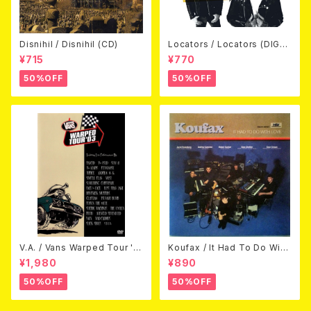
Disnihil / Disnihil (CD)
Locators / Locators (DIGPA
CK CD)
¥715
¥770
50%OFF
50%OFF
V.A. / Vans Warped Tour '0
Koufax / It Had To Do With
3 (DVD)
Love (CD)
¥1,980
¥890
50%OFF
50%OFF