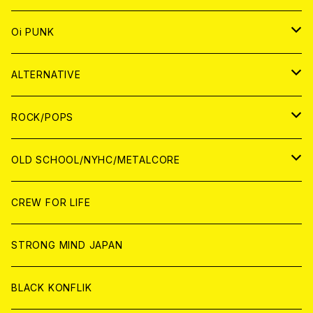
ANALOG
CD
JAPAN
ANALOG
JAPAN
Oi PUNK
CASSETTE TAPE
ANALOG
WORLD
JAPAN
CD
WORLD
JAPAN
ALTERNATIVE
WORLD
ANALOG
CD
CD
WOLRD
JAPAN
ROCK/POPS
ANALOG
ANALOG
CD
CD
WORLD
JAPAN
OLD SCHOOL/NYHC/METALCORE
ANALOG
ANALOG
CD
CD
WORLD
JAPAN
CREW FOR LIFE
ANALOG
ANALOG
CD
CD
WORLD
STRONG MIND JAPAN
ANALOG
ANALOG
CD
BLACK KONFLIK