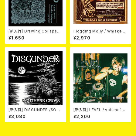
[新入荷] Drawing Collaps
Flogging Molly / Whiskey
e//IL BASTARDO / GRIND S
On A Sunday (DVD＋CD)
¥1,650
¥2,970
LAM (CD)
[新入荷] DISGUNDER /SOUT
[新入荷] LEVEL / volume1 DI
HERN CROSS (CD)
SCOGRAPHY 2021-2026 (D
¥3,080
¥2,200
IGIPACK CD)