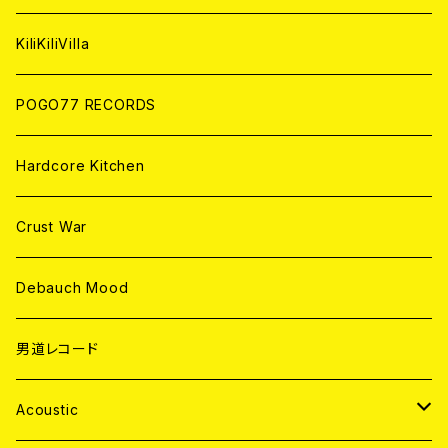
ANALOG
KiliKiliVilla
POGO77 RECORDS
Hardcore Kitchen
Crust War
Debauch Mood
男道レコード
Acoustic