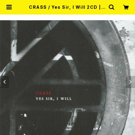
CRASS / Yes Sir, I Will 2CD | R
ECORD SHOP MISERY