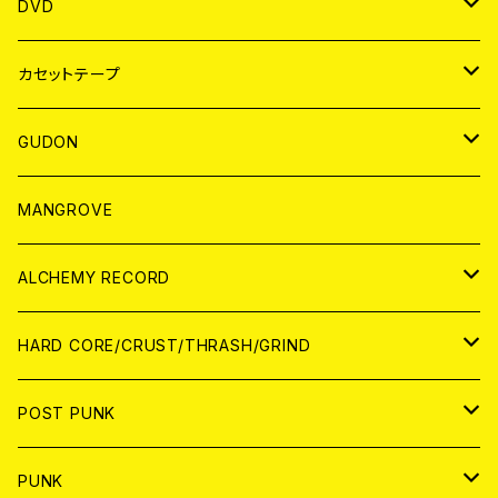
ANALOG
アパレル
DVD
BADGE
JAPAN
カセットテープ
WORLD
JAPAN
GUDON
WORLD
アパレル
MANGROVE
PATCH
ALCHEMY RECORD
アナログ
CD
HARD CORE/CRUST/THRASH/GRIND
DIGITAL CONTENTS
ANALOG
JAPAN
POST PUNK
CD
WORLD
CD
PUNK