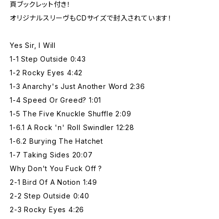
頁ブックレット付き！
オリジナルスリーヴもCDサイズで封入されています！
Yes Sir, I Will
1-1 Step Outside 0:43
1-2 Rocky Eyes 4:42
1-3 Anarchy's Just Another Word 2:36
1-4 Speed Or Greed? 1:01
1-5 The Five Knuckle Shuffle 2:09
1-6.1 A Rock 'n' Roll Swindler 12:28
1-6.2 Burying The Hatchet
1-7 Taking Sides 20:07
Why Don't You Fuck Off ?
2-1 Bird Of A Notion 1:49
2-2 Step Outside 0:40
2-3 Rocky Eyes 4:26