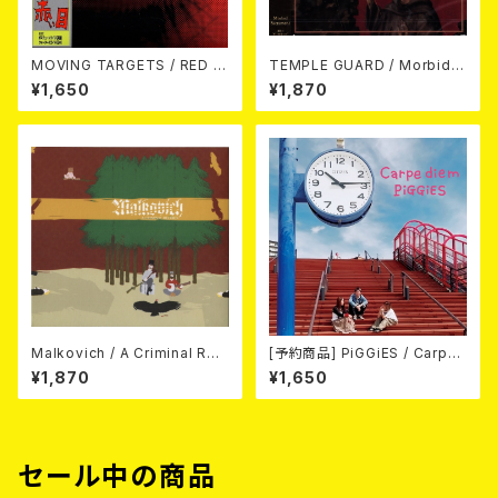
MOVING TARGETS / RED E
TEMPLE GUARD / Morbid S
YES CD
acrament CD
¥1,650
¥1,870
Malkovich / A Criminal Rec
[予約商品] PiGGiES / Carpe
ord CD
diem (CD) 2026年8月12日リ
¥1,870
¥1,650
リース予定
セール中の商品