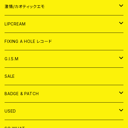
JAPAN
激情/カオティックエモ
CD
WORLD
JAPAN
LIPCREAM
ANALOG
CD
CD
WORLD
CD
FIXING A HOLE レコード
ANALOG
ANALOG
CD
アナログ
G.I.S.M
ANALOG
DVD
CD
SALE
T-shirt & WEAR
ANALOG
BADGE & PATCH
T-SHIRT & WEAR
BADGE
USED