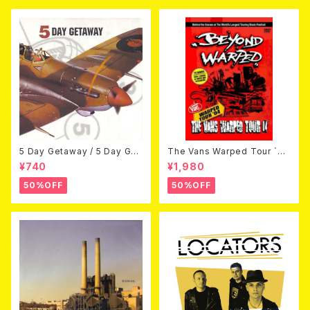
5 Day Getaway / 5 Day Get
The Vans Warped Tour `04
away (CDEP)
Beyond Warped (国内盤DV
¥740
¥1,980
D)
50%OFF
50%OFF