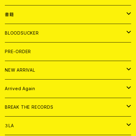
７EP
WORLD
JAPAN
書籍
LP
7EP
T-shirt
WORLD
MAGAZINE
BLOODSUCKER
FLEXI
LP
HOOD
T-shirt
BOLLOCKS
写真集 (PHOTOBOOK)
CD
PRE-ORDER
10インチ
その他
HOOD
EL ZINE
アナログ
NEW ARRIVAL
その他
DOLL MAGAZINE (USED)
アパレル
CD
Arrived Again
書籍
アナログ
CD
BREAK THE RECORDS
DIGITAL CONTENTS
アナログ
CD
３LA