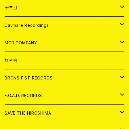
ANALOG
CD
十三月
アパレル
ANALOG
CD
Daymare Recordings
ANALOG
CD
MCR COMPANY
ANALOG
CD
想考舎
アパレル
BRONS FIST RECORDS
ANALOG
CD
F.O.A.D. RECORDS
ANALOG
CD
SAVE THE HIROSHIMA