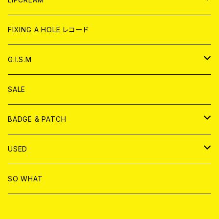
ANALOG
CD
CD
WORLD
CD
FIXING A HOLE レコード
ANALOG
ANALOG
CD
アナログ
G.I.S.M
ANALOG
DVD
CD
SALE
T-shirt & WEAR
ANALOG
BADGE & PATCH
T-SHIRT & WEAR
BADGE
USED
DVD
PATCH
書籍
SO WHAT
カセットテープ
CD