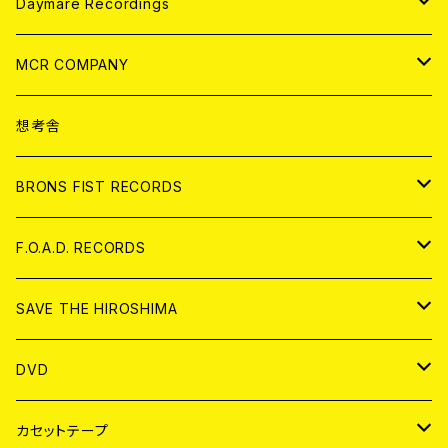
アパレル
ANALOG
CD
Daymare Recordings
ANALOG
CD
MCR COMPANY
ANALOG
CD
想考舎
アパレル
BRONS FIST RECORDS
ANALOG
CD
F.O.A.D. RECORDS
ANALOG
CD
SAVE THE HIROSHIMA
ANALOG
アパレル
DVD
BADGE
JAPAN
カセットテープ