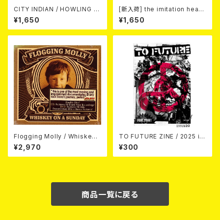
CITY INDIAN / HOWLING O
[新入荷] the imitation heart
N FIRE (CD)
s / City Lights Neon Heart
¥1,650
¥1,650
(7"EP)
Flogging Molly / Whiskey
TO FUTURE ZINE / 2025 is
On A Sunday (DVD＋CD)
sue 20 (zine)
¥2,970
¥300
商品一覧に戻る