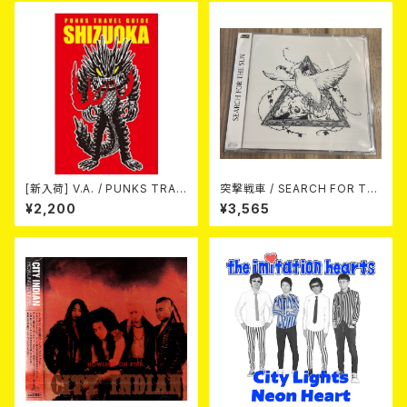
[新入荷] V.A. / PUNKS TRAV
突撃戦車 / SEARCH FOR TH
EL GUIDE SHIZUOKA (CD)
E SUN（CD+Tシャツ）
¥2,200
¥3,565