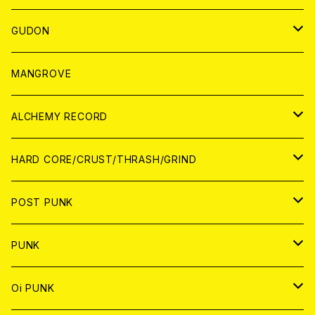
WORLD
JAPAN
GUDON
WORLD
アパレル
MANGROVE
PATCH
ALCHEMY RECORD
アナログ
CD
HARD CORE/CRUST/THRASH/GRIND
DIGITAL CONTENTS
ANALOG
JAPAN
POST PUNK
CD
WORLD
CD
PUNK
ANALOG
CD
JAPAN
ANALOG
JAPAN
Oi PUNK