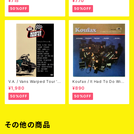
¥715
¥770
50%OFF
50%OFF
V.A. / Vans Warped Tour '0
Koufax / It Had To Do With
3 (DVD)
Love (CD)
¥1,980
¥890
50%OFF
50%OFF
その他の商品