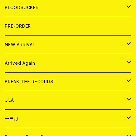
LP
7EP
T-shirt
WORLD
MAGAZINE
BLOODSUCKER
FLEXI
LP
HOOD
T-shirt
BOLLOCKS
写真集 (PHOTOBOOK)
CD
PRE-ORDER
10インチ
その他
HOOD
EL ZINE
アナログ
NEW ARRIVAL
その他
DOLL MAGAZINE (USED)
アパレル
CD
Arrived Again
書籍
アナログ
CD
BREAK THE RECORDS
DIGITAL CONTENTS
アナログ
CD
３LA
ANALOG
CD
十三月