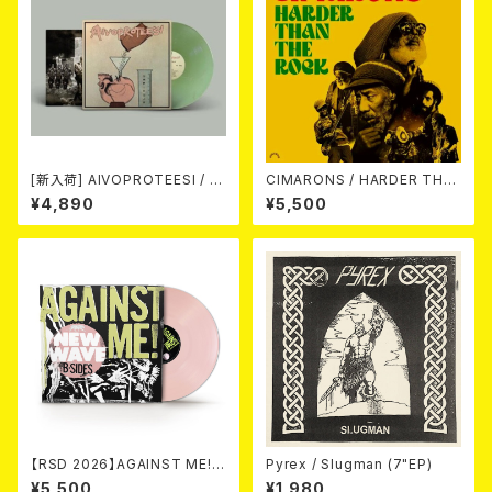
[新入荷] AIVOPROTEESI / U
CIMARONS / HARDER THA
MPIKUJA (LP / LTD.100 DIE
N THE ROCK LP
¥4,890
¥5,500
-HARD COKE BOTTLE GRE
EN VINYL) (ITA / F.O.A.D.)
【RSD 2026】AGAINST ME! /
Pyrex / Slugman (7"EP)
NEW WAVE B-SIDES [RSD V
¥5,500
¥1,980