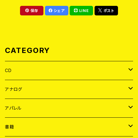
保存
シェア
LINE
ポスト
CATEGORY
CD
JAPAN
アナログ
WORLD
JAPAN
アパレル
７EP
WORLD
JAPAN
書籍