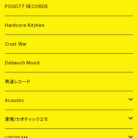
POGO77 RECORDS
Hardcore Kitchen
Crust War
Debauch Mood
男道レコード
Acoustic
JAPAN
激情/カオティックエモ
CD
WORLD
JAPAN
LIPCREAM