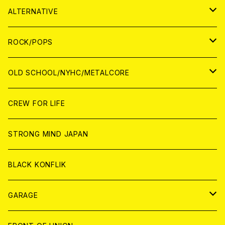
CASSETTE TAPE
ANALOG
WORLD
JAPAN
CD
WORLD
JAPAN
ALTERNATIVE
WORLD
ANALOG
CD
CD
WOLRD
JAPAN
ROCK/POPS
ANALOG
ANALOG
CD
CD
WORLD
JAPAN
OLD SCHOOL/NYHC/METALCORE
ANALOG
ANALOG
CD
CD
WORLD
JAPAN
CREW FOR LIFE
ANALOG
ANALOG
CD
CD
WORLD
STRONG MIND JAPAN
ANALOG
ANALOG
CD
BLACK KONFLIK
ANALOG
GARAGE