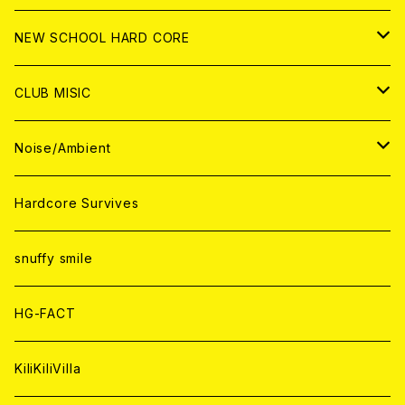
CD
ANALOG
CD
CD
WORLD
JAPAN
NEW SCHOOL HARD CORE
ANALOG
ANALOG
CD
CD
WORLD
JAPAN
CLUB MISIC
ANALOG
ANALOG
CD
CD
WORLD
JAPAN
Noise/Ambient
ANALOG
ANALOG
CD
CD
WORLD
JAPAN
Hardcore Survives
ANALOG
ANALOG
CD
CD
WORLD
snuffy smile
ANALOG
ANALOG
CD
HG-FACT
ANALOG
KiliKiliVilla