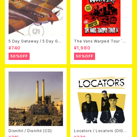
5 Day Getaway / 5 Day Get
The Vans Warped Tour `04
away (CDEP)
Beyond Warped (国内盤DV
¥740
¥1,980
D)
50%OFF
50%OFF
Disnihil / Disnihil (CD)
Locators / Locators (DIGPA
CK CD)