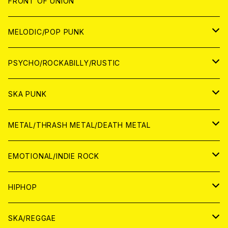
JAPAN
FRONT OF UNION
アナログ
WORLD
MELODIC/POP PUNK
CD
アナログ
JAPAN
PSYCHO/ROCKABILLY/RUSTIC
CD
CD
WORLD
JAPAN
SKA PUNK
ANALOG
CD
CD
WORLD
JAPAN
METAL/THRASH METAL/DEATH METAL
ANALOG
ANALOG
CD
CD
WORLD
JAPAN
EMOTIONAL/INDIE ROCK
ANALOG
ANALOG
CD
CD
WORLD
JAPAN
HIPHOP
ANALOG
ANALOG
ANALOG
CD
WORLD
JAPAN
SKA/REGGAE