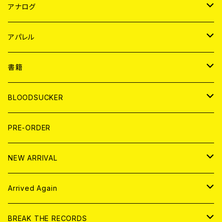
JAPAN
アナログ
WORLD
JAPAN
アパレル
７EP
WORLD
JAPAN
書籍
LP
7EP
T-shirt
WORLD
MAGAZINE
BLOODSUCKER
FLEXI
LP
HOOD
T-shirt
BOLLOCKS
写真集 (PHOTOBOOK)
CD
PRE-ORDER
10インチ
その他
HOOD
EL ZINE
アナログ
NEW ARRIVAL
その他
DOLL MAGAZINE (USED)
アパレル
CD
Arrived Again
書籍
アナログ
CD
BREAK THE RECORDS