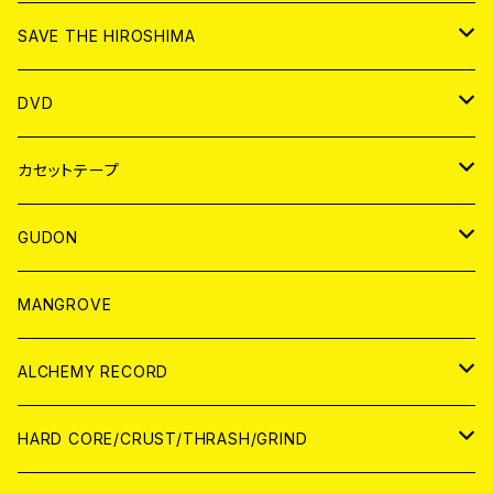
ANALOG
CD
SAVE THE HIROSHIMA
ANALOG
アパレル
DVD
BADGE
JAPAN
カセットテープ
WORLD
JAPAN
GUDON
WORLD
アパレル
MANGROVE
PATCH
ALCHEMY RECORD
アナログ
CD
HARD CORE/CRUST/THRASH/GRIND