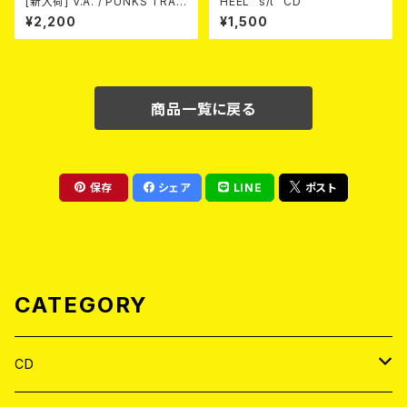
[新入荷] V.A. / PUNKS TRAV
HEEL "s/t" CD
EL GUIDE SHIZUOKA (カセッ
¥2,200
¥1,500
ト)
商品一覧に戻る
保存
シェア
LINE
ポスト
CATEGORY
CD