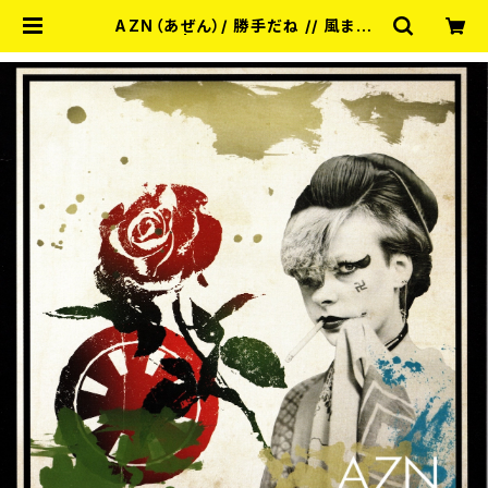
AZN（あぜん）/ 勝手だね // 風まか
せ 7EP | RECORD SHOP MISE
RY