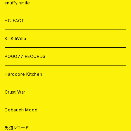
ANALOG
ANALOG
CD
CD
WORLD
snuffy smile
ANALOG
ANALOG
CD
HG-FACT
ANALOG
KiliKiliVilla
POGO77 RECORDS
Hardcore Kitchen
Crust War
Debauch Mood
男道レコード