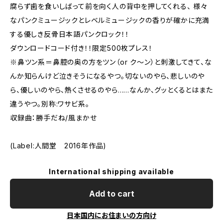
腐らず歯を食いしばって前を向く人の背中を押してくれる、 様々
なパンクミュージックとレベルミュージックの香りが確かに充満
する優しき反骨日本語パンクロック！！
ダウンロードコード付き！！限定500枚プレス！
※鼻ツン系＝鼻腔の奥の方をツン（or ク～ン）と刺激してきて、な
んか知らんけど泣きそうになるやつ。切ないのやら、悲しいのや
ら、優しいのやら、熱くさせるのやら……なんか、グッとくるとはまた
違うやつ。別称:ワサビ系。
収録曲：勝手だね/風まかせ
(Label:人間堂 2016年作品)
International shipping available
Add to cart
日本国内にお住まいの方向け