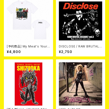
[予約商品] My Meat's Your
DISCLOSE / RAW BRUTAL
Poison -あんたにゃ毒でもオイ
ASSAULT Vol.3 : DISCOGR
¥4,800
¥2,750
ラにゃ薬- (WHITE) 熊本地震
APHY 1999-2002 (2xCD)
復興支援T-shirt (XXL & XXX
L) 2026年8月末～9月頭発売
予定！