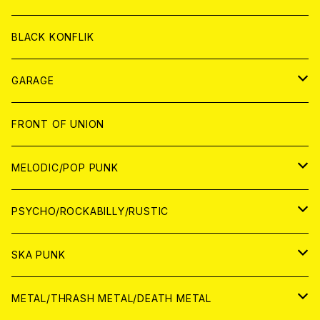
ANALOG
ANALOG
CD
BLACK KONFLIK
ANALOG
GARAGE
JAPAN
FRONT OF UNION
アナログ
WORLD
MELODIC/POP PUNK
CD
アナログ
JAPAN
PSYCHO/ROCKABILLY/RUSTIC
CD
CD
WORLD
JAPAN
SKA PUNK
ANALOG
CD
CD
WORLD
JAPAN
METAL/THRASH METAL/DEATH METAL