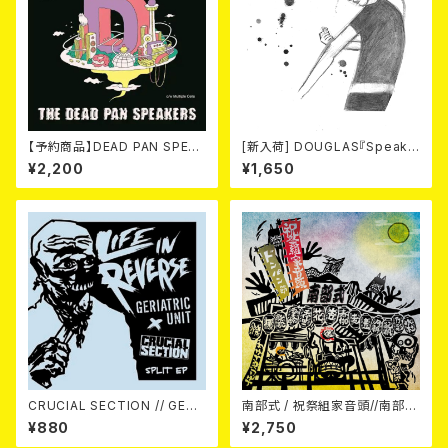
【予約商品】DEAD PAN SPEAK
[新入荷] DOUGLAS『Speak
ERS / New Life (7") 【7月8
Out Face』 (7"EP)
¥2,200
¥1,650
日発売】
CRUCIAL SECTION // GERI
南部式 / 祝祭組家音頭//南部式
ATRIC UNIT / Life In Rever
ドンパン節 7EP
¥880
¥2,750
se (split) 7EP