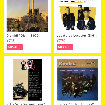
Disnihil / Disnihil (CD)
Locators / Locators (DIGPA
CK CD)
¥715
¥770
50%OFF
50%OFF
V.A. / Vans Warped Tour '0
Koufax / It Had To Do With