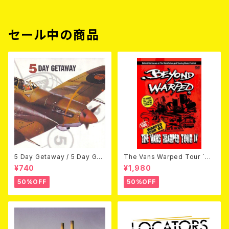
セール中の商品
5 Day Getaway / 5 Day Get
The Vans Warped Tour `04
away (CDEP)
Beyond Warped (国内盤DV
¥740
¥1,980
D)
50%OFF
50%OFF