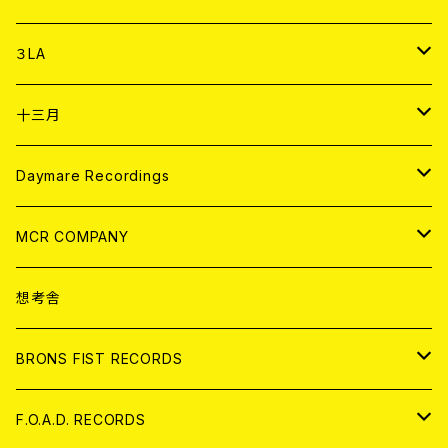
DIGITAL CONTENTS
アナログ
CD
３LA
ANALOG
CD
十三月
アパレル
ANALOG
CD
Daymare Recordings
ANALOG
CD
MCR COMPANY
ANALOG
CD
想考舎
アパレル
BRONS FIST RECORDS
ANALOG
CD
F.O.A.D. RECORDS