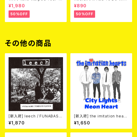
3 (DVD)
Love (CD)
¥1,980
¥890
50%OFF
50%OFF
その他の商品
[新入荷] leech / FUNABASHI
[新入荷] the imitation heart
POWERVIOLENCE (CD)
s / City Lights Neon Heart
¥1,870
¥1,650
(7"EP)