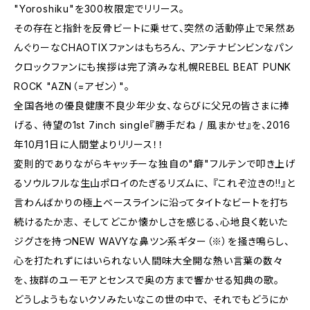
"Yoroshiku"を300枚限定でリリース。
その存在と指針を反骨ビートに乗せて、突然の活動停止で呆然あ
んぐりーなCHAOTIXファンはもちろん、 アンテナビンビンなパン
クロックファンにも挨拶は完了済みな札幌REBEL BEAT PUNK
ROCK "AZN（=アゼン）"。
全国各地の優良健康不良少年少女、ならびに父兄の皆さまに捧
げる、 待望の1st 7inch single『勝手だね / 風まかせ』を、2016
年10月1日に人間堂よりリリース！！
変則的でありながらキャッチーな独自の"癖"フルテンで叩き上げ
るソウルフルな生山ポロイのたぎるリズムに、 『これぞ泣きの!!』と
言わんばかりの極上ベースラインに沿ってタイトなビートを打ち
続けるたか志、 そしてどこか懐かしさを感じる、心地良く乾いた
ジグさを持つNEW WAVYな鼻ツン系ギター（※）を掻き鳴らし、
心を打たれずにはいられない人間味大全開な熱い言葉の数々
を、抜群のユーモアとセンスで奥の方まで響かせる知典の歌。
どうしようもないクソみたいなこの世の中で、 それでもどうにか