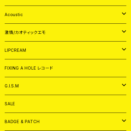
Acoustic
JAPAN
激情/カオティックエモ
CD
WORLD
JAPAN
LIPCREAM
ANALOG
CD
CD
WORLD
CD
FIXING A HOLE レコード
ANALOG
ANALOG
CD
アナログ
G.I.S.M
ANALOG
DVD
CD
SALE
T-shirt & WEAR
ANALOG
BADGE & PATCH