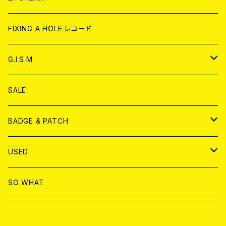
ANALOG
CD
CD
WORLD
CD
FIXING A HOLE レコード
ANALOG
ANALOG
CD
アナログ
G.I.S.M
ANALOG
DVD
CD
SALE
T-shirt & WEAR
ANALOG
BADGE & PATCH
T-SHIRT & WEAR
BADGE
USED
DVD
PATCH
書籍
SO WHAT
カセットテープ
CD