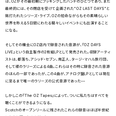
は、OZがその最初期にブッキングしたバンドのひとつであり、また
最終的には、その閉店を受けて企画された"OZ LAST DAYS"と
銘打たれたシリーズ・ライブ、OZの短命ながらもその素晴らしい
世界を称える5日間にわたる騒々しいイベントにも出演すること
になる。
そしてその機会にOZ店内で録音された音源が、『OZ DAYS
LIVE』という自主製作の2枚組LPとして発売された。収録アーティ
ストは、都落ち、アシッド・セブン、南正人、タージ・マハル旅行団、
そして裸のラリーズによる4曲。これらはその時に録音された音源
のほんの一部であったが、この4曲が、アナログ盤LPとしては現在
に至るまで唯一のラリーズの公式音源であった––
しかしこの『The OZ Tapes』によって、ついに私たちはすべてを
聴くことができるようになる。
Scotchのオープンリールに残されたこれらの録音はほぼ半世紀