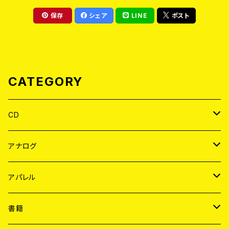
保存
シェア
LINE
ポスト
CATEGORY
CD
JAPAN
アナログ
WORLD
JAPAN
アパレル
７EP
WORLD
JAPAN
書籍