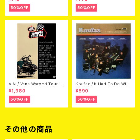
50%OFF
50%OFF
V.A. / Vans Warped Tour '0
Koufax / It Had To Do With
3 (DVD)
Love (CD)
¥1,980
¥890
50%OFF
50%OFF
その他の商品