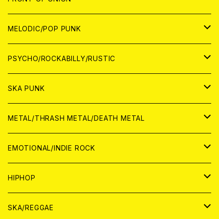
アナログ
WORLD
MELODIC/POP PUNK
CD
アナログ
JAPAN
PSYCHO/ROCKABILLY/RUSTIC
CD
CD
WORLD
JAPAN
SKA PUNK
ANALOG
CD
CD
WORLD
JAPAN
METAL/THRASH METAL/DEATH METAL
ANALOG
ANALOG
CD
CD
WORLD
JAPAN
EMOTIONAL/INDIE ROCK
ANALOG
ANALOG
CD
CD
WORLD
JAPAN
HIPHOP
ANALOG
ANALOG
ANALOG
CD
WORLD
JAPAN
SKA/REGGAE