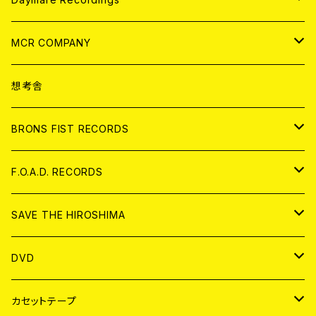
ANALOG
CD
MCR COMPANY
ANALOG
CD
想考舎
アパレル
BRONS FIST RECORDS
ANALOG
CD
F.O.A.D. RECORDS
ANALOG
CD
SAVE THE HIROSHIMA
ANALOG
アパレル
DVD
BADGE
JAPAN
カセットテープ