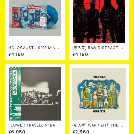
HOLOCAUST / 90'S MIND I
[新入荷] RAW DISTRACTIO
N YOUR MINDS (※LTD.150
NS / 奇しく燃える (LP)
¥4,180
¥4,180
SWIRL BLUE VINYL)
FLOWER TRAVELLIN' BAND
[新入荷] WAR / ZIT『 THE HE
/ MAKE UP 2LP
CK( 12") 』
¥6,050
¥2,960