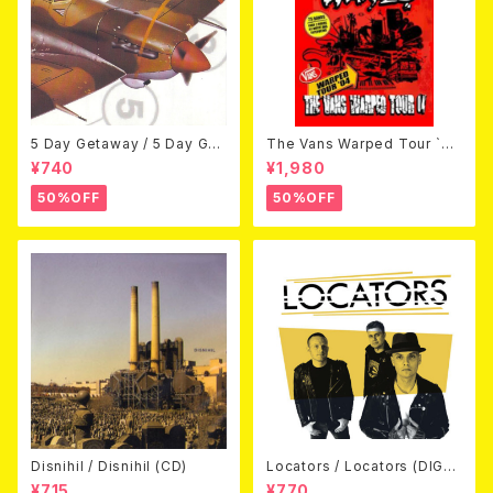
5 Day Getaway / 5 Day Get
The Vans Warped Tour `04
away (CDEP)
Beyond Warped (国内盤DV
¥740
¥1,980
D)
50%OFF
50%OFF
Disnihil / Disnihil (CD)
Locators / Locators (DIGPA
CK CD)
¥715
¥770