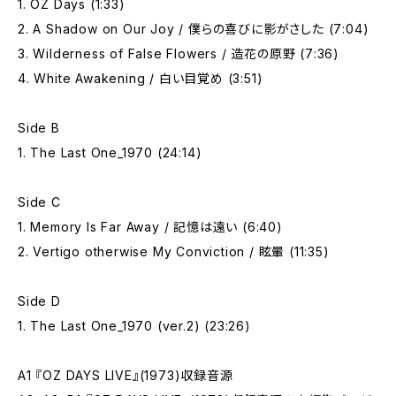
1. OZ Days (1:33)
2. A Shadow on Our Joy / 僕らの喜びに影がさした (7:04)
3. Wilderness of False Flowers / 造花の原野 (7:36)
4. White Awakening / 白い目覚め (3:51)
Side B
1. The Last One_1970 (24:14)
Side C
1. Memory Is Far Away / 記憶は遠い (6:40)
2. Vertigo otherwise My Conviction / 眩暈 (11:35)
Side D
1. The Last One_1970 (ver.2) (23:26)
A1 『OZ DAYS LIVE』(1973)収録音源