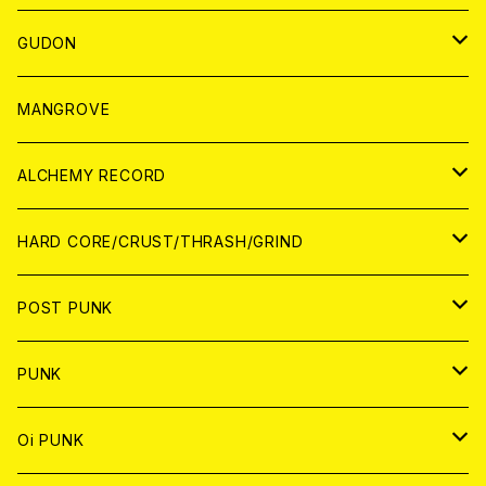
WORLD
JAPAN
GUDON
WORLD
アパレル
MANGROVE
PATCH
ALCHEMY RECORD
アナログ
CD
HARD CORE/CRUST/THRASH/GRIND
DIGITAL CONTENTS
ANALOG
JAPAN
POST PUNK
CD
WORLD
CD
PUNK
ANALOG
CD
JAPAN
ANALOG
JAPAN
Oi PUNK