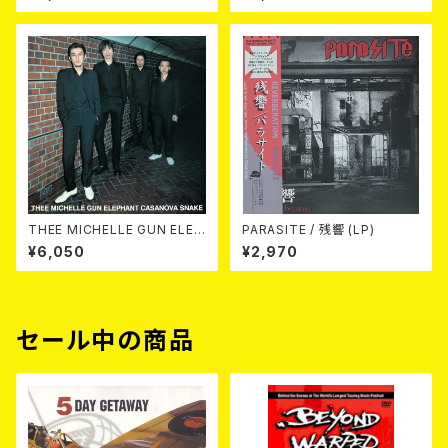
THEE MICHELLE GUN ELEP
PARASITE / 残響 (LP)
HANT / CASANOVA SNAKE
¥6,050
¥2,970
2LP
セール中の商品