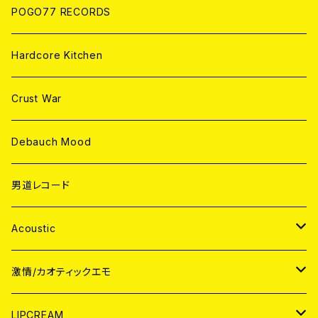
POGO77 RECORDS
Hardcore Kitchen
Crust War
Debauch Mood
男道レコード
Acoustic
JAPAN
激情/カオティックエモ
CD
WORLD
JAPAN
LIPCREAM