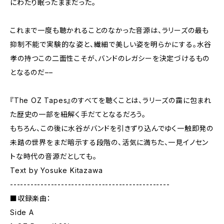
にわたり眠ったままだった。
これまで一度も聴かれることのなかった音源は、ラリーズの最も
抑制不能で実験的な姿と、繊細で美しい姿を明らかにする。水谷
孝の持つこの二面性こそが、バンドのレガシーを決定づけるもの
となるのだ––
『The OZ Tapes』のすべてを聴くことは、ラリーズの靄に包まれ
た歴史の一部を紐解く手だてとなるだろう。
もちろん、この後に水谷がバンドを引きずり込んでゆく一触即発の
未踏の世界をまだ暗示する段階の、活気に満ちた、一見イノセン
トな時代の音源だとしても。
Text by Yosuke Kitazawa
-----------------------------------------------
■収録楽曲：
Side A