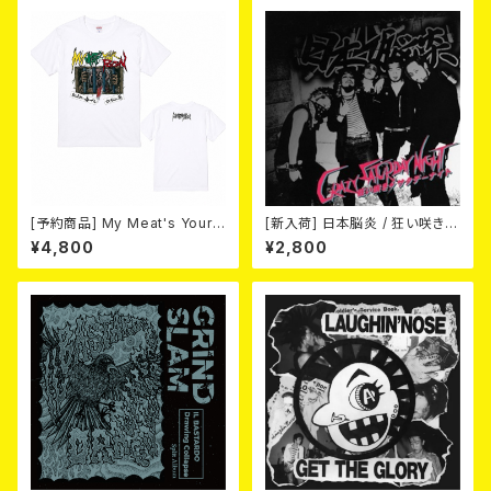
[予約商品] My Meat's Your
[新入荷] 日本脳炎 / 狂い咲きサ
Poison -あんたにゃ毒でもオイ
タデーナイト(CD)
¥4,800
¥2,800
ラにゃ薬- (WHITE) 熊本地震
復興支援T-shirt (XXL & XXX
L) 2026年8月末～9月頭発売
予定！