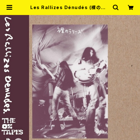
Les Rallizes Dénudés (裸のラリ
ーズ) / The OZ Tapes 2LP | RE
CORD SHOP MISERY