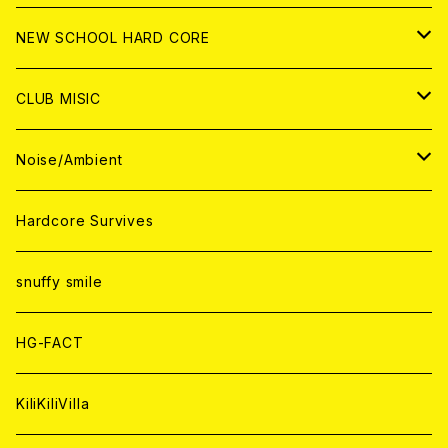
CD
ANALOG
CD
CD
WORLD
JAPAN
NEW SCHOOL HARD CORE
ANALOG
ANALOG
CD
CD
WORLD
JAPAN
CLUB MISIC
ANALOG
ANALOG
CD
CD
WORLD
JAPAN
Noise/Ambient
ANALOG
ANALOG
CD
CD
WORLD
JAPAN
Hardcore Survives
ANALOG
ANALOG
CD
CD
WORLD
snuffy smile
ANALOG
ANALOG
CD
HG-FACT
ANALOG
KiliKiliVilla