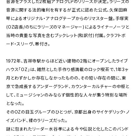
音源をプラスした2枚組アナログLPのリリースが決定。ラリーズの
音源に関する法的権利を有するが正式に認めた公式、久保田麻
琴によるオリジナル・アナログテープからのリマスター盤。手塚実
(OZ店長/のちにラリーズのマネージャー)によるライナーノーツと
当時の貴重な写真を含むブックレット(和訳付)付属。クラフトボ
ード・スリーヴ、帯付き。
1972年、吉祥寺駅からほど近い建物の2階にオープンしたライブ
ハウス「OZ」は、雑然とした手作り感満載のロック喫茶で、1年3ヶ
月とわずかしか存在しなかったものの、その短い存在の間に、東
京で急成長するアンダーグランド、カウンターカルチャーの中枢と
して、ミュージシャンのみならず個性的な人々が集う特別な場所
となった。
そのOZの目玉グループのひとつが、京都出身のサイケデリック・ノ
イズバンド、裸のラリーズだった。
謎に包まれたリーダー水谷孝による今や伝説と化したこのバンド