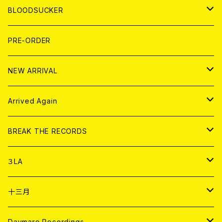
LP
7EP
T-shirt
WORLD
MAGAZINE
BLOODSUCKER
FLEXI
LP
HOOD
T-shirt
BOLLOCKS
写真集 (PHOTOBOOK)
CD
PRE-ORDER
10インチ
その他
HOOD
EL ZINE
アナログ
NEW ARRIVAL
その他
DOLL MAGAZINE (USED)
アパレル
CD
Arrived Again
書籍
アナログ
CD
BREAK THE RECORDS
DIGITAL CONTENTS
アナログ
CD
３LA
ANALOG
CD
十三月
アパレル
ANALOG
CD
Daymare Recordings