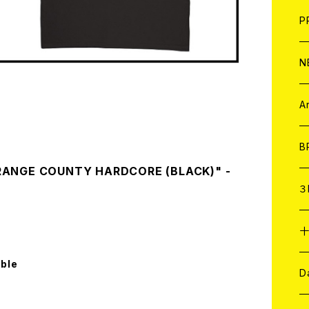
F
L
H
T-
B
写
C
P
1
そ
H
E
N
そ
D
ア
C
A
C
B
RANGE COUNTY HARDCORE (BLACK)" -
D
C
３
A
C
able
ア
A
C
D