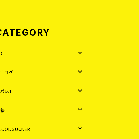
CATEGORY
D
APAN
アナログ
ORLD
APAN
パレル
EP
ORLD
APAN
書籍
P
EP
shirt
ORLD
AGAZINE
LOODSUCKER