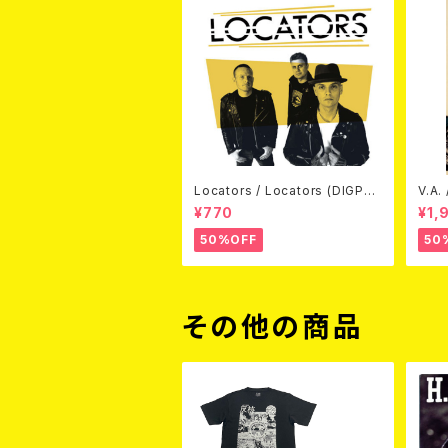
Locators / Locators (DIGPAC
V.A.
K CD)
(DV
¥770
¥1,
50%OFF
50
その他の商品