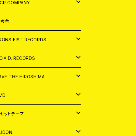
NALOG
D
CR COMPANY
NALOG
D
想考舎
パレル
RONS FIST RECORDS
NALOG
D
.O.A.D. RECORDS
NALOG
D
AVE THE HIROSHIMA
NALOG
パレル
VD
ADGE
APAN
セットテープ
ORLD
APAN
UDON