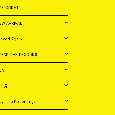
LEXI
P
OOD
shirt
OLLOCKS
真集 (PHOTOBOOK)
D
RE-ORDER
0インチ
の他
OOD
L ZINE
アナログ
EW ARRIVAL
の他
OLL MAGAZINE (USED)
パレル
D
rrived Again
書籍
アナログ
D
REAK THE RECORDS
IGITAL CONTENTS
アナログ
D
LA
NALOG
D
十三月
パレル
NALOG
D
aymare Recordings