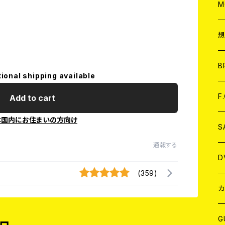
A
C
M
A
C
ア
B
tional shipping available
A
C
F
Add to cart
本国内にお住まいの方向け
A
C
S
通報する
A
ア
D
(359)
B
J
カ
W
J
G