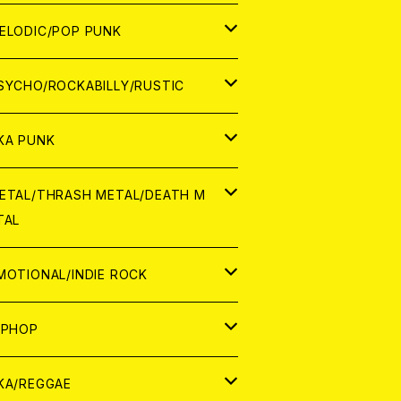
ナログ
ORLD
ELODIC/POP PUNK
D
ナログ
APAN
SYCHO/ROCKABILLY/RUSTIC
D
D
ORLD
APAN
KA PUNK
NALOG
D
D
ORLD
APAN
ETAL/THRASH METAL/DEATH M
TAL
NALOG
NALOG
D
D
ORLD
APAN
MOTIONAL/INDIE ROCK
NALOG
NALOG
D
D
ORLD
APAN
IPHOP
NALOG
NALOG
NALOG
D
ORLD
APAN
KA/REGGAE