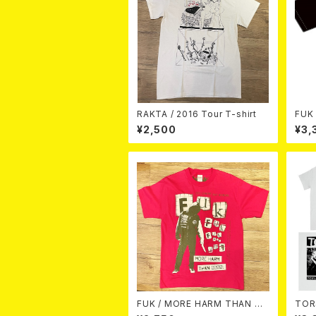
RAKTA / 2016 Tour T-shirt
FUK 
LVE
¥2,500
¥3,
FUK / MORE HARM THAN GO
TOR
OD(PINK) T-shirt
EAK 