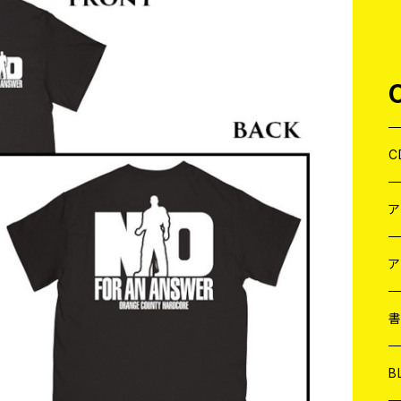
C
J
W
J
ア
７
W
J
L
7
T-
W
M
B