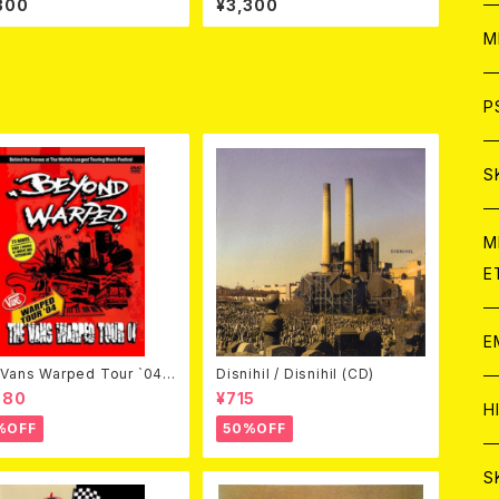
300
¥3,300
ア
W
M
C
ア
J
P
C
C
W
J
S
A
C
C
W
J
M
E
A
A
C
C
W
J
E
A
A
C
Vans Warped Tour `04
Disnihil / Disnihil (CD)
ond Warped (国内盤DVD)
980
¥715
C
W
J
H
%OFF
50%OFF
A
A
A
C
W
J
S