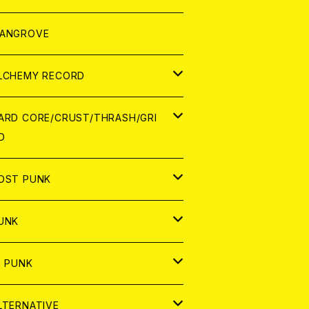
ORLD
パレル
ANGROVE
ATCH
LCHEMY RECORD
アナログ
D
ARD CORE/CRUST/THRASH/GRI
D
IGITAL CONTENTS
NALOG
APAN
OST PUNK
D
ORLD
D
UNK
NALOG
D
APAN
NALOG
APAN
i PUNK
ASSETTE TAPE
NALOG
ORLD
APAN
D
ORLD
APAN
LTERNATIVE