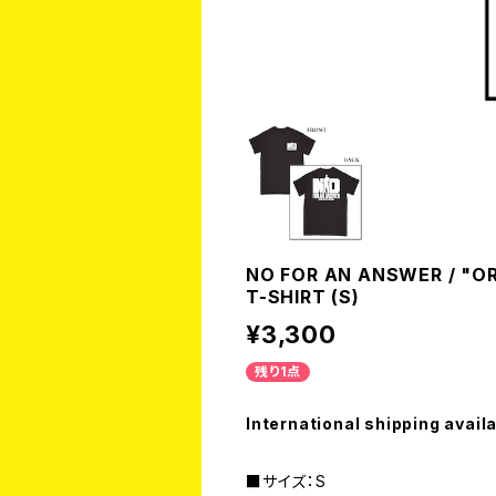
NO FOR AN ANSWER / "O
T-SHIRT (S)
¥3,300
残り1点
International shipping avail
■サイズ：S