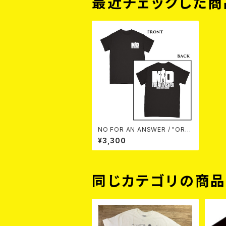
最近チェックした商
NO FOR AN ANSWER / "ORA
NGE COUNTY HARDCORE (B
¥3,300
LACK)" - T-SHIRT (S)
同じカテゴリの商