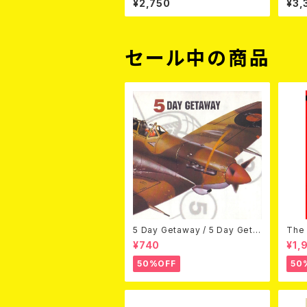
¥2,750
¥3,
セール中の商品
5 Day Getaway / 5 Day Geta
The 
way (CDEP)
Bey
¥740
¥1,
50%OFF
50