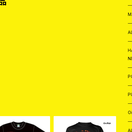
品
W
ア
M
P
A
C
H
N
D
A
J
P
C
W
C
P
品
A
C
J
A
J
O
C
A
W
J
C
W
J
A