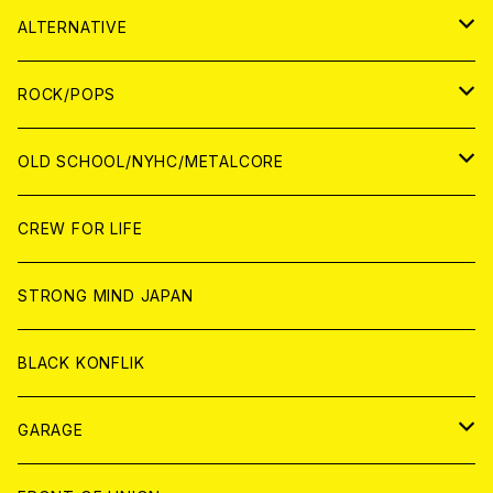
CASSETTE TAPE
ANALOG
WORLD
JAPAN
CD
WORLD
JAPAN
ALTERNATIVE
WORLD
ANALOG
CD
CD
WOLRD
JAPAN
ROCK/POPS
ANALOG
ANALOG
CD
CD
WORLD
JAPAN
OLD SCHOOL/NYHC/METALCORE
ANALOG
ANALOG
CD
CD
WORLD
JAPAN
CREW FOR LIFE
ANALOG
ANALOG
CD
CD
WORLD
STRONG MIND JAPAN
ANALOG
ANALOG
CD
BLACK KONFLIK
ANALOG
GARAGE