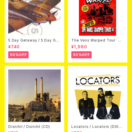
5 Day Getaway / 5 Day Get
The Vans Warped Tour `04
away (CDEP)
Beyond Warped (国内盤DV
¥740
¥1,980
D)
50%OFF
50%OFF
Disnihil / Disnihil (CD)
Locators / Locators (DIGPA
CK CD)