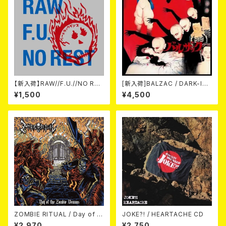
【新入荷】RAW//F.U.//NO RES
[新入荷]BALZAC / DARK-IS
T / 3way split EP ハード ラッ
M -20th Anniversary Comp
¥1,500
¥4,500
ク ダンス (CD)
ilation- (2CD)
ZOMBIE RITUAL / Day of th
JOKE?! / HEARTACHE CD
e Zombie Demons
¥2,970
¥2,750