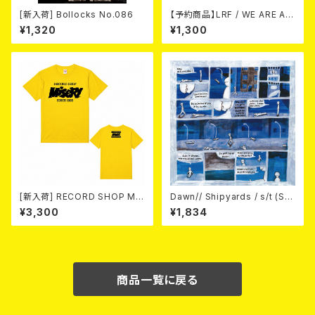
[新入荷] Bollocks No.086
【予約商品】LRF / WE ARE AL
READY DONE (CD) 【8月15日
¥1,320
¥1,300
発売】
[新入荷] RECORD SHOP MIS
Dawn// Shipyards / s/t (Spl
ERY / 33th anniversary T-s
it) LP＋CD
¥3,300
¥1,834
hirts (yellow ②)
商品一覧に戻る