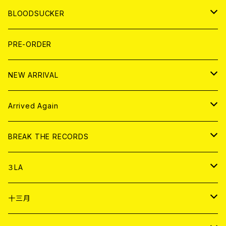
LP
7EP
T-shirt
WORLD
MAGAZINE
BLOODSUCKER
FLEXI
LP
HOOD
T-shirt
BOLLOCKS
写真集 (PHOTOBOOK)
CD
PRE-ORDER
10インチ
その他
HOOD
EL ZINE
アナログ
NEW ARRIVAL
その他
DOLL MAGAZINE (USED)
アパレル
CD
Arrived Again
書籍
アナログ
CD
BREAK THE RECORDS
DIGITAL CONTENTS
アナログ
CD
３LA
ANALOG
CD
十三月