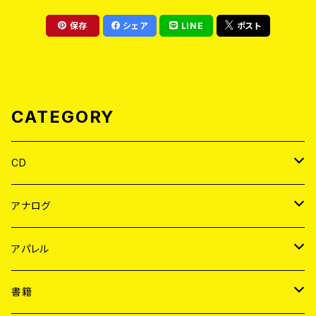
保存
シェア
LINE
ポスト
CATEGORY
CD
JAPAN
アナログ
WORLD
JAPAN
アパレル
７EP
WORLD
JAPAN
書籍