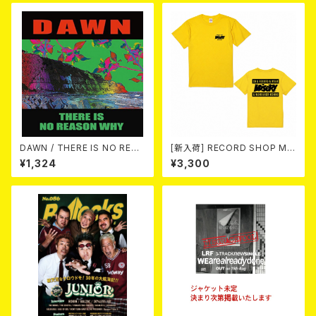
DAWN / THERE IS NO REAS
[新入荷] RECORD SHOP MIS
ON WHY 10"+DL-CODE
ERY / 33th anniversary T-s
¥1,324
¥3,300
hirts (yellow ①)