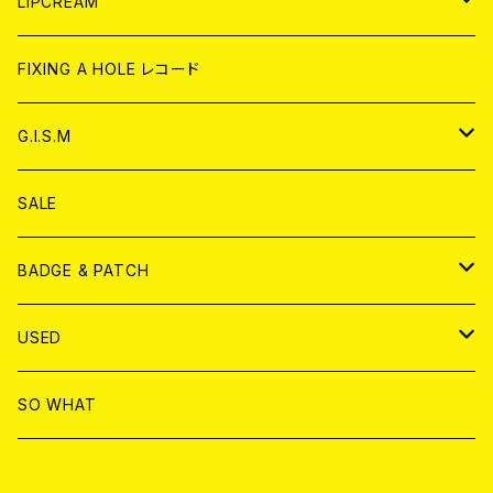
WORLD
JAPAN
LIPCREAM
ANALOG
CD
CD
WORLD
CD
FIXING A HOLE レコード
ANALOG
ANALOG
CD
アナログ
G.I.S.M
ANALOG
DVD
CD
SALE
T-shirt & WEAR
ANALOG
BADGE & PATCH
T-SHIRT & WEAR
BADGE
USED
DVD
PATCH
書籍
SO WHAT
カセットテープ
CD