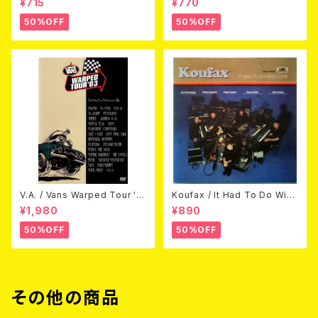
¥715
¥770
50%OFF
50%OFF
V.A. / Vans Warped Tour '0
Koufax / It Had To Do With
3 (DVD)
Love (CD)
¥1,980
¥890
50%OFF
50%OFF
その他の商品