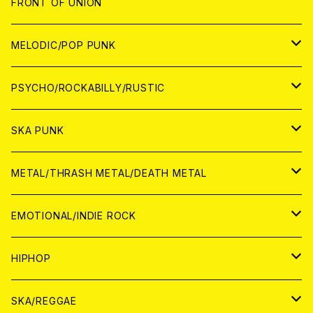
JAPAN
FRONT OF UNION
アナログ
WORLD
MELODIC/POP PUNK
CD
アナログ
JAPAN
PSYCHO/ROCKABILLY/RUSTIC
CD
CD
WORLD
JAPAN
SKA PUNK
ANALOG
CD
CD
WORLD
JAPAN
METAL/THRASH METAL/DEATH METAL
ANALOG
ANALOG
CD
CD
WORLD
JAPAN
EMOTIONAL/INDIE ROCK
ANALOG
ANALOG
CD
CD
WORLD
JAPAN
HIPHOP
ANALOG
ANALOG
ANALOG
CD
WORLD
JAPAN
SKA/REGGAE