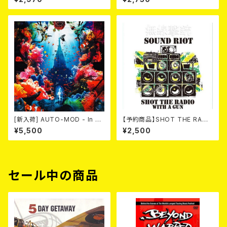
[新入荷] AUTO-MOD - In Th
【予約商品】SHOT THE RADI
e Wake Of KING AUTO-MO
O WITH A GUN / SOUND RI
¥5,500
¥2,500
D（CD+DVD/初回限定盤）
OT (CD)【8月８日発売】
セール中の商品