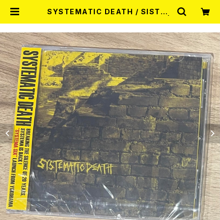
SYSTEMATIC DEATH / SISTEM
A-6（Annie's Full Swing) CD |
RECORD SHOP MISERY