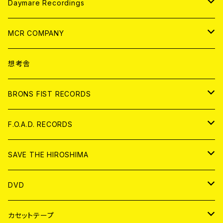
アパレル
ANALOG
CD
Daymare Recordings
ANALOG
CD
MCR COMPANY
ANALOG
CD
想考舎
アパレル
BRONS FIST RECORDS
ANALOG
CD
F.O.A.D. RECORDS
ANALOG
CD
SAVE THE HIROSHIMA
ANALOG
アパレル
DVD
BADGE
JAPAN
カセットテープ