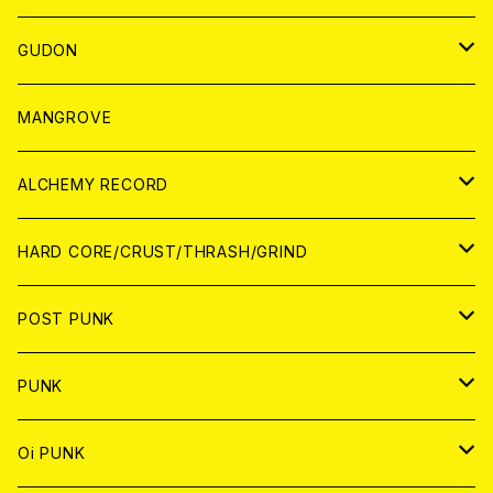
WORLD
JAPAN
GUDON
WORLD
アパレル
MANGROVE
PATCH
ALCHEMY RECORD
アナログ
CD
HARD CORE/CRUST/THRASH/GRIND
DIGITAL CONTENTS
ANALOG
JAPAN
POST PUNK
CD
WORLD
CD
PUNK
ANALOG
CD
JAPAN
ANALOG
JAPAN
Oi PUNK