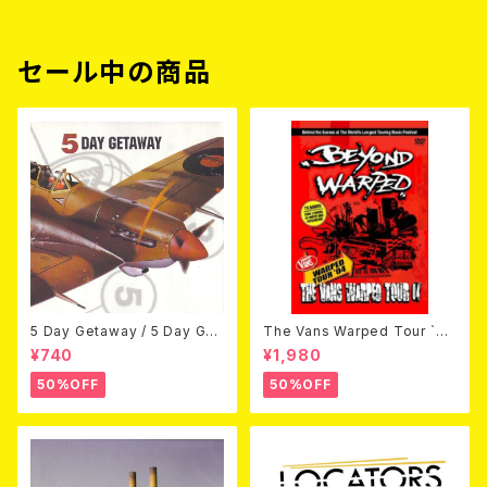
セール中の商品
5 Day Getaway / 5 Day Get
The Vans Warped Tour `04
away (CDEP)
Beyond Warped (国内盤DV
¥740
¥1,980
D)
50%OFF
50%OFF