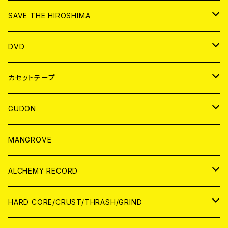
ANALOG
CD
SAVE THE HIROSHIMA
ANALOG
アパレル
DVD
BADGE
JAPAN
カセットテープ
WORLD
JAPAN
GUDON
WORLD
アパレル
MANGROVE
PATCH
ALCHEMY RECORD
アナログ
CD
HARD CORE/CRUST/THRASH/GRIND