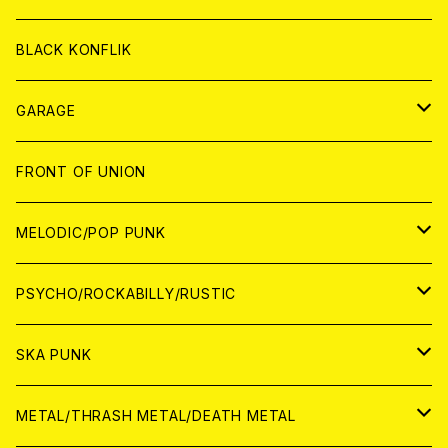
ANALOG
ANALOG
CD
BLACK KONFLIK
ANALOG
GARAGE
JAPAN
FRONT OF UNION
アナログ
WORLD
MELODIC/POP PUNK
CD
アナログ
JAPAN
PSYCHO/ROCKABILLY/RUSTIC
CD
CD
WORLD
JAPAN
SKA PUNK
ANALOG
CD
CD
WORLD
JAPAN
METAL/THRASH METAL/DEATH METAL