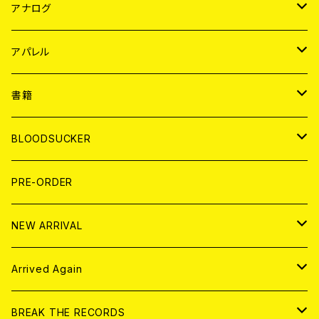
JAPAN
アナログ
WORLD
JAPAN
アパレル
７EP
WORLD
JAPAN
書籍
LP
7EP
T-shirt
WORLD
MAGAZINE
BLOODSUCKER
FLEXI
LP
HOOD
T-shirt
BOLLOCKS
写真集 (PHOTOBOOK)
CD
PRE-ORDER
10インチ
その他
HOOD
EL ZINE
アナログ
NEW ARRIVAL
その他
DOLL MAGAZINE (USED)
アパレル
CD
Arrived Again
書籍
アナログ
CD
BREAK THE RECORDS