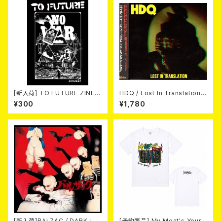
[新入荷] TO FUTURE ZINE 2
HDQ / Lost In Translation
026 issue 21 -NO WAR! NO
CD
¥300
¥1,780
HATE!- (ZINE)
[新入荷]BALZAC / DARK-IS
[予約商品] My Meat's Your