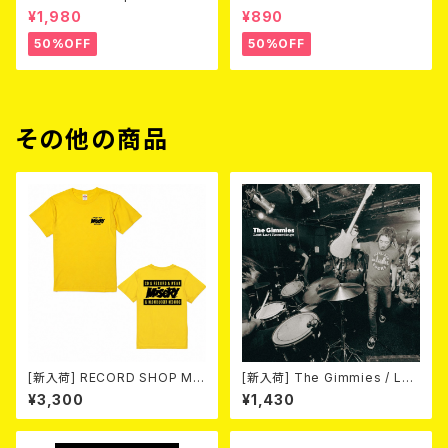
3 (DVD)
Love (CD)
¥1,980
¥890
50%OFF
50%OFF
その他の商品
[新入荷] RECORD SHOP MIS
[新入荷] The Gimmies / Los
ERY / 33th anniversary T-s
t Last Recordings (7")
¥3,300
¥1,430
hirts (yellow ①)