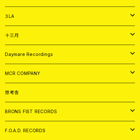
DIGITAL CONTENTS
アナログ
CD
３LA
ANALOG
CD
十三月
アパレル
ANALOG
CD
Daymare Recordings
ANALOG
CD
MCR COMPANY
ANALOG
CD
想考舎
アパレル
BRONS FIST RECORDS
ANALOG
CD
F.O.A.D. RECORDS