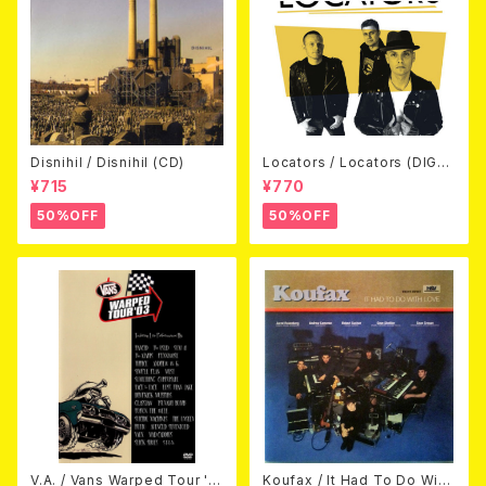
Disnihil / Disnihil (CD)
Locators / Locators (DIGPA
CK CD)
¥715
¥770
50%OFF
50%OFF
V.A. / Vans Warped Tour '0
Koufax / It Had To Do With