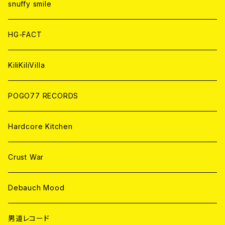
CD
CD
WORLD
snuffy smile
ANALOG
ANALOG
CD
HG-FACT
ANALOG
KiliKiliVilla
POGO77 RECORDS
Hardcore Kitchen
Crust War
Debauch Mood
男道レコード