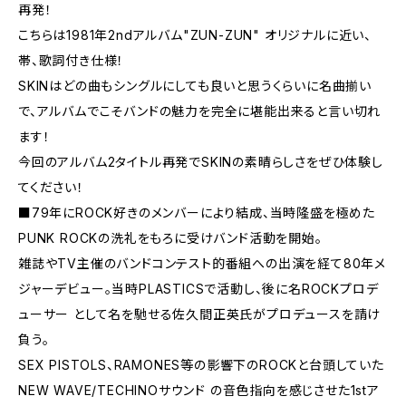
再発！
こちらは1981年2ndアルバム"ZUN-ZUN" オリジナルに近い、
帯、歌詞付き仕様！
SKINはどの曲もシングルにしても良いと思うくらいに名曲揃い
で、アルバムでこそバンドの魅力を完全に堪能出来ると言い切れ
ます！
今回のアルバム2タイトル再発でSKINの素晴らしさをぜひ体験し
てください！
■79年にROCK好きのメンバーにより結成、当時隆盛を極めた
PUNK ROCKの洗礼をもろに受けバンド活動を開始。
雑誌やTV主催のバンドコンテスト的番組への出演を経て80年メ
ジャーデビュー。当時PLASTICSで活動し、後に名ROCKプロデ
ューサー として名を馳せる佐久間正英氏がプロデュースを請け
負う。
SEX PISTOLS、RAMONES等の影響下のROCKと台頭していた
NEW WAVE/TECHINOサウンド の音色指向を感じさせた1stア