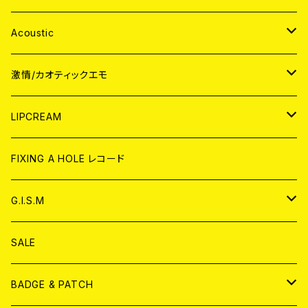
Acoustic
JAPAN
激情/カオティックエモ
CD
WORLD
JAPAN
LIPCREAM
ANALOG
CD
CD
WORLD
CD
FIXING A HOLE レコード
ANALOG
ANALOG
CD
アナログ
G.I.S.M
ANALOG
DVD
CD
SALE
T-shirt & WEAR
ANALOG
BADGE & PATCH