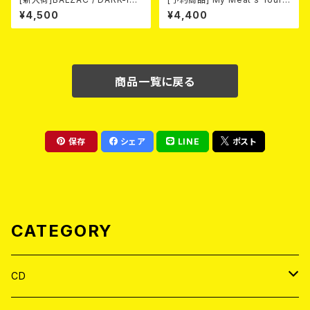
M -20th Anniversary Comp
Poison -あんたにゃ毒でもオイ
¥4,500
¥4,400
ilation- (2CD)
ラにゃ薬- (White) 熊本地震 復
興支援T-shirt 2026年8月末
～9月頭入荷！
商品一覧に戻る
保存
シェア
LINE
ポスト
CATEGORY
CD