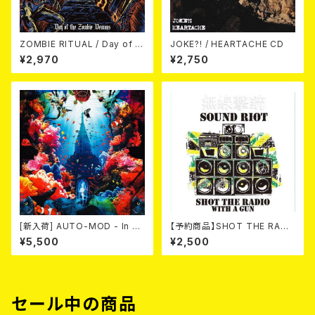
ZOMBIE RITUAL / Day of th
JOKE?! / HEARTACHE CD
e Zombie Demons
¥2,970
¥2,750
[新入荷] AUTO-MOD - In Th
【予約商品】SHOT THE RADI
e Wake Of KING AUTO-MO
O WITH A GUN / SOUND RI
¥5,500
¥2,500
D（CD+DVD/初回限定盤）
OT (CD)【8月８日発売】
セール中の商品