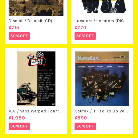
Disnihil / Disnihil (CD)
Locators / Locators (DIGPA
CK CD)
¥715
¥770
50%OFF
50%OFF
V.A. / Vans Warped Tour '0
Koufax / It Had To Do With
3 (DVD)
Love (CD)
¥1,980
¥890
50%OFF
50%OFF