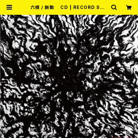
六根 / 脈動 CD | RECORD SHO
P MISERY