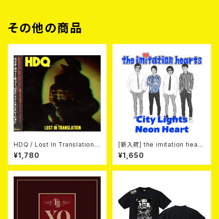
その他の商品
HDQ / Lost In Translation
[新入荷] the imitation heart
CD
s / City Lights Neon Heart
¥1,780
¥1,650
(7"EP)