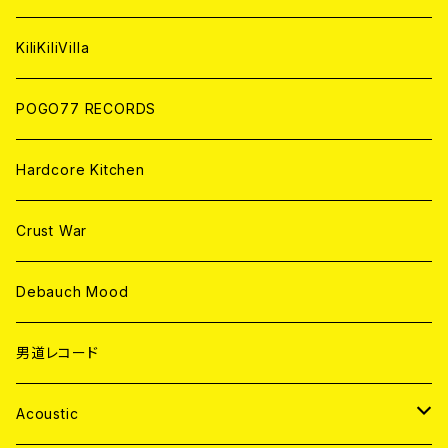
ANALOG
KiliKiliVilla
POGO77 RECORDS
Hardcore Kitchen
Crust War
Debauch Mood
男道レコード
Acoustic