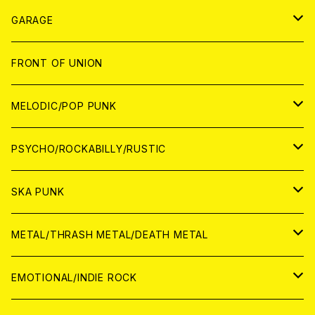
ANALOG
GARAGE
JAPAN
FRONT OF UNION
アナログ
WORLD
MELODIC/POP PUNK
CD
アナログ
JAPAN
PSYCHO/ROCKABILLY/RUSTIC
CD
CD
WORLD
JAPAN
SKA PUNK
ANALOG
CD
CD
WORLD
JAPAN
METAL/THRASH METAL/DEATH METAL
ANALOG
ANALOG
CD
CD
WORLD
JAPAN
EMOTIONAL/INDIE ROCK
ANALOG
ANALOG