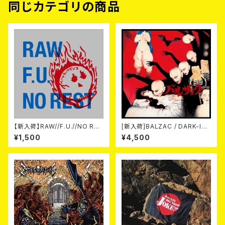
同じカテゴリの商品
【新入荷】RAW//F.U.//NO RES
[新入荷]BALZAC / DARK-IS
T / 3way split EP ハード ラッ
M -20th Anniversary Comp
¥1,500
¥4,500
ク ダンス (CD)
ilation- (2CD)