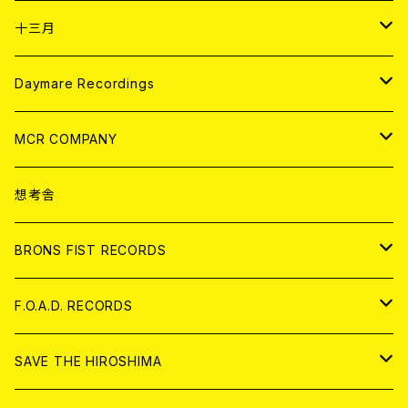
ANALOG
CD
十三月
アパレル
ANALOG
CD
Daymare Recordings
ANALOG
CD
MCR COMPANY
ANALOG
CD
想考舎
アパレル
BRONS FIST RECORDS
ANALOG
CD
F.O.A.D. RECORDS
ANALOG
CD
SAVE THE HIROSHIMA