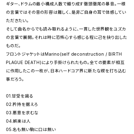
ギター、ドラムの最小構成人数で織り成す徹頭徹尾の暴音。一様
の言葉ではその音の形容は難しく、是非ご自身の耳で体感してい
ただきたい。
そして曲名からでも読み取れるように、一貫した世界観をユズカ
の言葉で展開。それは時に恐怖心すら感じる程に己を抉り出した
ものだ。
フロントジャケットはMarino(self deconstruction / BIRTH
PLAGUE DEATH)により手掛けられたもの。全ての要素が相互
に作用したこの一枚が、日本ハードコア界に新たな楔を打ち込む
事だろう。
01.甘受を識る
02.矜持を据えろ
03.悪意を求むな
04.娯楽は人
05.名も無い駒に口は無い