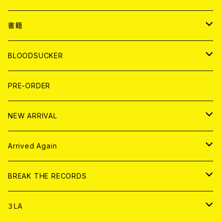
７EP
WORLD
JAPAN
書籍
LP
7EP
T-shirt
WORLD
MAGAZINE
BLOODSUCKER
FLEXI
LP
HOOD
T-shirt
BOLLOCKS
写真集 (PHOTOBOOK)
CD
PRE-ORDER
10インチ
その他
HOOD
EL ZINE
アナログ
NEW ARRIVAL
その他
DOLL MAGAZINE (USED)
アパレル
CD
Arrived Again
書籍
アナログ
CD
BREAK THE RECORDS
DIGITAL CONTENTS
アナログ
CD
３LA