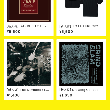
[新入荷] DJ KRUSH x ILL-B
[新入荷] TO FUTURE 2026
OSSTINO / XO (2CD)(限定
× MOBSTYLES Tee
¥5,500
¥5,500
盤)
[新入荷] The Gimmies / Los
[新入荷] Drawing Collaps
t Last Recordings (7")
e//IL BASTARDO / GRIND S
¥1,430
¥1,650
LAM (CD)