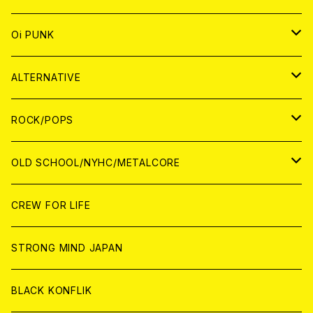
ANALOG
CD
JAPAN
ANALOG
JAPAN
Oi PUNK
CASSETTE TAPE
ANALOG
WORLD
JAPAN
CD
WORLD
JAPAN
ALTERNATIVE
WORLD
ANALOG
CD
CD
WOLRD
JAPAN
ROCK/POPS
ANALOG
ANALOG
CD
CD
WORLD
JAPAN
OLD SCHOOL/NYHC/METALCORE
ANALOG
ANALOG
CD
CD
WORLD
JAPAN
CREW FOR LIFE
ANALOG
ANALOG
CD
CD
WORLD
STRONG MIND JAPAN
ANALOG
ANALOG
CD
BLACK KONFLIK