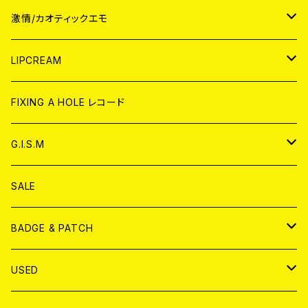
JAPAN
激情/カオティックエモ
CD
WORLD
JAPAN
LIPCREAM
ANALOG
CD
CD
WORLD
CD
FIXING A HOLE レコード
ANALOG
ANALOG
CD
アナログ
G.I.S.M
ANALOG
DVD
CD
SALE
T-shirt & WEAR
ANALOG
BADGE & PATCH
T-SHIRT & WEAR
BADGE
USED