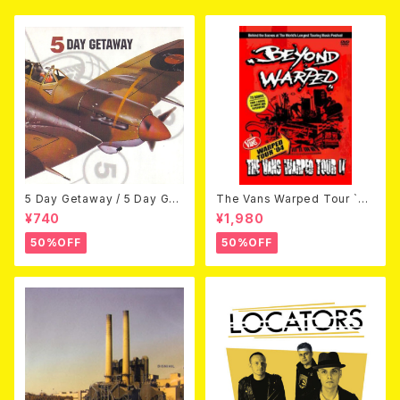
5 Day Getaway / 5 Day Get
The Vans Warped Tour `04
away (CDEP)
Beyond Warped (国内盤DV
¥740
¥1,980
D)
50%OFF
50%OFF