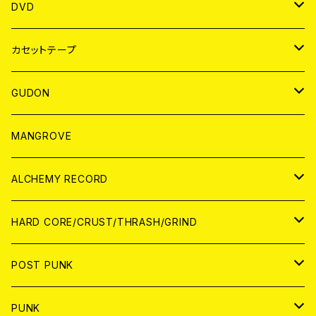
ANALOG
アパレル
DVD
BADGE
JAPAN
カセットテープ
WORLD
JAPAN
GUDON
WORLD
アパレル
MANGROVE
PATCH
ALCHEMY RECORD
アナログ
CD
HARD CORE/CRUST/THRASH/GRIND
DIGITAL CONTENTS
ANALOG
JAPAN
POST PUNK
CD
WORLD
CD
PUNK