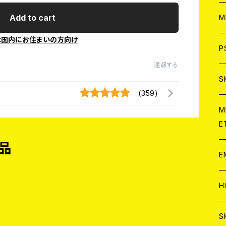
ア
W
Add to cart
M
本国内にお住まいの方向け
C
ア
J
P
通報する
C
C
W
J
S
(359)
A
C
C
W
J
M
E
A
A
C
C
W
品
J
E
A
A
C
C
W
J
H
A
A
A
C
W
J
S