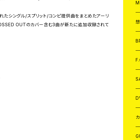
A
C
M
されたシングル/スプリット/コンピ提供曲をまとめたアーリ
A
C
OSSED OUTのカバー含む3曲が新たに追加収録されて
ア
B
A
C
F
n
A
C
S
A
ア
D
B
J
カ
W
J
G