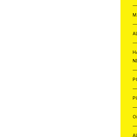
W
ア
M
P
A
C
H
N
D
A
J
P
C
W
C
P
A
C
J
A
J
O
C
A
W
J
C
W
J
A