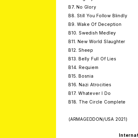
B7. No Glory
B8. Still You Follow Blindly
B9. Wake Of Deception
B10. Swedish Medley
B11. New World Slaughter
B12. Sheep
B13. Belly Full Of Lies
B14. Requiem
B15. Bosnia
B16. Nazi Atrocities
B17. Whatever I Do
B18. The Circle Complete
(ARMAGEDDON/USA 2021)
Interna