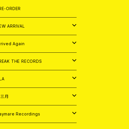
LEXI
P
OOD
shirt
OLLOCKS
真集 (PHOTOBOOK)
D
RE-ORDER
0インチ
の他
OOD
L ZINE
アナログ
EW ARRIVAL
の他
OLL MAGAZINE (USED)
パレル
D
rrived Again
書籍
アナログ
D
REAK THE RECORDS
IGITAL CONTENTS
アナログ
D
LA
NALOG
D
十三月
パレル
NALOG
D
aymare Recordings