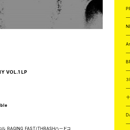
F
L
H
T-
B
写
C
P
1
そ
H
E
N
そ
D
ア
C
A
C
B
Y VOL.1 LP
D
C
３
A
C
able
ア
A
C
D
RAGING FAST/THRASHハードコ