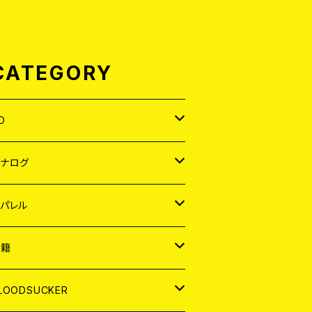
CATEGORY
D
APAN
アナログ
ORLD
APAN
パレル
EP
ORLD
APAN
書籍
P
EP
shirt
ORLD
AGAZINE
LOODSUCKER