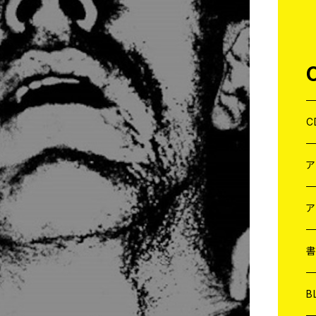
C
J
W
J
ア
７
W
J
L
7
T-
W
M
B