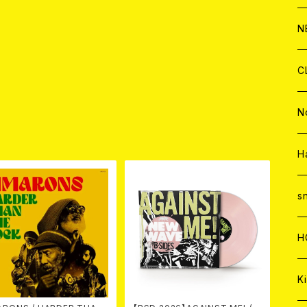
C
A
C
C
W
J
N
A
A
C
C
W
J
C
A
A
C
C
W
J
N
品
A
A
C
C
W
J
H
A
A
C
C
W
s
A
A
C
H
A
Ki