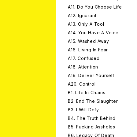
A11. Do You Choose Life
A12. Ignorant
A13. Only A Tool
A14. You Have A Voice
A15. Washed Away
A16. Living In Fear
A17. Confused
A18. Attention
A19. Deliver Yourself
A20. Control
B1. Life In Chains
B2. End The Slaughter
B3. I Will Defy
B4. The Truth Behind
B5. Fucking Assholes
B6. Legacy Of Death