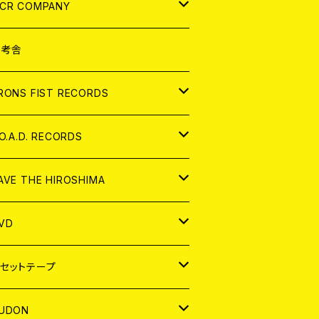
NALOG
D
CR COMPANY
NALOG
D
想考舎
パレル
RONS FIST RECORDS
NALOG
D
.O.A.D. RECORDS
NALOG
D
AVE THE HIROSHIMA
NALOG
パレル
VD
ADGE
APAN
セットテープ
ORLD
APAN
UDON