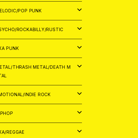
ナログ
ORLD
ELODIC/POP PUNK
D
ナログ
APAN
SYCHO/ROCKABILLY/RUSTIC
D
D
ORLD
APAN
KA PUNK
NALOG
D
D
ORLD
APAN
ETAL/THRASH METAL/DEATH M
TAL
NALOG
NALOG
D
D
ORLD
APAN
MOTIONAL/INDIE ROCK
NALOG
NALOG
D
D
ORLD
APAN
IPHOP
NALOG
NALOG
NALOG
D
ORLD
APAN
KA/REGGAE