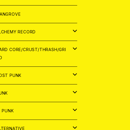
ORLD
パレル
ANGROVE
ATCH
LCHEMY RECORD
アナログ
D
ARD CORE/CRUST/THRASH/GRI
D
IGITAL CONTENTS
NALOG
APAN
OST PUNK
D
ORLD
D
UNK
NALOG
D
APAN
NALOG
APAN
i PUNK
ASSETTE TAPE
NALOG
ORLD
APAN
D
ORLD
APAN
LTERNATIVE