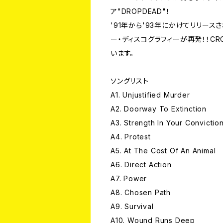
ア"DROPDEAD"！
'91年から'93年にかけてリリース
ー・ディスコグラフィーが再発！！CR
います。
ソングリスト
A1. Unjustified Murder
A2. Doorway To Extinction
A3. Strength In Your Convictio
A4. Protest
A5. At The Cost Of An Animal
A6. Direct Action
A7. Power
A8. Chosen Path
A9. Survival
A10. Wound Runs Deep