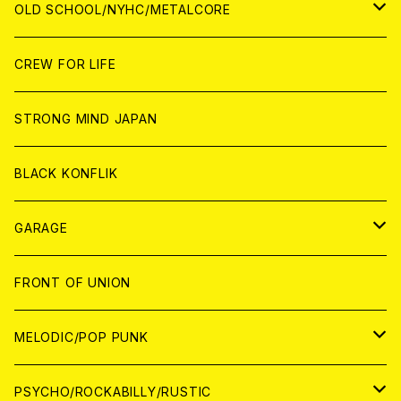
ANALOG
ANALOG
CD
CD
WORLD
JAPAN
OLD SCHOOL/NYHC/METALCORE
ANALOG
ANALOG
CD
CD
WORLD
JAPAN
CREW FOR LIFE
ANALOG
ANALOG
CD
CD
WORLD
STRONG MIND JAPAN
ANALOG
ANALOG
CD
BLACK KONFLIK
ANALOG
GARAGE
JAPAN
FRONT OF UNION
アナログ
WORLD
MELODIC/POP PUNK
CD
アナログ
JAPAN
PSYCHO/ROCKABILLY/RUSTIC