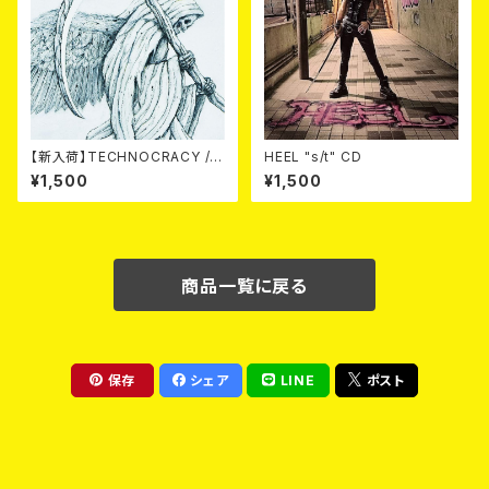
【新入荷】TECHNOCRACY /T
HEEL "s/t" CD
O HELL/THE END (7"EP)
¥1,500
¥1,500
商品一覧に戻る
保存
シェア
LINE
ポスト