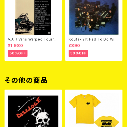
V.A. / Vans Warped Tour '0
Koufax / It Had To Do With
3 (DVD)
Love (CD)
¥1,980
¥890
50%OFF
50%OFF
その他の商品