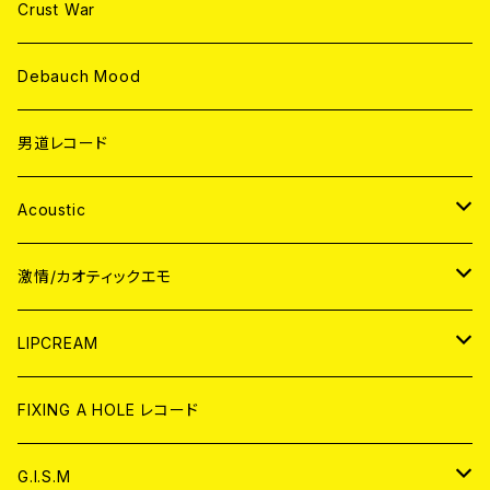
Crust War
Debauch Mood
男道レコード
Acoustic
JAPAN
激情/カオティックエモ
CD
WORLD
JAPAN
LIPCREAM
ANALOG
CD
CD
WORLD
CD
FIXING A HOLE レコード
ANALOG
ANALOG
CD
アナログ
G.I.S.M