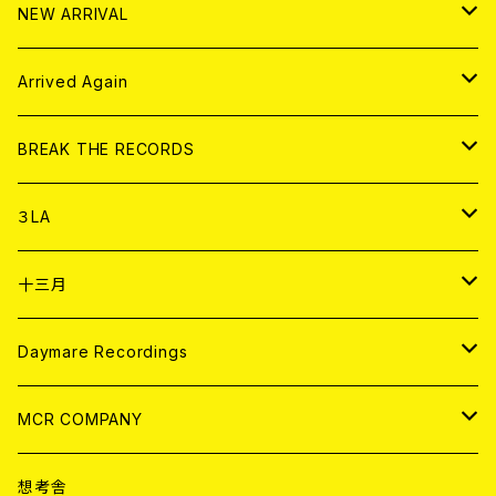
その他
HOOD
EL ZINE
アナログ
NEW ARRIVAL
その他
DOLL MAGAZINE (USED)
アパレル
CD
Arrived Again
書籍
アナログ
CD
BREAK THE RECORDS
DIGITAL CONTENTS
アナログ
CD
３LA
ANALOG
CD
十三月
アパレル
ANALOG
CD
Daymare Recordings
ANALOG
CD
MCR COMPANY
ANALOG
CD
想考舎