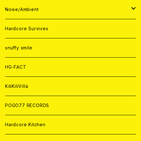
ANALOG
ANALOG
CD
CD
WORLD
JAPAN
Noise/Ambient
ANALOG
ANALOG
CD
CD
WORLD
JAPAN
Hardcore Survives
ANALOG
ANALOG
CD
CD
WORLD
snuffy smile
ANALOG
ANALOG
CD
HG-FACT
ANALOG
KiliKiliVilla
POGO77 RECORDS
Hardcore Kitchen