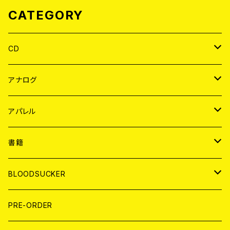
CATEGORY
CD
JAPAN
アナログ
WORLD
JAPAN
アパレル
７EP
WORLD
JAPAN
書籍
LP
7EP
T-shirt
WORLD
MAGAZINE
BLOODSUCKER
FLEXI
LP
HOOD
T-shirt
BOLLOCKS
写真集 (PHOTOBOOK)
CD
PRE-ORDER
10インチ