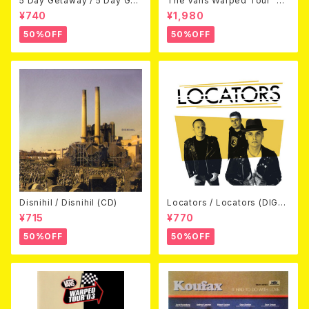
5 Day Getaway / 5 Day Get
The Vans Warped Tour `04
away (CDEP)
Beyond Warped (国内盤DV
¥740
¥1,980
D)
50%OFF
50%OFF
Disnihil / Disnihil (CD)
Locators / Locators (DIGPA
CK CD)
¥715
¥770
50%OFF
50%OFF