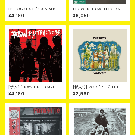
HOLOCAUST / 90'S MIND I
FLOWER TRAVELLIN' BAND
N YOUR MINDS (※LTD.150
/ MAKE UP 2LP
¥4,180
¥6,050
SWIRL BLUE VINYL)
[新入荷] RAW DISTRACTIO
[新入荷] WAR / ZIT『 THE HE
NS / 奇しく燃える (LP)
CK( 12") 』
¥4,180
¥2,960