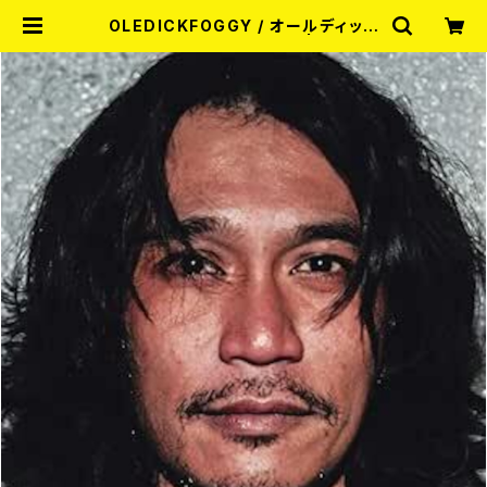
OLEDICKFOGGY / オールディック
フォギー名作撰 絶海篇 LP | RECOR
D SHOP MISERY