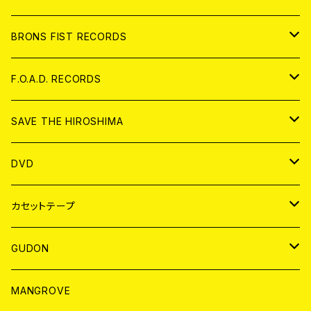
アパレル
BRONS FIST RECORDS
ANALOG
CD
F.O.A.D. RECORDS
ANALOG
CD
SAVE THE HIROSHIMA
ANALOG
アパレル
DVD
BADGE
JAPAN
カセットテープ
WORLD
JAPAN
GUDON
WORLD
アパレル
MANGROVE