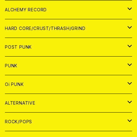
PATCH
ALCHEMY RECORD
アナログ
CD
HARD CORE/CRUST/THRASH/GRIND
DIGITAL CONTENTS
ANALOG
JAPAN
POST PUNK
CD
WORLD
CD
PUNK
ANALOG
CD
JAPAN
ANALOG
JAPAN
Oi PUNK
CASSETTE TAPE
ANALOG
WORLD
JAPAN
CD
WORLD
JAPAN
ALTERNATIVE
WORLD
ANALOG
CD
CD
WOLRD
JAPAN
ROCK/POPS