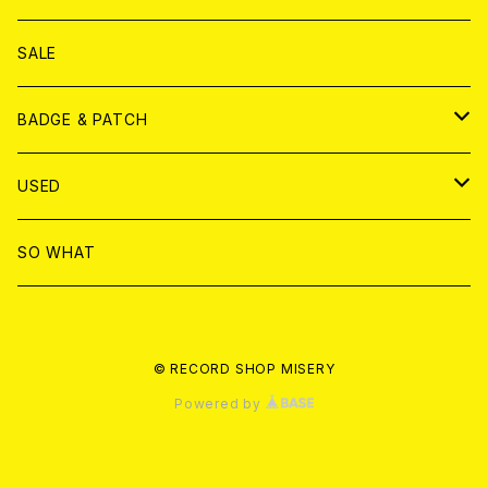
ANALOG
DVD
CD
SALE
T-shirt & WEAR
ANALOG
BADGE & PATCH
T-SHIRT & WEAR
BADGE
USED
DVD
PATCH
書籍
SO WHAT
カセットテープ
CD
© RECORD SHOP MISERY
書籍
ANALOG
Powered by