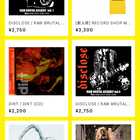
DISCLOSE / RAW BRUTAL
[新入荷] RECORD SHOP MIS
ASSAULT Vol.1 : DISCOGRA
ERY / 33th anniversary T-s
¥2,750
¥3,300
PHY 1992-1994 (2CD)
hirts (yellow ①)
DIRT / DIRT (CD)
DISCLOSE / RAW BRUTAL
ASSAULT Vol.4 : DISCOGR
¥2,200
¥2,750
APHY 2002-2007 (2xCD)