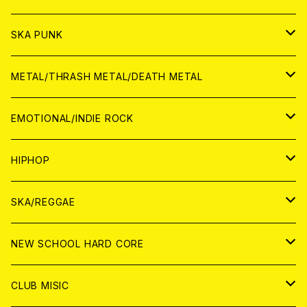
CD
CD
WORLD
JAPAN
SKA PUNK
ANALOG
CD
CD
WORLD
JAPAN
METAL/THRASH METAL/DEATH METAL
ANALOG
ANALOG
CD
CD
WORLD
JAPAN
EMOTIONAL/INDIE ROCK
ANALOG
ANALOG
CD
CD
WORLD
JAPAN
HIPHOP
ANALOG
ANALOG
ANALOG
CD
WORLD
JAPAN
SKA/REGGAE
CD
ANALOG
CD
CD
WORLD
JAPAN
NEW SCHOOL HARD CORE
ANALOG
ANALOG
CD
CD
WORLD
JAPAN
CLUB MISIC