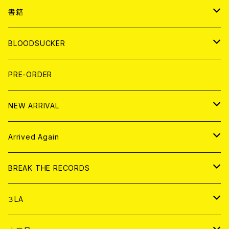
７EP
WORLD
JAPAN
書籍
LP
7EP
T-shirt
WORLD
MAGAZINE
BLOODSUCKER
FLEXI
LP
HOOD
T-shirt
BOLLOCKS
写真集 (PHOTOBOOK)
CD
PRE-ORDER
10インチ
その他
HOOD
EL ZINE
アナログ
NEW ARRIVAL
その他
DOLL MAGAZINE (USED)
アパレル
CD
Arrived Again
書籍
アナログ
CD
BREAK THE RECORDS
DIGITAL CONTENTS
アナログ
CD
３LA