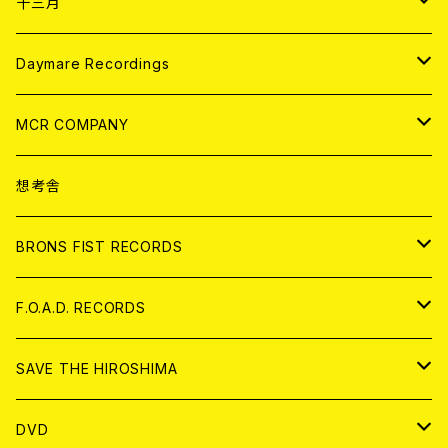
ANALOG
CD
十三月
アパレル
ANALOG
CD
Daymare Recordings
ANALOG
CD
MCR COMPANY
ANALOG
CD
想考舎
アパレル
BRONS FIST RECORDS
ANALOG
CD
F.O.A.D. RECORDS
ANALOG
CD
SAVE THE HIROSHIMA
ANALOG
アパレル
DVD