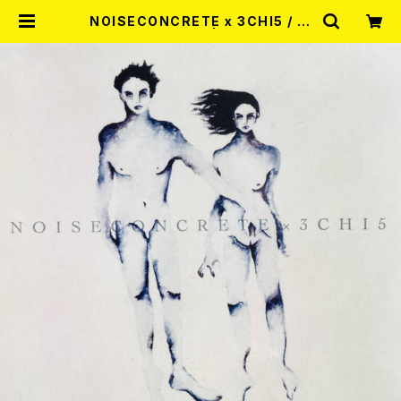
NOISECONCRETE x 3CHI5 / 小
さなモーメント CD | RECORD SH
OP MISERY