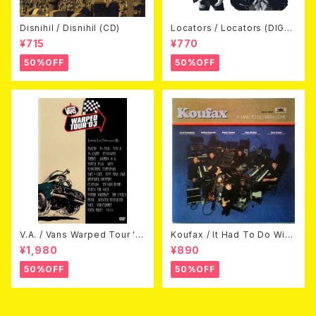
Disnihil / Disnihil (CD)
Locators / Locators (DIGPA
CK CD)
¥715
¥770
50%OFF
50%OFF
V.A. / Vans Warped Tour '0
Koufax / It Had To Do With
3 (DVD)
Love (CD)
¥1,980
¥890
50%OFF
50%OFF