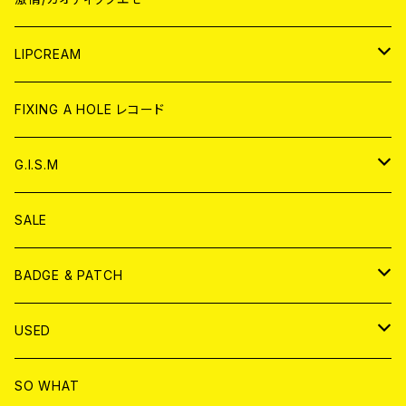
CD
WORLD
JAPAN
LIPCREAM
ANALOG
CD
CD
WORLD
CD
FIXING A HOLE レコード
ANALOG
ANALOG
CD
アナログ
G.I.S.M
ANALOG
DVD
CD
SALE
T-shirt & WEAR
ANALOG
BADGE & PATCH
T-SHIRT & WEAR
BADGE
USED
DVD
PATCH
書籍
SO WHAT