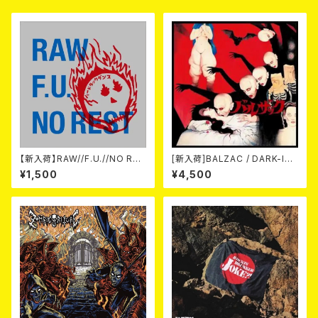
【新入荷】RAW//F.U.//NO RES
[新入荷]BALZAC / DARK-IS
T / 3way split EP ハード ラッ
M -20th Anniversary Comp
¥1,500
¥4,500
ク ダンス (CD)
ilation- (2CD)