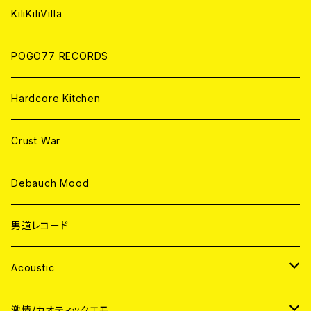
ANALOG
KiliKiliVilla
POGO77 RECORDS
Hardcore Kitchen
Crust War
Debauch Mood
男道レコード
Acoustic
JAPAN
激情/カオティックエモ