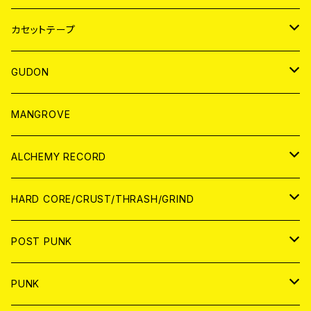
BADGE
JAPAN
カセットテープ
WORLD
JAPAN
GUDON
WORLD
アパレル
MANGROVE
PATCH
ALCHEMY RECORD
アナログ
CD
HARD CORE/CRUST/THRASH/GRIND
DIGITAL CONTENTS
ANALOG
JAPAN
POST PUNK
CD
WORLD
CD
PUNK