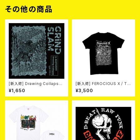
その他の商品
[新入荷] Drawing Collaps
[新入荷] FEROCIOUS X / T S
e//IL BASTARDO / GRIND S
HIRT
¥1,650
¥3,500
LAM (CD)