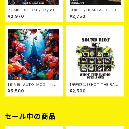
ZOMBIE RITUAL / Day of th
JOKE?! / HEARTACHE CD
e Zombie Demons
¥2,970
¥2,750
[新入荷] AUTO-MOD - In Th
【予約商品】SHOT THE RADI
e Wake Of KING AUTO-MO
O WITH A GUN / SOUND RI
¥5,500
¥2,500
D（CD+DVD/初回限定盤）
OT (CD)【8月８日発売】
セール中の商品