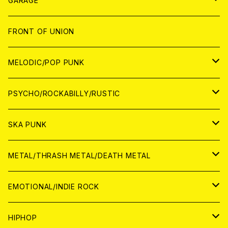
GARAGE
JAPAN
FRONT OF UNION
アナログ
WORLD
MELODIC/POP PUNK
CD
アナログ
JAPAN
PSYCHO/ROCKABILLY/RUSTIC
CD
CD
WORLD
JAPAN
SKA PUNK
ANALOG
CD
CD
WORLD
JAPAN
METAL/THRASH METAL/DEATH METAL
ANALOG
ANALOG
CD
CD
WORLD
JAPAN
EMOTIONAL/INDIE ROCK
ANALOG
ANALOG
CD
CD
WORLD
JAPAN
HIPHOP