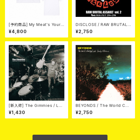
[予約商品] My Meat's Your
DISCLOSE / RAW BRUTAL
Poison -あんたにゃ毒でもオイ
ASSAULT Vol.2 : DISCOGR
¥4,800
¥2,750
ラにゃ薬- (WHITE) 熊本地震
APHY 1994-1998 (2CD)
復興支援T-shirt (XXL & XXX
L) 2026年8月末～9月頭発売
予定！
[新入荷] The Gimmies / Los
BEYONDS / The World Cha
t Last Recordings (7")
nged Into Sunday Afternoo
¥1,430
¥2,750
n 10"＋CD＋DVD