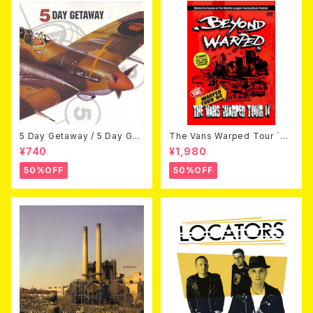
5 Day Getaway / 5 Day Get
The Vans Warped Tour `04
away (CDEP)
Beyond Warped (国内盤DV
¥740
¥1,980
D)
50%OFF
50%OFF