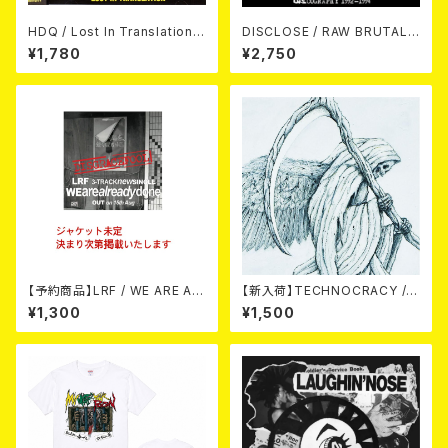
HDQ / Lost In Translation
DISCLOSE / RAW BRUTAL
CD
ASSAULT Vol.1 : DISCOGRA
¥1,780
¥2,750
PHY 1992-1994 (2CD)
【予約商品】LRF / WE ARE AL
【新入荷】TECHNOCRACY /T
READY DONE (CD) 【8月15日
O HELL/THE END (7"EP)
¥1,300
¥1,500
発売】