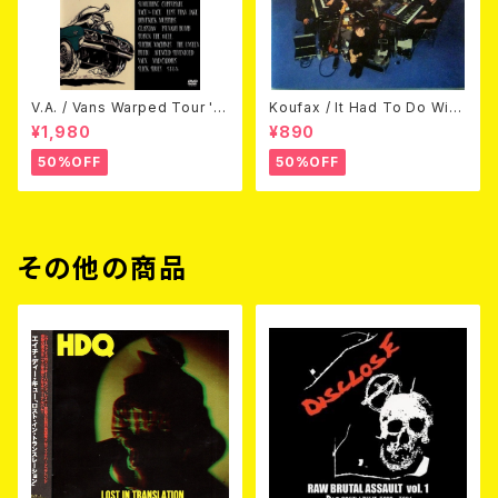
V.A. / Vans Warped Tour '0
Koufax / It Had To Do With
3 (DVD)
Love (CD)
¥1,980
¥890
50%OFF
50%OFF
その他の商品