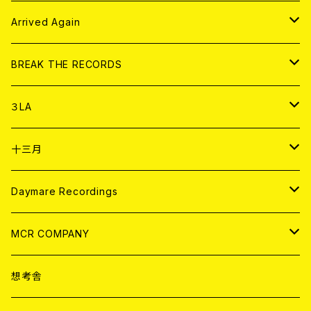
その他
DOLL MAGAZINE (USED)
アパレル
CD
Arrived Again
書籍
アナログ
CD
BREAK THE RECORDS
DIGITAL CONTENTS
アナログ
CD
３LA
ANALOG
CD
十三月
アパレル
ANALOG
CD
Daymare Recordings
ANALOG
CD
MCR COMPANY
ANALOG
CD
想考舎