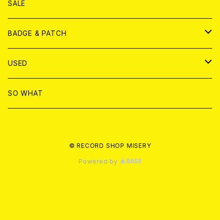
DVD
CD
SALE
T-shirt & WEAR
ANALOG
BADGE & PATCH
T-SHIRT & WEAR
BADGE
USED
DVD
PATCH
書籍
SO WHAT
カセットテープ
CD
© RECORD SHOP MISERY
書籍
ANALOG
Powered by