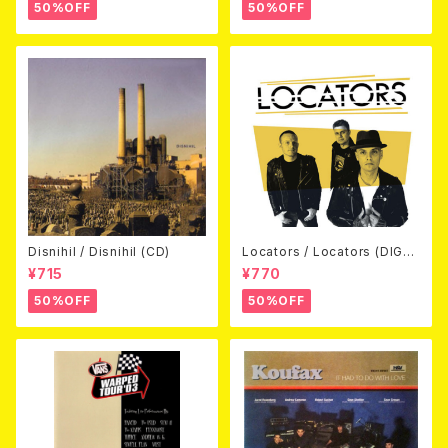
50%OFF
50%OFF
Disnihil / Disnihil (CD)
Locators / Locators (DIGPA
CK CD)
¥715
¥770
50%OFF
50%OFF