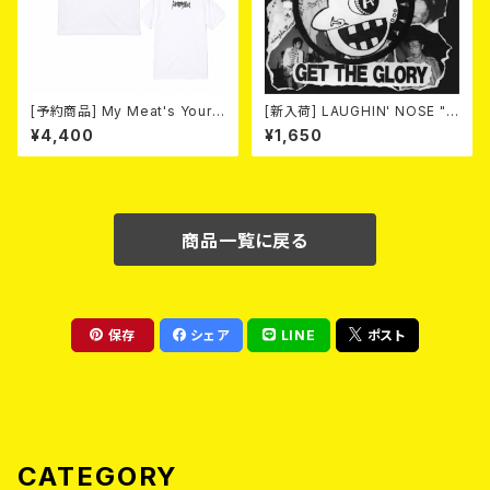
[予約商品] My Meat's Your
[新入荷] LAUGHIN' NOSE "G
Poison -あんたにゃ毒でもオイ
ET THE GLORY" (CD)
¥4,400
¥1,650
ラにゃ薬- (White) 熊本地震 復
興支援T-shirt 2026年8月末
～9月頭入荷！
商品一覧に戻る
保存
シェア
LINE
ポスト
CATEGORY