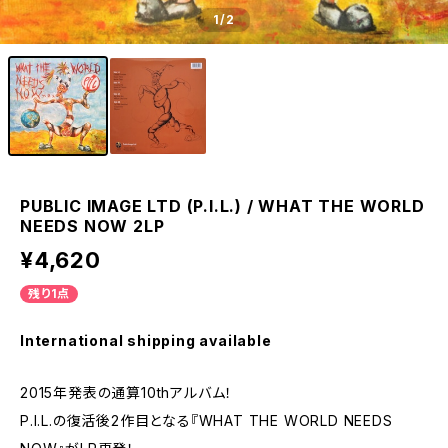
1
/2
PUBLIC IMAGE LTD (P.I.L.) / WHAT THE WORLD
NEEDS NOW 2LP
¥4,620
残り1点
International shipping available
2015年発表の通算10thアルバム！
P.I.L.の復活後2作目となる『WHAT THE WORLD NEEDS