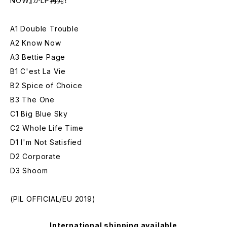
NOW』がLP再発！
A1 Double Trouble
A2 Know Now
A3 Bettie Page
B1 C'est La Vie
B2 Spice of Choice
B3 The One
C1 Big Blue Sky
C2 Whole Life Time
D1 I'm Not Satisfied
D2 Corporate
D3 Shoom
(PIL OFFICIAL/EU 2019)
International shipping available