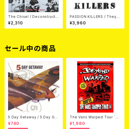
The Chisel / Deconstructiv
PASSION KILLERS / They K
e Surgery (7"EP)
ill Our Passion With Their
¥2,310
¥3,960
Hate And Wars LP
セール中の商品
5 Day Getaway / 5 Day Get
The Vans Warped Tour `04
away (CDEP)
Beyond Warped (国内盤DV
¥740
¥1,980
D)