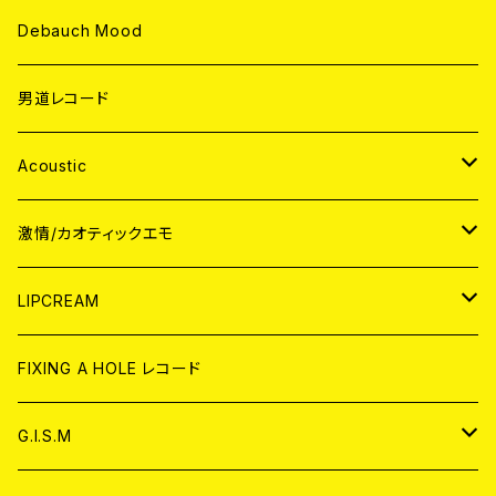
Debauch Mood
男道レコード
Acoustic
JAPAN
激情/カオティックエモ
CD
WORLD
JAPAN
LIPCREAM
ANALOG
CD
CD
WORLD
CD
FIXING A HOLE レコード
ANALOG
ANALOG
CD
アナログ
G.I.S.M
ANALOG