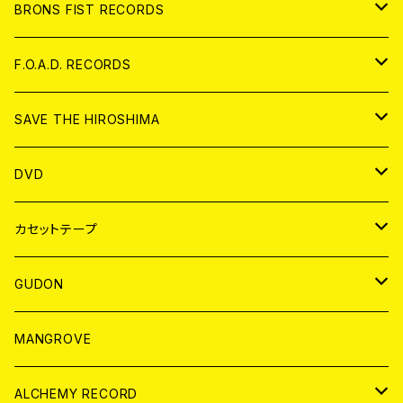
アパレル
BRONS FIST RECORDS
ANALOG
CD
F.O.A.D. RECORDS
ANALOG
CD
SAVE THE HIROSHIMA
ANALOG
アパレル
DVD
BADGE
JAPAN
カセットテープ
WORLD
JAPAN
GUDON
WORLD
アパレル
MANGROVE
PATCH
ALCHEMY RECORD