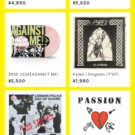
MPIKUJA (LP / LTD.100 DIE
N THE ROCK LP
¥4,890
¥5,500
-HARD COKE BOTTLE GRE
EN VINYL) (ITA / F.O.A.D.)
【RSD 2026】AGAINST ME! /
Pyrex / Slugman (7"EP)
NEW WAVE B-SIDES [RSD V
¥5,500
¥1,980
INYL EP][Coloured Vinyl](1
2")