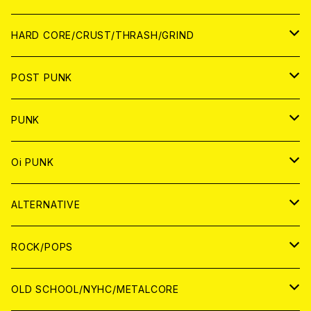
アナログ
CD
HARD CORE/CRUST/THRASH/GRIND
DIGITAL CONTENTS
ANALOG
JAPAN
POST PUNK
CD
WORLD
CD
PUNK
ANALOG
CD
JAPAN
ANALOG
JAPAN
Oi PUNK
CASSETTE TAPE
ANALOG
WORLD
JAPAN
CD
WORLD
JAPAN
ALTERNATIVE
WORLD
ANALOG
CD
CD
WOLRD
JAPAN
ROCK/POPS
ANALOG
ANALOG
CD
CD
WORLD
JAPAN
OLD SCHOOL/NYHC/METALCORE