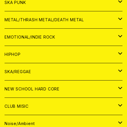
CD
CD
WORLD
JAPAN
SKA PUNK
ANALOG
CD
CD
WORLD
JAPAN
METAL/THRASH METAL/DEATH METAL
ANALOG
ANALOG
CD
CD
WORLD
JAPAN
EMOTIONAL/INDIE ROCK
ANALOG
ANALOG
CD
CD
WORLD
JAPAN
HIPHOP
ANALOG
ANALOG
ANALOG
CD
WORLD
JAPAN
SKA/REGGAE
CD
ANALOG
CD
CD
WORLD
JAPAN
NEW SCHOOL HARD CORE
ANALOG
ANALOG
CD
CD
WORLD
JAPAN
CLUB MISIC
ANALOG
ANALOG
CD
CD
WORLD
JAPAN
Noise/Ambient