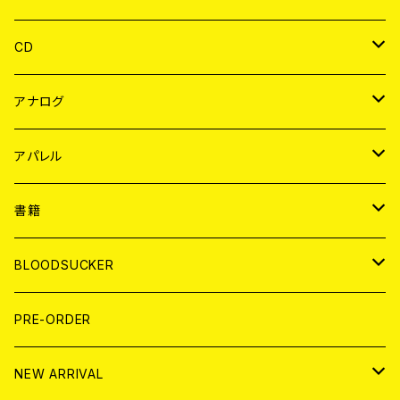
CD
JAPAN
アナログ
WORLD
JAPAN
アパレル
７EP
WORLD
JAPAN
書籍
LP
7EP
T-shirt
WORLD
MAGAZINE
BLOODSUCKER
FLEXI
LP
HOOD
T-shirt
BOLLOCKS
写真集 (PHOTOBOOK)
CD
PRE-ORDER
10インチ
その他
HOOD
EL ZINE
アナログ
NEW ARRIVAL