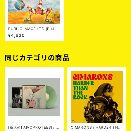
PUBLIC IMAGE LTD (P.I.L.)
/ WHAT THE WORLD NEED
¥4,620
S NOW 2LP
同じカテゴリの商品
[新入荷] AIVOPROTEESI / U
CIMARONS / HARDER THA