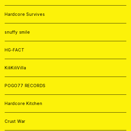
ANALOG
ANALOG
CD
CD
WORLD
JAPAN
Hardcore Survives
ANALOG
ANALOG
CD
CD
WORLD
snuffy smile
ANALOG
ANALOG
CD
HG-FACT
ANALOG
KiliKiliVilla
POGO77 RECORDS
Hardcore Kitchen
Crust War