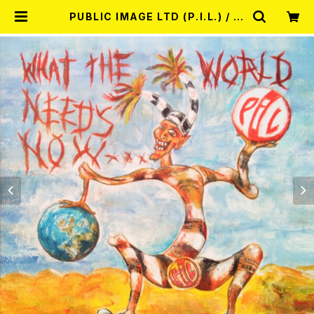
PUBLIC IMAGE LTD (P.I.L.) / W
HAT THE WORLD NEEDS NOW
2LP | RECORD SHOP MISERY