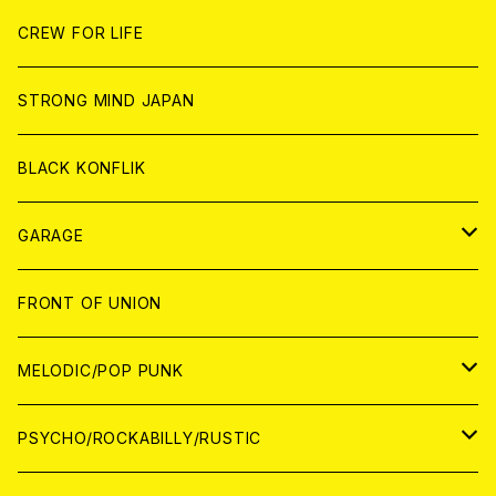
ANALOG
ANALOG
CD
CD
WORLD
JAPAN
CREW FOR LIFE
ANALOG
ANALOG
CD
CD
WORLD
STRONG MIND JAPAN
ANALOG
ANALOG
CD
BLACK KONFLIK
ANALOG
GARAGE
JAPAN
FRONT OF UNION
アナログ
WORLD
MELODIC/POP PUNK
CD
アナログ
JAPAN
PSYCHO/ROCKABILLY/RUSTIC