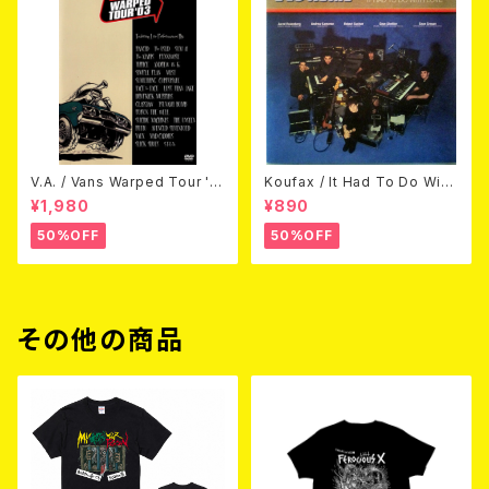
V.A. / Vans Warped Tour '0
Koufax / It Had To Do With
3 (DVD)
Love (CD)
¥1,980
¥890
50%OFF
50%OFF
その他の商品