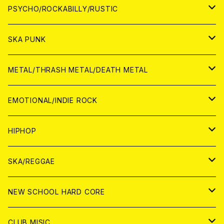
CD
アナログ
JAPAN
PSYCHO/ROCKABILLY/RUSTIC
CD
CD
WORLD
JAPAN
SKA PUNK
ANALOG
CD
CD
WORLD
JAPAN
METAL/THRASH METAL/DEATH METAL
ANALOG
ANALOG
CD
CD
WORLD
JAPAN
EMOTIONAL/INDIE ROCK
ANALOG
ANALOG
CD
CD
WORLD
JAPAN
HIPHOP
ANALOG
ANALOG
ANALOG
CD
WORLD
JAPAN
SKA/REGGAE
CD
ANALOG
CD
CD
WORLD
JAPAN
NEW SCHOOL HARD CORE
ANALOG
ANALOG
CD
CD
WORLD
JAPAN
CLUB MISIC