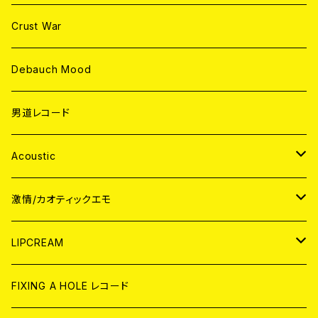
Crust War
Debauch Mood
男道レコード
Acoustic
JAPAN
激情/カオティックエモ
CD
WORLD
JAPAN
LIPCREAM
ANALOG
CD
CD
WORLD
CD
FIXING A HOLE レコード