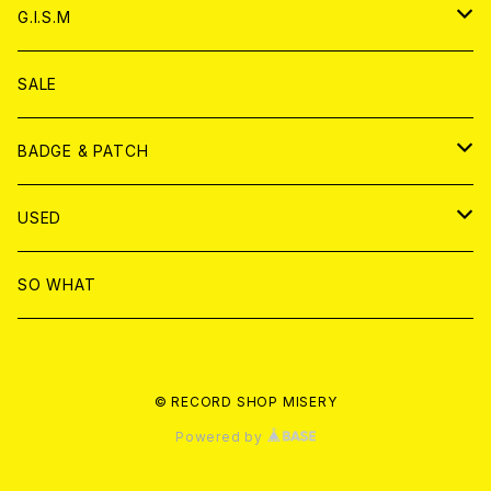
ANALOG
ANALOG
CD
アナログ
G.I.S.M
ANALOG
DVD
CD
SALE
T-shirt & WEAR
ANALOG
BADGE & PATCH
T-SHIRT & WEAR
BADGE
USED
DVD
PATCH
書籍
SO WHAT
カセットテープ
CD
© RECORD SHOP MISERY
書籍
ANALOG
Powered by