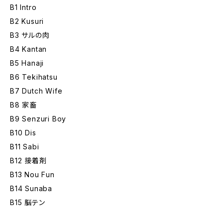
B1 Intro
B2 Kusuri
B3 サルの肉
B4 Kantan
B5 Hanaji
B6 Tekihatsu
B7 Dutch Wife
B8 家畜
B9 Senzuri Boy
B10 Dis
B11 Sabi
B12 接着剤
B13 Nou Fun
B14 Sunaba
B15 脳テン