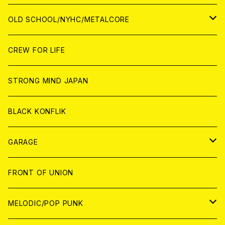
ANALOG
ANALOG
CD
CD
WORLD
JAPAN
OLD SCHOOL/NYHC/METALCORE
ANALOG
ANALOG
CD
CD
WORLD
JAPAN
CREW FOR LIFE
ANALOG
ANALOG
CD
CD
WORLD
STRONG MIND JAPAN
ANALOG
ANALOG
CD
BLACK KONFLIK
ANALOG
GARAGE
JAPAN
FRONT OF UNION
アナログ
WORLD
MELODIC/POP PUNK