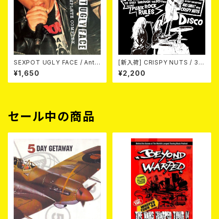
SEXPOT UGLY FACE / Anti
[新入荷] CRISPY NUTS / 30t
Complete Complex 7EP
h Anniversary Vol.2 (7"EP)
¥1,650
¥2,200
セール中の商品