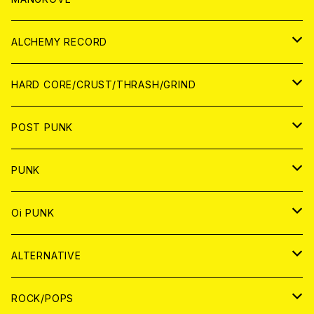
PATCH
ALCHEMY RECORD
アナログ
CD
HARD CORE/CRUST/THRASH/GRIND
DIGITAL CONTENTS
ANALOG
JAPAN
POST PUNK
CD
WORLD
CD
PUNK
ANALOG
CD
JAPAN
ANALOG
JAPAN
Oi PUNK
CASSETTE TAPE
ANALOG
WORLD
JAPAN
CD
WORLD
JAPAN
ALTERNATIVE
WORLD
ANALOG
CD
CD
WOLRD
JAPAN
ROCK/POPS