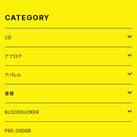
CATEGORY
CD
JAPAN
アナログ
WORLD
JAPAN
アパレル
７EP
WORLD
JAPAN
書籍
LP
7EP
T-shirt
WORLD
MAGAZINE
BLOODSUCKER
FLEXI
LP
HOOD
T-shirt
BOLLOCKS
写真集 (PHOTOBOOK)
CD
PRE-ORDER