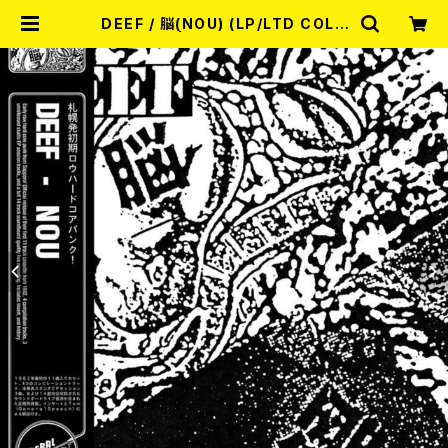
DEEF / 脳(NOU) (LP/LTD COLO
R VINYL) | RECORD SHOP MIS
ERY