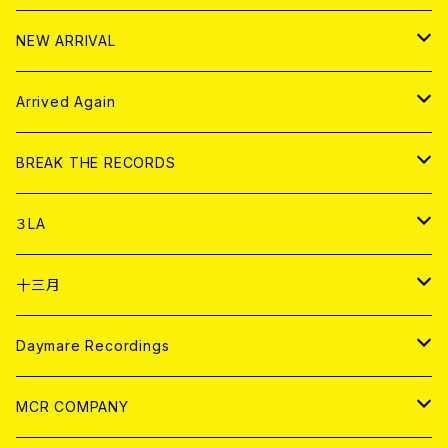
10インチ
その他
HOOD
EL ZINE
アナログ
NEW ARRIVAL
その他
DOLL MAGAZINE (USED)
アパレル
CD
Arrived Again
書籍
アナログ
CD
BREAK THE RECORDS
DIGITAL CONTENTS
アナログ
CD
３LA
ANALOG
CD
十三月
アパレル
ANALOG
CD
Daymare Recordings
ANALOG
CD
MCR COMPANY