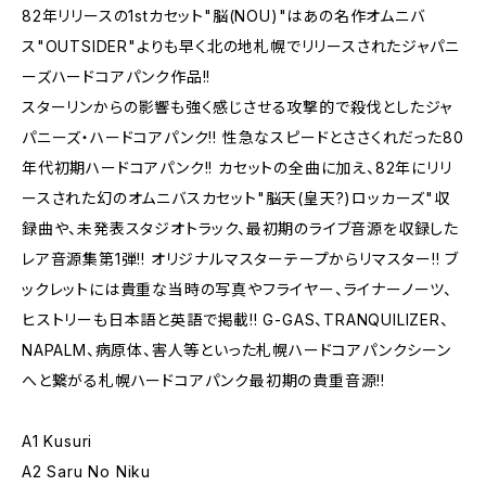
82年リリースの1stカセット"脳(NOU)"はあの名作オムニバ
ス"OUTSIDER"よりも早く北の地札幌でリリースされたジャパニ
ーズハードコアパンク作品!!
スターリンからの影響も強く感じさせる攻撃的で殺伐としたジャ
パニーズ・ハードコアパンク!! 性急なスピードとささくれだった80
年代初期ハードコアパンク!! カセットの全曲に加え、82年にリリ
ースされた幻のオムニバスカセット"脳天(皇天?)ロッカーズ"収
録曲や、未発表スタジオトラック、最初期のライブ音源を収録した
レア音源集第1弾!! オリジナルマスターテープからリマスター!! ブ
ックレットには貴重な当時の写真やフライヤー、ライナーノーツ、
ヒストリーも日本語と英語で掲載!! G-GAS、TRANQUILIZER、
NAPALM、病原体、害人等といった札幌ハードコアパンクシーン
へと繋がる札幌ハードコアパンク最初期の貴重音源!!
A1 Kusuri
A2 Saru No Niku