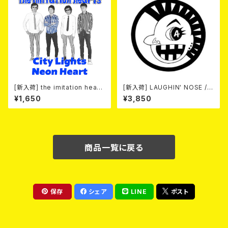
[新入荷] the imitation heart
[新入荷] LAUGHIN' NOSE / P
s / City Lights Neon Heart
USSY FOR SALE (LP)
¥1,650
¥3,850
(7"EP)
商品一覧に戻る
保存
シェア
LINE
ポスト