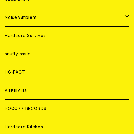
ANALOG
ANALOG
CD
CD
WORLD
JAPAN
Noise/Ambient
ANALOG
ANALOG
CD
CD
WORLD
JAPAN
Hardcore Survives
ANALOG
ANALOG
CD
CD
WORLD
snuffy smile
ANALOG
ANALOG
CD
HG-FACT
ANALOG
KiliKiliVilla
POGO77 RECORDS
Hardcore Kitchen