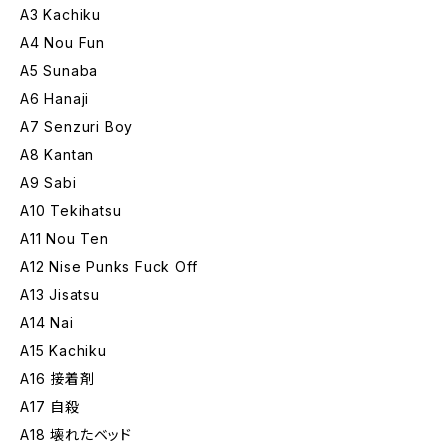
A3 Kachiku
A4 Nou Fun
A5 Sunaba
A6 Hanaji
A7 Senzuri Boy
A8 Kantan
A9 Sabi
A10 Tekihatsu
A11 Nou Ten
A12 Nise Punks Fuck Off
A13 Jisatsu
A14 Nai
A15 Kachiku
A16 接着剤
A17 自殺
A18 壊れたベッド