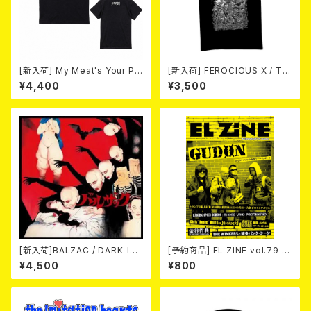
[新入荷] My Meat's Your Po
[新入荷] FEROCIOUS X / T S
ison -あんたにゃ毒でもオイラ
HIRT
¥4,400
¥3,500
にゃ薬- / BLACK T-shirt (S
～XL)
[新入荷]BALZAC / DARK-IS
[予約商品] EL ZINE vol.79 8
M -20th Anniversary Comp
月25日発売予定
¥4,500
¥800
ilation- (2CD)