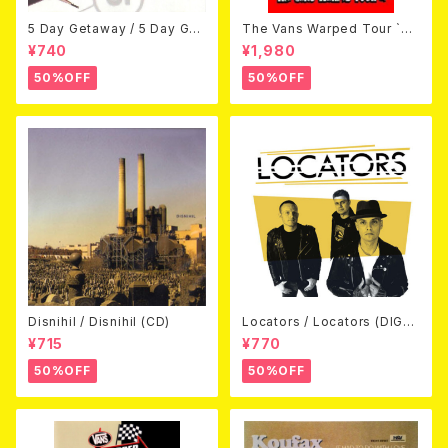
5 Day Getaway / 5 Day Get
The Vans Warped Tour `04
away (CDEP)
Beyond Warped (国内盤DV
¥740
¥1,980
D)
50%OFF
50%OFF
Disnihil / Disnihil (CD)
Locators / Locators (DIGPA
CK CD)
¥715
¥770
50%OFF
50%OFF