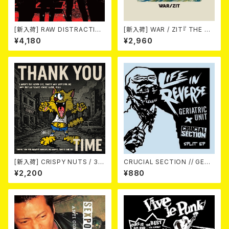
[新入荷] RAW DISTRACTIO
[新入荷] WAR / ZIT『 THE HE
NS / 奇しく燃える (LP)
CK( 12") 』
¥4,180
¥2,960
[新入荷] CRISPY NUTS / 30t
CRUCIAL SECTION // GERI
h Anniversary Vol.1 (7"EP)
ATRIC UNIT / Life In Rever
¥2,200
¥880
se (split) 7EP