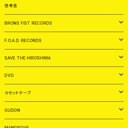
ANALOG
CD
想考舎
アパレル
BRONS FIST RECORDS
ANALOG
CD
F.O.A.D. RECORDS
ANALOG
CD
SAVE THE HIROSHIMA
ANALOG
アパレル
DVD
BADGE
JAPAN
カセットテープ
WORLD
JAPAN
GUDON
WORLD
アパレル
MANGROVE