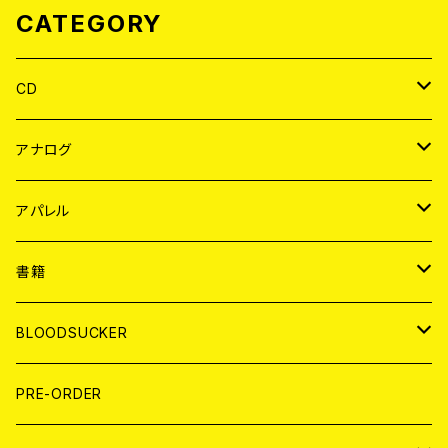
CATEGORY
CD
JAPAN
アナログ
WORLD
JAPAN
アパレル
７EP
WORLD
JAPAN
書籍
LP
7EP
T-shirt
WORLD
MAGAZINE
BLOODSUCKER
FLEXI
LP
HOOD
T-shirt
BOLLOCKS
写真集 (PHOTOBOOK)
CD
PRE-ORDER
10インチ
その他
HOOD
EL ZINE