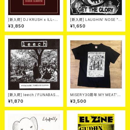
[新入荷] DJ KRUSH x ILL-B
[新入荷] LAUGHIN' NOSE "G
OSSTINO / XO (CD)(通常盤)
ET THE GLORY" (CD)
¥3,850
¥1,650
[新入荷] leech / FUNABASHI
MISERY30周年 MY MEAT'S
POWERVIOLENCE (CD)
YOUR POISON あんたにゃ毒
¥1,870
¥3,500
でもオイラにゃ薬 爆裂7デイズ
ギグ / －GUY－T-SHIRT（BL
ACK)