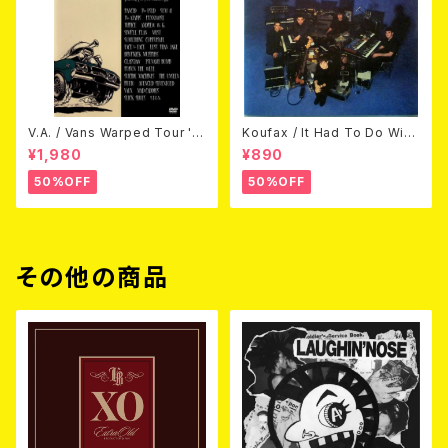
V.A. / Vans Warped Tour '0
Koufax / It Had To Do With
3 (DVD)
Love (CD)
¥1,980
¥890
50%OFF
50%OFF
その他の商品