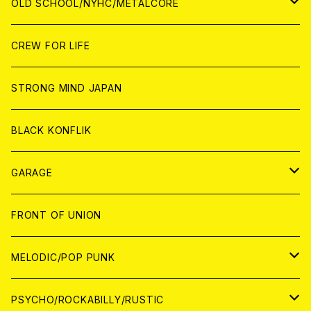
CD
CD
WORLD
JAPAN
OLD SCHOOL/NYHC/METALCORE
ANALOG
ANALOG
CD
CD
WORLD
JAPAN
CREW FOR LIFE
ANALOG
ANALOG
CD
CD
WORLD
STRONG MIND JAPAN
ANALOG
ANALOG
CD
BLACK KONFLIK
ANALOG
GARAGE
JAPAN
FRONT OF UNION
アナログ
WORLD
MELODIC/POP PUNK
CD
アナログ
JAPAN
PSYCHO/ROCKABILLY/RUSTIC