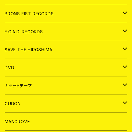
アパレル
BRONS FIST RECORDS
ANALOG
CD
F.O.A.D. RECORDS
ANALOG
CD
SAVE THE HIROSHIMA
ANALOG
アパレル
DVD
BADGE
JAPAN
カセットテープ
WORLD
JAPAN
GUDON
WORLD
アパレル
MANGROVE