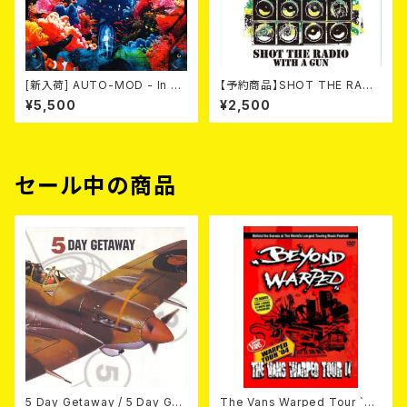
[新入荷] AUTO-MOD - In Th
【予約商品】SHOT THE RADI
e Wake Of KING AUTO-MO
O WITH A GUN / SOUND RI
¥5,500
¥2,500
D（CD+DVD/初回限定盤）
OT (CD)【8月８日発売】
セール中の商品
5 Day Getaway / 5 Day Get
The Vans Warped Tour `04