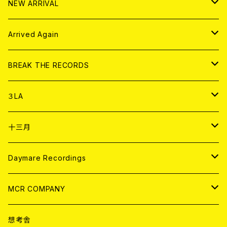
アナログ
NEW ARRIVAL
その他
DOLL MAGAZINE (USED)
アパレル
CD
Arrived Again
書籍
アナログ
CD
BREAK THE RECORDS
DIGITAL CONTENTS
アナログ
CD
３LA
ANALOG
CD
十三月
アパレル
ANALOG
CD
Daymare Recordings
ANALOG
CD
MCR COMPANY
ANALOG
CD
想考舎