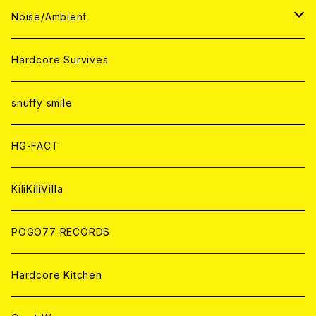
ANALOG
ANALOG
CD
CD
WORLD
JAPAN
Noise/Ambient
ANALOG
ANALOG
CD
CD
WORLD
JAPAN
Hardcore Survives
ANALOG
ANALOG
CD
CD
WORLD
snuffy smile
ANALOG
ANALOG
CD
HG-FACT
ANALOG
KiliKiliVilla
POGO77 RECORDS
Hardcore Kitchen