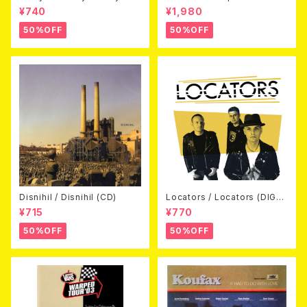
away (CDEP)
Beyond Warped (国内盤DV
¥740
¥1,980
D)
50%OFF
50%OFF
Disnihil / Disnihil (CD)
Locators / Locators (DIGPA
CK CD)
¥715
¥770
50%OFF
50%OFF