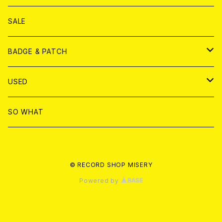
ANALOG
DVD
CD
SALE
T-shirt & WEAR
ANALOG
BADGE & PATCH
T-SHIRT & WEAR
BADGE
USED
DVD
PATCH
書籍
SO WHAT
カセットテープ
CD
© RECORD SHOP MISERY
書籍
ANALOG
Powered by