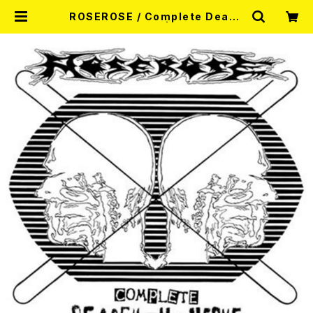
ROSEROSE / Complete Deade
n The Nerve CD | RECORD SH
OP MISERY