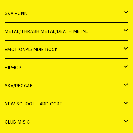
CD
CD
WORLD
JAPAN
SKA PUNK
ANALOG
CD
CD
WORLD
JAPAN
METAL/THRASH METAL/DEATH METAL
ANALOG
ANALOG
CD
CD
WORLD
JAPAN
EMOTIONAL/INDIE ROCK
ANALOG
ANALOG
CD
CD
WORLD
JAPAN
HIPHOP
ANALOG
ANALOG
ANALOG
CD
WORLD
JAPAN
SKA/REGGAE
CD
ANALOG
CD
CD
WORLD
JAPAN
NEW SCHOOL HARD CORE
ANALOG
ANALOG
CD
CD
WORLD
JAPAN
CLUB MISIC