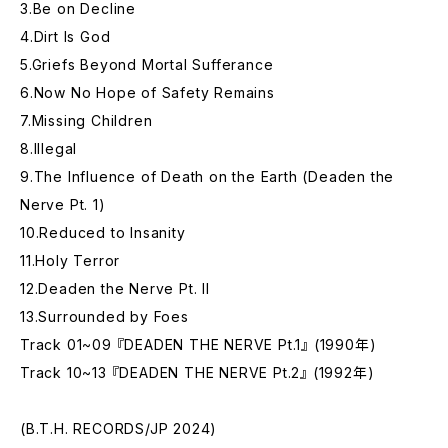
3.Be on Decline
4.Dirt Is God
5.Griefs Beyond Mortal Sufferance
6.Now No Hope of Safety Remains
7.Missing Children
8.Illegal
9.The Influence of Death on the Earth (Deaden the
Nerve Pt. 1)
10.Reduced to Insanity
11.Holy Terror
12.Deaden the Nerve Pt. II
13.Surrounded by Foes
Track 01~09 『DEADEN THE NERVE Pt.1』 (1990年)
Track 10~13 『DEADEN THE NERVE Pt.2』 (1992年)
(B.T.H. RECORDS/JP 2024)