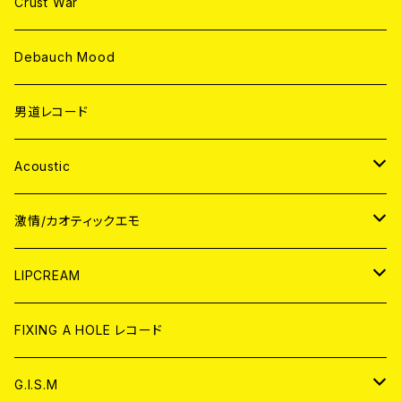
Crust War
Debauch Mood
男道レコード
Acoustic
JAPAN
激情/カオティックエモ
CD
WORLD
JAPAN
LIPCREAM
ANALOG
CD
CD
WORLD
CD
FIXING A HOLE レコード
ANALOG
ANALOG
CD
アナログ
G.I.S.M