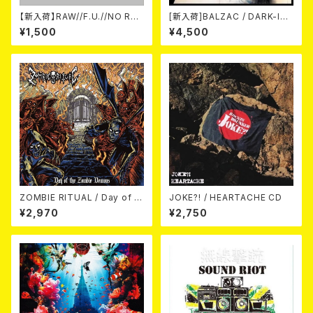
【新入荷】RAW//F.U.//NO RES
[新入荷]BALZAC / DARK-IS
T / 3way split EP ハード ラッ
M -20th Anniversary Comp
¥1,500
¥4,500
ク ダンス (CD)
ilation- (2CD)
ZOMBIE RITUAL / Day of th
JOKE?! / HEARTACHE CD
e Zombie Demons
¥2,970
¥2,750