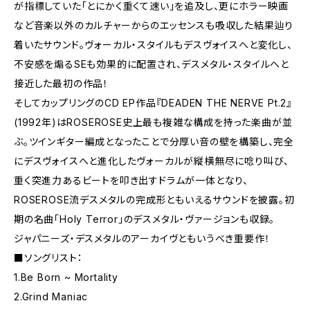
が指標していた「とにかく重くて速い」を追及し、更にホラー映画
など音楽以外のカルチャーからのエッセンスも吸収した結果辿り
着いたサウンド。ヴォーカル・スタイルもデスヴォイスへと変化し、
不安感を煽るSEも効果的に配置され、デスメタル・スタイルへと
接近した最初の作品！
そしてカップリングのCD EP作品『DEADEN THE NERVE Pt.2』
(1992年)はROSEROSE史上最も複雑な構成を持った楽曲が並
ぶ。ツインギター編成となったことで分厚い音の壁を構築し、完全
にデスヴォイスへと進化したヴォーカルが縦横無尽に唸り叫び、
重く突進力あるビートを叩き出すドラムが一体となり、
ROSEROSE流デスメタルの完成形ともいえるサウンドを披露。初
期の名曲「Holy Terror」のデスメタル・ヴァージョンも収録。
ジャパニーズ・デスメタルのアーカイヴともいうべき重要作！
■ソングリスト：
1.Be Born ~ Mortality
2.Grind Maniac