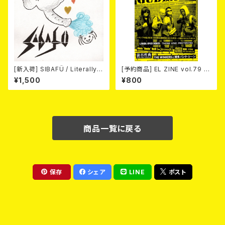
[新入荷] SIBAFÜ / Literally
[予約商品] EL ZINE vol.79 8
(7"EP)
月25日発売予定
¥1,500
¥800
商品一覧に戻る
保存
シェア
LINE
ポスト