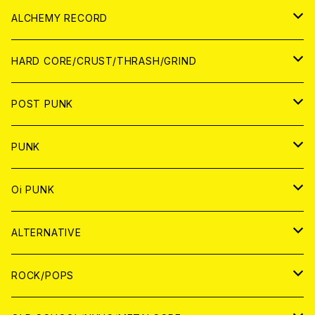
PATCH
ALCHEMY RECORD
アナログ
CD
HARD CORE/CRUST/THRASH/GRIND
DIGITAL CONTENTS
ANALOG
JAPAN
POST PUNK
CD
WORLD
CD
PUNK
ANALOG
CD
JAPAN
ANALOG
JAPAN
Oi PUNK
CASSETTE TAPE
ANALOG
WORLD
JAPAN
CD
WORLD
JAPAN
ALTERNATIVE
WORLD
ANALOG
CD
CD
WOLRD
JAPAN
ROCK/POPS
ANALOG
ANALOG