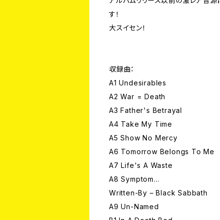
アルバムリリース以前の激レア音源ば
す！
大スイセン！
収録曲：
A1 Undesirables
A2 War = Death
A3 Father's Betrayal
A4 Take My Time
A5 Show No Mercy
A6 Tomorrow Belongs To Me
A7 Life's A Waste
A8 Symptom...
Written-By – Black Sabbath
A9 Un-Named