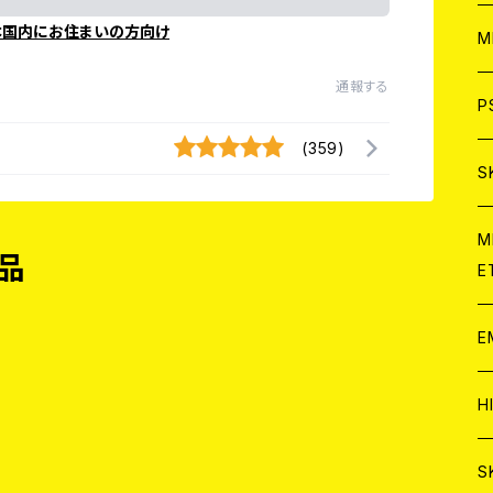
本国内にお住まいの方向け
ア
W
M
通報する
C
ア
J
P
(359)
C
C
W
J
S
A
C
C
W
J
M
品
E
A
A
C
C
W
J
E
A
A
C
C
W
J
H
A
A
A
C
W
J
S