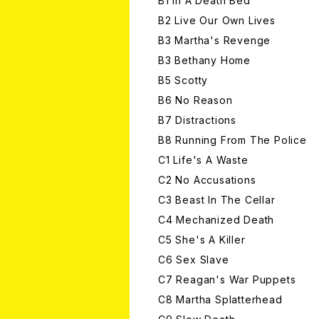
B1 In A Death Bed
B2 Live Our Own Lives
B3 Martha's Revenge
B3 Bethany Home
B5 Scotty
B6 No Reason
B7 Distractions
B8 Running From The Police
C1 Life's A Waste
C2 No Accusations
C3 Beast In The Cellar
C4 Mechanized Death
C5 She's A Killer
C6 Sex Slave
C7 Reagan's War Puppets
C8 Martha Splatterhead