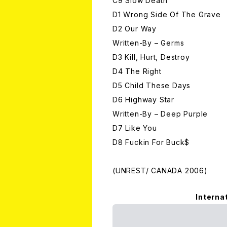
C9 Slow Death
D1 Wrong Side Of The Grave
D2 Our Way
Written-By – Germs
D3 Kill, Hurt, Destroy
D4 The Right
D5 Child These Days
D6 Highway Star
Written-By – Deep Purple
D7 Like You
D8 Fuckin For Buck$
(UNREST/ CANADA 2006)
Interna