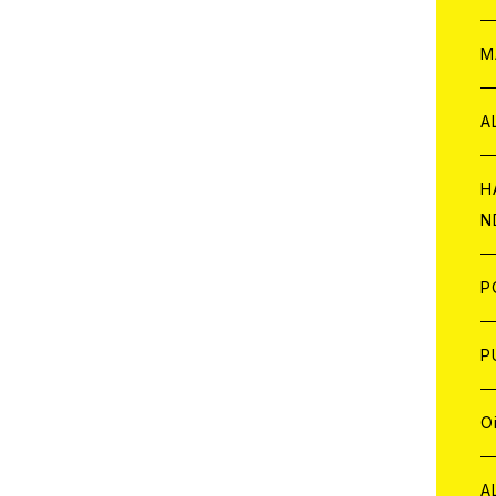
W
ア
M
P
A
C
H
N
D
A
J
P
C
W
C
P
A
C
J
A
J
O
C
A
W
J
C
W
J
A