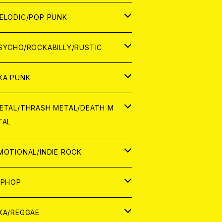
ナログ
ORLD
ELODIC/POP PUNK
D
ナログ
APAN
SYCHO/ROCKABILLY/RUSTIC
D
D
ORLD
APAN
KA PUNK
NALOG
D
D
ORLD
APAN
ETAL/THRASH METAL/DEATH M
TAL
NALOG
NALOG
D
D
ORLD
APAN
MOTIONAL/INDIE ROCK
NALOG
NALOG
D
D
ORLD
APAN
IPHOP
NALOG
NALOG
NALOG
D
ORLD
APAN
KA/REGGAE