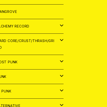
ORLD
パレル
ANGROVE
ATCH
LCHEMY RECORD
アナログ
D
ARD CORE/CRUST/THRASH/GRI
D
IGITAL CONTENTS
NALOG
APAN
OST PUNK
D
ORLD
D
UNK
NALOG
D
APAN
NALOG
APAN
i PUNK
ASSETTE TAPE
NALOG
ORLD
APAN
D
ORLD
APAN
LTERNATIVE