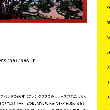
F
L
H
T-
B
写
C
P
1
そ
H
E
N
そ
D
ア
C
A
C
B
ES 1981-1986 LP
D
C
３
A
C
コアバンドの86年にファンクラブのみリリースされたカセッ
ア
A
C
D
場！！ FARTZのBLAINE加入前のレア音源から1st