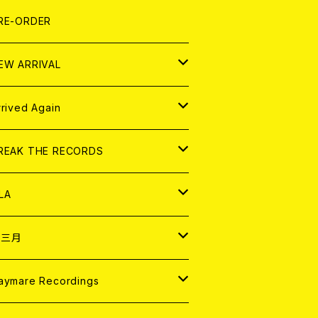
LEXI
P
OOD
shirt
OLLOCKS
真集 (PHOTOBOOK)
D
RE-ORDER
0インチ
の他
OOD
L ZINE
アナログ
EW ARRIVAL
の他
OLL MAGAZINE (USED)
パレル
D
rrived Again
書籍
アナログ
D
REAK THE RECORDS
IGITAL CONTENTS
アナログ
D
LA
NALOG
D
十三月
パレル
NALOG
D
aymare Recordings