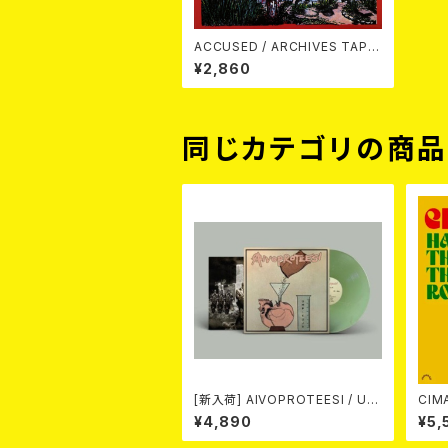
ACCUSED / ARCHIVES TAPE
S 1981-1986 LP
¥2,860
同じカテゴリの商
[新入荷] AIVOPROTEESI / UM
CIMARONS
PIKUJA (LP / LTD.100 DIE-HA
¥4,890
¥5,
RD COKE BOTTLE GREEN VI
NYL) (ITA / F.O.A.D.)