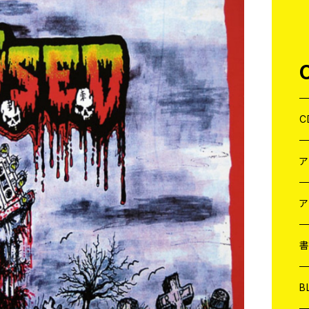
C
J
W
J
ア
７
W
J
L
7
T-
W
M
B