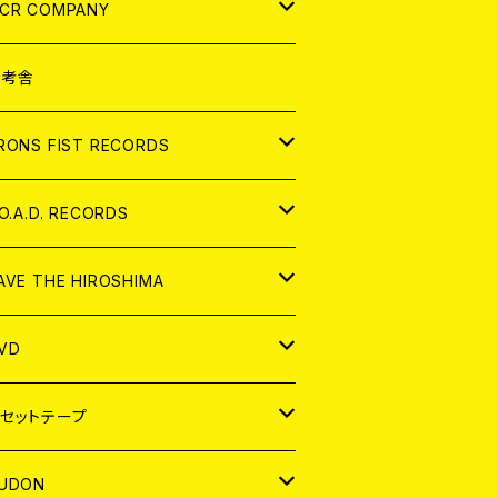
NALOG
D
CR COMPANY
NALOG
D
想考舎
パレル
RONS FIST RECORDS
NALOG
D
.O.A.D. RECORDS
NALOG
D
AVE THE HIROSHIMA
NALOG
パレル
VD
ADGE
APAN
セットテープ
ORLD
APAN
UDON