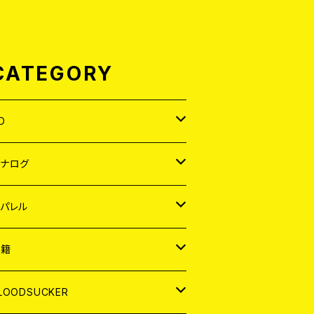
CATEGORY
D
APAN
アナログ
ORLD
APAN
パレル
EP
ORLD
APAN
書籍
P
EP
shirt
ORLD
AGAZINE
LOODSUCKER