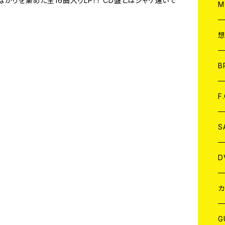
かりを集めた全16曲入りLP！！ CD盤とはジャケ違いで
A
C
M
A
C
ア
B
A
C
F
A
C
S
A
ア
D
B
J
カ
W
J
G