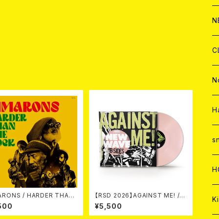
C
A
C
C
W
J
N
A
A
C
C
W
J
C
品
A
A
C
C
W
J
N
A
A
C
C
W
J
H
A
A
C
C
W
s
A
A
C
H
A
 / HARDER THAN
【RSD 2026】AGAINST ME! / N
Ki
THE ROCK LP
EW WAVE B-SIDES [RSD VIN
500
¥5,500
YL EP][Coloured Vinyl](12")