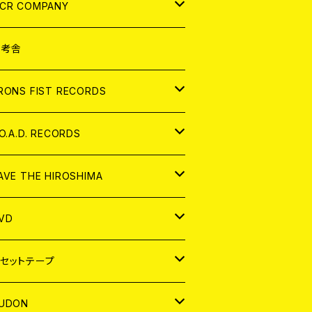
NALOG
D
CR COMPANY
NALOG
D
想考舎
パレル
RONS FIST RECORDS
NALOG
D
.O.A.D. RECORDS
NALOG
D
AVE THE HIROSHIMA
NALOG
パレル
VD
ADGE
APAN
セットテープ
ORLD
APAN
UDON