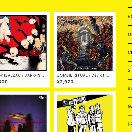
品
W
A
C
C
W
J
R
A
A
C
C
W
J
O
A
A
C
C
W
J
C
A
A
C
C
W
S
荷]BALZAC / DARK-ISM
ZOMBIE RITUAL / Day of the
h Anniversary Compilati
Zombie Demons
500
¥2,970
(2CD)
A
A
C
B
A
G
J
F