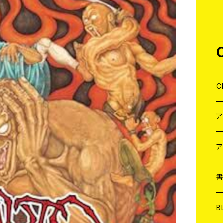
C
J
W
J
ア
７
W
J
L
7
T-
W
M
B