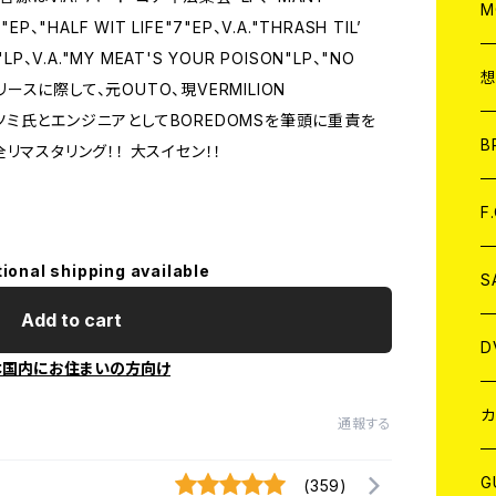
A
C
M
P、"HALF WIT LIFE"7"EP、V.A."THRASH TIL’
V.A."MY MEAT'S YOUR POISON"LP、"NO
A
C
リースに際して、元OUTO、現VERMILION
るカツミ氏とエンジニアとしてBOREDOMSを筆頭に重責を
ア
B
リマスタリング！！ 大スイセン！！
A
C
F
tional shipping available
A
C
S
Add to cart
A
ア
D
本国内にお住まいの方向け
B
J
カ
通報する
W
J
G
(359)