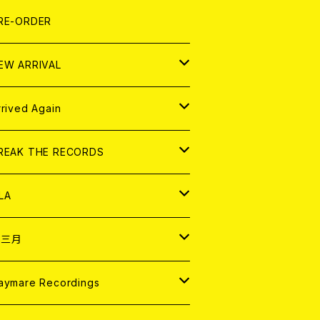
LEXI
P
OOD
shirt
OLLOCKS
真集 (PHOTOBOOK)
D
RE-ORDER
0インチ
の他
OOD
L ZINE
アナログ
EW ARRIVAL
の他
OLL MAGAZINE (USED)
パレル
D
rrived Again
書籍
アナログ
D
REAK THE RECORDS
IGITAL CONTENTS
アナログ
D
LA
NALOG
D
十三月
パレル
NALOG
D
aymare Recordings