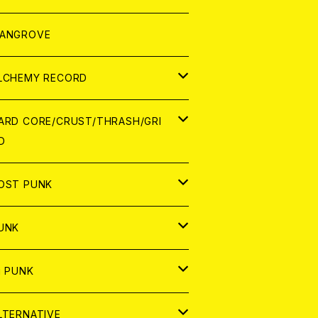
ORLD
パレル
ANGROVE
ATCH
LCHEMY RECORD
アナログ
D
ARD CORE/CRUST/THRASH/GRI
D
IGITAL CONTENTS
NALOG
APAN
OST PUNK
D
ORLD
D
UNK
NALOG
D
APAN
NALOG
APAN
i PUNK
ASSETTE TAPE
NALOG
ORLD
APAN
D
ORLD
APAN
LTERNATIVE