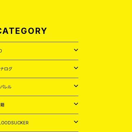
CATEGORY
D
APAN
アナログ
ORLD
APAN
パレル
EP
ORLD
APAN
書籍
P
EP
shirt
ORLD
AGAZINE
LOODSUCKER