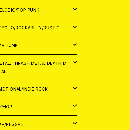
ナログ
ORLD
ELODIC/POP PUNK
D
ナログ
APAN
SYCHO/ROCKABILLY/RUSTIC
D
D
ORLD
APAN
KA PUNK
NALOG
D
D
ORLD
APAN
ETAL/THRASH METAL/DEATH M
TAL
NALOG
NALOG
D
D
ORLD
APAN
MOTIONAL/INDIE ROCK
NALOG
NALOG
D
D
ORLD
APAN
IPHOP
NALOG
NALOG
NALOG
D
ORLD
APAN
KA/REGGAE