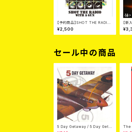
【予約商品】SHOT THE RADIO
【新入
WITH A GUN / SOUND RIOT
W N
¥2,500
¥3,
(CD)【8月８日発売】
セール中の商品
5 Day Getaway / 5 Day Geta
The 
way (CDEP)
Bey