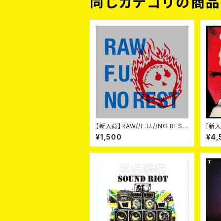
同じカテゴリの商
【新入荷】RAW//F.U.//NO REST
[新入
/ 3way split EP ハード ラック
-20t
¥1,500
¥4,
ダンス (CD)
on- 