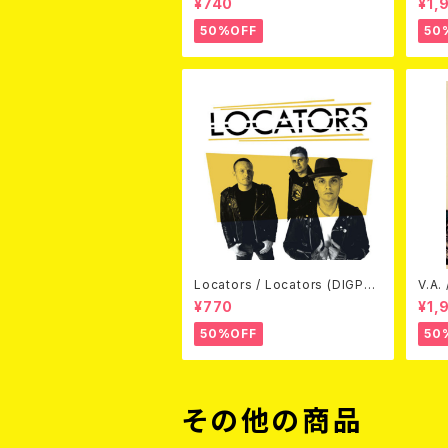
¥740
¥1,
50%OFF
50
Locators / Locators (DIGPAC
V.A.
K CD)
(DV
¥770
¥1,
50%OFF
50
その他の商品