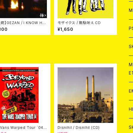
ア
W
M
荷】GEZAN / I KNOW HO
モザイクス / 無駄吠え CD
C
ア
OW (CD)
J
P
300
¥1,650
C
C
W
J
S
A
C
C
W
J
M
E
A
A
C
C
W
J
E
A
A
C
C
W
J
H
A
A
A
C
W
J
S
Vans Warped Tour `04
Disnihil / Disnihil (CD)
ond Warped (国内盤DVD)