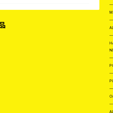
W
ア
M
品
P
A
C
H
N
D
A
J
P
C
W
C
P
A
C
J
A
J
O
C
A
W
J
C
W
J
A