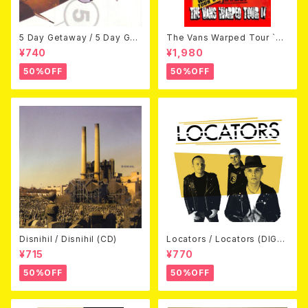
5 Day Getaway / 5 Day Get
The Vans Warped Tour `04
away (CDEP)
Beyond Warped (国内盤DV
¥740
¥1,980
D)
50%OFF
50%OFF
Disnihil / Disnihil (CD)
Locators / Locators (DIGPA
CK CD)
¥715
¥770
50%OFF
50%OFF