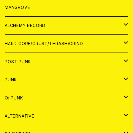
WORLD
アパレル
MANGROVE
PATCH
ALCHEMY RECORD
アナログ
CD
HARD CORE/CRUST/THRASH/GRIND
DIGITAL CONTENTS
ANALOG
JAPAN
POST PUNK
CD
WORLD
CD
PUNK
ANALOG
CD
JAPAN
ANALOG
JAPAN
Oi PUNK
CASSETTE TAPE
ANALOG
WORLD
JAPAN
CD
WORLD
JAPAN
ALTERNATIVE
WORLD
ANALOG
CD
CD