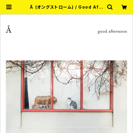
Å (オングストローム) / Good Afte
rnoon 7EP | RECORD SHOP
MISERY