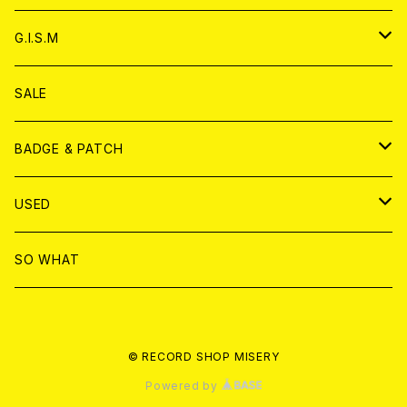
ANALOG
ANALOG
CD
アナログ
G.I.S.M
ANALOG
DVD
CD
SALE
T-shirt & WEAR
ANALOG
BADGE & PATCH
T-SHIRT & WEAR
BADGE
USED
DVD
PATCH
書籍
SO WHAT
カセットテープ
CD
© RECORD SHOP MISERY
書籍
ANALOG
Powered by