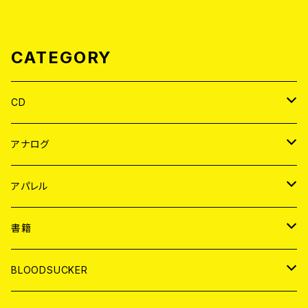
CATEGORY
CD
JAPAN
アナログ
WORLD
JAPAN
アパレル
７EP
WORLD
JAPAN
書籍
LP
7EP
T-shirt
WORLD
MAGAZINE
BLOODSUCKER
FLEXI
LP
HOOD