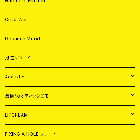
Hardcore Kitchen
Crust War
Debauch Mood
男道レコード
Acoustic
JAPAN
激情/カオティックエモ
CD
WORLD
JAPAN
LIPCREAM
ANALOG
CD
CD
WORLD
CD
FIXING A HOLE レコード