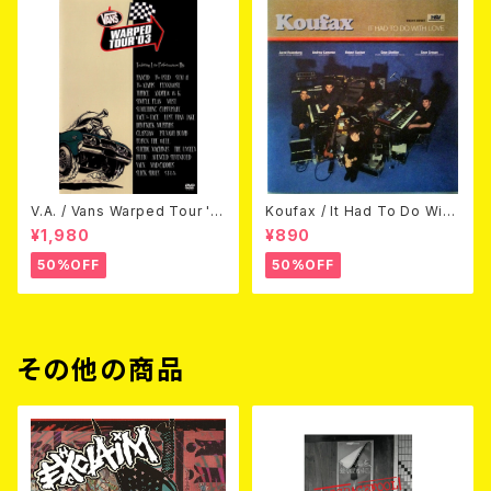
V.A. / Vans Warped Tour '0
Koufax / It Had To Do With
3 (DVD)
Love (CD)
¥1,980
¥890
50%OFF
50%OFF
その他の商品