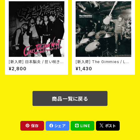
[新入荷] 日本脳炎 / 狂い咲きサ
[新入荷] The Gimmies / Los
タデーナイト(CD)
t Last Recordings (7")
¥2,800
¥1,430
商品一覧に戻る
保存
シェア
LINE
ポスト