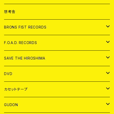
ANALOG
CD
想考舎
アパレル
BRONS FIST RECORDS
ANALOG
CD
F.O.A.D. RECORDS
ANALOG
CD
SAVE THE HIROSHIMA
ANALOG
アパレル
DVD
BADGE
JAPAN
カセットテープ
WORLD
JAPAN
GUDON