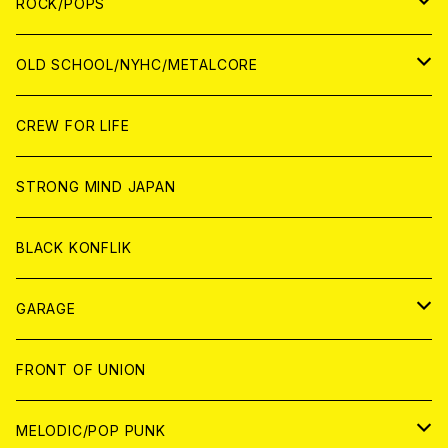
WOLRD
JAPAN
ROCK/POPS
ANALOG
ANALOG
CD
CD
WORLD
JAPAN
OLD SCHOOL/NYHC/METALCORE
ANALOG
ANALOG
CD
CD
WORLD
JAPAN
CREW FOR LIFE
ANALOG
ANALOG
CD
CD
WORLD
STRONG MIND JAPAN
ANALOG
ANALOG
CD
BLACK KONFLIK
ANALOG
GARAGE
JAPAN
FRONT OF UNION
アナログ
WORLD
MELODIC/POP PUNK