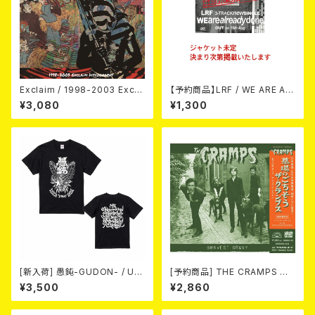
Exclaim / 1998-2003 Excla
【予約商品】LRF / WE ARE AL
im Discography
READY DONE (CD) 【8月15日
¥3,080
¥1,300
発売】
[新入荷] 愚鈍-GUDON- / US
[予約商品] THE CRAMPS ザ・
TOUR 2026 T-shirt
クランプス / Gravest Gravy
¥3,500
¥2,860
（墓場のごちそう）(CD) 2026.8
月下旬