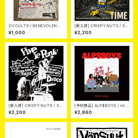
OCCULT9 / BENEVOLENCE
[新入荷] CRISPY NUTS / 30t
(LTD.150) カセット
h Anniversary Vol.1 (7"EP)
¥1,000
¥2,200
[新入荷] CRISPY NUTS / 30t
[予約商品] ALP$BOYS / still
h Anniversary Vol.2 (7"EP)
alps (LP) 2026年8月12日発
¥2,200
¥2,860
売予定!!