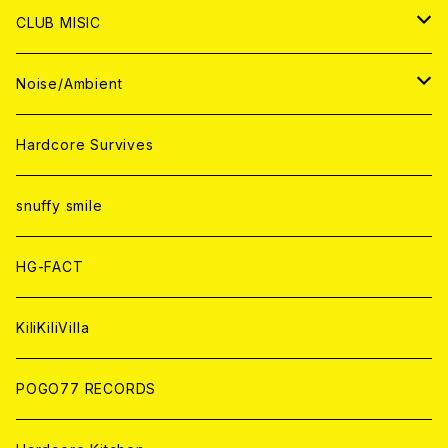
ANALOG
ANALOG
CD
CD
WORLD
JAPAN
CLUB MISIC
ANALOG
ANALOG
CD
CD
WORLD
JAPAN
Noise/Ambient
ANALOG
ANALOG
CD
CD
WORLD
JAPAN
Hardcore Survives
ANALOG
ANALOG
CD
CD
WORLD
snuffy smile
ANALOG
ANALOG
CD
HG-FACT
ANALOG
KiliKiliVilla
POGO77 RECORDS