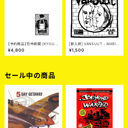
【予約商品】恐怖新聞 (KYOUF
[新入荷] VÄNSUUT - MARI
U SHINBUN) / 死 (LP)【8月15
E.P. (7"EP)
¥4,800
¥1,500
日発売】
セール中の商品