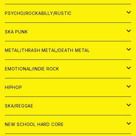
CD
アナログ
JAPAN
PSYCHO/ROCKABILLY/RUSTIC
CD
CD
WORLD
JAPAN
SKA PUNK
ANALOG
CD
CD
WORLD
JAPAN
METAL/THRASH METAL/DEATH METAL
ANALOG
ANALOG
CD
CD
WORLD
JAPAN
EMOTIONAL/INDIE ROCK
ANALOG
ANALOG
CD
CD
WORLD
JAPAN
HIPHOP
ANALOG
ANALOG
ANALOG
CD
WORLD
JAPAN
SKA/REGGAE
CD
ANALOG
CD
CD
WORLD
JAPAN
NEW SCHOOL HARD CORE