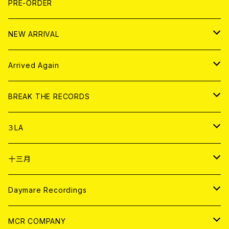
T-shirt
BOLLOCKS
写真集 (PHOTOBOOK)
CD
PRE-ORDER
10インチ
その他
HOOD
EL ZINE
アナログ
NEW ARRIVAL
その他
DOLL MAGAZINE (USED)
アパレル
CD
Arrived Again
書籍
アナログ
CD
BREAK THE RECORDS
DIGITAL CONTENTS
アナログ
CD
３LA
ANALOG
CD
十三月
アパレル
ANALOG
CD
Daymare Recordings
ANALOG
CD
MCR COMPANY