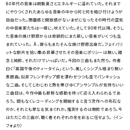
80年代の音楽は胡散臭さとエネルギーに溢れていた。それまで
にやりつくされたあらゆる音楽の中から何と何を結び付けようが
自由だった。閉塞感と開放感がないまぜになったその時代の空気
の中音楽家たちは一様に、吠えていた。そして90年代以降、そうし
た音楽の焼け野原からは奇跡的にまた新しい音楽がいくつも生
まれていった。 Å、彼らもまたそんな焼け野原出身だ。フェイバリ
ットな断片を拾い集め昇華させたその音楽にポリシーは無い。雑
念と純粋、それだけでいっぱいだ。今回の三曲もまた然り。 作者
曰く「英国午後のティータイム」という、美しくシンプル極まり無い
表題曲。似非フレンチポップ感を漂わせつつも歪でパンキッシュ
な二曲。そしてじわじわと熱を帯びゆくアンサンブルが気持ちいい
三曲目は、今作中最も新鮮な感動を持って迎え入れられるであ
ろう。 間もなくレコーディングを開始すると言う次作への布石な
のか、それとも単なる気まぐれか。推測するのは無粋であろう。今
はただこの三曲が、聴く者それぞれの冬を彩るに任せよう。 （イン
フォより）