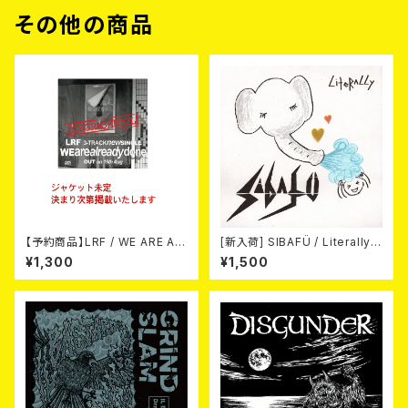
その他の商品
【予約商品】LRF / WE ARE AL
[新入荷] SIBAFÜ / Literally
READY DONE (CD) 【8月15日
(7"EP)
¥1,300
¥1,500
発売】