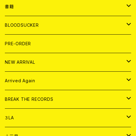
７EP
WORLD
JAPAN
書籍
LP
7EP
T-shirt
WORLD
MAGAZINE
BLOODSUCKER
FLEXI
LP
HOOD
T-shirt
BOLLOCKS
写真集 (PHOTOBOOK)
CD
PRE-ORDER
10インチ
その他
HOOD
EL ZINE
アナログ
NEW ARRIVAL
その他
DOLL MAGAZINE (USED)
アパレル
CD
Arrived Again
書籍
アナログ
CD
BREAK THE RECORDS
DIGITAL CONTENTS
アナログ
CD
３LA
ANALOG
CD