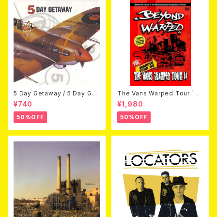
5 Day Getaway / 5 Day Get
The Vans Warped Tour `04
away (CDEP)
Beyond Warped (国内盤DV
¥740
¥1,980
D)
50%OFF
50%OFF