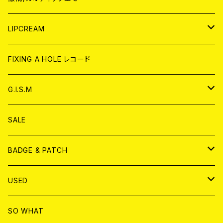
CD
WORLD
JAPAN
LIPCREAM
ANALOG
CD
CD
WORLD
CD
FIXING A HOLE レコード
ANALOG
ANALOG
CD
アナログ
G.I.S.M
ANALOG
DVD
CD
SALE
T-shirt & WEAR
ANALOG
BADGE & PATCH
T-SHIRT & WEAR
BADGE
USED
DVD
PATCH
書籍
SO WHAT