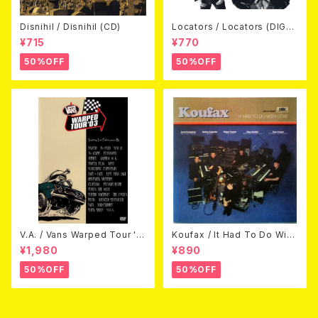
Disnihil / Disnihil (CD)
Locators / Locators (DIGPA
CK CD)
¥715
¥770
50%OFF
50%OFF
V.A. / Vans Warped Tour '0
Koufax / It Had To Do With
3 (DVD)
Love (CD)
¥1,980
¥890
50%OFF
50%OFF