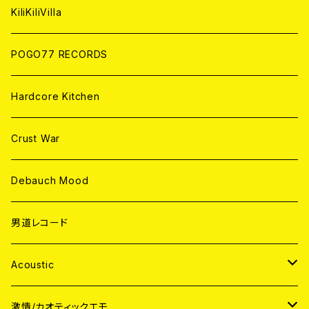
ANALOG
KiliKiliVilla
POGO77 RECORDS
Hardcore Kitchen
Crust War
Debauch Mood
男道レコード
Acoustic
JAPAN
激情/カオティックエモ