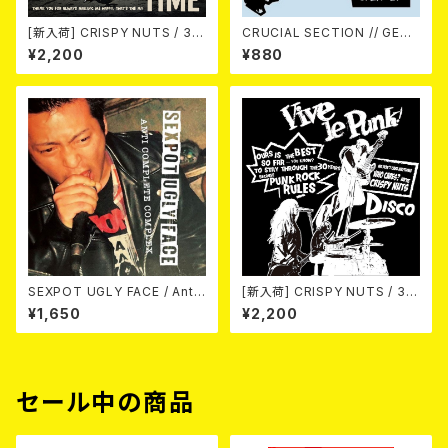
[新入荷] CRISPY NUTS / 30t
CRUCIAL SECTION // GERI
h Anniversary Vol.1 (7"EP)
ATRIC UNIT / Life In Rever
¥2,200
¥880
se (split) 7EP
SEXPOT UGLY FACE / Anti
[新入荷] CRISPY NUTS / 30t
Complete Complex 7EP
h Anniversary Vol.2 (7"EP)
¥1,650
¥2,200
セール中の商品