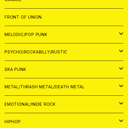
JAPAN
FRONT OF UNION
アナログ
WORLD
MELODIC/POP PUNK
CD
アナログ
JAPAN
PSYCHO/ROCKABILLY/RUSTIC
CD
CD
WORLD
JAPAN
SKA PUNK
ANALOG
CD
CD
WORLD
JAPAN
METAL/THRASH METAL/DEATH METAL
ANALOG
ANALOG
CD
CD
WORLD
JAPAN
EMOTIONAL/INDIE ROCK
ANALOG
ANALOG
CD
CD
WORLD
JAPAN
HIPHOP