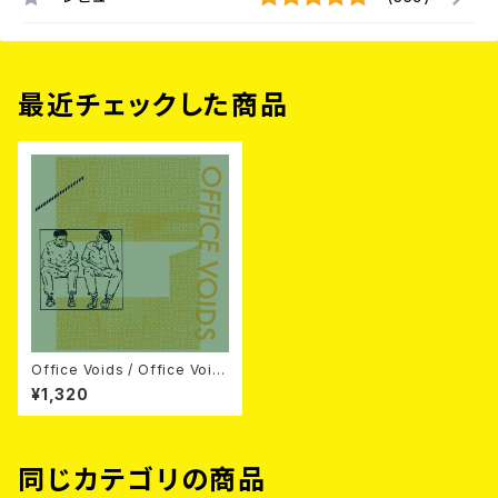
最近チェックした商品
Office Voids / Office Void
s 7EP
¥1,320
同じカテゴリの商品