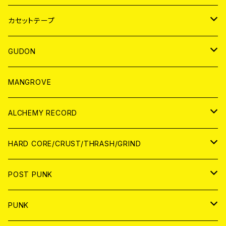
BADGE
JAPAN
カセットテープ
WORLD
JAPAN
GUDON
WORLD
アパレル
MANGROVE
PATCH
ALCHEMY RECORD
アナログ
CD
HARD CORE/CRUST/THRASH/GRIND
DIGITAL CONTENTS
ANALOG
JAPAN
POST PUNK
CD
WORLD
CD
PUNK