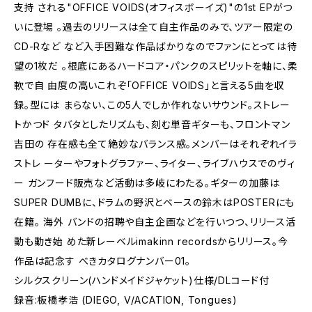
支持 される"OFFICE VOIDS(オフィスボーイズ)"の1st EPがつ
いに登場 。過去のリリースは全て自主作品のみで、ツアー限定の
CD-Rなど など入手困難な作品ばかりなのでファンにとっては待
望の1枚だ 。根底にあるハードコア・パンクのスピリットを軸に、柔
軟で自 由度の高いこれぞ「OFFICE VOIDS」と言える5曲を収
録。型には まらない、この5人でしか作れないサウンド。ストレー
トかつド タバタとしたリズムも、刻む単音ギターも、フロントマン
吉田の 存在感も全て絶妙なバランス感。メンバーはそれぞれイラ
ストレ ーターやフォトグラファー、ライター、ライブハウスでのヴィ
ー ガンフード販売など活動は多岐にわたる。ギターの加藤は
SUPER DUMBに、ドラムの野沢とベースの鈴木はPOSTERにも
在籍。 海外 バンドの招聘や自主企画などを行いつつ、リリース活
動も動き始 めた新レーベルimakinn recordsからリリース。今
作品は記念す べきカタログナンバー01。
シルクスクリーン(ハンドメイドジャケット)仕様/DLコード付
録音:板橋孝浩 (DIEGO, V/ACATION, Tongues)