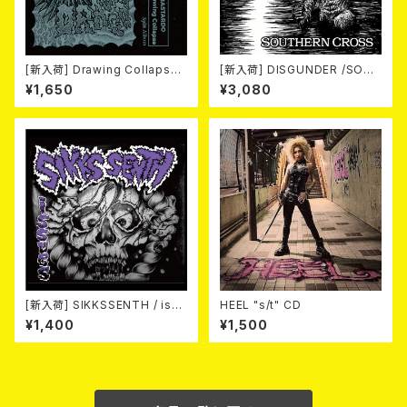
[新入荷] Drawing Collaps
[新入荷] DISGUNDER /SOUT
e//IL BASTARDO / GRIND S
HERN CROSS (CD)
¥1,650
¥3,080
LAM (CD)
[新入荷] SIKKSSENTH / issu
HEEL "s/t" CD
es (CD-R)
¥1,400
¥1,500