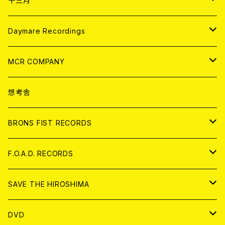
十三月
アパレル
ANALOG
CD
Daymare Recordings
ANALOG
CD
MCR COMPANY
ANALOG
CD
想考舎
アパレル
BRONS FIST RECORDS
ANALOG
CD
F.O.A.D. RECORDS
ANALOG
CD
SAVE THE HIROSHIMA
ANALOG
アパレル
DVD