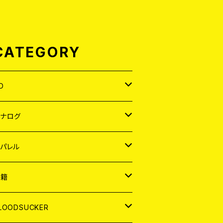
CATEGORY
D
APAN
アナログ
ORLD
APAN
パレル
EP
ORLD
APAN
書籍
P
EP
shirt
ORLD
AGAZINE
LOODSUCKER