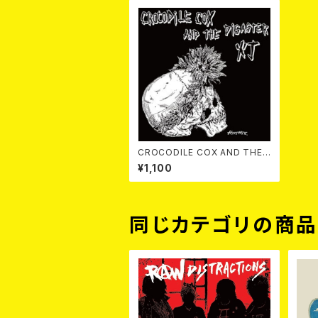
CROCODILE COX AND THE
DISASTER / 灯//MOTTO 7EP
¥1,100
同じカテゴリの商