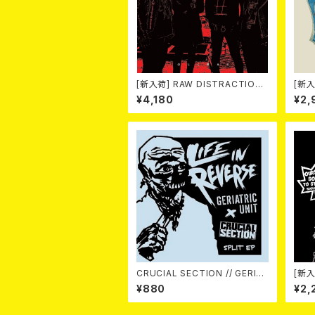
[新入荷] RAW DISTRACTIONS
[新入
/ 奇しく燃える (LP)
K( 12
¥4,180
¥2,
CRUCIAL SECTION // GERIAT
[新入
RIC UNIT / Life In Reverse
Anni
¥880
¥2,
(split) 7EP