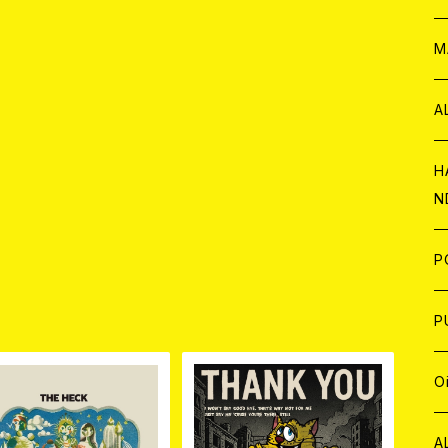
W
ア
M
P
A
C
H
N
D
A
J
P
品
C
W
C
P
A
C
J
A
J
O
C
A
W
J
C
W
J
A