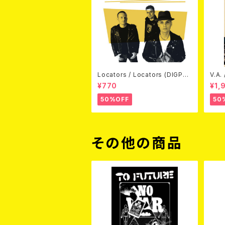
Locators / Locators (DIGPAC
V.A.
K CD)
(DV
¥770
¥1,
50%OFF
50
その他の商品