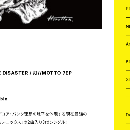
F
L
H
T-
B
写
C
P
1
そ
H
E
N
そ
D
ア
C
A
C
B
 DISASTER / 灯//MOTTO 7EP
D
C
３
A
C
able
ードコア・パンク理想の地平を体現する現在最強の
ア
A
C
D
イル・コックス」の2曲入り3rdシングル！