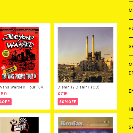
ア
W
M
C
ア
J
P
C
C
W
J
S
A
C
C
W
J
M
E
A
A
C
C
W
Vans Warped Tour `04
Disnihil / Disnihil (CD)
J
E
ond Warped (国内盤DVD)
980
¥715
A
A
C
%OFF
50%OFF
C
W
J
H
A
A
A
C
W
J
S