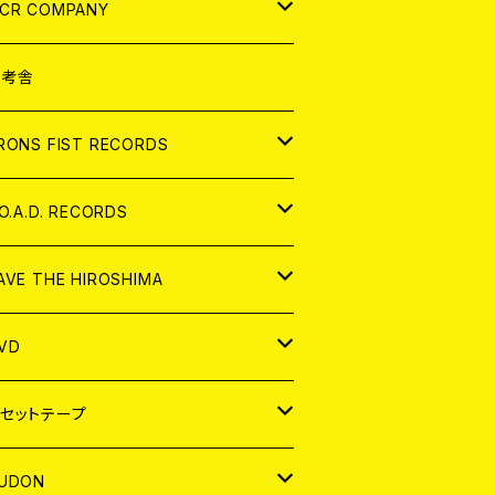
NALOG
D
CR COMPANY
NALOG
D
想考舎
パレル
RONS FIST RECORDS
NALOG
D
.O.A.D. RECORDS
NALOG
D
AVE THE HIROSHIMA
NALOG
パレル
VD
ADGE
APAN
セットテープ
ORLD
APAN
UDON