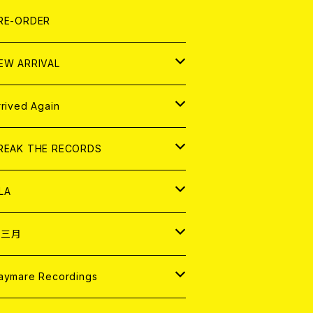
LEXI
P
OOD
shirt
OLLOCKS
真集 (PHOTOBOOK)
D
RE-ORDER
0インチ
の他
OOD
L ZINE
アナログ
EW ARRIVAL
の他
OLL MAGAZINE (USED)
パレル
D
rrived Again
書籍
アナログ
D
REAK THE RECORDS
IGITAL CONTENTS
アナログ
D
LA
NALOG
D
十三月
パレル
NALOG
D
aymare Recordings