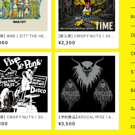
W
A
C
C
W
J
R
A
A
C
C
W
J
O
荷] WAR / ZIT『 THE HEC
[新入荷] CRISPY NUTS / 30th
") 』
Anniversary Vol.1 (7"EP)
960
¥2,200
A
A
C
C
W
J
C
A
A
C
C
W
S
A
A
C
B
A
G
荷] CRISPY NUTS / 30th
【予約商品】APOCALYPSE / AP
versary Vol.2 (7"EP)
OCALYPSE(US Version) LP
200
¥3,500
【11月入荷予定】
J
F