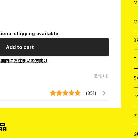
A
C
M
A
C
tional shipping available
ア
B
Add to cart
A
C
F
本国内にお住まいの方向け
通報する
A
C
S
(351)
A
ア
D
B
J
カ
品
W
J
G