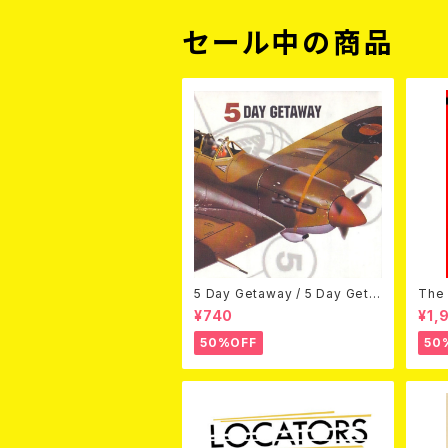
セール中の商品
5 Day Getaway / 5 Day Geta
The 
way (CDEP)
Bey
¥740
¥1,
50%OFF
50