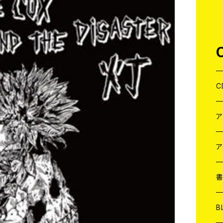
C
J
W
J
ア
７
W
J
L
7
T-
W
M
B