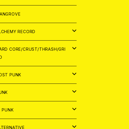
ORLD
パレル
ANGROVE
ATCH
LCHEMY RECORD
アナログ
D
ARD CORE/CRUST/THRASH/GRI
D
IGITAL CONTENTS
NALOG
APAN
OST PUNK
D
ORLD
D
UNK
NALOG
D
APAN
NALOG
APAN
i PUNK
ASSETTE TAPE
NALOG
ORLD
APAN
D
ORLD
APAN
LTERNATIVE