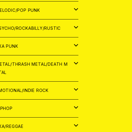
ナログ
ORLD
ELODIC/POP PUNK
D
ナログ
APAN
SYCHO/ROCKABILLY/RUSTIC
D
D
ORLD
APAN
KA PUNK
NALOG
D
D
ORLD
APAN
ETAL/THRASH METAL/DEATH M
TAL
NALOG
NALOG
D
D
ORLD
APAN
MOTIONAL/INDIE ROCK
NALOG
NALOG
D
D
ORLD
APAN
IPHOP
NALOG
NALOG
NALOG
D
ORLD
APAN
KA/REGGAE