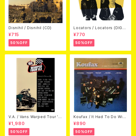
Disnihil / Disnihil (CD)
Locators / Locators (DIGPA
CK CD)
¥715
¥770
50%OFF
50%OFF
V.A. / Vans Warped Tour '0
Koufax / It Had To Do With
3 (DVD)
Love (CD)
¥1,980
¥890
50%OFF
50%OFF