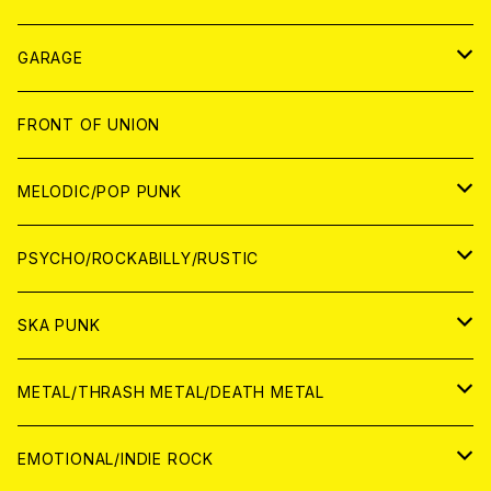
ANALOG
GARAGE
JAPAN
FRONT OF UNION
アナログ
WORLD
MELODIC/POP PUNK
CD
アナログ
JAPAN
PSYCHO/ROCKABILLY/RUSTIC
CD
CD
WORLD
JAPAN
SKA PUNK
ANALOG
CD
CD
WORLD
JAPAN
METAL/THRASH METAL/DEATH METAL
ANALOG
ANALOG
CD
CD
WORLD
JAPAN
EMOTIONAL/INDIE ROCK