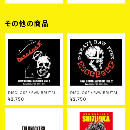
その他の商品
DISCLOSE / RAW BRUTAL
DISCLOSE / RAW BRUTAL
ASSAULT Vol.1 : DISCOGRA
ASSAULT Vol.2 : DISCOGR
¥2,750
¥2,750
PHY 1992-1994 (2CD)
APHY 1994-1998 (2CD)