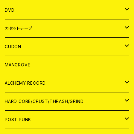
ANALOG
アパレル
DVD
BADGE
JAPAN
カセットテープ
WORLD
JAPAN
GUDON
WORLD
アパレル
MANGROVE
PATCH
ALCHEMY RECORD
アナログ
CD
HARD CORE/CRUST/THRASH/GRIND
DIGITAL CONTENTS
ANALOG
JAPAN
POST PUNK