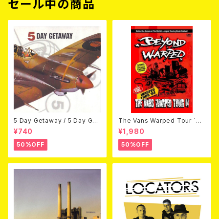
セール中の商品
5 Day Getaway / 5 Day Get
The Vans Warped Tour `04
away (CDEP)
Beyond Warped (国内盤DV
¥740
¥1,980
D)
50%OFF
50%OFF