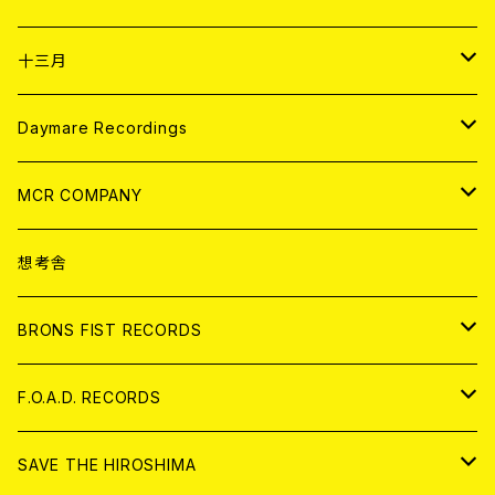
ANALOG
CD
十三月
アパレル
ANALOG
CD
Daymare Recordings
ANALOG
CD
MCR COMPANY
ANALOG
CD
想考舎
アパレル
BRONS FIST RECORDS
ANALOG
CD
F.O.A.D. RECORDS
ANALOG
CD
SAVE THE HIROSHIMA