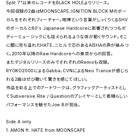
Split 7"以来のレコードをBLACK HOLEよりリリース。
今回収録の2曲はMOONSCAPE、IGNITION BLOCK Mのボー
カルをそれぞれフィーチャー。咆哮という言葉がしっくりくるSHV
のボーカルと80's Japanese Hardcoreに影響されつつもボ
ディーミュージックにも捉えられるような体が動くサウンド。そこ
に闇に充ち溢れたHATE、ニヒルで芯のあるAISHAの声が絡みつ
く。2010年以降のRaw Hardcoreへの東京からの回答。
またデジタルリリースのみでそれぞれのRemixも収録。
RYOKO2000によるGabba、CVNによるNeo Tranceが感じら
れる2曲はぜひ聴いて驚きを感じてほしい。
作品を彩る上でのアートワークは、グラフィックアーティストとし
てSubversive Rite / Questionのプレイヤーとして素晴らしい
パフォーマンスを魅せたJoe Bが担当。
Side A only
1. AMON ft. HATE from MOONSCAPE