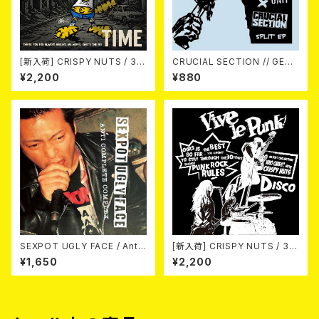
[新入荷] CRISPY NUTS / 30t
CRUCIAL SECTION // GERI
h Anniversary Vol.1 (7"EP)
ATRIC UNIT / Life In Rever
¥2,200
¥880
se (split) 7EP
SEXPOT UGLY FACE / Anti
[新入荷] CRISPY NUTS / 30t
Complete Complex 7EP
h Anniversary Vol.2 (7"EP)
¥1,650
¥2,200