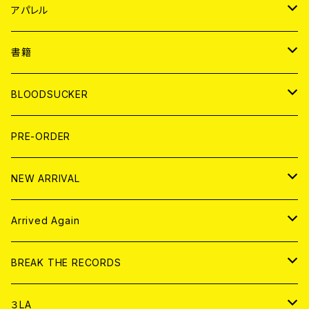
WORLD
JAPAN
アパレル
７EP
WORLD
JAPAN
書籍
LP
7EP
T-shirt
WORLD
MAGAZINE
BLOODSUCKER
FLEXI
LP
HOOD
T-shirt
BOLLOCKS
写真集 (PHOTOBOOK)
CD
PRE-ORDER
10インチ
その他
HOOD
EL ZINE
アナログ
NEW ARRIVAL
その他
DOLL MAGAZINE (USED)
アパレル
CD
Arrived Again
書籍
アナログ
CD
BREAK THE RECORDS
DIGITAL CONTENTS
アナログ
CD
３LA