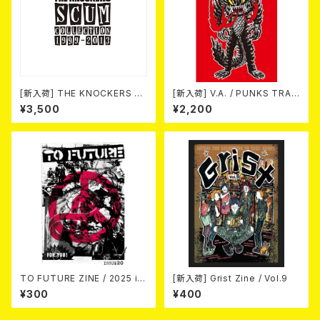
[新入荷] THE KNOCKERS 『S
[新入荷] V.A. / PUNKS TRAV
CUM COLLECTION 1999
EL GUIDE SHIZUOKA (CD)
¥3,500
¥2,200
～2013』(2xCD)
TO FUTURE ZINE / 2025 is
[新入荷] Grist Zine / Vol.9
sue 20 (zine)
¥300
¥400