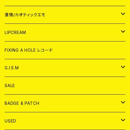
JAPAN
激情/カオティックエモ
CD
WORLD
JAPAN
LIPCREAM
ANALOG
CD
CD
WORLD
CD
FIXING A HOLE レコード
ANALOG
ANALOG
CD
アナログ
G.I.S.M
ANALOG
DVD
CD
SALE
T-shirt & WEAR
ANALOG
BADGE & PATCH
T-SHIRT & WEAR
BADGE
USED