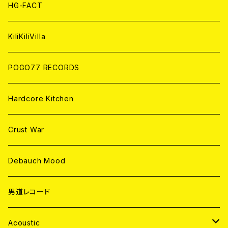
ANALOG
ANALOG
CD
HG-FACT
ANALOG
KiliKiliVilla
POGO77 RECORDS
Hardcore Kitchen
Crust War
Debauch Mood
男道レコード
Acoustic