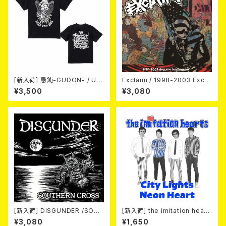
[新入荷] 愚鈍-GUDON- / US
Exclaim / 1998-2003 Excla
TOUR 2026 T-shirt
im Discography
¥3,500
¥3,080
[新入荷] DISGUNDER /SOUT
[新入荷] the imitation heart
HERN CROSS (CD)
s / City Lights Neon Heart
¥3,080
¥1,650
(7"EP)