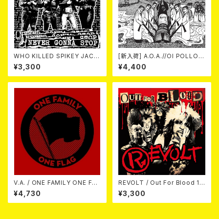
WHO KILLED SPIKEY JACK
[新入荷] A.O.A.//OI POLLOI /
ET? / Never Gonna Sto
Unlimited Genocide LP (SP
¥3,300
¥4,400
p 10EP
LIT LP)
V.A. / ONE FAMILY ONE FLA
REVOLT / Out For Blood 1
G 3LP
0”
¥4,730
¥3,300