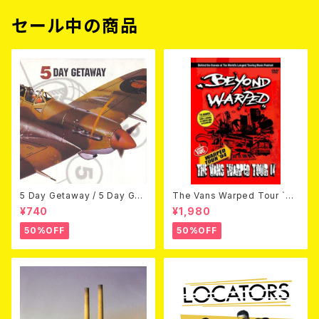
セール中の商品
5 Day Getaway / 5 Day Get
The Vans Warped Tour `04
away (CDEP)
Beyond Warped (国内盤DV
¥740
¥1,980
D)
50%OFF
50%OFF