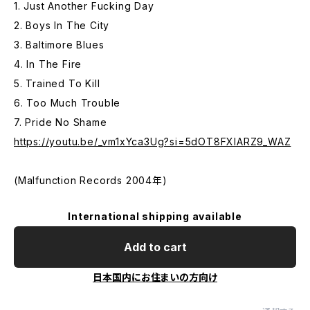
1. Just Another Fucking Day
2. Boys In The City
3. Baltimore Blues
4. In The Fire
5. Trained To Kill
6. Too Much Trouble
7. Pride No Shame
https://youtu.be/_vm1xYca3Ug?si=5dOT8FXlARZ9_WAZ
(Malfunction Records 2004年)
International shipping available
Add to cart
日本国内にお住まいの方向け