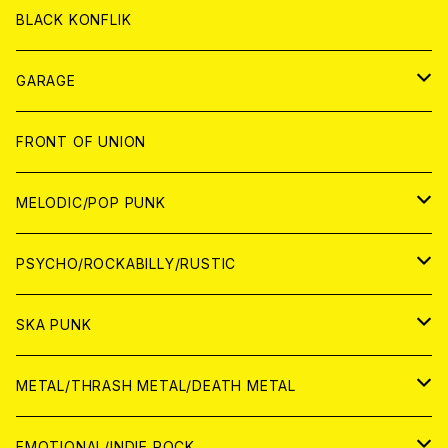
ANALOG
ANALOG
CD
BLACK KONFLIK
ANALOG
GARAGE
JAPAN
FRONT OF UNION
アナログ
WORLD
MELODIC/POP PUNK
CD
アナログ
JAPAN
PSYCHO/ROCKABILLY/RUSTIC
CD
CD
WORLD
JAPAN
SKA PUNK
ANALOG
CD
CD
WORLD
JAPAN
METAL/THRASH METAL/DEATH METAL
ANALOG
ANALOG
CD
CD
WORLD
JAPAN
EMOTIONAL/INDIE ROCK