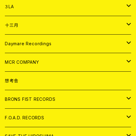
DIGITAL CONTENTS
アナログ
CD
３LA
ANALOG
CD
十三月
アパレル
ANALOG
CD
Daymare Recordings
ANALOG
CD
MCR COMPANY
ANALOG
CD
想考舎
アパレル
BRONS FIST RECORDS
ANALOG
CD
F.O.A.D. RECORDS
ANALOG
CD