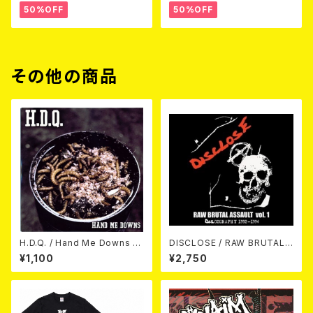
50%OFF
50%OFF
その他の商品
H.D.Q. / Hand Me Downs (C
DISCLOSE / RAW BRUTAL
OLORVINYL/7”EP)
ASSAULT Vol.1 : DISCOGRA
¥1,100
¥2,750
PHY 1992-1994 (2CD)