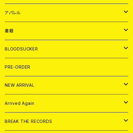
WORLD
JAPAN
アパレル
７EP
WORLD
JAPAN
書籍
LP
7EP
T-shirt
WORLD
MAGAZINE
BLOODSUCKER
FLEXI
LP
HOOD
T-shirt
BOLLOCKS
写真集 (PHOTOBOOK)
CD
PRE-ORDER
10インチ
その他
HOOD
EL ZINE
アナログ
NEW ARRIVAL
その他
DOLL MAGAZINE (USED)
アパレル
CD
Arrived Again
書籍
アナログ
CD
BREAK THE RECORDS