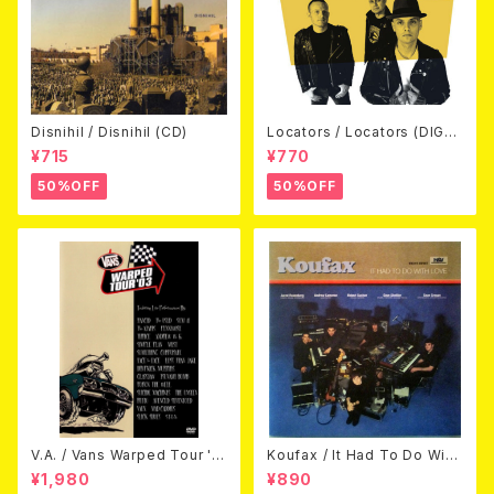
Disnihil / Disnihil (CD)
Locators / Locators (DIGPA
CK CD)
¥715
¥770
50%OFF
50%OFF
V.A. / Vans Warped Tour '0
Koufax / It Had To Do With
3 (DVD)
Love (CD)
¥1,980
¥890