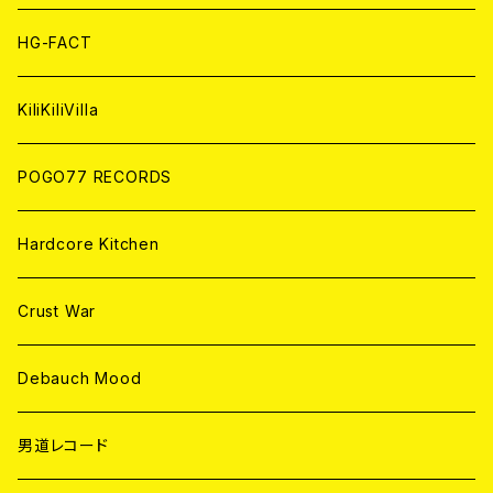
ANALOG
ANALOG
CD
HG-FACT
ANALOG
KiliKiliVilla
POGO77 RECORDS
Hardcore Kitchen
Crust War
Debauch Mood
男道レコード