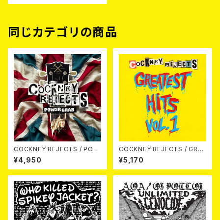
同じカテゴリの商品
COCKNEY REJECTS / POW
COCKNEY REJECTS / GREA
ER GRAB LP
TEST HITS VOL.1 LP
¥4,950
¥5,170