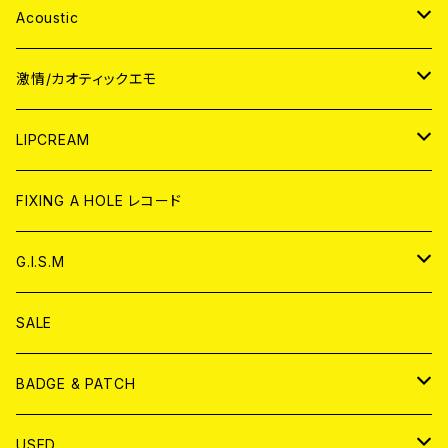
Acoustic
JAPAN
激情/カオティックエモ
CD
WORLD
JAPAN
LIPCREAM
ANALOG
CD
CD
WORLD
CD
FIXING A HOLE レコード
ANALOG
ANALOG
CD
アナログ
G.I.S.M
ANALOG
DVD
CD
SALE
T-shirt & WEAR
ANALOG
BADGE & PATCH
T-SHIRT & WEAR
BADGE
USED