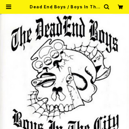
Dead End Boys / Boys In The
City 7EP | RECORD SHOP MIS
ERY