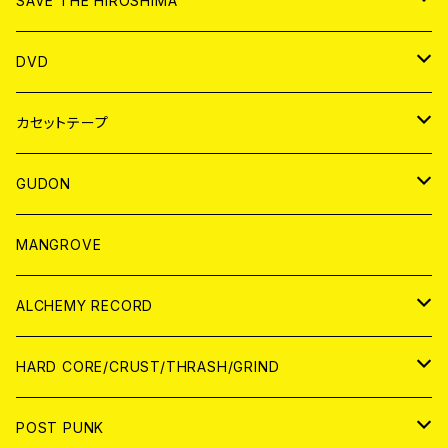
SAVE THE HIROSHIMA
ANALOG
アパレル
DVD
BADGE
JAPAN
カセットテープ
WORLD
JAPAN
GUDON
WORLD
アパレル
MANGROVE
PATCH
ALCHEMY RECORD
アナログ
CD
HARD CORE/CRUST/THRASH/GRIND
DIGITAL CONTENTS
ANALOG
JAPAN
POST PUNK