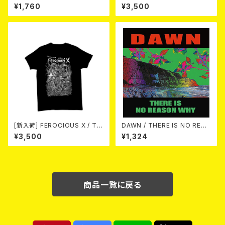
USTPAN / EL NUDO / MARV
CUM COLLECTION 1999
¥1,760
¥3,500
ELOUS / 高倉健 / Horse & D
～2013』(2xCD)
eer) / NEW FAST SPEED PU
NK 2026 (7"EP/3rdプレス盤)
[新入荷] FEROCIOUS X / T S
DAWN / THERE IS NO REAS
HIRT
ON WHY 10"+DL-CODE
¥3,500
¥1,324
商品一覧に戻る