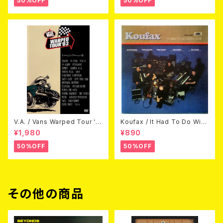
50%OFF
50%OFF
V.A. / Vans Warped Tour '0
Koufax / It Had To Do With
3 (DVD)
Love (CD)
¥1,980
¥890
50%OFF
50%OFF
その他の商品