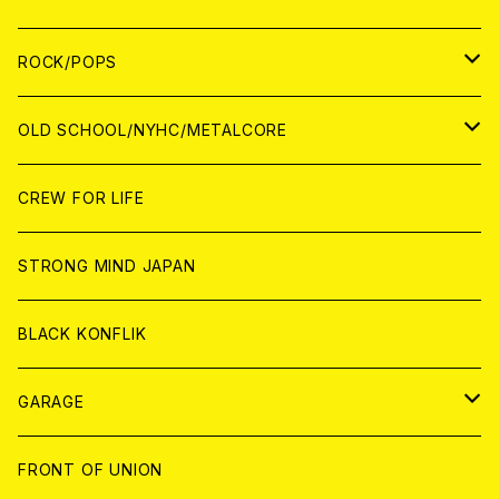
WORLD
ANALOG
CD
CD
WOLRD
JAPAN
ROCK/POPS
ANALOG
ANALOG
CD
CD
WORLD
JAPAN
OLD SCHOOL/NYHC/METALCORE
ANALOG
ANALOG
CD
CD
WORLD
JAPAN
CREW FOR LIFE
ANALOG
ANALOG
CD
CD
WORLD
STRONG MIND JAPAN
ANALOG
ANALOG
CD
BLACK KONFLIK
ANALOG
GARAGE
JAPAN
FRONT OF UNION