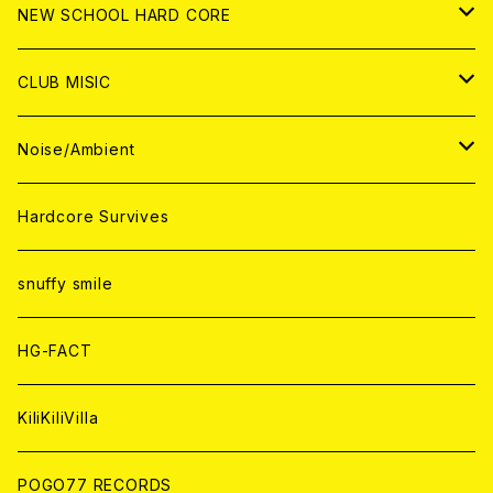
CD
ANALOG
CD
CD
WORLD
JAPAN
NEW SCHOOL HARD CORE
ANALOG
ANALOG
CD
CD
WORLD
JAPAN
CLUB MISIC
ANALOG
ANALOG
CD
CD
WORLD
JAPAN
Noise/Ambient
ANALOG
ANALOG
CD
CD
WORLD
JAPAN
Hardcore Survives
ANALOG
ANALOG
CD
CD
WORLD
snuffy smile
ANALOG
ANALOG
CD
HG-FACT
ANALOG
KiliKiliVilla
POGO77 RECORDS