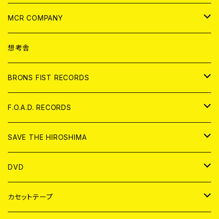
ANALOG
CD
MCR COMPANY
ANALOG
CD
想考舎
アパレル
BRONS FIST RECORDS
ANALOG
CD
F.O.A.D. RECORDS
ANALOG
CD
SAVE THE HIROSHIMA
ANALOG
アパレル
DVD
BADGE
JAPAN
カセットテープ