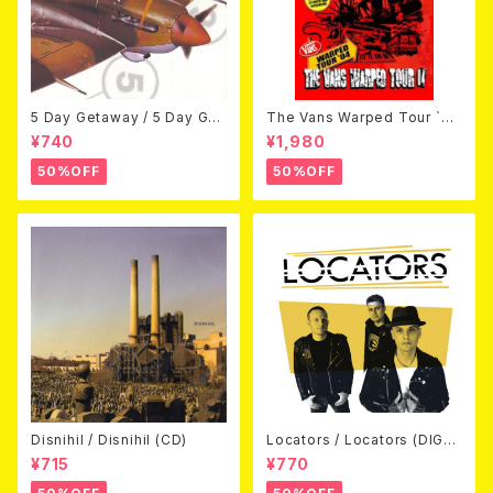
5 Day Getaway / 5 Day Get
The Vans Warped Tour `04
away (CDEP)
Beyond Warped (国内盤DV
¥740
¥1,980
D)
50%OFF
50%OFF
Disnihil / Disnihil (CD)
Locators / Locators (DIGPA
CK CD)
¥715
¥770