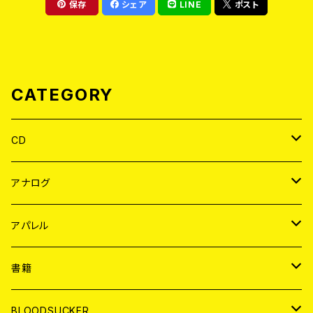
保存
シェア
LINE
ポスト
CATEGORY
CD
JAPAN
アナログ
WORLD
JAPAN
アパレル
７EP
WORLD
JAPAN
書籍
LP
7EP
T-shirt
WORLD
MAGAZINE
BLOODSUCKER