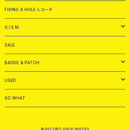
ANALOG
CD
CD
WORLD
CD
FIXING A HOLE レコード
ANALOG
ANALOG
CD
アナログ
G.I.S.M
ANALOG
DVD
CD
SALE
T-shirt & WEAR
ANALOG
BADGE & PATCH
T-SHIRT & WEAR
BADGE
USED
DVD
PATCH
書籍
SO WHAT
カセットテープ
CD
© RECORD SHOP MISERY