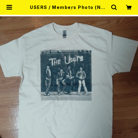
USERS / Members Photo (NAT
URAL) T-SHIRT | RECORD SHO
P MISERY