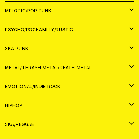
アナログ
WORLD
MELODIC/POP PUNK
CD
アナログ
JAPAN
PSYCHO/ROCKABILLY/RUSTIC
CD
CD
WORLD
JAPAN
SKA PUNK
ANALOG
CD
CD
WORLD
JAPAN
METAL/THRASH METAL/DEATH METAL
ANALOG
ANALOG
CD
CD
WORLD
JAPAN
EMOTIONAL/INDIE ROCK
ANALOG
ANALOG
CD
CD
WORLD
JAPAN
HIPHOP
ANALOG
ANALOG
ANALOG
CD
WORLD
JAPAN
SKA/REGGAE