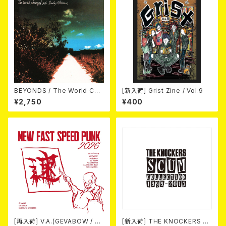
BEYONDS / The World Cha
[新入荷] Grist Zine / Vol.9
nged Into Sunday Afternoo
¥2,750
¥400
n 10"＋CD＋DVD
[再入荷] V.A.(GEVABOW / D
[新入荷] THE KNOCKERS 『S