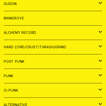
WORLD
JAPAN
GUDON
WORLD
アパレル
MANGROVE
PATCH
ALCHEMY RECORD
アナログ
CD
HARD CORE/CRUST/THRASH/GRIND
DIGITAL CONTENTS
ANALOG
JAPAN
POST PUNK
CD
WORLD
CD
PUNK
ANALOG
CD
JAPAN
ANALOG
JAPAN
Oi PUNK
CASSETTE TAPE
ANALOG
WORLD
JAPAN
CD
WORLD
JAPAN
ALTERNATIVE