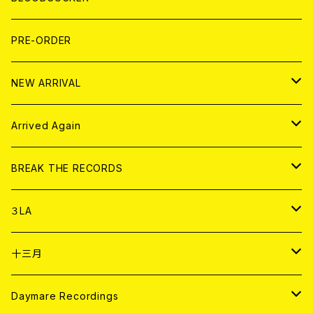
FLEXI
LP
HOOD
T-shirt
BOLLOCKS
写真集 (PHOTOBOOK)
CD
PRE-ORDER
10インチ
その他
HOOD
EL ZINE
アナログ
NEW ARRIVAL
その他
DOLL MAGAZINE (USED)
アパレル
CD
Arrived Again
書籍
アナログ
CD
BREAK THE RECORDS
DIGITAL CONTENTS
アナログ
CD
３LA
ANALOG
CD
十三月
アパレル
ANALOG
CD
Daymare Recordings