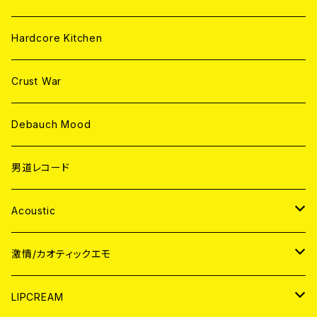
Hardcore Kitchen
Crust War
Debauch Mood
男道レコード
Acoustic
JAPAN
激情/カオティックエモ
CD
WORLD
JAPAN
LIPCREAM